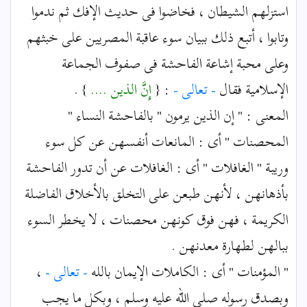
استزلهم الشيطان ، فخاضوا فى حديث الإفك ثم ندموا
وتابوا ، أتبع ذلك ببيان سوء عاقبة المصريين على خبثهم
وعلى محبة إشاعة الفاحشة فى صفوف الجماعة
الإسلامية فقال
- تعالى -
: {
إِنَّ الذين ....
} .
المعنى : " إن الذين يرمون " بالفاحشة النساء "
المحصنات " أى : المانعات أنفسهن عن كل سوء
وريبة " الغافلات " أى : الغافلات عن أن تدور الفاحشة
بأذهانهن ، لأنهن طبعن على التخلق بالأخلاق الفاضلة
الكريمة ، فهن فوق كونهن محصنات ، لا يخطر السوء
ببالهن لطهارة معدنهن .
" المؤمنات " أى : الكاملات الإيمان بالله
- تعالى -
،
وبصدق رسوله صلى الله عليه وسلم ، وبكل ما يجب