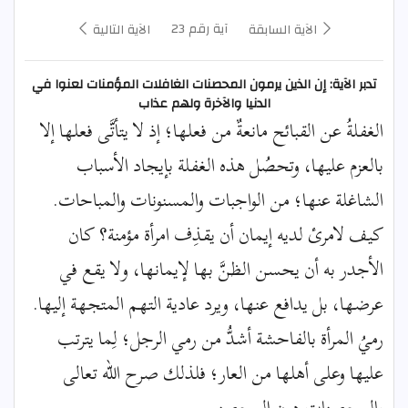
آية رقم 23
الآية السابقة
الآية التالية
تدبر الآية: إن الذين يرمون المحصنات الغافلات المؤمنات لعنوا في
الدنيا والآخرة ولهم عذاب
الغفلةُ عن القبائح مانعةٌ من فعلها؛ إذ لا يتأتَّى فعلها إلا
بالعزم عليها، وتحصُل هذه الغفلة بإيجاد الأسباب
الشاغلة عنها؛ من الواجبات والمسنونات والمباحات.
كيف لامرئ لديه إيمان أن يقذِف امرأة مؤمنة؟ كان
الأجدر به أن يحسن الظنَّ بها لإيمانها، ولا يقع في
عرضها، بل يدافع عنها، ويرد عادية التهم المتجهة إليها.
رميُ المرأة بالفاحشة أشدُّ من رمي الرجل؛ لِما يترتب
عليها وعلى أهلها من العار؛ فلذلك صرح الله تعالى
بالمحصنات دون المحصنين.