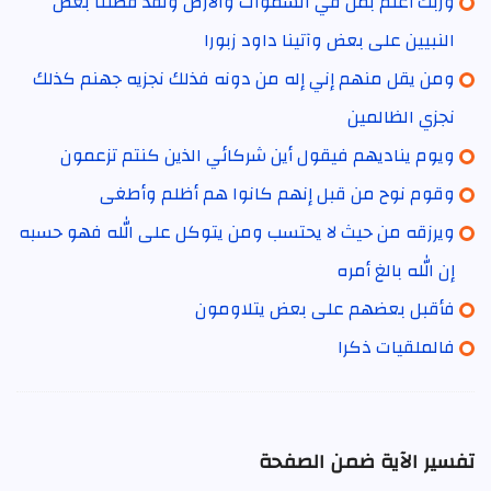
وربك أعلم بمن في السموات والأرض ولقد فضلنا بعض
النبيين على بعض وآتينا داود زبورا
ومن يقل منهم إني إله من دونه فذلك نجزيه جهنم كذلك
نجزي الظالمين
ويوم يناديهم فيقول أين شركائي الذين كنتم تزعمون
وقوم نوح من قبل إنهم كانوا هم أظلم وأطغى
ويرزقه من حيث لا يحتسب ومن يتوكل على الله فهو حسبه
إن الله بالغ أمره
فأقبل بعضهم على بعض يتلاومون
فالملقيات ذكرا
تفسير الآية ضمن الصفحة