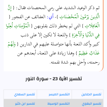
ثم ذكر الوعيد الشديد على رمي المحصنات فقال: {
إِنَّ
الَّذِينَ يَرْمُونَ الْمُحْصَنَاتِ
}-
أي:
العفائف عن الفجور {
الْغَافِلَاتِ
} التي لم يخطر ذلك بقلوبهن {
الْمُؤْمِنَاتِ لُعِنُوا
فِي الدُّنْيَا وَالْآخِرَةِ
} واللعنة لا تكون إلا على ذنب
كبير.وأكد اللعنة بأنها متواصلة عليهم في الدارين {
وَلَهُمْ
عَذَابٌ عَظِيمٌ
} وهذا زيادة على اللعنة، أبعدهم عن
رحمته، وأحل بهم شدة نقمته.
تفسير الآية 23 - سورة النور
تفسير الجلالين
التفسير الميسر
تفسير السعدي
تفسير البغوي
التفسير الوسيط
تفسير ابن كثير