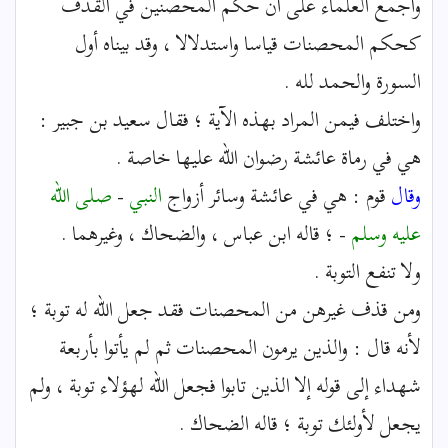
وأجمع العلماء على أن حكم المحصنين في القذف
كحكم المحصنات قياسا واستدلالا ، وقد بيناه أول
السورة والحمد لله .
واختلف فيمن المراد بهذه الآية ؛ فقال سعيد بن جبير :
هي في رماة عائشة رضوان الله عليها خاصة .
وقال
قوم : هي في عائشة وسائر أزواج
النبي
-
صلى الله
عليه وسلم
- ؛ قاله ابن عباس ، والضحاك ، وغيرهما .
ولا تنفع التوبة .
ومن قذف غيرهن من المحصنات فقد جعل الله له توبة ؛
لأنه قال : والذين يرمون المحصنات ثم لم يأتوا بأربعة
شهداء إلى قوله إلا الذين تابوا فجعل الله لهؤلاء توبة ، ولم
يجعل لأولئك توبة ؛ قاله الضحاك .