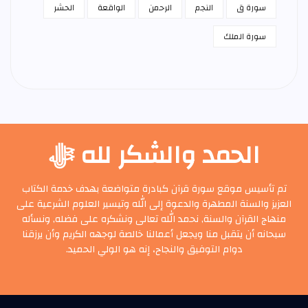
سورة ق
النجم
الرحمن
الواقعة
الحشر
سورة الملك
الحمد والشكر لله ﷻ
تم تأسيس موقع سورة قرآن كبادرة متواضعة بهدف خدمة الكتاب
العزيز والسنة المطهرة والدعوة إلى الله وتيسير العلوم الشرعية على
منهاج القرآن والسنة, نحمد الله تعالى ونشكره على فضله, ونسأله
سبحانه أن يتقبل منا ويجعل أعمالنا خالصة لوجهه الكريم وأن يرزقنا
دوام التوفيق والنجاح، إنه هو الولي الحميد.