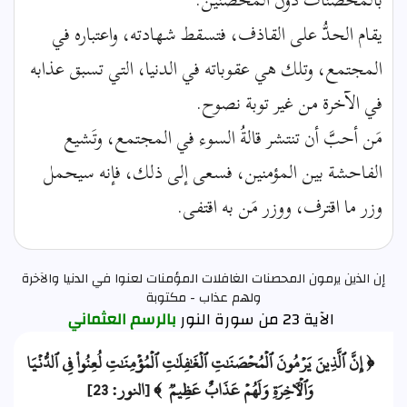
يقام الحدُّ على القاذف، فتسقط شهادته، واعتباره في
المجتمع، وتلك هي عقوباته في الدنيا، التي تسبق عذابه
في الآخرة من غير توبة نصوح.
مَن أحبَّ أن تنتشر قالةُ السوء في المجتمع، وتَشيع
الفاحشة بين المؤمنين، فسعى إلى ذلك، فإنه سيحمل
وزر ما اقترف، ووزر مَن به اقتفى.
إن الذين يرمون المحصنات الغافلات المؤمنات لعنوا في الدنيا والآخرة
ولهم عذاب - مكتوبة
الآية 23 من سورة النور
بالرسم العثماني
﴿ إِنَّ ٱلَّذِينَ يَرۡمُونَ ٱلۡمُحۡصَنَٰتِ ٱلۡغَٰفِلَٰتِ ٱلۡمُؤۡمِنَٰتِ لُعِنُواْ فِي ٱلدُّنۡيَا
وَٱلۡأٓخِرَةِ وَلَهُمۡ عَذَابٌ عَظِيمٞ ﴾ [النور: 23]