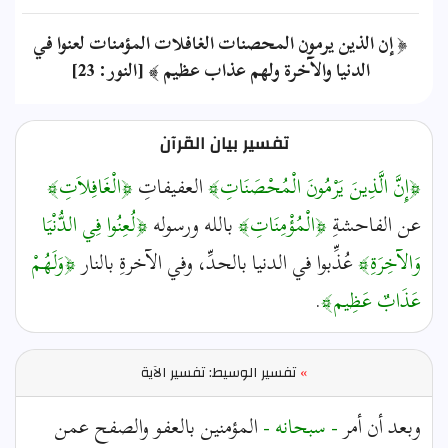
﴿ إن الذين يرمون المحصنات الغافلات المؤمنات لعنوا في
الدنيا والآخرة ولهم عذاب عظيم ﴾ [النور: 23]
تفسير بيان القرآن
﴿إِنَّ الَّذِينَ يَرْمُونَ الْمُحْصَنَاتِ﴾
العفيفاتِ
﴿الْغَافِلاَتِ﴾
عن الفاحشةِ
﴿الْمُؤْمِنَاتِ﴾
بالله ورسوله
﴿لُعِنُوا فِي الدُّنْيَا
وَالآخِرَةِ﴾
عُذِّبوا في الدنيا بالحدِّ، وفي الآخرةِ بالنار
﴿وَلَهُمْ
عَذَابٌ عَظِيم﴾
.
»
تفسير الوسيط: تفسير الآية
وبعد أن أمر
- سبحانه -
المؤمنين بالعفو والصفح عمن