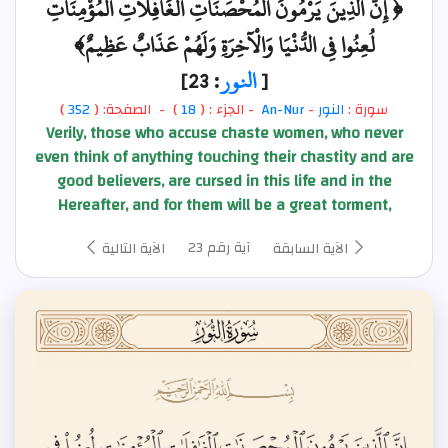
﴿ إِنَّ الَّذِينَ يَرْمُونَ الْمُحْصَنَاتِ الْغَافِلَاتِ الْمُؤْمِنَاتِ
لُعِنُوا فِي الدُّنْيَا وَالْآخِرَةِ وَلَهُمْ عَذَابٌ عَظِيمٌ﴾
[
النور
: 23]
سورة :
النور
-
An-Nur
- الجزء : (
18
) - الصفحة: (
352
)
Verily, those who accuse chaste women, who never
even think of anything touching their chastity and are
good believers, are cursed in this life and in the
Hereafter, and for them will be a great torment,
آية رقم 23
الآية السابقة
الآية التالية