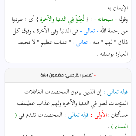
الإيمان به .
وقوله
- سبحانه -
: {
لُعِنُواْ فِي الدنيا والآخرة
} أى : طردوا
من رحمة الله
- تعالى -
فى الدنيا وفى الآخرة ، وفوق كل
ذلك " لهم " منه
- تعالى -
" عذاب عظيم " لا تحيط
العبارة بوصفه .
»
تفسير القرطبي: مضمون الآية
قوله تعالى :
إن الذين يرمون المحصنات الغافلات
المؤمنات لعنوا في الدنيا والآخرة ولهم عذاب عظيمفيه
مسألتان :
الأولى :
قوله تعالى :
المحصنات تقدم في
(
النساء )
.