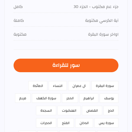
جزء عم مكتوب - الجزء 30
كامل
آية الكرسي مكتوبة
كاملة
اواخر سورة البقرة
مكتوبة
سور للقراءة
سورة البقرة
آل عمران
النساء
المائدة
يوسف
ابراهيم
الحجر
سورة الكهف
مريم
الحج
القصص
العنكبوت
السجدة
سورة يس
الدخان
الفتح
الحجرات