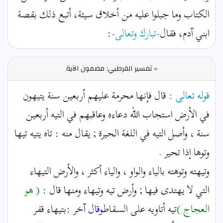
الكتاب وما جبلوا عليه من أخلاق سيئة، أتبع ذلك بقصة
ابني آدم، فقال
-تبارك وتعالى-
:
»
تفسير القرطبي: مضمون الآية
قوله تعالى :
قال فإنها محرمة عليهم أربعين سنة يتيهون
في الأرض استجاب الله دعاءه وعاقبهم في التيه أربعين
سنة ، وأصل التيه في اللغة الحيرة ; يقال منه : تاه يتيه تيها
وتوها إذا تحير .
وتيهته وتوهته بالياء والواو ، والياء أكثر ، والأرض التيهاء
التي لا يهتدى فيها ; وأرض تيه وتيهاء ومنها قال :
( هو
العجاج )
تيه أتاويه على السقاط
وقال
آخر :بتيهاء قفر