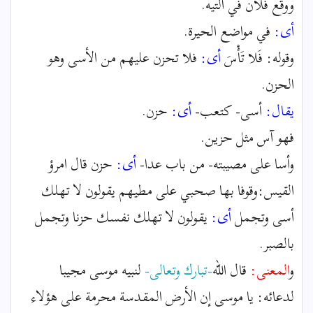
ووقع فلان في التيه.
أى:
في مواضع الحيرة.
وقوله: فَلا تَأْسَ
أى:
فلا تحزن عليهم من الأسى وهو
الحزن.
يقال:
أسى- كتعب-
أى:
حزن.
فهو آس مثل حزين.
وأسا على مصيبته- من باب عدا-
أى:
حزن قال امرؤ
القيس:وقوفا بها صحبي على مطيهم يقولون لا تهلك
أسى وتجمل
أى:
يقولون لا تهلك نفسك حزنا وتجمل
بالصبر.
و
المعنى:
قال الله
-تبارك وتعالى-
لنبيه موسى مجيبا
لدعائه: يا موسى إن الأرض المقدسة محرمة على هؤلاء