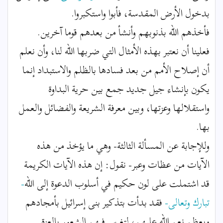
بدخول الأرض المقدسة، فأبوا واستكبروا.
فأخذهم الله بذنوبهم وأنشأ من بعدهم قوما آخرين.
فعلينا أن نعتبر بهذه الأمثال التي ضربها الله لنا، وأن نعلم
أن إصلاح الأمم من بعد فسادها بالظلم والاستبداد إنما
يكون بإنشاء جيل جديد جمع بين حرية البداوة
واستقلالها وعزتها، وبين معرفة الشريعة والفضائل والعمل
بها.
وللإجابة عن المسألة الثالثة- وهي ما يؤخذ من هذه
الآيات من عظات وعبر- نقول: إن هذه الآيات الكريمة
قد اشتملت على لون حكيم في أسلوب الدعوة إلى الله
-
تبارك وتعالى-
فقد بدأت بتذكير بنى إسرائيل بأمجادهم
وبعظم نعم الله عليهم، لتغرس فيهم الشعور بالعزة