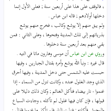
، فالوقف على هذا على أربعين سنة ; فعلى الأول إنما
دخلها أولادهم ; قاله ابن عباس .
ولم يبق منهم إلا يوشع وكالب ، فخرج منهم يوشع
بذرياتهم إلى تلك المدينة وفتحوها ، وعلى الثاني : فمن
بقي منهم بعد أربعين سنة دخلوها .
و
روي عن ابن عباس
أن موسى وهارون ماتا في التيه .
قال غيره : ونبأ الله يوشع وأمره بقتال الجبارين ، وفيها
حبست عليه الشمس حتى دخل المدينة ، وفيها أحرق
الذي وجد الغلول عنده ، وكانت تنزل من السماء - إذا
غنموا - نار بيضاء فتأكل الغنائم ; وكان ذلك دليلا على
قبولها ، فإن كان فيها غلول لم تأكله ، وجاءت السباع
والوحوش فأكلته ; فنزلت النار فلم تأكل ما غنموا فقال :