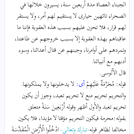
الجبناء العصاة مدة أربعين سنة، يسيرون خلالها في
الصحراء تائهين حيارى لا يستقيم لهم أمر، ولا يستقر
لهم قرار، فلا تحزن عليهم بسبب هذه العقوبة فإننا ما
عاقبناهم بهذه العقوبة إلا بسبب خروجهم عن طاعتنا،
وتمردهم على أوامرنا، وجبنهم عن قتال أعدائنا، وسوء
أدبهم مع أنبيائنا.
قال الآلوسى.
قوله: مُحَرَّمَةٌ عَلَيْهِمْ
أى:
لا يدخلونها ولا يملكونها.
والتحريم تحريم منع لا تحريم تعبد، وجوز أن يكون
تحريم تعبد والأول أظهر وقوله أَرْبَعِينَ سَنَةً متعلق
بقوله:محرمة فيكون التحريم مؤقتا لا مؤبدا، فلا يكون
مخالفا لظاهر قوله
-تبارك وتعالى-
ادْخُلُوا الْأَرْضَ الْمُقَدَّسَةَ