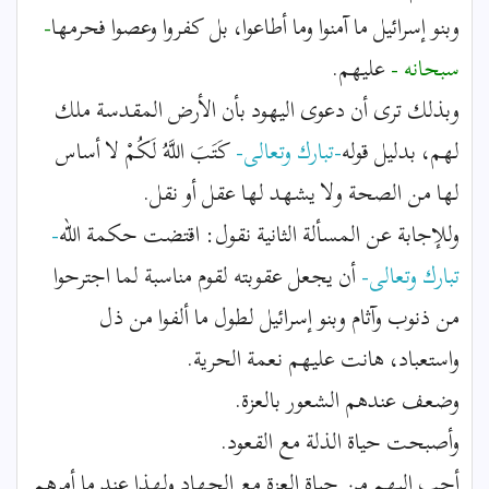
وبنو إسرائيل ما آمنوا وما أطاعوا، بل كفروا وعصوا فحرمها
-
سبحانه -
عليهم.
وبذلك ترى أن دعوى اليهود بأن الأرض المقدسة ملك
لهم، بدليل قوله
-تبارك وتعالى-
كَتَبَ اللَّهُ لَكُمْ لا أساس
لها من الصحة ولا يشهد لها عقل أو نقل.
وللإجابة عن المسألة الثانية نقول: اقتضت حكمة الله
-
تبارك وتعالى-
أن يجعل عقوبته لقوم مناسبة لما اجترحوا
من ذنوب وآثام وبنو إسرائيل لطول ما ألفوا من ذل
واستعباد، هانت عليهم نعمة الحرية.
وضعف عندهم الشعور بالعزة.
وأصبحت حياة الذلة مع القعود.
أحب إليهم من حياة العزة مع الجهاد ولهذا عند ما أمرهم