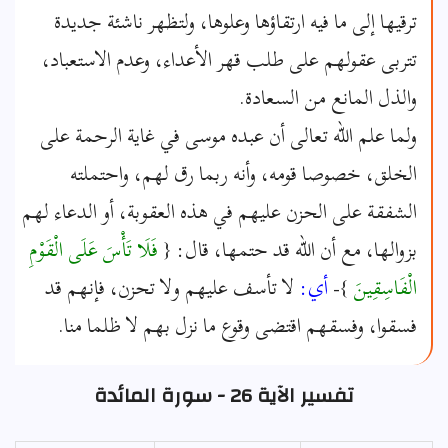
ترقيها إلى ما فيه ارتقاؤها وعلوها، ولتظهر ناشئة جديدة
تتربى عقولهم على طلب قهر الأعداء، وعدم الاستعباد،
والذل المانع من السعادة.
ولما علم الله تعالى أن عبده موسى في غاية الرحمة على
الخلق، خصوصا قومه، وأنه ربما رق لهم، واحتملته
الشفقة على الحزن عليهم في هذه العقوبة، أو الدعاء لهم
بزوالها، مع أن الله قد حتمها، قال: {
فَلَا تَأْسَ عَلَى الْقَوْمِ
الْفَاسِقِينَ
}-
أي:
لا تأسف عليهم ولا تحزن، فإنهم قد
فسقوا، وفسقهم اقتضى وقوع ما نزل بهم لا ظلما منا.
تفسير الآية 26 - سورة المائدة