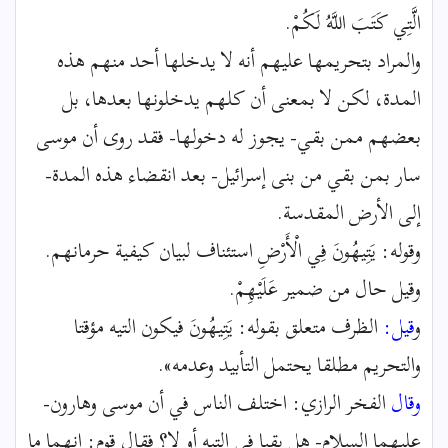
الَّتِي كَتَبَ اللَّهُ لَكُمْ.
والمراد بتحريمها عليهم أنه لا يدخلها أحد منهم هذه
المدة، لكن لا بمعنى أن كلهم يدخلونها بعدها، بل
بعضهم ممن بقي- يجوز له دخولها- فقد روى أن موسى
سار بمن بقي من بنى إسرائيل- بعد انقضاء هذه المدة-
إلى الأرض المقدسة.
وقوله: يَتِيهُونَ فِي الْأَرْضِ استئناف لبيان كيفية حرمانهم.
وقيل حال من ضمير عَلَيْهِمْ.
و
قيل:
الظرف متعلق بقوله: يَتِيهُونَ فيكون التيه مؤقتا
والتحريم مطلقا يحتمل التأبيد وعدمه».
وقال
الفخر الرازي: اختلف الناس في أن موسى وهارون-
عليهما السلام- هل بقيا في التيه أو لا؟ فقال قوم: إنهما ما