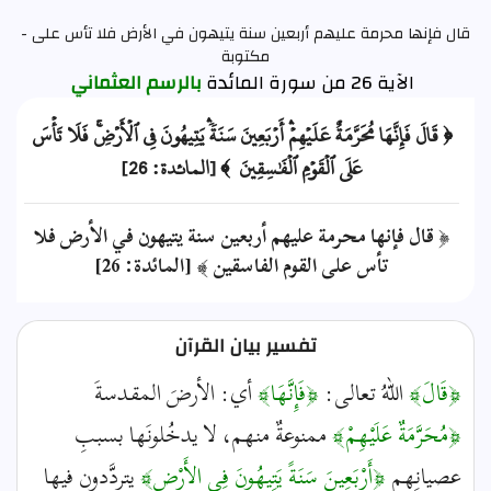
قال فإنها محرمة عليهم أربعين سنة يتيهون في الأرض فلا تأس على -
مكتوبة
الآية 26 من سورة المائدة
بالرسم العثماني
﴿ قَالَ فَإِنَّهَا مُحَرَّمَةٌ عَلَيۡهِمۡۛ أَرۡبَعِينَ سَنَةٗۛ يَتِيهُونَ فِي ٱلۡأَرۡضِۚ فَلَا تَأۡسَ
عَلَى ٱلۡقَوۡمِ ٱلۡفَٰسِقِينَ ﴾ [المائدة: 26]
﴿ قال فإنها محرمة عليهم أربعين سنة يتيهون في الأرض فلا
تأس على القوم الفاسقين ﴾ [المائدة: 26]
تفسير بيان القرآن
﴿قَالَ﴾
اللهُ تعالى:
﴿فَإِنَّهَا﴾
أي: الأرضَ المقدسةَ
﴿مُحَرَّمَةٌ عَلَيْهِمْ﴾
ممنوعةٌ منهم، لا يدخُلونَها بسببِ
عصيانِهم
﴿أَرْبَعِينَ سَنَةً يَتِيهُونَ فِي الأَرْضِ﴾
يتردَّدون فيها