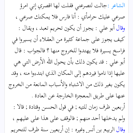
الشاعر :
جالت لتصرعني فقلت لها اقصري إني امرؤ
صرعي عليك حرامأي : أنا فارس فلا يمكنك صرعي ،
وقال
أبو علي : يجوز أن يكون تحريم تعبد ، ويقال :
كيف يجوز على جماعة كثيرة من العقلاء أن يسيروا في
فراسخ يسيرة فلا يهتدوا للخروج منها ؟ فالجواب : قال
أبو علي : قد يكون ذلك بأن يحول الله الأرض التي هي
عليها إذا ناموا فيردهم إلى المكان الذي ابتدءوا منه ، وقد
يكون بغير ذلك من الاشتباه والأسباب المانعة من الخروج
عنها على طريق المعجزة الخارجة عن العادة .
أربعين ظرف زمان للتيه ; في قول الحسن وقتادة ; قالا :
ولم يدخلها أحد منهم ; فالوقف على هذا على عليهم ،
وقال
الربيع بن أنس وغيره : إن أربعين سنة ظرف للتحريم