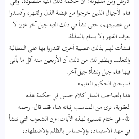
الْأَرْضِ ومن مفهومه: أن حكمة ذلك التيه مقصودة، وهي
فناء الأجيال الذين خرجوا من قبضة الذل والقهر، وأفسدوا
من عصبيتهم، حتى نشأ في ذلك التيه جيل آخر عزيز لا
يعرف القهر ولا يسام بالمذلة.
فنشأت لهم بذلك عصبية أخرى اقتدروا بها على المطالبة
والتغلب ويظهر لك من ذلك أن الأربعين سنة أقل ما يأتى
فيها فناء جيل ونشأة جيل آخر.
فسبحان الحكيم العليم» .
هذا ولصاحب المنار كلام حسن في حكمة هذه
العقوبة، نرى من المناسب إثباته هنا، فقد قال- رحمه
الله- في ختام تفسيره لهذه الآيات:«إن الشعوب التي تنشأ
في مهد الاستبداد، والإحساس بالظلم والاضطهاد،