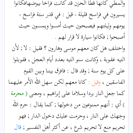
والمطي كأنها قطا الحزن قد كانت فراخا بيوضهافكانوا
يسيرون في فراسخ قليلة - قيل : في قدر ستة فراسخ -
يومهم وليلتهم فيصبحون حيث أمسوا ويمسون حيث
أصبحوا ; فكانوا سيارة لا قرار لهم .
واختلف هل كان معهم موسى وهارون ؟ فقيل : لا ; لأن
التيه عقوبة ، وكانت سنو التيه بعدد أيام العجل ، فقوبلوا
على كل يوم سنة ; وقد قال : فافرق بيننا وبين القوم
الفاسقين ،
وقيل :
كانا معهم لكن سهل الله الأمر عليهما
كما جعل النار بردا وسلاما على إبراهيم ، ومعنى
( محرمة
)
أي : أنهم ممنوعون من دخولها ; كما يقال : حرم الله
وجهك على النار ، وحرمت عليك دخول الدار ; فهو
تحريم منع لا تحريم شرع ، عن أكثر أهل التفسير ;
قال