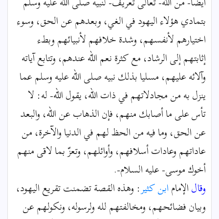
أيضا- من الله- تعالى تعريف- لنبيه صلى الله عليه وسلم
بتمادي هؤلاء اليهود في الغي، وبعدهم عن الحق، وسوء
اختيارهم لأنفسهم، وشدة خلافهم لأنبيائهم وبطء
إثابتهم إلى الرشاد، مع كثرة نعم الله عندهم، وتتابع آياته
وآلائه عليهم، مسليا بذلك نبيه صلى الله عليه وسلم عما
ينزل به من مجادلاتهم في ذات الله، يقول الله- له: لا
تأس على ما أصابك منهم، فإن الذهاب عن الله، والبعد
عن الحق، وما فيه من الحظ لهم في الدنيا والآخرة، من
عاداتهم وعادات أسلافهم، وأوائلهم، وتعزّ بما لاقى منهم
أخوك موسى- عليه السلام-.
وقال
الإمام
ابن كثير
: وهذه القصة تضمنت تقريع اليهود،
وبيان فضائحهم، ومخالفتهم لله ولرسوله، ونكولهم عن