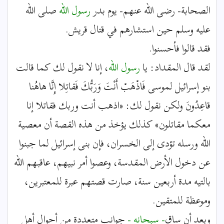
الصحابة- رضى الله عنهم- يوم بدر
رسول الله
صلى الله
عليه وسلم حين استشارهم في قتال قريش.
فقد قالوا فأحسنوا.
لقد قال المقداد: يا
رسول الله
، إنا لا نقول لك كما قالت
بنو إسرائيل لموسى فَاذْهَبْ أَنْتَ وَرَبُّكَ فَقاتِلا إِنَّا هاهُنا
قاعِدُونَ ولكن نقول لك: «اذهب أنت وربك فقاتلا إنا
معكما مقاتلون» كذلك يؤخذ من هذه القصة أن معصية
الله ورسله تؤدى إلى الخسران، فإن بنى إسرائيل لما جبنوا
عن دخول الأرض المقدسة، وعصوا أمر نبيهم، عاقبهم الله
بالتيه مدة أربعين سنة، صارت قصتهم عبرة للمعتبرين،
وموعظة للمتقين.
وبعد أن ساق
- سبحانه -
جوانب متعددة من أحوال أهل