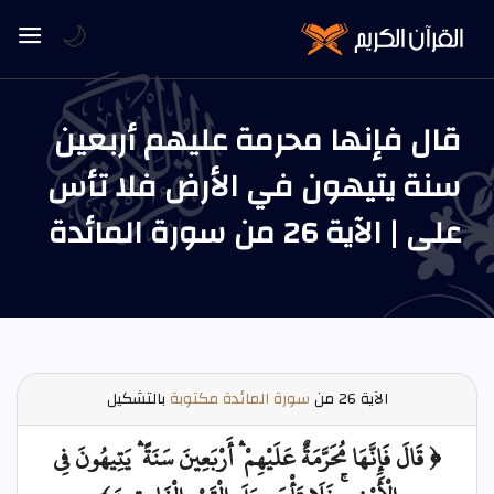
🌙
قال فإنها محرمة عليهم أربعين
سنة يتيهون في الأرض فلا تأس
على | الآية 26 من سورة المائدة
الآية
26 من
سورة المائدة مكتوبة
بالتشكيل
﴿ قَالَ فَإِنَّهَا مُحَرَّمَةٌ عَلَيْهِمْ ۛ أَرْبَعِينَ سَنَةً ۛ يَتِيهُونَ فِي