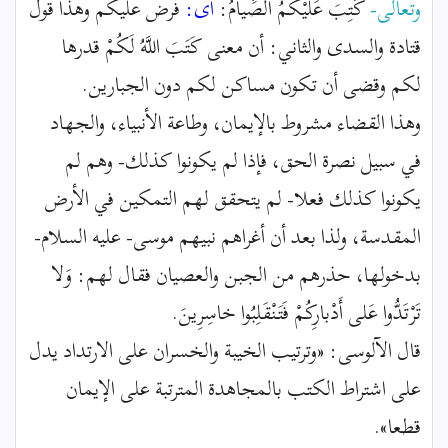
وتعالى-
كُتِبَ عَلَيْكُمُ الصِّيامُ:
أى:
فرض عليكم وهذا قول
قتادة والسدى والثاني: أن معنى كَتَبَ اللَّهُ لَكُمْ قدرها
لكم وقضى أن تكون مساكن لكم دون الجبارين.
وهذا القضاء مشروط بالإيمان، وطاعة الأنبياء، والجهاد
في سبيل نصرة الحق، فإذا لم يكونوا كذلك- وهم لم
يكونوا كذلك فعلا- لم يتحقق لهم التمكين في الأرض
المقدسة، ولذا بعد أن أغراهم نبيهم موسى- عليه السلام-
بدخولها، حذرهم من الجبن والعصيان فقال لهم: وَلا
تَرْتَدُّوا عَلى أَدْبارِكُمْ فَتَنْقَلِبُوا خاسِرِينَ.
قال الآلوسى: «وترتيب الخيبة والخسران على الارتداد يدل
على اشتراط الكتب بالمجاهدة المترتبة على الإيمان
قطعا».