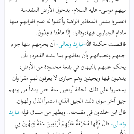
نبيهم موسى- عليه السلام- بدخول الأرض المقدسة
اعتذروا بشتى المعاذير الواهية وأكدوا له عدم اقترابهم منها
مادام الجبارون فيها:وقالوا: إِنَّا هاهُنا قاعِدُونَ.
فاقتضت حكمة الله
-تبارك وتعالى-
أن يحرمهم منها جزاء
جبنهم وعصيانهم وأن يعاقبهم بما يشبه القعود، بأن
يحكم عليهم بالتيهان في بقعة محدودة من الأرض،
يذهبون فيها ويجيئون وهم حيارى لا يعرفون لهم مقرا وأن
يستمروا على تلك الحالة أربعين سنة حتى ينشأ من بينهم
جيل آخر سوى ذلك الجيل الذي استمرأ الذل والهوان.
قال ابن خلدون في مقدمته.. ويظهر من مساق قوله
-تبارك
وتعالى-
قالَ فَإِنَّها مُحَرَّمَةٌ عَلَيْهِمْ أَرْبَعِينَ سَنَةً يَتِيهُونَ فِي