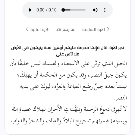
آية رقم 26
الآية السابقة
الآية التالية
تدبر الآية: قال فإنها محرمة عليهم أربعين سنة يتيهون في الأرض
فلا تأس على
الجيل الذي تربَّى على الاستعباد والفســاد ليـس خليقًا بأن
يكـونَ جيـلَ النصـر، وقد يكون من الحكمة أن يهلِكَ؛
لينشأ بعده جيلٌ رضَع الطاعةَ والعزَّة، ليولدَ على يديه
النصر.
لا تُهرِق دموعَ الرحمة وتنَهُّداتِ الأحزان لهلاك عصاةِ الله
ورسوله؛ فبموتهم تستريح البلادُ والعباد، والشجرُ والدواب.