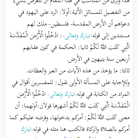
هذا ونرى من المناسب في هذا المقام أن نتعرض بشيء
من التفصيل للمسائل الآتية:أولا: الرد على اليهود في
دعواهم أن الأرض المقدسة- فلسطين- ملك لهم
مستندين إلى قوله
-تبارك وتعالى-
: ادْخُلُوا الْأَرْضَ الْمُقَدَّسَةَ
الَّتِي كَتَبَ اللَّهُ لَكُمْ ثانيا: الحكمة في كون عقابهم
أربعين سنة يتيهون في الأرض.
ثالثا: ما يؤخذ من هذه الآيات من العبر والعظات.
وللإجابة على المسألة الأولى نقول: للمفسرين أقوال في
المراد من الكتابة في قوله
-تبارك وتعالى-
ادْخُلُوا الْأَرْضَ
الْمُقَدَّسَةَ الَّتِي كَتَبَ اللَّهُ لَكُمْ أشهرها قولان:أولهما: أن
معنى كَتَبَ اللَّهُ لَكُمْ: أمركم بدخولها، وفرضه عليكم كما
أمركم بالصلاة والزكاة فالكتب هنا مثله في قوله
-تبارك