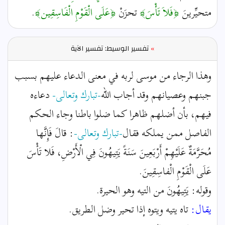
متحيِّرينَ
﴿فَلاَ تَأْسَ﴾
تحزَنْ
﴿عَلَى الْقَوْمِ الْفَاسِقِين﴾
.
»
تفسير الوسيط: تفسير الآية
وهذا الرجاء من موسى لربه في معنى الدعاء عليهم بسبب
جبنهم وعصيانهم وقد أجاب الله
-تبارك وتعالى-
دعاءه
فيهم، بأن أضلهم ظاهرا كما ضلوا باطنا وجاء الحكم
الفاصل ممن يملكه فقال
-تبارك وتعالى-
: قالَ فَإِنَّها
مُحَرَّمَةٌ عَلَيْهِمْ أَرْبَعِينَ سَنَةً يَتِيهُونَ فِي الْأَرْضِ، فَلا تَأْسَ
عَلَى الْقَوْمِ الْفاسِقِينَ.
وقوله: يَتِيهُونَ من التيه وهو الحيرة.
يقال:
تاه يتيه ويتوه إذا تحير وضل الطريق.