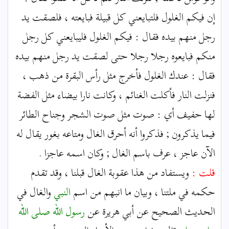
إن فيكم الغلول فلتبايعني كل قبيلة فبايعته ، فلصقت يد
رجل منهم بيده فقال : فيكم الغلول فليبايعني كل رجل
منكم فبايعوه رجلا رجلا حتى لصقت يد رجل منهم بيده
فقال : عندك الغلول فأخرج مثل رأس البقرة من ذهب ،
فنزلت النار فأكلت الغنائم ، وكانت نارا بيضاء مثل الفضة
لها حفيف أي : صوت مثل صوت الشجر وجناح الطائر
فيما يذكرون ; فذكروا أنه أحرق الغال ومتاعه بغور يقال له
الآن عاجز ، عرف باسم الغال ; وكان اسمه عاجزا .
قلت :
ويستفاد من هذا عقوبة الغال قبلنا ، وقد تقدم
حكمه في ملتنا ، وبيان ما انبهم من اسم
النبي
والغال في
الحديث الصحيح عن أبي هريرة عن
رسول الله
صلى الله