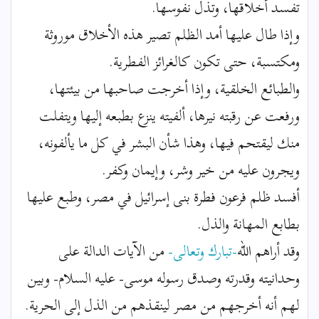
تفسد أخلاقها، وتذل نفوسها.
وإذا طال عليها أمد الظلم تصير هذه الأخلاق موروثة
ومكتسبة، حتى تكون كالغرائز الفطرية.
والطبائع الخلقية، وإذا أخرجت صاحبها من بيئتها،
ورفعت عن رقبته نيرها، ألفيته ينزع بطبعه إليها ويتفلت
منك ليقتحم فيها، وهذا شأن البشر في كل ما يألفونه،
ويجرون عليه من خير وشر، وإيمان وكفر.
أفسد ظلم فرعون فطرة بنى إسرائيل في مصر، وطبع عليها
بطابع المهانة والذل.
وقد أراهم الله
-تبارك وتعالى-
من الآيات الدالة على
وحدانيته وقدرته وصدق رسوله موسى- عليه السلام- وبين
لهم أنه أخرجهم من مصر لينقذهم من الذل إلى الحرية.