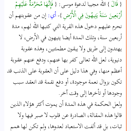
{
قَالَ
} الله مجيبا لدعوة موسى: {
فَإِنَّهَا مُحَرَّمَةٌ عَلَيْهِمْ
أَرْبَعِينَ سَنَةً يَتِيهُونَ فِي الْأَرْضِ
}-
أي:
إن من عقوبتهم أن
نحرم عليهم دخول هذه القرية التي كتبها الله لهم، مدة
أربعين سنة، وتلك المدة أيضا يتيهون في الأرض، لا
يهتدون إلى طريق ولا يبقون مطمئنين، وهذه عقوبة
دنيوية، لعل الله تعالى كفر بها عنهم، ودفع عنهم عقوبة
أعظم منها، وفي هذا دليل على أن العقوبة على الذنب قد
تكون بزوال نعمة موجودة، أو دفع نقمة قد انعقد سبب
وجودها أو تأخرها إلى وقت آخر.
ولعل الحكمة في هذه المدة أن يموت أكثر هؤلاء الذين
قالوا هذه المقالة، الصادرة عن قلوب لا صبر فيها ولا
ثبات، بل قد ألفت الاستعباد لعدوها، ولم تكن لها همم