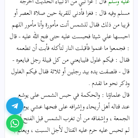
عليه وسلم
قال : غزا نبي من الأنبياء الحديث أخرجه
مسلم وفيه قال : فغزا فأدنى للقرية حين صلاة العصر أو
قريبا من ذلك فقال للشمس أنت مأمورة وأنا مأمور اللهم
احبسها علي شيئا فحبست عليه حتى فتح الله عليه - قال
: فجمعوا ما غنموا فأقبلت النار لتأكله فأبت أن تطعمه
فقال : فيكم غلول فليبايعني من كل قبيلة رجل فبايعوه -
قال - فلصقت يده بيد رجلين أو ثلاثة فقال فيكم الغلول
وذكر نحو ما تقدم .
قال علماؤنا : والحكمة في حبس الشمس على يوشع
عند قتاله أهل أريحاء وإشرافه على فتحها عشي يوم
الجمعة ، وإشفاقه من أن تغرب الشمس قبل الفتح أنه لو
لم تحبس عليه حرم عليه القتال لأجل السبت ، ويعلم به