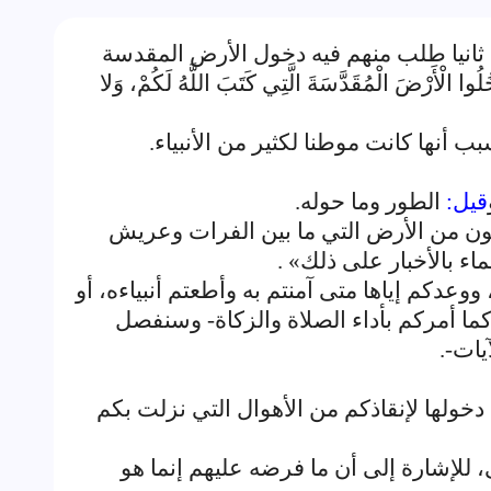
اء ثانيا طلب منهم فيه دخول الأرض المقدسة
َرْضَ الْمُقَدَّسَةَ الَّتِي كَتَبَ اللَّهُ لَكُمْ، وَلا
 أنها كانت موطنا لكثير من الأنبياء.
قيل:
الطور وما حوله.
ون من الأرض التي ما بين الفرات وعريش
اء بالأخبار على ذلك» .
ها، ووعدكم إياها متى آمنتم به وأطعتم أنبياءه، أو
ما أمركم بأداء الصلاة والزكاة- وسنفصل
يات-.
ولها لإنقاذكم من الأهوال التي نزلت بكم
ى، للإشارة إلى أن ما فرضه عليهم إنما هو