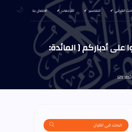
🌙
احث القرآني
التفاسير
الترجمات
الاتصال بنا
 على أدباركم [ المائدة:
: 21]