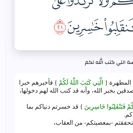
ة التي كتب الله لكم
المطهرة {
الَّتِي كَتَبَ اللَّهُ لَكُمْ
} فأخبرهم خبرا
قين بخبر الله، وأنه قد كتب الله لهم دخولها،
ُمْ فَتَنْقَلِبُوا خَاسِرِينَ
} قد خسرتم دنياكم بما
كم.
تحققتم -بمعصيتكم- من العقاب،