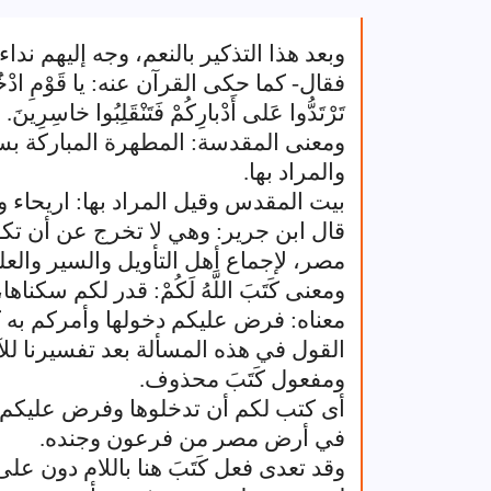
وبعد هذا التذكير بالنعم، وجه إليهم ند
فقال- كما حكى القرآن عنه: يا قَوْمِ ادْخُلُوا الْأ
تَرْتَدُّوا عَلى أَدْبارِكُمْ فَتَنْقَلِبُوا خاسِرِينَ.
ومعنى المقدسة: المطهرة المباركة بسبب
والمراد بها.
بيت المقدس وقيل المراد بها: اريحاء و
قال ابن جرير: وهي لا تخرج عن أن تك
مصر، لإجماع أهل التأويل والسير والعلم
ومعنى كَتَبَ اللَّهُ لَكُمْ: قدر لكم سكنا
معناه: فرض عليكم دخولها وأمركم به ك
القول في هذه المسألة بعد تفسيرنا للآ
ومفعول كَتَبَ محذوف.
أى كتب لكم أن تدخلوها وفرض عليكم دخ
في أرض مصر من فرعون وجنده.
وقد تعدى فعل كَتَبَ هنا باللام دون عل