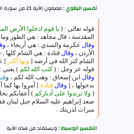
تفسير البغوي :
مضمون الآية 21 من سورة المائدة
قوله تعالى : (
يا قوم ادخلوا الأرض الم
المقدسة ، قال مجاهد : هي الطور وما 
وقال
عكرمة والسدي : هي أريحاء ،
وق
الأردن ،
وقال
قتادة : هي الشام كلها ،
الشام كنز الله في أرضه [
وبها أكثر
] ع
قوله عز وجل : (
كتب الله لكم
) يعني 
وقال
ابن إسحاق : وهب الله لكم ، و
قي
بدخولها ، [
وقال
قتادة
] أمروا بها كما 
(
ولا ترتدوا على أدباركم
) أعقابكم بخلا
صعد إبراهيم عليه السلام جبل لبنان ف
ميراث لذريتك .
التفسير الوسيط :
ويستفاد من هذه الآية