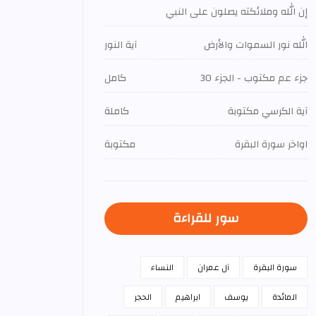
إن الله وملائكته يصلون على النبي
الله نور السموات والأرض
آية النور
جزء عم مكتوب - الجزء 30
كامل
آية الكرسي مكتوبة
كاملة
اواخر سورة البقرة
مكتوبة
سور للقراءة
سورة البقرة
آل عمران
النساء
المائدة
يوسف
ابراهيم
الحجر