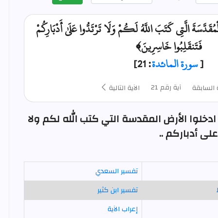
ُقَدَّسَةَ الَّتِي كَتَبَ اللَّهُ لَكُمْ وَلَا تَرْتَدُّوا عَلَىٰ أَدْبَارِكُمْ
فَتَنقَلِبُوا خَاسِرِينَ﴾
[
سورة المائدة
: 21]
آية رقم 21
 السابقة
الآية التالية
دخلوا الأرض المقدسة التي كتب الله لكم ولا
على أدباركم ..
تفسير السعدي
تفسير ابن كثير
إعراب الآية