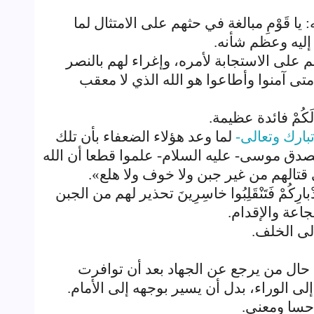
ا قَوْمِ مبالغة في حثهم على الامتثال لما
إليه وعظم شأنه.
 لهم على الاستجابة لأمره، وإغراء لهم بالنصر
متى آمنوا وأطاعوا هو الله الذي لا معقب
 لَكُمْ فائدة عظيمة.
تبارك وتعالى-
لما وعد هؤلاء الضعفاء بأن تلك
صدق موسى- عليه السلام- علموا قطعا أن الله
قتالهم من غير جبن ولا خوف ولا هلع».
 أَدْبارِكُمْ فَتَنْقَلِبُوا خاسِرِينَ تحذير لهم من الجبن
اعة والإقدام.
 إلى الخلف.
يه حال من يرجع عن الجهاد بعد أن توافرت
لى الوراء، بدل أن يسير بوجهه إلى الأمام.
 حسا ومعنى.