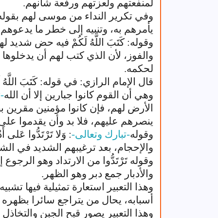
لمنفعتهم ولعزتهم ورفعة شأنهم.
وفي تكرير النداء من موسى لهم بقوله: ي
يأمرهم به، وتنبيه إلى خطر ما يدعوهم 
وقوله: كَتَبَ اللَّهُ لَكُمْ فيه حض شديد
والفوز، لأن الذي كتب لهم أن يدخلوها 
لحكمه.
قال الإمام الرازي: في قوله: كَتَبَ اللَّهُ
وهي أن القوم كانوا جبارين إلا أن الله
-
الأرض لهم، فإن كانوا مؤمنين مقرين ب
ينصرهم عليهم، فلا بد وأن يقدموا على 
وقوله
-تبارك وتعالى-
: وَلا تَرْتَدُّوا عَلى
والإحجام، بعد ترغيبهم الشديد في الشج
وقوله تَرْتَدُّوا من الارتداد وهو الرجوع
والأدبار جمع دبر وهو الظهر.
وهذا التعبير استعارة تمثيلية فيها تشب
أسبابه، يحال من يتراجع سائرا بظهره إ
وهذا التعبير يصور قبح الجبن والتخاذل