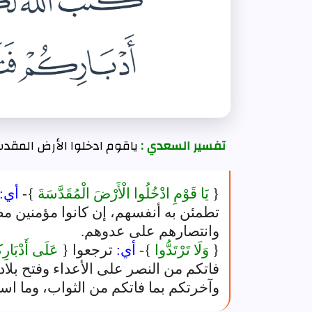
تفسير السعدي :
ياقوم ادخلوا الأرض المقدس
{
يَا قَوْمِ ادْخُلُوا الْأَرْضَ الْمُقَدَّسَةَ
}-
أي:
تطمئن به أنفسهم، إن كانوا مؤمنين مصد
وانتصارهم على عدوهم.
{
وَلَا تَرْتَدُّوا
}-
أي:
ترجعوا {
عَلَى أَدْبَارِك
فاتكم من النصر على الأعداء وفتح بلاد
وآخرتكم بما فاتكم من الثواب، وما اس