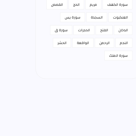
سورة الكهف
مريم
الحج
القصص
العنكبوت
السجدة
سورة يس
الدخان
الفتح
الحجرات
سورة ق
النجم
الرحمن
الواقعة
الحشر
سورة الملك