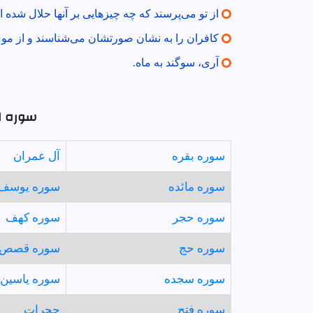
از تو مى‌پرسند كه چه چيزهايى بر آنها حلال شده ا
كافران را به نشان صورتشان مى‌شناسند و از موى
آرى، سوگند به ماه.
سوره ای
سوره بقره
آل عمران
سوره مائده
سوره يوسف
سوره حجر
سوره كهف
سوره حج
سوره قصص
سوره سجده
سوره ياسين
سوره فتح
حجرات