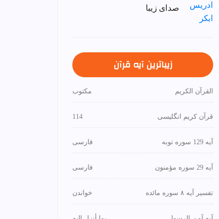
صدای زیبا
زیباترین آیه قرآن
القرآن الكريم
مكتوب
قرآن کریم انگلیسی
114
آیه 129 سوره توبه
فارسی
آیه 29 سوره مؤمنون
فارسی
تفسیر آیه ۸ سوره مائده
خواندن
آیه آمن الرسول
بما أنزل إليه