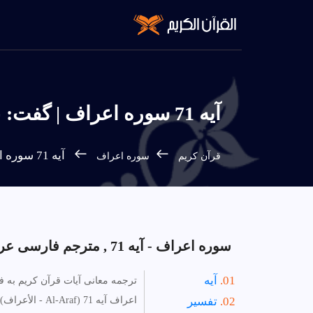
آیه 71 سوره اعراف | گفت: عذاب و خشم پروردگارتان حتماً بر شما نازل خواهد شد. آيا
آیه 71 سوره اعراف - فارسی
قرآن كريم
سوره اعراف
سوره اعراف - آیه 71 , مترجم فارسی عربی انگلیسی.
آیه
ترجمه معانی آیات قرآن کریم به 
تفسیر
اعراف آیه 71 (Al-Araf - الأعراف).