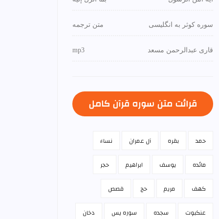
سوره کوثر به انگلیسی
متن ترجمه
قاری عبدالرحمن مسعد
mp3
قرائت متن سوره قرآن كامل
حمد
بقره
آل عمران
نساء
مائده
يوسف
ابراهيم
حجر
كهف
مريم
حج
قصص
عنكبوت
سجده
سوره يس
دخان