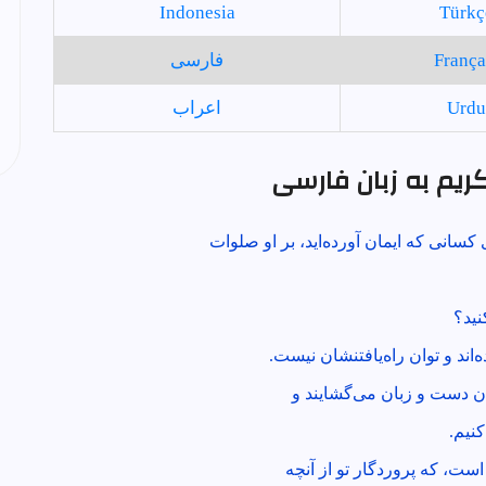
Indonesia
Türkç
França
فارسی
Urdu
اعراب
 کریم به زبان فارسی
سانى كه ايمان آورده‌ايد، بر او صلوات
نيد؟
‌اند و توان راه‌يافتنشان نيست.
ان دست و زبان مى‌گشايند و
نيم.
 است، كه پروردگار تو از آنچه