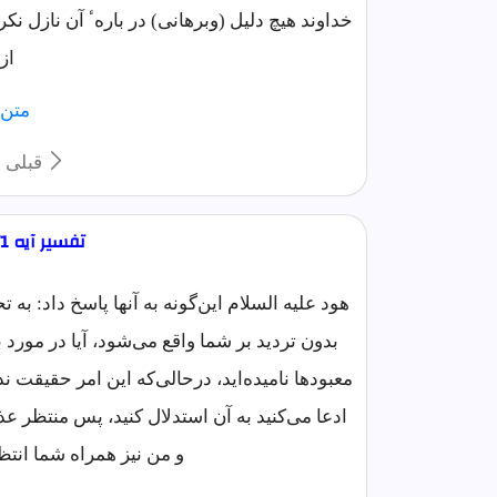
خداوند هيچ دليل (وبرهانی) در بارهٴ آن نازل ن
از
متن 
قبلی
تفسیر آیه 71 سوره اعراف مختصر
هود علیه السلام این‌گونه به آنها پاسخ داد:
بدون تردید بر شما واقع می‌شود، آیا در مورد بت
معبودها نامیده‌اید، درحالی‌که این امر حقیقت ند
ادعا می‌کنید به آن استدلال کنید، پس منتظر عذ
و من نیز همراه شما انت