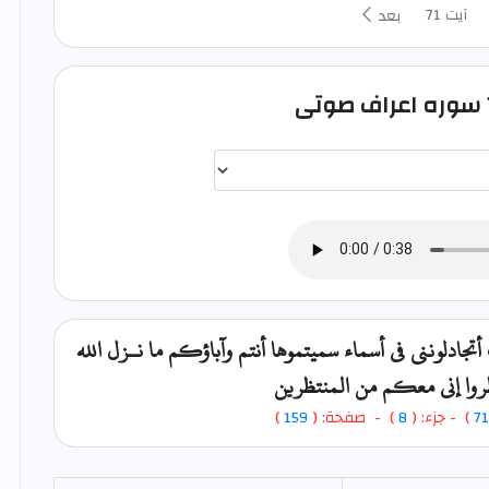
آیت 71
بعد
اختيار قارئ الآية
ونني في أسماء سميتموها أنتم وآباؤكم ما نـزل الله
روا إني معكم من المنتظرين
71
)
- جزء: (
8
) - صفحة: (
159
)