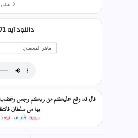
قبلی
دانلود آيه 71 سوره اعراف صوتی
قال قد وقع عليكم من ربكم رجس وغضب أتجادل
بها من سلطان فانتظ
سورة:
الأعراف
- آية: (