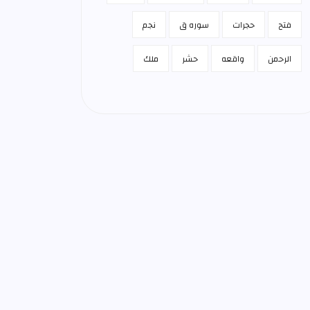
فتح
حجرات
سوره ق
نجم
الرحمن
واقعه
حشر
ملك