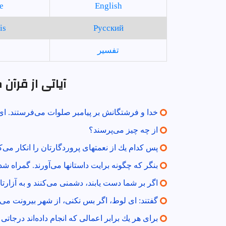
e
English
is
Русский
تفسير
آیاتی از قرآن
خدا و فرشتگانش بر پيامبر صلوات مى‌فرستند. اى ك
از چه چيز مى‌پرسند؟
پس كدام يك از نعمتهاى پروردگارتان را انكار مى‌ك
بنگر كه چگونه برايت داستانها مى‌آورند. گمراه شده
اگر بر شما دست يابند، دشمنى مى‌كنند و به آزارت
گفتند: اى لوط، اگر بس نكنى، از شهر بيرونت مى‌ك
براى هر يك برابر اعمالى كه انجام داده‌اند درجاتى