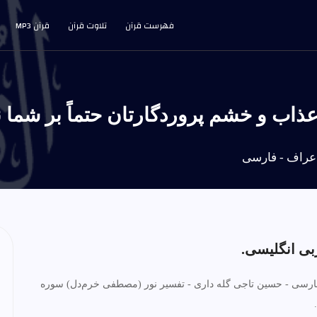
فهرست قرآن
تلاوت قرآن
قرآن MP3
فارسی - حسین تاجی گله داری - تفسیر نور (مصطفی خرم‌دل) سوره