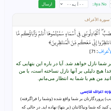
Aya No:
ارسال
سورة الأعراف
ۖ أَتُجَادِلُونَنِي فِي أَسْمَاءٍ سَمَّيْتُمُوهَا أَنتُمْ وَآبَاؤُكُم مَّا
فَانتَظِرُوا إِنِّي مَعَكُم مِّنَ الْمُنتَظِرِينَ﴾
لأعراف
: 71]
شما نازل خواهد شد. آيا در باره اين بتهايى كه
 خدا هيچ دليلى بر آنها نازل نساخته است، با من
نيد من هم با شما به انتظار مى‌مانم.
 پروردگارتان بر شما واقع شده (وشما را فراگرفته)
کنيد که شما ونياکانتان (بر بتها) نهاده ايد, در حالی که