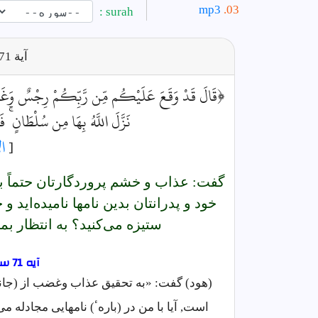
mp3
surah :
آية
71
﴿قَالَ قَدْ وَقَعَ عَلَيْكُم مِّن رَّبِّكُمْ رِجْسٌ وَغَضَبٌ 
نَزَّلَ اللَّهُ بِهَا مِن سُلْطَانٍ ۚ 
[
ا
گفت: عذاب و خشم پروردگارتان حتماً بر 
خود و پدرانتان بدين نامها ناميده‌ايد و
ستيزه مى‌كنيد؟ به انتظار بما
آیه 71 سوره اعراف فارسى
(هود) گفت: «به تحقيق عذاب وغضب از (جانب)
است, آيا با من در (بارهٴ) نامهايی مجادله می 