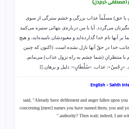
ر (مصطفی خرم‌دل)
ن با حق) مسلّماً عذاب بزرگی و خشم سترگی از سوی
یرتان می‌گردد. آیا با من درباره‌ی بتهائی ستیزه می‌کنید
 بر آنها نام خدا گذارده‌اید و معبودشان نامیده‌اید، و هیچ
ز جانب خدا در حقّ آنها نازل نشده است. (اکنون که چنین
 با منتظرانِ (شما چشم به راه نزول عذاب) می‌مانم.
. «رِجْسٌ»: عذاب. «سُلْطَانٍ»: دلیل و برهان.]]
English - Sahih Int
[Hud] said, "Already have defilement and anger fallen upon 
concerning [mere] names you have named them, you and your
authority? Then wait; indeed, I am wi