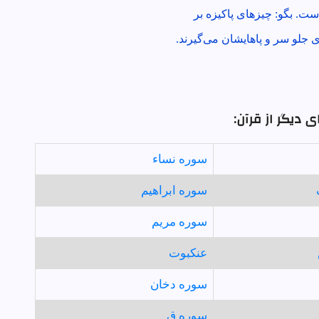
ست. بگو: چيزهاى پاكيزه بر
 جلو سر و پاهايشان مى‌گيرند.
 دیگر از قرآن:
سوره نساء
سوره ابراهيم
سوره مريم
عنكبوت
سوره دخان
سوره ق