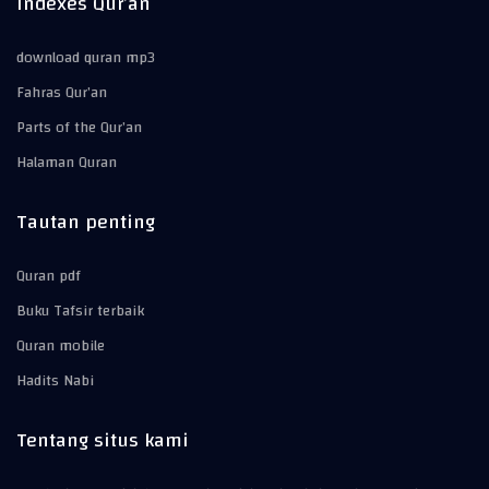
Indexes Qur’an
download quran mp3
Fahras Qur’an
Parts of the Qur’an
Halaman Quran
Tautan penting
Quran pdf
Buku Tafsir terbaik
Quran mobile
Hadits Nabi
Tentang situs kami