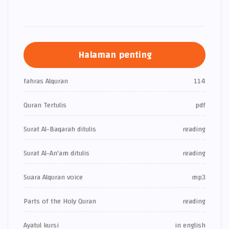
Halaman penting
fahras Alquran
114
Quran Tertulis
pdf
Surat Al-Baqarah ditulis
reading
Surat Al-An'am ditulis
reading
Suara Alquran voice
mp3
Parts of the Holy Quran
reading
Ayatul kursi
in english