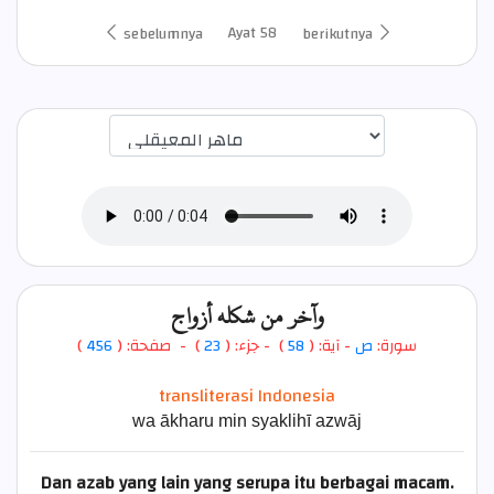
Ayat 58
sebelumnya
berikutnya
اختيار قارئ الآية
وآخر من شكله أزواج
)
456
) - صفحة: (
23
- جزء: (
)
58
- آية: (
ص
سورة:
transliterasi Indonesia
wa ākharu min syaklihī azwāj
Dan azab yang lain yang serupa itu berbagai macam.