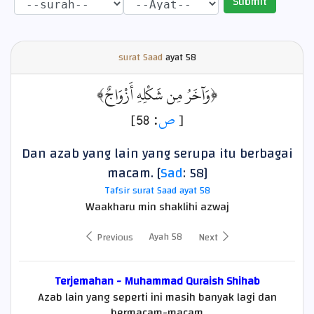
Submit
surat Saad
ayat
58
﴿وَآخَرُ مِن شَكْلِهِ أَزْوَاجٌ﴾
: 58]
ص
[
Dan azab yang lain yang serupa itu berbagai
macam. [
Sad
: 58]
Tafsir surat Saad ayat 58
Waakharu min shaklihi azwaj
Ayah 58
Previous
Next
Terjemahan - Muhammad Quraish Shihab
Azab lain yang seperti ini masih banyak lagi dan
bermacam-macam