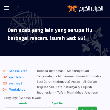
🌙
Dan azab yang lain yang serupa itu
berbagai macam. (surah Sad: 58)
Bahasa Indonesia - Mendengarkan ,
Bahasa Arab
Terjemahan - Muhammad Quraish Shihab -
ayat tafsir
Suci Quran (indonesia) Koran - Al-Qur'an
ayat mp3
terjemahan, Tafsir Jalalayn & English,
Muntakhab
Indonesian - Tafsir Muntakhab Javanese
Language (Bahasa Jawa): .
surah :
Ayat No: