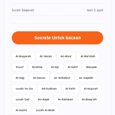
Surah baqarah
last 2 ayat
Sourate Untuk bacaan
Al-Baqarah
Al-'Imran
An-Nisa'
Al-Ma'idah
Yusuf
Ibrahim
Al-Hijr
Al-Kahf
Maryam
Al-Hajj
Al-Qasas
Al-'Ankabut
As-Sajdah
surah Ya Sin
Ad-Dukhan
Al-Fath
Al-Hujurat
surah Qaf
An-Najm
Ar-Rahman
Al-Waqi'ah
Al-Hashr
surah Al-Mulk