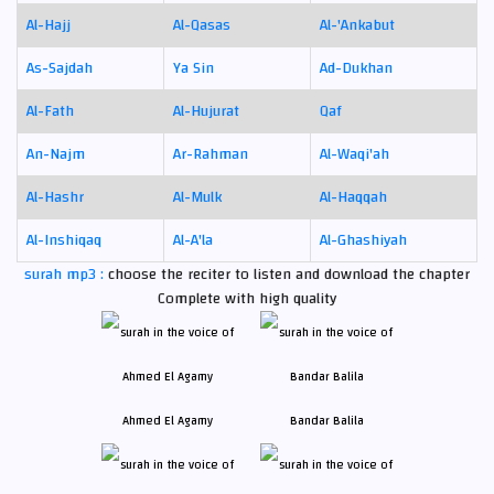
Al-Hajj
Al-Qasas
Al-'Ankabut
As-Sajdah
Ya Sin
Ad-Dukhan
Al-Fath
Al-Hujurat
Qaf
An-Najm
Ar-Rahman
Al-Waqi'ah
Al-Hashr
Al-Mulk
Al-Haqqah
Al-Inshiqaq
Al-A'la
Al-Ghashiyah
surah mp3 :
choose the reciter to listen and download the chapter
Complete with high quality
Ahmed El Agamy
Bandar Balila