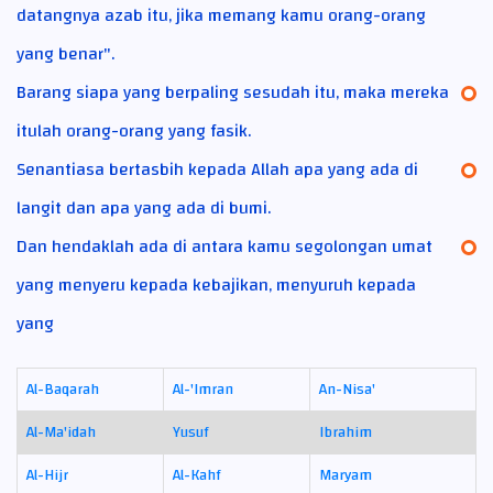
datangnya azab itu, jika memang kamu orang-orang
yang benar".
Barang siapa yang berpaling sesudah itu, maka mereka
itulah orang-orang yang fasik.
Senantiasa bertasbih kepada Allah apa yang ada di
langit dan apa yang ada di bumi.
Dan hendaklah ada di antara kamu segolongan umat
yang menyeru kepada kebajikan, menyuruh kepada
yang
Al-Baqarah
Al-'Imran
An-Nisa'
Al-Ma'idah
Yusuf
Ibrahim
Al-Hijr
Al-Kahf
Maryam