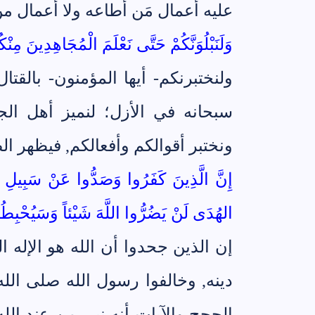
عليه أعمال مَن أطاعه ولا أعمال م
وَلَنَبْلُوَنَّكُمْ حَتَّى نَعْلَمَ الْمُجَاهِدِينَ مِنْكُم
ولنختبرنكم- أيها المؤمنون- بالقتا
سبحانه في الأزل؛ لنميز أهل الج
ونختبر أقوالكم وأفعالكم, فيظهر ا
إِنَّ الَّذِينَ كَفَرُوا وَصَدُّوا عَنْ سَبِيلِ ال
الهُدَى لَنْ يَضُرُّوا اللَّهَ شَيْئاً وَسَيُحْبِطُ أَع
إن الذين جحدوا أن الله هو الإله
دينه, وخالفوا رسول الله صلى الل
الحجج والآيات أنه نبي من عند الله,