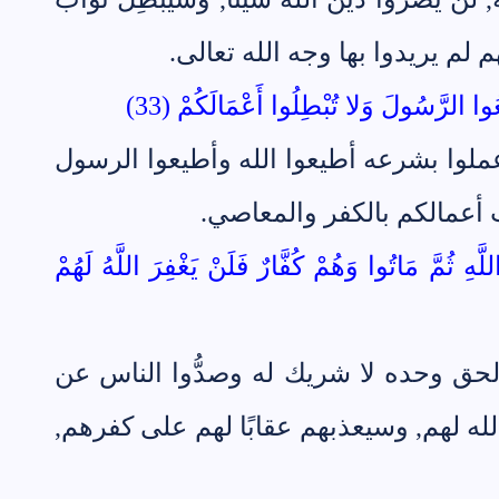
م لم يريدوا بها وجه الله تعالى.
عُوا الرَّسُولَ وَلا تُبْطِلُوا أَعْمَالَكُمْ (33)
وعملوا بشرعه أطيعوا الله وأطيعوا الرسول
ب أعمالكم بالكفر والمعاصي.
هِ ثُمَّ مَاتُوا وَهُمْ كُفَّارٌ فَلَنْ يَغْفِرَ اللَّهُ لَهُمْ
الحق وحده لا شريك له وصدُّوا الناس عن
لله لهم, وسيعذبهم عقابًا لهم على كفرهم,