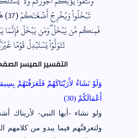
تَبۡخَلُ
فَمِنكُم مَّن يَبۡخَلُۖ وَمَن يَبۡخَلۡ فَإِنَّمَا يَبۡخَلُ
تَتَوَلَّوۡاْ يَسۡتَبۡدِلۡ قَوۡمًا غَيۡر
التفسير الميسر الصفحة رقم 510 من ال
وَلَوْ نَشَاءُ لأَرَيْنَاكَهُمْ فَلَعَرَفْتَهُمْ بِسِيم
أَعْمَالَكُمْ (30)
ولو نشاء -أيها النبي- لأريناك أ
ولتعرفنَّهم فيما يبدو من كلامهم 