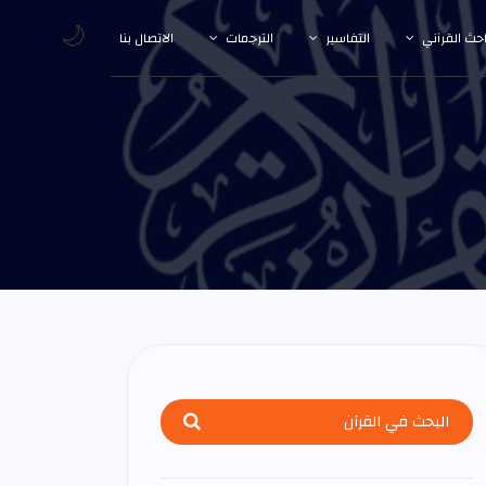
🌙
احث القرآني
التفاسير
الترجمات
الاتصال بنا