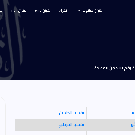
القرآن مكتوب
القراء
القرآن MP3
القرآن PDF
الب
 من المصحف
يسر
تفسير الجلالين
ير
تفسير القرطبي