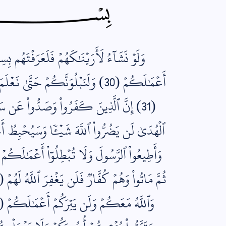
وَلَوۡ نَشَآءُ لَأَرَيۡنَٰكَهُمۡ فَلَعَرَفۡتَهُم بِسِيم
أَعۡمَٰلَكُمۡ (30) وَلَنَبۡلُوَنَّكُمۡ حَت
(31) إِنَّ ٱلَّذِينَ كَفَرُواْ وَصَدُّواْ عَن سَبِي