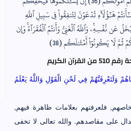
وَتَتَّقُواْ يُؤۡتِكُمۡ أُجُورَكُمۡ وَلَا يَسۡ‍َٔلۡكُمۡ أَمۡوَٰلَكُمۡ (36) إِن يَسۡ‍َٔلۡكُمُوهَا فَيُحۡفِكُمۡ
واْ وَيُخۡرِجۡ أَضۡغَٰنَكُمۡ (37) هَٰٓأَنتُمۡ هَٰٓؤُلَآءِ تُدۡعَوۡنَ لِتُنفِقُواْ فِي سَبِيلِ ٱللَّهِ
 عَن نَّفۡسِهِۦۚ وَٱللَّهُ ٱلۡغَنِيُّ وَأَنتُمُ ٱلۡفُقَرَآءُۚ وَإِن
َكُمۡ ثُمَّ لَا يَكُونُوٓاْ أَمۡثَٰلَكُم (38)
قرآن الكريم
َاهُمْ وَلَتَعْرِفَنَّهُمْ فِي لَحْنِ الْقَوْلِ وَاللَّهُ يَعْلَمُ
شخاصهم, فلعرفتهم بعلامات ظاهرة فيهم,
الدال على مقاصدهم. والله تعالى لا تخفى