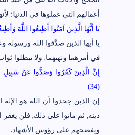
أعمالهم التي عملوها في الدنيا؛ لأنه
يَا أَيُّهَا الَّذِينَ آمَنُوا أَطِيعُوا اللَّهَ وَأَطِي
يا أيها الذين صدَّقوا الله ورسوله 
في أمرهما ونهيهما, ولا تبطلوا ثوا
إِنَّ الَّذِينَ كَفَرُوا وَصَدُّوا عَنْ سَبِيلِ اللَّ
(34)
إن الذين جحدوا أن الله هو الإله 
دينه, ثم ماتوا على ذلك, فلن يغفر ا
ويفضحهم على رؤوس الأشهاد.