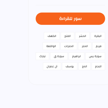
سور للقراءة
البقرة
الحشر
الفتح
الكهف
مريم
الحجر
الحجرات
الواقعة
سورة يس
ابراهيم
سورة ق
تبارك
النجم
الحج
يوسف
آل عمران