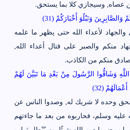
ن عصاه, وسيجازي كلا بما يستحق.
ْ وَالصَّابِرِينَ وَنَبْلُوَ أَخْبَارَكُمْ (31)
ل والجهاد لأعداء الله حتى يظهر ما علمه
هاد منكم والصبر على قتال أعداء الله,
لصادق منكم من الكاذب.
لَّهِ وَشَاقُّوا الرَّسُولَ مِنْ بَعْدِ مَا تَبَيَّنَ لَهُمْ
ْمَالَهُمْ (32)
 الحق وحده لا شريك له, وصدوا الناس عن
ه عليه وسلم، فحاربوه من بعد ما جاءتهم
 لن يضروا دين الله شيئًا, وسيُبْطِل ثواب