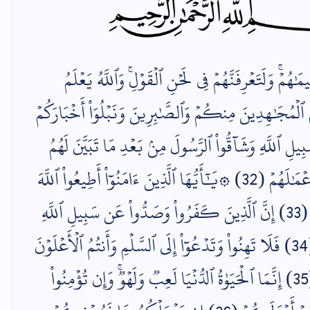
َٰهُمۡۚ وَلَتَعۡرِفَنَّهُمۡ فِي لَحۡنِ ٱلۡقَوۡلِۚ وَٱللَّهُ يَعۡلَمُ
َّىٰ نَعۡلَمَ ٱلۡمُجَٰهِدِينَ مِنكُمۡ وَٱلصَّٰبِرِينَ وَنَبۡلُوَاْ أَخۡبَارَكُمۡ
لِ ٱللَّهِ وَشَآقُّواْ ٱلرَّسُولَ مِنۢ بَعۡدِ مَا تَبَيَّنَ لَهُمُ
ٱلۡهُدَىٰ لَن يَضُرُّواْ ٱللَّهَ شَيۡ‍ٔٗا وَسَيُحۡبِطُ أَعۡمَٰلَهُمۡ (32) ۞يَٰٓأَيُّهَا ٱلَّذِينَ ءَامَنُوٓاْ أَطِيعُواْ ٱللَّهَ
وَأَطِيعُواْ ٱلرَّسُولَ وَلَا تُبۡطِلُوٓاْ أَعۡمَٰلَكُمۡ (33) إِنَّ ٱلَّذِينَ كَفَرُواْ وَصَدُّواْ عَن سَبِيلِ ٱللَّهِ
ثُمَّ مَاتُواْ وَهُمۡ كُفَّارٞ فَلَن يَغۡفِرَ ٱللَّهُ لَهُمۡ (34) فَلَا تَهِنُواْ وَتَدۡعُوٓاْ إِلَى ٱلسَّلۡمِ وَأَنتُمُ ٱلۡأَعۡلَوۡنَ
وَٱللَّهُ مَعَكُمۡ وَلَن يَتِرَكُمۡ أَعۡمَٰلَكُمۡ (35) إِنَّمَا ٱلۡحَيَوٰةُ ٱلدُّنۡيَا لَعِبٞ وَلَهۡوٞۚ وَإِن تُؤۡمِنُواْ