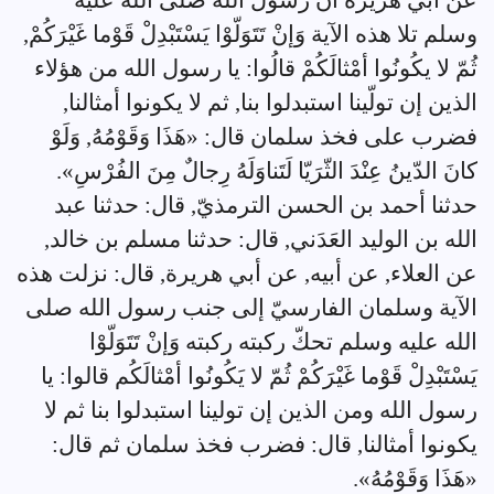
عن أبي هريرة أن رسول الله صلى الله عليه
وسلم تلا هذه الآية وَإنْ تَتَوَلّوْا يَسْتَبْدِلْ قَوْما غَيْرَكُمْ,
ثُمّ لا يكُونُوا أمْثالَكُمْ قالُوا: يا رسول الله من هؤلاء
الذين إن تولّينا استبدلوا بنا, ثم لا يكونوا أمثالنا,
فضرب على فخذ سلمان قال: «هَذَا وَقَوْمُهُ, وَلَوْ
كانَ الدّينُ عِنْدَ الثّرَيّا لَتَناوَلَهُ رِجالٌ مِنَ الفُرْسِ».
حدثنا أحمد بن الحسن الترمذيّ, قال: حدثنا عبد
الله بن الوليد العَدَني, قال: حدثنا مسلم بن خالد,
عن العلاء, عن أبيه, عن أبي هريرة, قال: نزلت هذه
الآية وسلمان الفارسيّ إلى جنب رسول الله صلى
الله عليه وسلم تحكّ ركبته ركبته وَإنْ تَتَوَلّوْا
يَسْتَبْدِلْ قَوْما غَيْرَكُمْ ثُمّ لا يَكُونُوا أمْثالَكُم قالوا: يا
رسول الله ومن الذين إن تولينا استبدلوا بنا ثم لا
يكونوا أمثالنا, قال: فضرب فخذ سلمان ثم قال:
«هَذَا وَقَوْمُهُ».