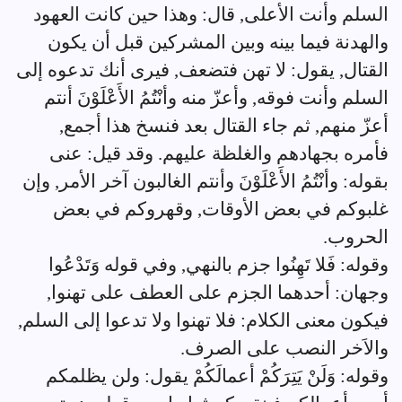
السلم وأنت الأعلى, قال: وهذا حين كانت العهود
والهدنة فيما بينه وبين المشركين قبل أن يكون
القتال, يقول: لا تهن فتضعف, فيرى أنك تدعوه إلى
السلم وأنت فوقه, وأعزّ منه وأنْتُمُ الأَعْلَوْنَ أنتم
أعزّ منهم, ثم جاء القتال بعد فنسخ هذا أجمع,
فأمره بجهادهم والغلظة عليهم. وقد قيل: عنى
بقوله: وأنْتُمُ الأَعْلَوْنَ وأنتم الغالبون آخر الأمر, وإن
غلبوكم في بعض الأوقات, وقهروكم في بعض
الحروب.
وقوله: فَلا تَهِنُوا جزم بالنهي, وفي قوله وَتَدْعُوا
وجهان: أحدهما الجزم على العطف على تهنوا,
فيكون معنى الكلام: فلا تهنوا ولا تدعوا إلى السلم,
والاَخر النصب على الصرف.
وقوله: وَلَنْ يَتِرَكُمْ أعمالَكُمْ يقول: ولن يظلمكم