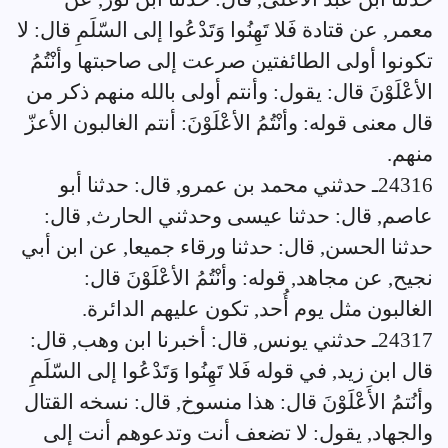
معمر, عن قتادة فَلا تَهِنُوا وَتَدْعُوا إلى السّلَمِ قال: لا
تكونوا أولى الطائفتين صرعت إلى صاحبتها وأنْتُمُ
الأعْلَوْنَ قال: يقول: وأنتم أولى بالله منهم ذكر من
قال معنى قوله: وأنْتُمُ الأعْلَوْنَ: أنتم الغالبون الأعزّ
منهم.
24316ـ حدثني محمد بن عمرو, قال: حدثنا أبو
عاصم, قال: حدثنا عيسى وحدثني الحارث, قال:
حدثنا الحسن, قال: حدثنا ورقاء جميعا, عن ابن أبي
نجيح, عن مجاهد, قوله: وأنْتُمُ الأعْلَوْنَ قال:
الغالبون مثل يوم أُحد, تكون عليهم الدائرة.
24317ـ حدثني يونس, قال: أخبرنا ابن وهب, قال:
قال ابن زيد, في قوله فَلا تَهِنُوا وَتَدْعُوا إلى السّلَمِ
وأنُتمُ الأَعْلَوْنَ قال: هذا منسوخ, قال: نسخه القتال
والجهاد, يقول: لا تضعف أنت وتدعوهم أنت إلى