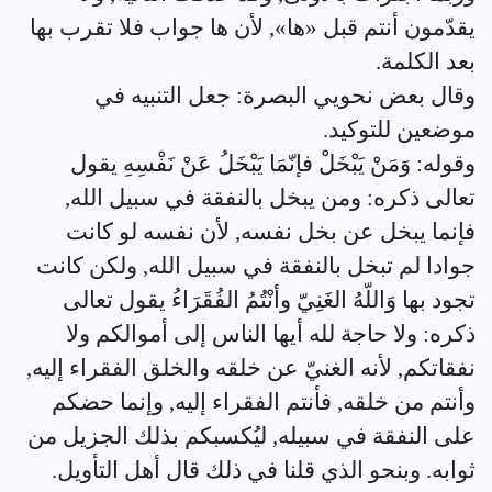
يقدّمون أنتم قبل «ها», لأن ها جواب فلا تقرب بها
بعد الكلمة.
وقال بعض نحويي البصرة: جعل التنبيه في
موضعين للتوكيد.
وقوله: وَمَنْ يَبْخَلْ فإنّمَا يَبْخَلُ عَنْ نَفْسِهِ يقول
تعالى ذكره: ومن يبخل بالنفقة في سبيل الله,
فإنما يبخل عن بخل نفسه, لأن نفسه لو كانت
جوادا لم تبخل بالنفقة في سبيل الله, ولكن كانت
تجود بها وَاللّهُ الغَنِيّ وأنْتُمُ الفُقَرَاءُ يقول تعالى
ذكره: ولا حاجة لله أيها الناس إلى أموالكم ولا
نفقاتكم, لأنه الغنيّ عن خلقه والخلق الفقراء إليه,
وأنتم من خلقه, فأنتم الفقراء إليه, وإنما حضكم
على النفقة في سبيله, ليُكسبكم بذلك الجزيل من
ثوابه. وبنحو الذي قلنا في ذلك قال أهل التأويل.