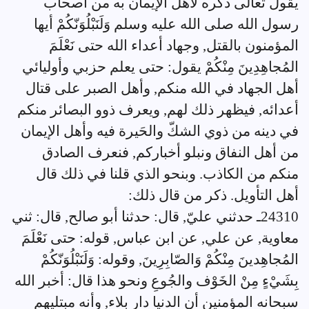
يقول تعالى ذكره لأهل الإيمان به من أصحاب
رسول الله صلى الله عليه وسلم وَلَنَبْلُوَنّكُمْ أيها
المؤمنون بالقتل, وجهاد أعداء الله حتى نَعْلَمَ
المُجاهِدِينَ مِنْكُمْ يقول: حتى يعلم حزبي وأوليائي
أهل الجهاد في الله منكم, وأهل الصبر على قتال
أعدائه, فيظهر ذلك لهم, ويعرف ذوو البصائر منكم
في دينه من ذوي الشكّ والحَيرة فيه وأهل الإيمان
من أهل النفاق ونبلو أخباركم, فنعرف الصادق
منكم من الكاذب. وبنحو الذي قلنا في ذلك قال
أهل التأويل. ذكر من قال ذلك:
24310ـ حدثني عليّ, قال: حدثنا أبو صالح, قال: ثني
معاوية, عن علي, عن ابن عباس, قوله: حتى نَعْلَمَ
المُجاهِدينَ مِنْكُمْ وَالصّابِرِينَ, وقوله: وَلَنَبْلُوَنّكُمْ
بِشَيْءٍ مِنْ الخَوْف والجُوعِ ونحو هذا قال: أخبر الله
سبحانه المؤمنين أن الدنيا دار بلاء, وأنه مبتليهم