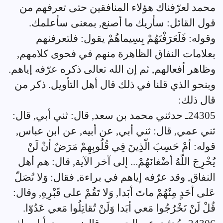
محمد لعرّفناك هؤلاء المنافقين حتى تعرفهم من
قول القائل: سأريك ما أصنع, بمعنى سأعلمك.
وقوله: فَلَعَرَفْتَهُمْ بِسِيماهُمْ يقول: فلتعرفنهم
بعلامات النفاق الظاهرة منهم في فحوى كلامهم,
وظاهر أفعالهم, ثم إن الله تعالى ذكره عرّفه إياهم.
وبنحو الذي قلنا في ذلك قال أهل التأويل. ذكر من
قال ذلك:
24305ـ حدثني محمد بن سعد, قال: ثني أبي, قال:
ثني عمي, قال: ثني أبي, عن أبيه, عن ابن عباس,
قوله: أمْ حَسِبَ الّذِينَ فِي قُلُوبِهِمْ مَرَضٌ أنْ لَنْ
يُخْرِجَ اللّهُ أضْغانَهُمْ... إلى آخر الآية, قال: هم أهل
النفاق, وقد عرّفه إياهم في براءة, فقال: وَلا تُصَلّ
عَلى أحَدٍ مِنْهُمْ ماتَ أبَدا, وَلا تَقُمْ على قَبْرِهِ, وقال:
قُلْ لَنْ تَخْرُجُوا مَعي أبَدا وَلَنْ تُقاتِلُوا مَعي عَدُوّا.