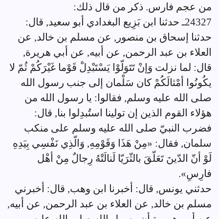
من عجم فارس. ذكر من قال ذلك:
24327ـ حدثنا ابن بَزِيع البغدادي أبو سعيد, قال:
حدثنا إسحاق بن منصور, عن مسلم بن خالد, عن
العلاء بن عبد الرحمن, عن أبيه, عن أبي هريرة,
قال: لما نزلت وَإنْ تَتَوَلّوْا يَسْتَبْدِلْ قَوْما غَيْرَكُمْ ثُمّ لا
يكُونُوا أمْثالَكُمْ كان سَلْمان إلى جنب رسول الله
صلى الله عليه وسلم, فقالوا: يا رسول الله من
هؤلاء القوم الذين إن تولينا استُبدِلوا بنا, قال:
فضرب النبيّ صلى الله عليه وسلم على منكب
سلمان, فقال: «مِنْ هَذَا وَقَوْمِهِ, وَالّذِي نَفْسِي بِيَدِهِ
لَوْ أنّ الدّينَ تَعَلّقَ بالثّرَيّا لَنالَتْهُ رِجالٌ مِنْ أهْل
فارِسِ».
حدثني يونس, قال: أخبرنا ابن وهب, قال: أخبرني
مسلم بن خالد, عن العلاء بن عبد الرحمن, عن أبيه,