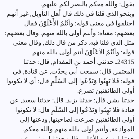
يقول: والله معكم بالنصر لكم عليهم.
وبنحو الذي قلنا في ذلك قال أهل التأويل, غير أنهم
اختلفوا في معنى قوله: وأنْتُمُ الأَعْلَوْنَ فقال
بعضهم: معناه: وأنتم أولى بالله منهم. وقال بعضهم:
مثل الذي قلنا فيه. ذكر من قال ذلك, وقال معنى
قوله: وأنْتُمُ الأعْلَوْنَ أنتم أولى بالله منهم.
24315ـ حدثني أحمد بن المقدام, قال: حدثنا
المعتمر, قال: سمعت أبي يحدّث, عن قتادة, في
قوله: فَلا تَهِنُوا وَتَدْعُوا إلى السّلْمِ قال: أي لا تكونوا
أولى الطائفتين تصرع.
حدثنا بشر, قال: حدثنا يزيد, قال: حدثنا سعيد, عن
قتادة فَلا تَهِنُوا وَتَدْعُوا إلى السّلَمِ قال: لا تكونوا
أولى الطائفتين صرعت لصاحبتها, ودعتها إلى
الموادعة, وأنتم أولى بالله منهم والله معكم.
حدثنا ابن عبد الأعلى, قال: حدثنا ابن ثور, عن