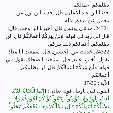
يظلمكم أعمالكم.
حدثنا ابن عبد الأعلى, قال: حدثنا ابن ثور, عن
معمر, عن قتادة, مثله.
24321ـ حدثني يونس, قال: أخبرنا ابن وهب, قال:
قال ابن زيد في قوله: وَلَنْ يَتِرَكُمْ أعمالَكُمْ قال: لن
يظلمكم, أعمالكم ذلك يتركم.
24322ـ حُدثت عن الحسين, قال: سمعت أبا معاذ
يقول: أخبرنا عبيد, قال: سمعت الضحاك يقول في
قوله: وَلَنْ يَتِرَكُمْ أعمالَكُمْ قال: لن يظلمكم
أعمالكم.
الآية : 36-37
القول فـي تأويـل قوله تعالى: {
إِنّمَا الْحَيَاةُ الدّنْيَا
لَعِبٌ وَلَهْوٌ وَإِن تُؤْمِنُواْ وَتَتّقُواْ يُؤْتِكُمْ أُجُورَكُمْ وَلاَ
يَسْأَلْكُمْ أَمْوَالَكُمْ * إِن يَسْأَلْكُمُوهَا فَيُحْفِكُمْ تَبْخَلُواْ