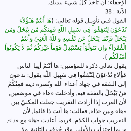
الإحفاء: أن تأخذ كلّ شيء بيديك.
الآية : 38
القول فـي تأويـل قوله تعالى: {
هَا أَنتُمْ هَـَؤُلاَءِ
تُدْعَوْنَ لِتُنفِقُواْ فِي سَبِيلِ اللّهِ فَمِنكُم مّن يَبْخَلُ وَمَن
يَبْخَلْ فَإِنّمَا يَبْخَلُ عَن نّفْسِهِ وَاللّهُ الْغَنِيّ وَأَنتُمُ
الْفُقَرَآءُ وَإِن تَتَوَلّوْاْ يَسْتَبْدِلْ قَوْماً غَيْرَكُمْ ثُمّ لاَ يَكُونُوَاْ
أَمْثَالَكُم
}.
يقول تعالى ذكره للمؤمنين: ها أنْتُمْ أيها الناس
هَؤُلاءِ تُدْعَوْنَ لِتُنْفِقُوا فِي سَبِيلِ اللّهِ يقول: تدعون
إلى النفقة في جهاد أعداء الله ونُصرة دينه فمِنْكُمْ
مَنْ يَبْخَلُ بالنفقة فيه, وأدخلت «ها» في موضعين,
لأن العرب إذا أرادت التقريب جعلت المكنيّ بين
«ها» وبين «ذا», فقالت: ها أنت ذا قائما, لأن
التقريب جواب الكلام, فربما أعادت «ها» مع «ذا»,
وربما اجتزأت بالأولى, وقد حُذفت الثانية, ولا