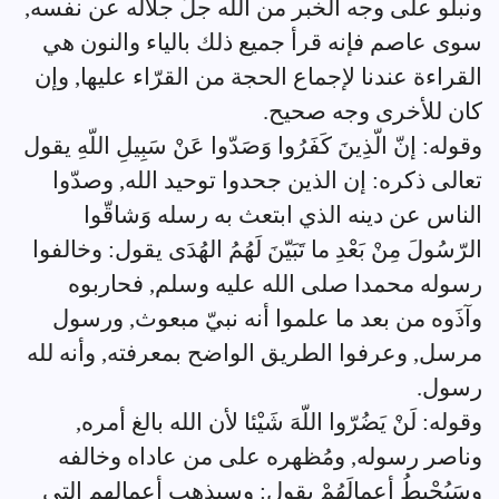
ونبلو على وجه الخبر من الله جلّ جلاله عن نفسه,
سوى عاصم فإنه قرأ جميع ذلك بالياء والنون هي
القراءة عندنا لإجماع الحجة من القرّاء عليها, وإن
كان للأخرى وجه صحيح.
وقوله: إنّ الّذِينَ كَفَرُوا وَصَدّوا عَنْ سَبِيلِ اللّهِ يقول
تعالى ذكره: إن الذين جحدوا توحيد الله, وصدّوا
الناس عن دينه الذي ابتعث به رسله وَشاقّوا
الرّسُولَ مِنْ بَعْدِ ما تَبَيّنَ لَهُمُ الهُدَى يقول: وخالفوا
رسوله محمدا صلى الله عليه وسلم, فحاربوه
وآذَوه من بعد ما علموا أنه نبيّ مبعوث, ورسول
مرسل, وعرفوا الطريق الواضح بمعرفته, وأنه لله
رسول.
وقوله: لَنْ يَضُرّوا اللّهَ شَيْئا لأن الله بالغ أمره,
وناصر رسوله, ومُظهره على من عاداه وخالفه
وسَيُحْبِطُ أعمالَهُمْ يقول: وسيذهب أعمالهم التي