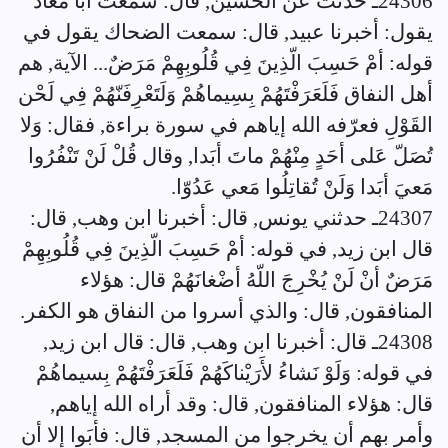
24306ـ حُدثت عن الحسين, قال: سمعت أبا معاذ
يقول: أخبرنا عبيد, قال: سمعت الضحاك يقول في
قوله: أمْ حَسِبَ الّذِينَ فِي قُلُوبِهِمْ مَرَضٌ... الآية, هم
أهل النفاق فَلَعَرَفْتَهُمْ بِسِيماهُمْ وَلَتَعْرِفَنّهُمْ فِي لَحْن
القَوْلِ فعرّفه الله إياهم في سورة براءة, فقال: وَلا
تُصَلّ عَلى أحَدٍ مِنْهُمْ ماتَ أبَدا, وقال قُلْ لَنْ تَنْفُرُوا
مَعيَ أبَدا وَلَنْ تُقاتِلُوا مَعي عَدُوّا.
24307ـ حدثني يونس, قال: أخبرنا ابن وهب, قال:
قال ابن زيد, في قوله: أمْ حَسِبَ الّذِينَ فِي قُلُوبِهِمْ
مَرَضٌ أنْ لَنْ يُخْرِجَ اللّهُ أضْغانَهُمْ قال: هؤلاء
المنافقون, قال: والذي أسروا من النفاق هو الكفر.
24308ـ قال: أخبرنا ابن وهب, قال: قال ابن زيد,
في قوله: وَلَوْ نَشاءُ لأَرَيْناكَهُمْ فَلَعَرَفْتَهُمْ بِسيماهُمْ
قال: هؤلاء المنافقون, قال: وقد أراه الله إياهم,
وأمر بهم أن يخرجوا من المسجد, قال: فأبَوا إلا أن