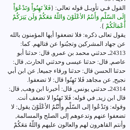
القول فـي تأويـل قوله تعالى: {
فَلاَ تَهِنُواْ وَتَدْعُوَاْ
إِلَى السّلْمِ وَأَنتُمُ الأعْلَوْنَ وَاللّهُ مَعَكُمْ وَلَن يَتِرَكُمْ
أَعْمَالَكُمْ
}.
يقول تعالى ذكره: فلا تضعفوا أيها المؤمنون بالله
عن جهاد المشركين وتجبُنوا عن قتالهم. كما:
24313ـ حدثني محمد بن عمرو, قال: حدثنا أبو
عاصم, قال: حدثنا عيسى وحدثني الحارث, قال:
حدثنا الحسن قال: حدثنا ورقاء جميعا, عن ابن أبي
نجيح, عن مجاهد فَلا تَهِنُوا قال: لا تضعفوا.
24314ـ حدثني يونس, قال: أخبرنا ابن وهب, قال:
قال ابن زيد, في قوله: فَلا تَهِنُوا لا تضعف أنت.
وقوله: وَتَدْعُوا إلى السّلْمِ وأنْتُمُ الأعْلَوْنَ يقول: لا
تضعفوا عنهم وتدعوهم إلى الصلح والمسالمة,
وأنتم القاهرون لهم والعالون عليهم وَاللّهُ مَعَكُمْ