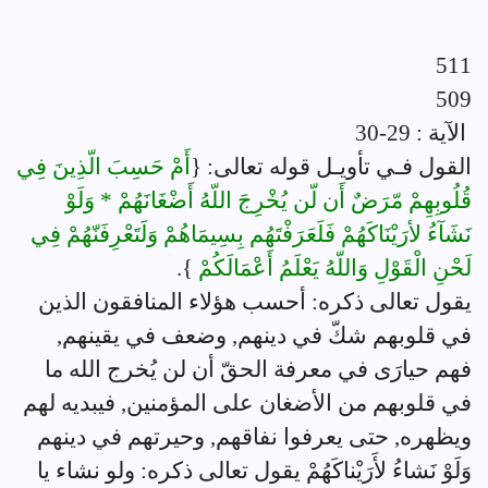
511
509
الآية : 29-30
القول فـي تأويـل قوله تعالى: {
أَمْ حَسِبَ الّذِينَ فِي
قُلُوبِهِمْ مّرَضٌ أَن لّن يُخْرِجَ اللّهُ أَضْغَانَهُمْ * وَلَوْ
نَشَآءُ لأرَيْنَاكَهُمْ فَلَعَرَفْتَهُم بِسِيمَاهُمْ وَلَتَعْرِفَنّهُمْ فِي
لَحْنِ الْقَوْلِ وَاللّهُ يَعْلَمُ أَعْمَالَكُمْ
}.
يقول تعالى ذكره: أحسب هؤلاء المنافقون الذين
في قلوبهم شكّ في دينهم, وضعف في يقينهم,
فهم حيارَى في معرفة الحقّ أن لن يُخرج الله ما
في قلوبهم من الأضغان على المؤمنين, فيبديه لهم
ويظهره, حتى يعرفوا نفاقهم, وحيرتهم في دينهم
وَلَوْ نَشاءُ لأَرَيْناكَهُمْ يقول تعالى ذكره: ولو نشاء يا