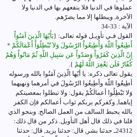
عملوها في الدنيا فلا ينفعهم بها في الدنيا ولا
الاَخرة, ويبطلها إلا مما يضرّهم.
الآية : 33-34
القول فـي تأويـل قوله تعالى: {
يَأَيّهَا الّذِينَ آمَنُوَاْ
أَطِيعُواْ اللّهَ وَأَطِيعُواْ الرّسُولَ وَلاَ تُبْطِلُوَاْ أَعْمَالَكُمْ *
إِنّ الّذِينَ كَفَرُواْ وَصَدّواْ عَن سَبِيلِ اللّهِ ثُمّ مَاتُواْ وَهُمْ
كُفّارٌ فَلَن يَغْفِرَ اللّهُ لَهُمْ
}.
يقول تعالى ذكره: يا أيّها الّذِينَ آمَنُوا بالله ورسوله
أطِيعُوا اللّهَ وأطِيعُوا الرّسُولَ في أمرهما ونهيهما
وَلا تَبْطِلُوا أعمالَكُمْ يقول: ولا تبطلوا بمعصيتكم
إياهما, وكفركم بربكم ثواب أعمالكم فإن الكفر
بالله يحبط السالف من العمل الصالح. وبنحو الذي
قلنا في ذلك قال أهل التأويل. ذكر من قال ذلك:
24312ـ حدثنا بشر, قال: حدثنا يزيد, قال: حدثنا