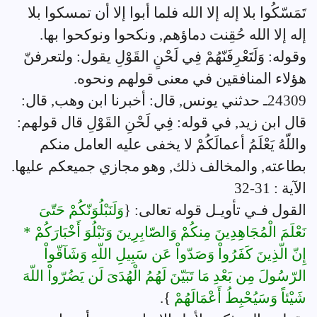
تَمَسّكُوا بلا إله إلا الله فلما أبوا إلا أن تمسكوا بلا
إله إلا الله حُقِنت دماؤهم, ونكحوا ونوكحوا بها.
وقوله: وَلَتَعْرِفَنّهُمْ فِي لَحْنٍ القَوْلِ يقول: ولتعرفنّ
هؤلاء المنافقين في معنى قولهم ونحوه.
24309ـ حدثني يونس, قال: أخبرنا ابن وهب, قال:
قال ابن زيد, في قوله: فِي لَحْنِ القَوْلِ قال قولهم:
واللّهُ يَعْلَمُ أعمالَكُمْ لا يخفى عليه العامل منكم
بطاعته, والمخالف ذلك, وهو مجازي جميعكم عليها.
الآية : 31-32
القول فـي تأويـل قوله تعالى: {
وَلَنَبْلُوَنّكُمْ حَتّىَ
نَعْلَمَ الْمُجَاهِدِينَ مِنكُمْ وَالصّابِرِينَ وَنَبْلُوَ أَخْبَارَكُمْ *
إِنّ الّذِينَ كَفَرُواْ وَصَدّواْ عَن سَبِيلِ اللّهِ وَشَآقّواْ
الرّسُولَ مِن بَعْدِ مَا تَبَيّنَ لَهُمُ الْهُدَىَ لَن يَضُرّواْ اللّهَ
شَيْئاً وَسَيُحْبِطُ أَعْمَالَهُمْ
}.