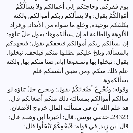
يوم فقركم, وحاجتكم إلى أعمالكم وَلا يَسألْكُمْ
أمْوَالَكُمْ يقول: ولا يسألكم ربكم أموالكم, ولكنه
يكلفكم توحيده, وخلع ما سواه من الأنداد, وإفراد
الألوهة والطاعة له إن يسألكموها: يقول جلّ ثناؤه:
إن يسألكم ربكم أموالكم فيحفكم يقول: فيجهدكم
بالمسألة, ويلحّ عليكم بطلبها منكم فيلحف, تبخلوا:
يقول: تبخلوا بها وتمنعوها إياه, ضنا منكم بها, ولكنه
علم ذلك منكم, ومن ضيق أنفسكم فلم
يسألكموها.
وقوله: ويُخْرِجْ أضْغانَكُمْ يقول: ويخرج جلّ ثناؤه لو
سألكم أموالكم بمسألته ذلك منكم أضغانكم قال:
قد علم الله أن في مسألته المال خروج الأضغان.
24323ـ حدثني يونس, قال: أخبرنا ابن وهب, قال:
قال ابن زيد, في قوله: فَيُحْفِكُمْ تَبْخَلُوا قال: