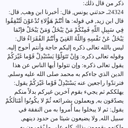
ذكر من قال ذلك:
24324ـ حدثني يونس, قال: أخبرنا ابن وهب, قال:
قال ابن زيد, في قوله: ها أنْتُمْ هَؤُلاءِ تُدْعَوْنَ لَتُنْفِقُوا
فِي سَبِيلِ اللّهِ فَمِنْكُمْ مَنْ يَبْخَلُ وَمَنْ يَبْخَلْ فإنّمَا
يَبْخَلُ عَنْ نَفْسِهِ وَاللّهُ الغَنِيّ وأنْتُمُ الفُقَرَاءُ قال:
ليس بالله تعالى ذكره إليكم حاجة وأنتم أحوج إليه.
وقوله تعالى ذكره: وَإنْ تَتَوَلّوْا يَسْتَبْدِلْ قَوْما غَيْرَكُمْ
يقول تعالى ذكره: وإن تتولوا أيها الناس عن هذا
الدين الذي جاءكم به محمد صلى الله عليه وسلم,
فترتدّوا راجعين عنه يَسْتَبْدِلْ قَوْما غَيْرَكُمْ يقول:
يهلككم ثم يجيء بقوم آخرين غيركم بدلاً منكم
يصدّقون به, ويعملون بشرائعه ثُمّ لا يكُونُوا أمْثالَكُمْ
يقول: ثم لا يبخلوا بما أُمروا به من النفقة في
سبيل الله, ولا يضيعون شيئا من حدود دينهم,
ولكنهم يقومون بذلك كله على ما يُؤمرون به.