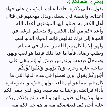
وَيُخْرِجْ أَضْغَانَكُمْ
}.
يقول تعالى ذكره: حاضا عباده المؤمنين على جهاد
أعدائه, والنفقة في سبيله, وبذل مهجتهم في قتال
أهل الكفر به: قاتلوا أيها المؤمنون أعداء الله
وأعداءكم من أهل الكفر, ولا تدعكم الرغبة في
الحياة إلى ترك قتالهم, فإنما الحياة الدنيا لعب
ولهو, إلا ما كان منها لله من عمل في سبيله,
وطلب رضاه. فأما ما عدا ذلك فإنما هو لعب ولهو,
يضمحلّ فيذهب ويندرس فيمرّ, أو إثم يبقى على
صاحبه عاره وخزيه وَإنْ تُؤْمِنوا وَتَتّقُوا يُؤْتِكُمْ
أجُورَكُمْ يقول: وإن تعملوا في هذه الدنيا التي ما
كان فيها مما هو لها, فلعب ولهو, فتؤمنوا به وتتقوه
بأداء فرائضه, واجتناب معاصيه, وهو الذي يبقى لكم
منها, ولا يبطل بطول اللهو واللعب, ثم يؤتكم ربكم
عليه أجوركم, فيعوّضكم منه ما هو خير لكم منه