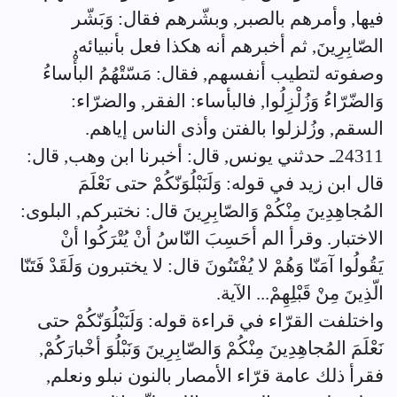
فيها, وأمرهم بالصبر, وبشّرهم فقال: وَبَشّر
الصّابِرِينَ, ثم أخبرهم أنه هكذا فعل بأنبيائه,
وصفوته لتطيب أنفسهم, فقال: مَسّتْهُمُ البأْساءُ
وَالضّرّاءُ وَزُلْزِلُوا, فالبأساء: الفقر, والضرّاء:
السقم, وزُلزلوا بالفتن وأذى الناس إياهم.
24311ـ حدثني يونس, قال: أخبرنا ابن وهب, قال:
قال ابن زيد في قوله: وَلَنَبْلُوَنّكُمْ حتى نَعْلَمَ
المُجاهِدِينَ مِنْكُمْ وَالصّابِرِينَ قال: نختبركم, البلوى:
الاختبار. وقرأ الم أحَسِبَ النّاسُ أنْ يُتْرَكُوا أنْ
يَقُولُوا آمَنّا وَهُمْ لا يُفْتَنُونَ قال: لا يختبرون وَلَقَدْ فَتَنّا
الّذِينَ مِنْ قَبْلِهِمْ... الآية.
واختلفت القرّاء في قراءة قوله: وَلَنَبْلُوَنّكُمْ حتى
نَعْلَمَ المُجاهِدِينَ مِنْكُمْ وَالصّابِرِينَ وَنَبْلُوَ أخْبارَكُمْ,
فقرأ ذلك عامة قرّاء الأمصار بالنون نبلو ونعلم,