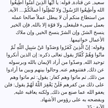
سعيد, عن قتادة, قوله: يا أيّها الّذِينَ آمَنُوا أطِيعُوا
الله وأطِيعُوا الرّسُولَ وَلا تُبْطِلُوا أعمالَكُمْ.... الآية,
من استطاع منكم أن لا يبطل عملاً صالحا عمله
بعمل سيىء فليفعل, ولا قوّة إلا بالله, فإن الخير
ينسخ الشرّ, وإن الشرّ ينسخ الخير, وإن ملاك
الأعمال خواتيمها.
وقوله: إنّ الّذِينَ كَفَرُوا وَصَدّوا عَنْ سَبِيلِ اللّهِ ثُمّ
ماتُوا وَهُمْ كُفّارٌ يقول تعالى ذكره: إن الذين أنكروا
توحيد الله, وصدّوا من أراد الإيمان بالله وبرسوله
عن ذلك, ففتنوهم عنه, وحالوا بينهم وبين ما أرادوا
من ذلك, ثم ماتوا وهم كفار: يقول: ثم ماتوا وهم
على ذلك من كفرهم فَلَنْ يَغْفِرَ اللّهُ لَهُمْ يقول: فلن
يعفو الله عما صنع من ذلك, ولكنه يعاقبه عليه,
ويفضحه به على رؤوس الأشهاد.
الآية : 35