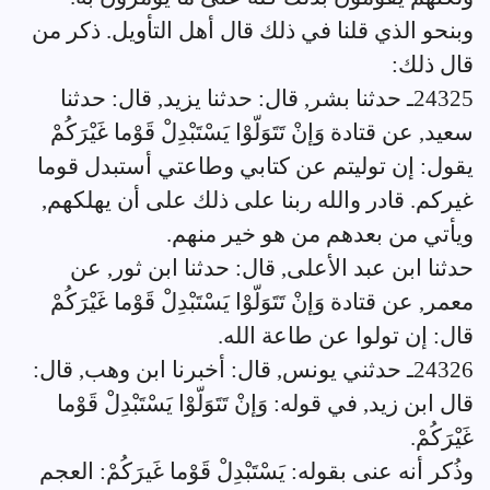
وبنحو الذي قلنا في ذلك قال أهل التأويل. ذكر من
قال ذلك:
24325ـ حدثنا بشر, قال: حدثنا يزيد, قال: حدثنا
سعيد, عن قتادة وَإنْ تَتَوَلّوْا يَسْتَبْدِلْ قَوْما غَيْرَكُمْ
يقول: إن توليتم عن كتابي وطاعتي أستبدل قوما
غيركم. قادر والله ربنا على ذلك على أن يهلكهم,
ويأتي من بعدهم من هو خير منهم.
حدثنا ابن عبد الأعلى, قال: حدثنا ابن ثور, عن
معمر, عن قتادة وَإنْ تَتَوَلّوْا يَسْتَبْدِلْ قَوْما غَيْرَكُمْ
قال: إن تولوا عن طاعة الله.
24326ـ حدثني يونس, قال: أخبرنا ابن وهب, قال:
قال ابن زيد, في قوله: وَإنْ تَتَوَلّوْا يَسْتَبْدِلْ قَوْما
غَيْرَكُمْ.
وذُكر أنه عنى بقوله: يَسْتَبْدِلْ قَوْما غَيرَكُمْ: العجم