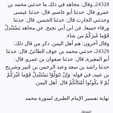
24328ـ وقال: مجاهد في ذلك ما حدثني محمد بن
عمرو, قال: حدثنا أبو عاصم, قال: حدثنا عيسى
وحدثني الحارث قال: حدثنا الحسن, قال: حدثنا
ورقاء جميعا, عن ابن أبي نجيح, عن مجاهد يَسْتَبْدِلْ
قَوْما غَيرَكُمْ من شاء.
وقال آخرون: هم أهل اليمن. ذكر من قال ذلك:
24329ـ حدثني محمد بن عوف الطائيّ, قال: حدثنا
أبو المغيرة, قال: حدثنا صفوان بن عمرو, قال:
حدثنا راشد بن سعد وعبد الرحمن بن جُبير وشريح
بن عبيد, في قوله: وَإنْ تَتَوَلّوْا يَسْتَبْدِلْ قَوْما غَيْرَكُمْ
ثُمّ لا يكُونُوا أمْثالَكُمْ قال: أهل اليمن.
نهاية تفسير الإمام الطبرى لسورة محمد
السابق