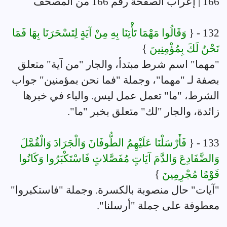
166 | إعراب الصفحة رقم 166 من المصحف
132 - {
وَقَالُوا مَهْمَا تَأْتِنَا بِهِ مِنْ آيَةٍ لِتَسْحَرَنَا بِهَا فَمَا
نَحْنُ لَكَ بِمُؤْمِنِينَ
}
"مهما" اسم شرط مبتدأ، والجار "من آية" متعلق
بصفة لـ "مهما"، وجملة "فما نحن بمؤمنين" جواب
الشرط، "ما" تعمل عمل ليس. والباء في خبرها
زائدة، والجار "لك" متعلق بخبر "ما".
133 - {
فَأَرْسَلْنَا عَلَيْهِمُ الطُّوفَانَ وَالْجَرَادَ وَالْقُمَّلَ
وَالضَّفَادِعَ وَالدَّمَ آيَاتٍ مُفَصَّلاتٍ فَاسْتَكْبَرُوا وَكَانُوا
قَوْمًا مُجْرِمِينَ
}
"آيات" حال منصوبة بالكسرة. وجملة "فاستكبروا"
معطوفة على جملة "أرسلنا".