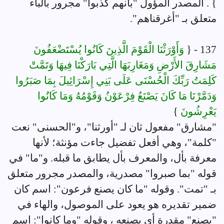
} . المصدر المؤول "بأنهم كذَّبوا" مجرور بالباء
متعلق بـ "أغرقناهم".
137 - {
وَأَوْرَثْنَا الْقَوْمَ الَّذِينَ كَانُوا يُسْتَضْعَفُونَ
مَشَارِقَ الأَرْضِ وَمَغَارِبَهَا الَّتِي بَارَكْنَا فِيهَا وَتَمَّتْ
كَلِمَتُ رَبِّكَ الْحُسْنَى عَلَى بَنِي إِسْرَائِيلَ بِمَا صَبَرُوا
وَدَمَّرْنَا مَا كَانَ يَصْنَعُ فِرْعَوْنُ وَقَوْمُهُ وَمَا كَانُوا
يَعْرِشُونَ
}
"مشارق" مفعول ثان لـ "أورثنا"، و"الحسنى" نعت
"كلمة"، وهي أفعل تفضيل جاءت مؤنثة؛ لأنها
معرفة بأل، والمعرف بأل يطابق ما قبله. و"ما" في
قوله "بما صبروا" مصدرية، والمصدر مجرور متعلق
بـ "تمت". وقوله "ما كان يصنع فرعون": اسم كان
ضمير تقديره هو يعود على الموصول، والهاء في
"يصنع" مقدرة أي يصنعه ، وقوله "وما كانوا": اسم