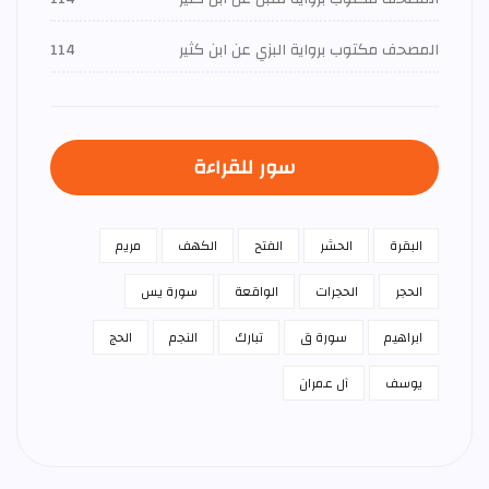
المصحف مكتوب برواية البزي عن ابن كثير
114
سور للقراءة
البقرة
الحشر
الفتح
الكهف
مريم
الحجر
الحجرات
الواقعة
سورة يس
ابراهيم
سورة ق
تبارك
النجم
الحج
يوسف
آل عمران