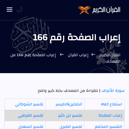
🌙
إعراب الصفحة رقم 166
القرآن الكريم
إعراب القرآن
إعراب الصفحة رقم 166 من
المصحف
سورة الأعراف
| للقراءة من المصحف بخط كبير واضح
استماع mp3
الجلالين&الميسر
تفسير الشوكاني
إعراب الصفحة
تفسير ابن كثير
تفسير القرطبي
التفسير المختصر
تفسير الطبري
تفسير السعدي