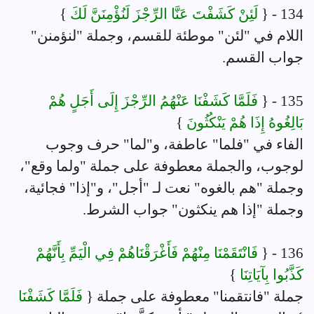
134 - {
لَئِنْ كَشَفْتَ عَنَّا الرِّجْزَ لَنُؤْمِنَنَّ لَكَ
}
اللام في "لئن" موطئة للقسم، وجملة "لنؤمنن"
جواب القسم.
135 - {
فَلَمَّا كَشَفْنَا عَنْهُمُ الرِّجْزَ إِلَى أَجَلٍ هُمْ
بَالِغُوهُ إِذَا هُمْ يَنْكُثُونَ
}
الفاء في "فلما" عاطفة، و"لما" حرف وجوب
لوجوب، والجملة معطوفة على جملة "ولما وقع"،
وجملة "هم بالغوه" نعت لـ "أجل"، و"إذا" فجائية،
وجملة "إذا هم ينكثون" جواب الشرط.
136 - {
فَانْتَقَمْنَا مِنْهُمْ فَأَغْرَقْنَاهُمْ فِي الْيَمِّ بِأَنَّهُمْ
كَذَّبُوا بِآيَاتِنَا
}
جملة "فانتقمنا" معطوفة على جملة {
فَلَمَّا كَشَفْنَا