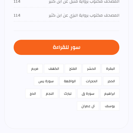
المصحف مكتوب برواية قنبل عن ابن كثير
114
المصحف مكتوب برواية البزي عن ابن كثير
114
سور للقراءة
البقرة
الحشر
الفتح
الكهف
مريم
الحجر
الحجرات
الواقعة
سورة يس
ابراهيم
سورة ق
تبارك
النجم
الحج
يوسف
آل عمران