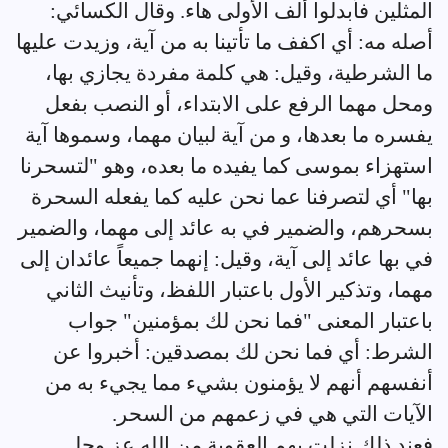
المثلين فأبدلوا ألف الأولى هاء. وقال الكسائي:
أصله مه: أي اكفف ما تأتينا به من آية، وزيدت عليها
ما الشرطية، وقيل: هي كلمة مفردة يجازي بها،
ومحل مهما الرفع على الابتداء، أو النصب بفعل
يفسره ما بعدها، و من آية لبيان مهما، وسموها آية
استهزاء بموسى كما يفيده ما بعده، وهو "لتسحرنا
بها" أي لتصرفنا عما نحن عليه كما يفعله السحرة
بسحرهم، والضمير في به عائد إلى مهما، والضمير
في بها عائد إلى آية، وقيل: إنهما جميعاً عائدان إلى
مهما، وتذكير الأول باعتبار اللفظ، وتأنيث الثاني
باعتبار المعنى "فما نحن لك بمؤمنين" جواب
الشرط: أي فما نحن لك بمصدقين: أخبروا عن
أنفسهم أنهم لا يؤمنون بشيء مما يجيء به من
الآيات التي هي في زعمهم من السحر.
فعند ذلك نزلت بهم العقوبة من الله عز وجل