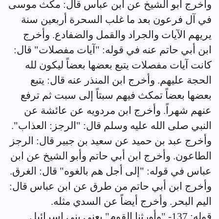
وأخرج أبو الشيخ عن ابن عباس قال: مكث موسى
في آل فرعون بعد ما غلب السحرة أربعين سنة
يريهم الآيات والجراد والقمل والضفادع. وأخرج
ابن أبي حاتم عنه في قوله: "آيات مفصلات" قال:
كانت آيات مفصلات يتبع بعضها بعضاً ليكون لله
الحجة عليهم. وأخرج ابن المنذر عنه قال: يتبع
بعضها بعضاً تمكث فيهم سبتاً إلى سبت ثم ترفع
عنهم شهراً. وأخرج ابن مردويه عن عائشة عن
النبي صلى الله عليه وسلم قال: "الرجز: العذاب".
وأخرج عبد بن حميد عن سعيد بن جبير قال: الرجز
الطاعون. وأخرج ابن أبي حاتم وأبو الشيخ عن ابن
عباس في قوله: "إلى أجل هم بالغوه" قال: الغرق.
وأخرج ابن أبي حاتم من طرق عن ابن عباس قال:
اليم البحر. وأخرج أيضاً عن السدي مثله.
قوله: 137- "وأورثنا القوم" يعني بني إسرائيل