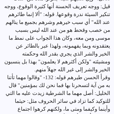
قيل: ووجه تعريف الحسنة أنها كثيرة الوقوع، ووجه
تنكير السيئة ندرة وقوعها. قوله: "ألا إنما طائرهم
عند الله" أي سبب خيرهم وشرهم بجميع ما ينالهم
من خصب وقحط هو من عند الله ليس بسبب
موسى ومن معه، وكان هذا الجواب على نمط ما
يعتقدونه وبما يفهمونه، ولهذا عبر بالطائر عن
الخير والشر الذي يجري بقدر الله وحكمته
ومشيئته "ولكن أكثرهم لا يعلمون" بهذا بل ينسبون
الخير والشر إلى غير الله جهلاً منهم.
وقرأ الحسن طيرهم قوله: 132- "وقالوا مهما تأتنا
به من آية لتسحرنا بها فما نحن لك بمؤمنين" قال
الخليل: أصل مهما ما الشرطية زيدت عليه ما التي
للتوكيد كما تزاد في سائر الحروف مثل: حيثما
وأينما وكيفما ومتى ما، ولكنهم كرهوا اجتماع