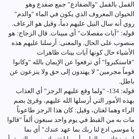
القمل بالقمل "والضفادع" جمع ضفدع وهو
الحيوان المعروف الذي يكون في الماء "والدم"
روي أنه سال النيل عليهم دماً، وقيل هو الرعاف.
قوله: "آيات مفصلات" أي مبينات. قال الزجاج: هو
منصوب على الحال. والمعنى: أرسلنا عليهم هذه
الأشياء حال كونها آيات بينات ظاهرات
"فاستكبروا" أي ترفعوا عن الإيمان بالله "وكانوا
قوماً مجرمين" لا يهتدون إلى حق ولا ينزعون عن
باطل.
قوله: 134- "ولما وقع عليهم الرجز" أي العذاب
بهذه الأمور التي أرسلها الله عليهم، وقرئ بضم
الراء وهما لغتان، وقيل: كان هذا الرجز طاعوناً
مات به من القبط في يوم واحد سبعون ألفاً "قالوا
يا موسى ادع لنا ربك بما عهد عندك" أي بما