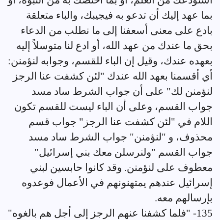
استودعك من العلم، أو بما اختصك به من النبوة، أو
بما عهد إليك أن تدعو به فيجيبك، والباء متعلقة
بادع على معنى أسعفنا إلى ما نطلب من الدعاء
بحق ما عندك من عهد الله، أو ادع لنا متوسلاً إليه
بعهده عندك، وقيل إن الباء للقسم، وجوابه لنؤمنن:
أي أقسمنا بعهد الله عندك "لئن كشفت عنا الرجز
لنؤمنن لك" على أن جواب الشرط ساد مسد
جواب القسم، وعلى أن الباء ليست للقسم تكون
اللام في "لئن كشفت عنا الرجز" جواب قسم
محذوف، و "لنؤمنن" جواب الشرط ساد مسد
جواب القسم "ولنرسلن معك بني إسرائيل"
معطوف على لنؤمنن. وقد كانوا حابسين لبني
إسرائيل عندهم يمتهنونهم في الأعمال فوعدوه
بإرسالهم معه.
135- "فلما كشفنا عنهم الرجز إلى أجل هم بالغوه"