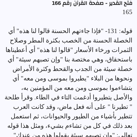
فتح القدير - صفحة القرآن رقم 166
165
قوله: 131- "فإذا جاءتهم الحسنة قالوا لنا هذه" أي
الخصلة الحسنة من الخصب بكثرة المطر وصلاح
الثمرات ورخاء الأسعار "قالوا لنا هذه" أي أعطيناها
باستحقاق، وهي مختصة بنا "وإن تصبهم سيئة" أي
خصلة سيئة من الجدب والقحط وكثرة الأمراض
ونحوها من البلاء "يطيروا بموسى ومن معه" أي
يتشاءموا بموسى ومن معه من المؤمنين به،
والأصل يتطيروا أدغمت التاء في الطاء. وقرأ طلحة
" تطيرنا " على أنه فعل ماض، وقد كانت العرب
تتطير بأشياء من الطيور والحيوانات، ثم استعمل
بعد ذلك في كل من تشاءم بشيء، ومثل هذا قوله
تعالى: "وإن تصبهم سيئة يقولوا هذه من عندك"