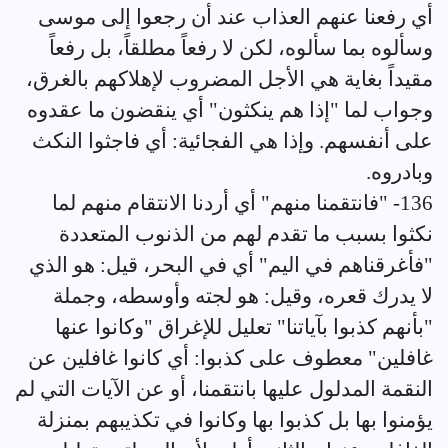
أي رفعنا عنهم العذاب عند أن رجعوا إلى موسى
وسألوه بما سألوه، لكن لا رفعاً مطلقاً، بل رفعاً
مقيداً بغاية هي الأجل المضروب لإهلاكهم بالغرق،
وجواب لما "إذا هم ينكثون" أي ينقضون ما عقدوه
على أنفسهم. وإذا هي الفجائية: أي فاجثوا النكث
وبادروه.
136- "فانتقمنا منهم" أي أردنا الانتقام منهم لما
نكثوا بسبب ما تقدم لهم من الذنوب المتعددة
"فأغرقناهم في اليم" أي في البحر، قيل: هو الذي
لا يدرك قعره، وقيل: هو لجته وأوسطه، وجملة
"بأنهم كذبوا بآياتنا" تعليل للإغراق "وكانوا عنها
غافلين" معطوف على كذبوا: أي كانوا غافلين عن
النقمة المدلول عليها بانتقمنا، أو عن الآيات التي لم
يؤمنوا بها بل كذبوا بها وكانوا في تكذيبهم بمنزلة