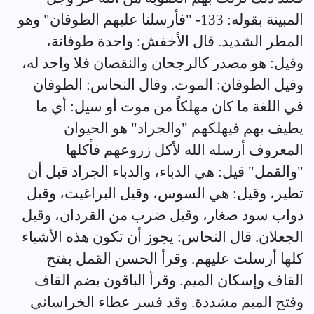
المبينة بقوله: 133- "فأرسلنا عليهم الطوفان" وهو
المطر الشديد. قال الأخفش: واحدة طوفانة،
وقيل: هو مصدر كالرجحان والنقصان فلا واحد له،
وقيل الطوفان: الموت. وقال النحاس: الطوفان
في اللغة ما كان مهلكاً من موت أو سيل: أي ما
يطيف بهم فيهلكهم "والجراد" هو الحيوان
المعروف أرسله الله لأكل زروعهم فأكلها
"والقمل" قيل: هي الدباء، والدباء الجراد قبل أن
تطير، وقيل: هي السوس، وقيل البراغيث، وقيل
دواب سود صغار، وقيل ضرب من القردان، وقيل
الجعلان. قال النحاس: يجوز أن تكون هذه الأشياء
كلها أرسلت عليهم. وقرأ الحسن القمل بفتح
القاف وإسكان الميم. وقرأ الباقون بضم القاف
وفتح الميم مشددة. وقد فسر عطاء الخراساني