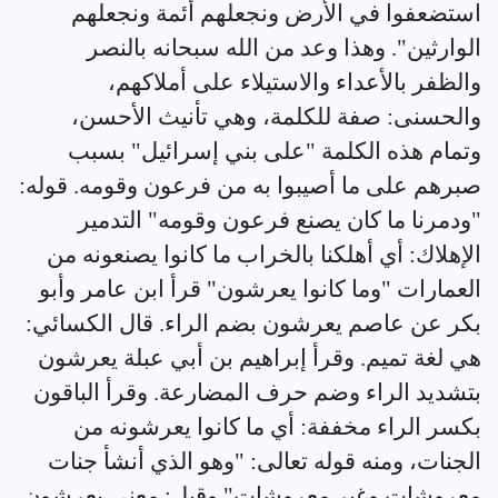
استضعفوا في الأرض ونجعلهم أئمة ونجعلهم
الوارثين". وهذا وعد من الله سبحانه بالنصر
والظفر بالأعداء والاستيلاء على أملاكهم،
والحسنى: صفة للكلمة، وهي تأنيث الأحسن،
وتمام هذه الكلمة "على بني إسرائيل" بسبب
صبرهم على ما أصيبوا به من فرعون وقومه. قوله:
"ودمرنا ما كان يصنع فرعون وقومه" التدمير
الإهلاك: أي أهلكنا بالخراب ما كانوا يصنعونه من
العمارات "وما كانوا يعرشون" قرأ ابن عامر وأبو
بكر عن عاصم يعرشون بضم الراء. قال الكسائي:
هي لغة تميم. وقرأ إبراهيم بن أبي عبلة يعرشون
بتشديد الراء وضم حرف المضارعة. وقرأ الباقون
بكسر الراء مخففة: أي ما كانوا يعرشونه من
الجنات، ومنه قوله تعالى: "وهو الذي أنشأ جنات
معروشات وغير معروشات" وقيل: معنى يعرشون