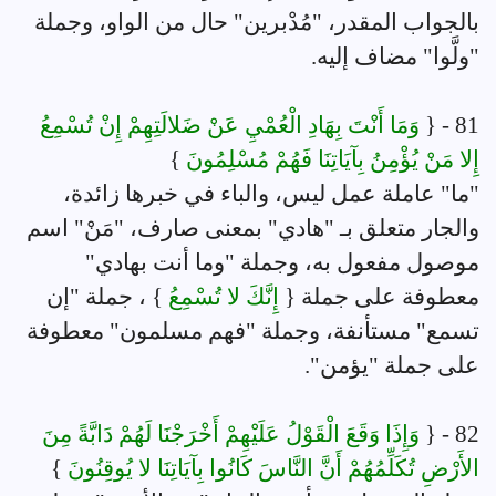
بالجواب المقدر، "مُدْبرين" حال من الواو، وجملة
"ولَّوا" مضاف إليه.
81 - {
وَمَا أَنْتَ بِهَادِ الْعُمْيِ عَنْ ضَلالَتِهِمْ إِنْ تُسْمِعُ
إِلا مَنْ يُؤْمِنُ بِآيَاتِنَا فَهُمْ مُسْلِمُونَ
}
"ما" عاملة عمل ليس، والباء في خبرها زائدة،
والجار متعلق بـ "هادي" بمعنى صارف، "مَنْ" اسم
موصول مفعول به، وجملة "وما أنت بهادي"
معطوفة على جملة {
إِنَّكَ لا تُسْمِعُ
} ، جملة "إن
تسمع" مستأنفة، وجملة "فهم مسلمون" معطوفة
على جملة "يؤمن".
82 - {
وَإِذَا وَقَعَ الْقَوْلُ عَلَيْهِمْ أَخْرَجْنَا لَهُمْ دَابَّةً مِنَ
الأَرْضِ تُكَلِّمُهُمْ أَنَّ النَّاسَ كَانُوا بِآيَاتِنَا لا يُوقِنُونَ
}