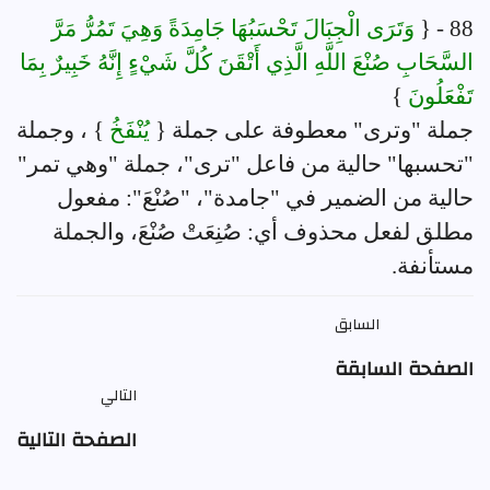
88 - {
وَتَرَى الْجِبَالَ تَحْسَبُهَا جَامِدَةً وَهِيَ تَمُرُّ مَرَّ
السَّحَابِ صُنْعَ اللَّهِ الَّذِي أَتْقَنَ كُلَّ شَيْءٍ إِنَّهُ خَبِيرٌ بِمَا
تَفْعَلُونَ
}
جملة "وترى" معطوفة على جملة {
يُنْفَخُ
} ، وجملة
"تحسبها" حالية من فاعل "ترى"، جملة "وهي تمر"
حالية من الضمير في "جامدة"، "صُنْعَ": مفعول
مطلق لفعل محذوف أي: صُنِعَتْ صُنْعَ، والجملة
مستأنفة.
السابق
الصفحة السابقة
التالي
الصفحة التالية