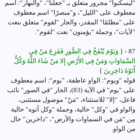
"ليسكنوا" مجرور متعلق بـ "جعلنا"، "والنهار": اسم
معطوف على "الليل"، و"مبصرًا" اسم معطوف
على "مظلمًا" المقدر، والجار "لقوم" متعلق بنعت
"لآيات"، وجملة "يؤمنون" نعت "لقوم".
87 - {
وَيَوْمَ يُنْفَخُ فِي الصُّورِ فَفَزِعَ مَنْ فِي
السَّمَاوَاتِ وَمَنْ فِي الأَرْضِ إِلا مَنْ شَاءَ اللَّهُ وَكُلٌّ
أَتَوْهُ دَاخِرِينَ
}
قوله "ويوم": الواو عاطفة، "يوم": اسم معطوف
على "يوم" في الآية (83)، الجار "في الصور" نائب
فاعل، "إلا" للاستثناء، "مَنْ" موصول مستثنى،
والواو في "وكل" حالية، وجملة "وكل أتوه" حالية
مِن "مَن في السماوات والأرض"، "داخرين" حال
من الواو.