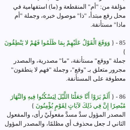
مؤلفة من: "أم" المنقطعة و (ما) استفهامية في
محل رفع مبتدأ، "ذا" موصول خبره، وجملة "أم
ماذا" مستأنفة.
85 - {
وَوَقَعَ الْقَوْلُ عَلَيْهِمْ بِمَا ظَلَمُوا فَهُمْ لا يَنْطِقُونَ
}
جملة "ووقع" مستأنفة، "ما" مصدرية، والمصدر
مجرور متعلق بـ "وقع"، وجملة "فهم لا ينطقون"
معطوفة على المستأنفة.
86 - {
أَلَمْ يَرَوْا أَنَّا جَعَلْنَا اللَّيْلَ لِيَسْكُنُوا فِيهِ وَالنَّهَارَ
مُبْصِرًا إِنَّ فِي ذَلِكَ لآيَاتٍ لِقَوْمٍ يُؤْمِنُونَ
}
المصدر المؤول سدَّ مسدَّ مفعولَيْ رأى، والمفعول
الثاني لـ جعل محذوف أي مظلمًا، والمصدر المؤول