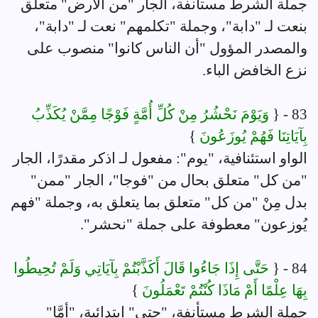
جملة الشرط مستأنفة، الجار "من الأرض" متعلق
بنعت لـ "دابة"، وجملة "تكلمهم" نعت لـ "دابة"،
والمصدر المؤول "أن الناس كانوا" منصوب على
نزع الخافض الباء.
83 - {
وَيَوْمَ نَحْشُرُ مِنْ كُلِّ أُمَّةٍ فَوْجًا مِمَّنْ يُكَذِّبُ
بِآيَاتِنَا فَهُمْ يُوزَعُونَ
}
الواو استئنافية، "يوم": مفعول لـ اذكر مقدرًا، الجار
"من كل" متعلق بحال من "فوجا"، الجار "ممن"
بدل مِنْ "من كل" متعلق بما يتعلق به، وجملة "فهم
يُوزعون" معطوفة على جملة "نحشر".
84 - {
حَتَّى إِذَا جَاءُوا قَالَ أَكَذَّبْتُمْ بِآيَاتِي وَلَمْ تُحِيطُوا
بِهَا عِلْمًا أَمْ مَاذَا كُنْتُمْ تَعْمَلُونَ
}
جملة الشرط مستأنفة، "حتى" ابتدائية، "أمَّا"