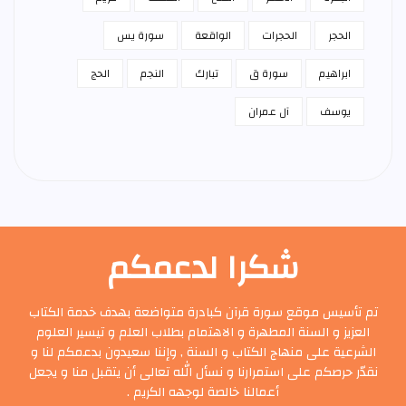
الحجر
الحجرات
الواقعة
سورة يس
ابراهيم
سورة ق
تبارك
النجم
الحج
يوسف
آل عمران
شكرا لدعمكم
تم تأسيس موقع سورة قرآن كبادرة متواضعة بهدف خدمة الكتاب
العزيز و السنة المطهرة و الاهتمام بطلاب العلم و تيسير العلوم
الشرعية على منهاج الكتاب و السنة , وإننا سعيدون بدعمكم لنا و
نقدّر حرصكم على استمرارنا و نسأل الله تعالى أن يتقبل منا و يجعل
أعمالنا خالصة لوجهه الكريم .