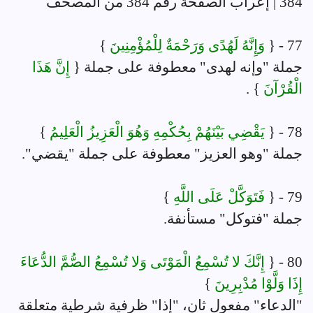
384 | إعراب الصفحة رقم 384 من المصحف
77 - {
وَإِنَّهُ لَهُدًى وَرَحْمَةٌ لِلْمُؤْمِنِينَ
}
جملة "وإنه لهدى" معطوفة على جملة {
إِنَّ هَذَا
الْقُرْآنَ
} .
78 - {
يَقْضِي بَيْنَهُمْ بِحُكْمِهِ وَهُوَ الْعَزِيزُ الْعَلِيمُ
}
جملة "وهو العزيز" معطوفة على جملة "يقضي".
79 - {
فَتَوَكَّلْ عَلَى اللَّهِ
}
جملة "فتوكل" مستأنفة.
80 - {
إِنَّكَ لا تُسْمِعُ الْمَوْتَى وَلا تُسْمِعُ الصُّمَّ الدُّعَاءَ
إِذَا وَلَّوْا مُدْبِرِينَ
}
"الدعاء" مفعول ثان، "إذا" ظرفية شرطية متعلقة