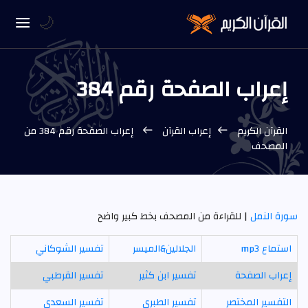
🌙
إعراب الصفحة رقم 384
القرآن الكريم
إعراب القرآن
إعراب الصفحة رقم 384 من
المصحف
سورة النمل
| للقراءة من المصحف بخط كبير واضح
استماع mp3
الجلالين&الميسر
تفسير الشوكاني
إعراب الصفحة
تفسير ابن كثير
تفسير القرطبي
التفسير المختصر
تفسير الطبري
تفسير السعدي