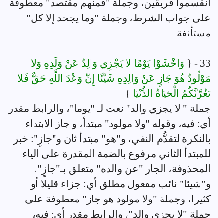
انقسموا فريقين، وجملة "فمنهم مقتصد" معطوفة
على جواب الشرط، وجملة "وما يجحد إلا كل"
مستأنفة.
33 - {
وَاخْشَوْا يَوْمًا لا يَجْزِي وَالِدٌ عَنْ وَلَدِهِ وَلا
مَوْلُودٌ هُوَ جَازٍ عَنْ وَالِدِهِ شَيْئًا إِنَّ وَعْدَ اللَّهِ حَقٌّ فَلا
تَغُرَّنَّكُمُ الْحَيَاةُ الدُّنْيَا
}
جملة " لا يجزي والد" نعت لـ "يوما"، والرابط مقدر
أي: فيه، وقوله "ولا مولود" مبتدأ، و جاز الابتداء
بالنكرة لتقدُّم النفي، و"هو" مبتدأ ثان و"جازٍ": خبر
للمبتدأ الثاني مرفوع بالضمة المقدرة على الياء
المحذوفة، الجار "عن والده" متعلق بـ"جازٍ"،
و"شيئا" نائب مفعول مطلق أي: جزاء قليلا أو
كثيرا، وجملة "ولا مولود هو جاز" معطوفة على
جملة "لا يجزي والد"، والرابط مقدر أي: فيه،