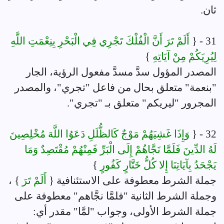
ثان.
31 - {
أَلَمْ تَرَ أَنَّ الْفُلْكَ تَجْرِي فِي الْبَحْرِ بِنِعْمَتِ اللَّهِ
لِيُرِيَكُمْ مِنْ آيَاتِهِ
}
المصدر المؤول سدَّ مسدَّ مفعول الرؤية، الجار
"بنعمة" متعلق بحال من فاعل "تجري"، والمصدر
المجرور "ليريكم" متعلق بـ "تجري".
32 - {
وَإِذَا غَشِيَهُمْ مَوْجٌ كَالظُّلَلِ دَعَوُا اللَّهَ مُخْلِصِينَ
لَهُ الدِّينَ فَلَمَّا نَجَّاهُمْ إِلَى الْبَرِّ فَمِنْهُمْ مُقْتَصِدٌ وَمَا
يَجْحَدُ بِآيَاتِنَا إِلا كُلُّ خَتَّارٍ كَفُورٍ
}
جملة الشرط معطوفة على الاستئنافية {
أَلَمْ تَرَ
} ،
وجملة الشرط الثانية "فلمَّا نجَّاهم" معطوفة على
جملة الشرط الأولى، وجواب "لمَّا" مقدر أي: