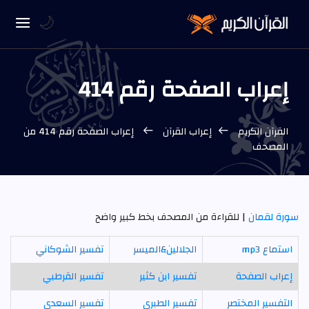
🌙
إعراب الصفحة رقم 414
القرآن الكريم
إعراب القرآن
إعراب الصفحة رقم 414 من
المصحف
سورة لقمان
| للقراءة من المصحف بخط كبير واضح
استماع mp3
الجلالين&الميسر
تفسير الشوكاني
إعراب الصفحة
تفسير ابن كثير
تفسير القرطبي
التفسير المختصر
تفسير الطبري
تفسير السعدي