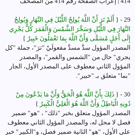
414 | إعراب الصفحة رقم 414 من المصحف
29 - {
أَلَمْ تَرَ أَنَّ اللَّهَ يُولِجُ اللَّيْلَ فِي النَّهَارِ وَيُولِجُ
النَّهَارَ فِي اللَّيْلِ وَسَخَّرَ الشَّمْسَ وَالْقَمَرَ كُلٌّ يَجْرِي
إِلَى أَجَلٍ مُسَمًّى وَأَنَّ اللَّهَ بِمَا تَعْمَلُونَ خَبِيرٌ
}
المصدر المؤول سدَّ مسدَّ مفعولَيْ "ترَ"، جملة "كل
يجري" حال من "الشمس والقمر"، والمصدر
المؤول الثاني معطوف على المصدر الأول، الجار
"بما" متعلق بـ "خبير".
30 - {
ذَلِكَ بِأَنَّ اللَّهَ هُوَ الْحَقُّ وَأَنَّ مَا يَدْعُونَ مِنْ
دُونِهِ الْبَاطِلُ وَأَنَّ اللَّهَ هُوَ الْعَلِيُّ الْكَبِيرُ
}
المصدر المؤول متعلق بخبر "ذلك" ، "هو" ضمير
فصل لا محل له، والمصدر المؤول الثاني معطوف
على الأول، "هو" الثانية ضمير فصل، و"الكبير" خبر