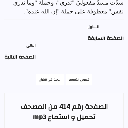
سدَّت مسدَّ مفعولَيْ "تدري"، وجملة "وما تدري
نفس" معطوفة على جملة "إن الله عنده".
السابق
الصفحة السابقة
التالي
الصفحة التالية
فهرس التفسير
البحث في القرآن
الصفحة رقم 414 من المصحف
تحميل و استماع mp3