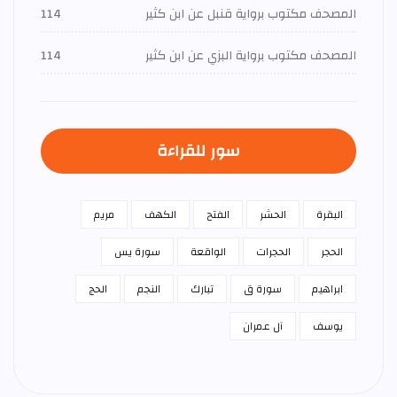
المصحف مكتوب برواية قنبل عن ابن كثير
114
المصحف مكتوب برواية البزي عن ابن كثير
114
سور للقراءة
البقرة
الحشر
الفتح
الكهف
مريم
الحجر
الحجرات
الواقعة
سورة يس
ابراهيم
سورة ق
تبارك
النجم
الحج
يوسف
آل عمران