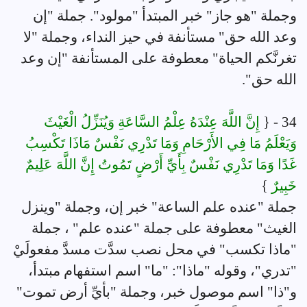
وجملة "هو جاز" خبر المبتدأ "مولود". جملة "إن
وعد الله حق" مستأنفة في حيز النداء، وجملة "لا
تغرنَّكم الحياة" معطوفة على المستأنفة "إن وعد
الله حق".
34 - {
إِنَّ اللَّهَ عِنْدَهُ عِلْمُ السَّاعَةِ وَيُنَزِّلُ الْغَيْثَ
وَيَعْلَمُ مَا فِي الأَرْحَامِ وَمَا تَدْرِي نَفْسٌ مَاذَا تَكْسِبُ
غَدًا وَمَا تَدْرِي نَفْسٌ بِأَيِّ أَرْضٍ تَمُوتُ إِنَّ اللَّهَ عَلِيمٌ
خَبِيرٌ
}
جملة "عنده علم الساعة" خبر إن، وجملة "وينزل
الغيث" معطوفة على جملة "عنده علم" ، جملة
"ماذا تكسب" في محل نصب سدَّت مسدَّ مفعولَيْ
"تدري"، وقوله "ماذا": "ما" اسم استفهام مبتدأ،
و"ذا" اسم موصول خبر، وجملة "بأيِّ أرض تموت"