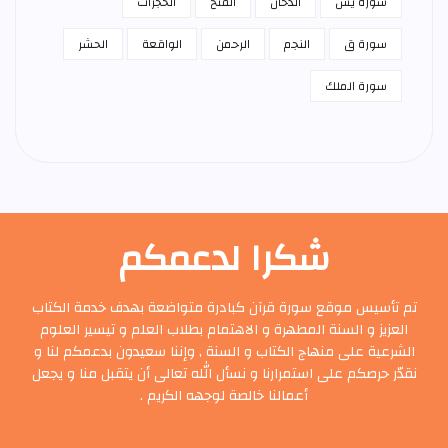
سورة يس
الدخان
الفتح
الحجرات
سورة ق
النجم
الرحمن
الواقعة
الحشر
سورة الملك
شكرا لدعمكم
تم تأسيس موقع سورة قرآن كبادرة متواضعة بهدف خدمة الكتاب
العزيز و السنة المطهرة و الاهتمام بطلاب العلم و تيسير العلوم
الشرعية على منهاج الكتاب و السنة , وإننا سعيدون بدعمكم لنا و
نقدّر حرصكم على استمرارنا و نسأل الله تعالى أن يتقبل منا و يجعل
أعمالنا خالصة لوجهه الكريم .