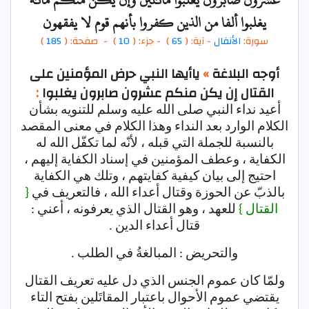
يغلبوا ألفا من الذين كفروا بأنهم قوم لا يفقهون
سورة:
الأنفال
- آية: (
65
)
- جزء: (
10
) - صفحة: (
185
)
أوجه البلاغة
»
ياأيها النبي حرض المؤمنين على
القتال إن يكن منكم عشرون صابرون يغلبوا
:
أعيد نداء النبي صلى الله عليه وسلم للتنويه بشأن
الكلام الوارد بعد النداء وهذا الكلام في معنى المقصد
بالنسبة للجملة التي قبله ، لأنّه لما تكفّل الله له
الكفاية ، وعطف المؤمنين في إسناد الكفاية إليهم ،
احتيج إلى بيان كيفية كفايتهم ، وتلك هي الكفاية
بالذبّ عن الحوزة وقتال أعداء الله ، فالتعريف في
{
القتال }
للعهد ، وهو القتال الذي يعرفونه ، أعني :
قتال أعداء الدين .
والتحريض : المبالغةُ في الطلب .
ولمّا كان عموم الجنس الذي دل عليه تعريف القتال
يقتضي عموم الأحوال باعتبار المقاتَلين بفتح التاء