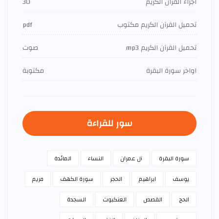
اجزاء القران الكريم
30
تحميل القرآن الكريم مكتوب
pdf
تحميل القرآن الكريم mp3
صوت
اواخر سورة البقرة
مكتوبة
سور للقراءة
سورة البقرة
آل عمران
النساء
المائدة
يوسف
ابراهيم
الحجر
سورة الكهف
مريم
الحج
القصص
العنكبوت
السجدة