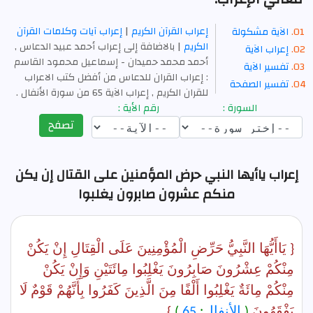
إعراب القرآن الكريم
|
إعراب آيات وكلمات القرآن
الآية مشكولة
الكريم
| بالاضافة إلى إعراب أحمد عبيد الدعاس ,
إعراب الآية
أحمد محمد حمیدان - إسماعیل محمود القاسم
تفسير الآية
: إعراب القران للدعاس من أفضل كتب الاعراب
تفسير الصفحة
للقران الكريم , إعراب الآية 65 من سورة الأنفال .
السورة :
رقم الأية :
تصفح
إعراب ياأيها النبي حرض المؤمنين على القتال إن يكن
منكم عشرون صابرون يغلبوا
{ يَاأَيُّهَا النَّبِيُّ حَرِّضِ الْمُؤْمِنِينَ عَلَى الْقِتَالِ إِنْ يَكُنْ
مِنْكُمْ عِشْرُونَ صَابِرُونَ يَغْلِبُوا مِائَتَيْنِ وَإِنْ يَكُنْ
مِنْكُمْ مِائَةٌ يَغْلِبُوا أَلْفًا مِنَ الَّذِينَ كَفَرُوا بِأَنَّهُمْ قَوْمٌ لَا
يَفْقَهُونَ
(
الأنفال
:
65
)
}