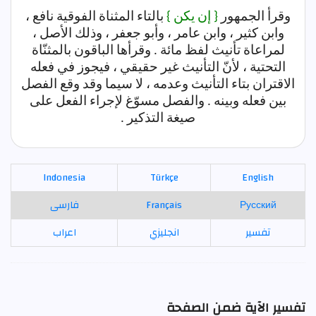
وقرأ الجمهور
{ إن يكن }
بالتاء المثناة الفوقية نافع ،
وابن كثير ، وابن عامر ، وأبو جعفر ، وذلك الأصل ،
لمراعاة تأنيث لفظ مائة . وقرأها الباقون بالمثنّاة
التحتية ، لأنّ التأنيث غير حقيقي ، فيجوز في فعله
الاقتران بتاء التأنيث وعدمه ، لا سيما وقد وقع الفصل
بين فعله وبينه . والفصل مسوّغ لإجراء الفعل على
صيغة التذكير .
Indonesia
Türkçe
English
Русский
Français
فارسی
تفسير
انجليزي
اعراب
تفسير الآية ضمن الصفحة