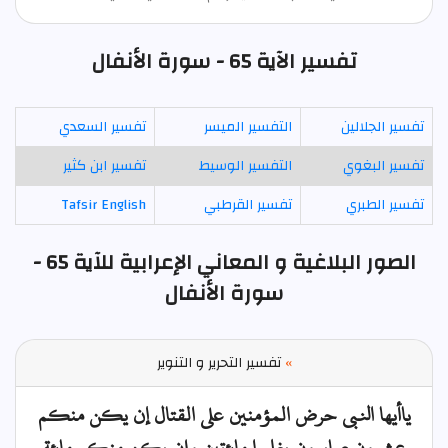
تفسير الآية 65 - سورة الأنفال
تفسير الجلالين
التفسير الميسر
تفسير السعدي
تفسير البغوي
التفسير الوسيط
تفسير ابن كثير
تفسير الطبري
تفسير القرطبي
Tafsir English
الصور البلاغية و المعاني الإعرابية للآية 65 -
سورة الأنفال
»
تفسير التحرير و التنوير
ياأيها النبي حرض المؤمنين على القتال إن يكن منكم
عشرون صابرون يغلبوا مائتين وإن يكن منكم مائة