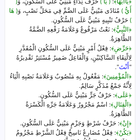
﴿يَاأَيُّهَا﴾
:
( يَا )
حَرْفُ نِدَاءٍ مَبْنِيٌّ عَلَى السُّكُونِ، وَ
(
أَيُّ )
مُنَادًى مَبْنِيٌّ عَلَى الضَّمِّ فِي مَحَلِّ نَصْبٍ، وَ
( هَا
)
حَرْفُ تَنْبِيهٍ مَبْنِيٌّ عَلَى السُّكُونِ.
﴿النَّبِيُّ﴾
: نَعْتٌ مَرْفُوعٌ وَعَلَامَةُ رَفْعِهِ الضَّمَّةُ
الظَّاهِرَةُ.
﴿حَرِّضِ﴾
: فِعْلُ أَمْرٍ مَبْنِيٌّ عَلَى السُّكُونِ الْمُقَدَّرِ
لِالْتِقَاءِ السَّاكِنَيْنِ، وَالْفَاعِلُ ضَمِيرٌ مُسْتَتِرٌ تَقْدِيرُهُ
"
أَنْتَ
".
﴿الْمُؤْمِنِينَ﴾
: مَفْعُولٌ بِهِ مَنْصُوبٌ وَعَلَامَةُ نَصْبِهِ الْيَاءُ
لِأَنَّهُ جَمْعُ مُذَكَّرٍ سَالِمٌ.
﴿عَلَى﴾
: حَرْفُ جَرٍّ مَبْنِيٌّ عَلَى السُّكُونِ.
﴿الْقِتَالِ﴾
: اسْمٌ مَجْرُورٌ وَعَلَامَةُ جَرِّهِ الْكَسْرَةُ
الظَّاهِرَةُ.
﴿إِنْ﴾
: حَرْفُ شَرْطٍ وَجَزْمٍ مَبْنِيٌّ عَلَى السُّكُونِ.
﴿يَكُنْ﴾
: فِعْلٌ مُضَارِعٌ نَاسِخٌ فِعْلُ الشَّرْطِ مَجْزُومٌ