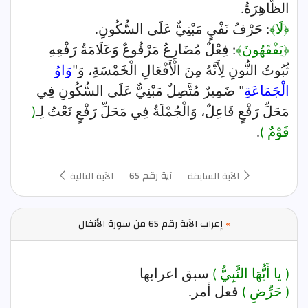
الظَّاهِرَةُ.
﴿لَا﴾
: حَرْفُ نَفْيٍ مَبْنِيٌّ عَلَى السُّكُونِ.
﴿يَفْقَهُونَ﴾
: فِعْلٌ مُضَارِعٌ مَرْفُوعٌ وَعَلَامَةُ رَفْعِهِ
ثُبُوتُ النُّونِ لِأَنَّهُ مِنَ الْأَفْعَالِ الْخَمْسَةِ، وَ"
وَاوُ
الْجَمَاعَةِ
" ضَمِيرٌ مُتَّصِلٌ مَبْنِيٌّ عَلَى السُّكُونِ فِي
مَحَلِّ رَفْعٍ فَاعِلٌ، وَالْجُمْلَةُ فِي مَحَلِّ رَفْعٍ نَعْتٌ لِـ
(
قَوْمٌ )
.
آية رقم 65
الآية السابقة
الآية التالية
»
إعراب الآية رقم 65 من سورة الأنفال
( يا أَيُّهَا النَّبِيُّ )
سبق اعرابها
( حَرِّضِ )
فعل أمر.