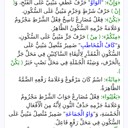
﴿وَإِنْ﴾
: "
الْوَاوُ
" حَرْفُ عَطْفٍ مَبْنِيٌّ عَلَى الْفَتْحِ، وَ
(
إِنْ )
حَرْفُ شَرْطٍ وَجَزْمٍ مَبْنِيٌّ عَلَى السُّكُونِ.
﴿يَكُنْ﴾
: فِعْلٌ مُضَارِعٌ نَاسِخٌ فِعْلُ الشَّرْطِ مَجْزُومٌ
وَعَلَامَةُ جَزْمِهِ السُّكُونُ الظَّاهِرُ.
﴿مِنْكُمْ﴾
:
( مِنْ )
حَرْفُ جَرٍّ مَبْنِيٌّ عَلَى السُّكُونِ،
وَ"
كَافُ الْمُخَاطَبِ
" ضَمِيرٌ مُتَّصِلٌ مَبْنِيٌّ عَلَى
السُّكُونِ الْمُقَدَّرِ لِالْتِقَاءِ السَّاكِنَيْنِ فِي مَحَلِّ جَرٍّ
بِالْحَرْفِ، وَشِبْهُ الْجُمْلَةِ فِي مَحَلِّ نَصْبٍ خَبَرُ
( يَكُنْ
.
)
﴿مِائَةٌ﴾
: اسْمُ كَانَ مَرْفُوعٌ وَعَلَامَةُ رَفْعِهِ الضَّمَّةُ
الظَّاهِرَةُ.
﴿يَغْلِبُوا﴾
: فِعْلٌ مُضَارِعٌ جَوَابُ الشَّرْطِ مَجْزُومٌ
وَعَلَامَةُ جَزْمِهِ حَذْفُ النُّونِ لِأَنَّهُ مِنَ الْأَفْعَالِ
الْخَمْسَةِ، وَ"
وَاوُ الْجَمَاعَةِ
" ضَمِيرٌ مُتَّصِلٌ مَبْنِيٌّ عَلَى
السُّكُونِ فِي مَحَلِّ رَفْعٍ فَاعِلٌ.