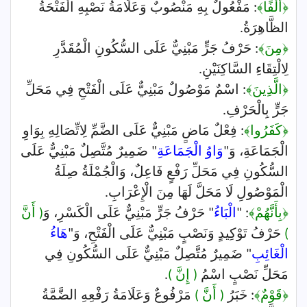
﴿أَلْفًا﴾
: مَفْعُولٌ بِهِ مَنْصُوبٌ وَعَلَامَةُ نَصْبِهِ الْفَتْحَةُ
الظَّاهِرَةُ.
﴿مِنَ﴾
: حَرْفُ جَرٍّ مَبْنِيٌّ عَلَى السُّكُونِ الْمُقَدَّرِ
لِالْتِقَاءِ السَّاكِنَيْنِ.
﴿الَّذِينَ﴾
: اسْمٌ مَوْصُولٌ مَبْنِيٌّ عَلَى الْفَتْحِ فِي مَحَلِّ
جَرٍّ بِالْحَرْفِ.
﴿كَفَرُوا﴾
: فِعْلٌ مَاضٍ مَبْنِيٌّ عَلَى الضَّمِّ لِاتِّصَالِهِ بِوَاوِ
الْجَمَاعَةِ، وَ"
وَاوُ الْجَمَاعَةِ
" ضَمِيرٌ مُتَّصِلٌ مَبْنِيٌّ عَلَى
السُّكُونِ فِي مَحَلِّ رَفْعٍ فَاعِلٌ، وَالْجُمْلَةُ صِلَةُ
الْمَوْصُولِ لَا مَحَلَّ لَهَا مِنَ الْإِعْرَابِ.
﴿بِأَنَّهُمْ﴾
: "
الْبَاءُ
" حَرْفُ جَرٍّ مَبْنِيٌّ عَلَى الْكَسْرِ، وَ
( أَنَّ
)
حَرْفُ تَوْكِيدٍ وَنَصْبٍ مَبْنِيٌّ عَلَى الْفَتْحِ، وَ"
هَاءُ
الْغَائِبِ
" ضَمِيرٌ مُتَّصِلٌ مَبْنِيٌّ عَلَى السُّكُونِ فِي
مَحَلِّ نَصْبٍ اسْمُ
( إِنَّ )
.
﴿قَوْمٌ﴾
: خَبَرُ
( أَنَّ )
مَرْفُوعٌ وَعَلَامَةُ رَفْعِهِ الضَّمَّةُ