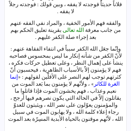
فلاناً حديثاً فوجدته لا يفقه ، وبين قولك : فوجدته رجلاً
لا يفقه .
والفقه فهم الأمور الخفية ، والمراد نفي الفقه عنهم
من جانب معرفة
الله تعالى
بقرينة تعليق الحكم بهم
بعد إجراء صلة الكفر عليهم .
وإنّما جعَل الله الكفر سبباً في انتفاء الفقاهة عنهم :
لأنّ الكفر من شأنه إنكار ما ليس بمحسوس فصاحبه
ينشأ على إهمال النظر ، وعلى تعطيل حركات فكره ،
فهم لا يؤمنون إلاّ بالأسباب الظاهرية ، فيحسبون أنّ
كثرتهم توجب لهم النصر على الأقلّين لقولهم : «
إنما
الغرة للكاثر
» ، ولأنّهم لا يؤمنون بما بَعد الموت من
نعيم وعذاب ، فهم يخشون الموت فإذا قاتلوا ما
يقاتلون إلاّ في الحالة التي يكون نصرهم فيها أرجح ،
والمؤمنون يعوّلون على نصر الله ، ويثبتون للعدوّ
رجاء إعلاء كلمة الله ، ولا يهابون الموت في سبيل
الله ، لأنّهم موقنون بالحياة الأبدية المسِرّة بعد الموت
.