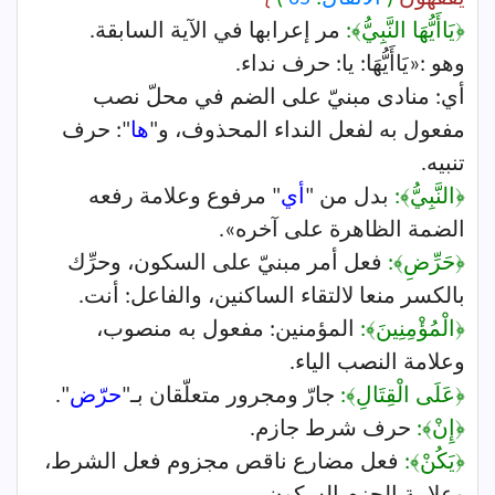
﴿يَاأَيُّهَا النَّبِيُّ﴾:
مر إعرابها في الآية السابقة.
وهو :«يَاأَيُّهَا: يا: حرف نداء.
أي: منادى مبنيّ على الضم في محلّ نصب
مفعول به لفعل النداء المحذوف، و"
ها
": حرف
تنبيه.
﴿النَّبِيُّ﴾:
بدل من "
أي
" مرفوع وعلامة رفعه
الضمة الظاهرة على آخره».
﴿حَرِّضِ﴾:
فعل أمر مبنيّ على السكون، وحرِّك
بالكسر منعا لالتقاء الساكنين، والفاعل: أنت.
﴿الْمُؤْمِنِينَ﴾:
المؤمنين: مفعول به منصوب،
وعلامة النصب الياء.
﴿عَلَى الْقِتَالِ﴾:
جارّ ومجرور متعلّقان بـ"
حرّض
".
﴿إِنْ﴾:
حرف شرط جازم.
﴿يَكُنْ﴾:
فعل مضارع ناقص مجزوم فعل الشرط،