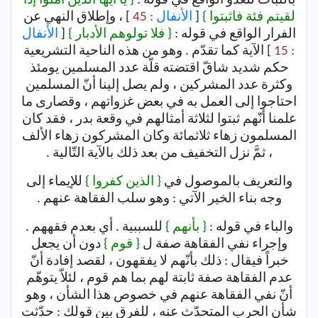
بالثبات للعدوّ الواقع في قوله :
{ يا أيها الذين آمنوا إذا
لقيتم فئة فاثبتوا }
[
الأنفال
: 45
] ، وإطلاق النهي عن
الفرار الواقع في قوله :
{ فلا تولوهم الأدبار }
[
الأنفال
: 15
] الآية كما تقدّم . وهو من هذه الناحية التشريعية
حكم شديد شاقّ اقتضته قلّة عدد المسلمين يومئذ
وكثرة عدد المشركين ، ولم يصل إلينا أنّ المسلمين
احتاجوا إلى العمل به في بعض غزواتهم ، وقصارى ما
علمنا أنّهم ثبتوا لثلاثة أمثالهم في وقعة بدر ، فقد كان
المسلمون زهاء ثلاثمائة وكان المشركون زهاء الألف
، ثمَّ نزل التخفيف من بعد ذلك بالآية التّالية .
والتعريف بالموصول في
{ الذين كفروا }
للإيماء إلى
وجه بناء الخير الآتي : وهو سلب الفقاهة عنهم .
والباء في قوله :
{ بأنهم }
للسببية . أي بعدم فقههم .
وإجراء نفي الفقاهة صفة ل
{ قوم }
دون أن يجعل
خبراً فيقال : ذلك بأنّهم لا يفقهون ، لقصد إفادة أنّ
عدم الفقاهة صفة ثابتة لهم بما هم قوم ، لئلاّ يتوهّم
أنّ نفي الفقاهة عنهم في خصوص هذا الشأن ، وهو
شأن الحرب المتحدّث عنه ، للفرق بين قولك : حدّثت