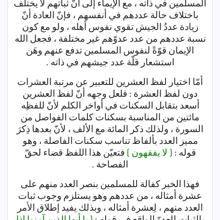
المسلمين في ذاته ، مع الإيماء إلى أنّ ثباتهم لا يختلف
باختلاف حالة عددهم في أنفسهم ، فإنّ العادة أنّ
زيادة عددُ الجيش تقوي نفوس أهله ، ولو مع كون
نسبة عددهم من عدد عدوّهم غير مختلفة ، فجعل الله
الإيمان قوّةً لنفوس المسلمين تدفع عنهم وهَن
استشعار قلّة عدد جيشهم في ذاته .
أمّا اختيار لفظ العشرين للتعبير عن مرتبة العشرات
دون لفظ العشرة : فلعل وجهه أنّ لفظ العشرين
أسعد بتقابل السكنات في أواخر الكلم لأنّ للفظِه
مائتين من المناسبة بسكنات كلمات الفواصل من
السورة ، ولذلك ذكر المائة مع الألف ، لأنّ بعدها ذِكرَ
مميز العدد بألفاظ تناسب سكنات الفاصلة ، وهو
قوله :
{ لا يفقهون }
فتعيّن هذا اللفظ قضاء لحقّ
الفصاحة .
فهذا الخبر كفالة للمسلمين بنصر العدد منهم على
عشرة أمثاله ، من عددهم وهو يستلزم وجوب ثبات
العدد منهم ، لِعشرة أمثاله ، وبذلك يفيد إطلاق الأمر