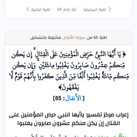
آية رقم 65
الآية السابقة
الآية التالية
الآية
65 من
سورة الأنفال
مكتوبة بالتشكيل
﴿ يَا أَيُّهَا النَّبِيُّ حَرِّضِ الْمُؤْمِنِينَ عَلَى الْقِتَالِ ۚ
إِن يَكُن
مِّنكُمْ عِشْرُونَ صَابِرُونَ يَغْلِبُوا مِائَتَيْنِ
وَإِن يَكُن
مِّنكُم مِّائَةٌ يَغْلِبُوا أَلْفًا مِّنَ الَّذِينَ كَفَرُوا بِأَنَّهُمْ قَوْمٌ لَّا
يَفْقَهُونَ
﴾
[
الأنفال
: 65]
إعراب مركز تفسير: ياأيها النبي حرض المؤمنين على
القتال إن يكن منكم عشرون صابرون يغلبوا