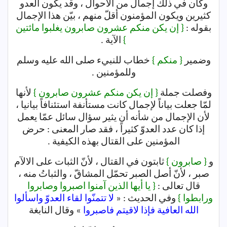
وكان في ذلك إجمال من الأحوال ، وقد يكون العدو
كثيرين ويكون المؤمنون أقلّ منهم ، بيّن هذا الإجمال
بقوله :
{ إن يكن منكم عشرون صابرون يغلبوا مائتين
}
الآية .
وضمير
{ منكم }
خطاب للنبيء صلى الله عليه وسلم
وللمؤمنين .
وفصلت جملة
{ إن يكن منكم عشرون صابرون }
لأنها
لمّا جعلت بياناً لإجمال كانت مستأنفة استئنافاً بيانيا ،
لأن الإجمال من شأنه أن يثير سؤال سائل عمّا يعمل
إذا كان عدد العدوّ كثيراً ، فقد صار المعنى : حرض
المؤمنين على القتال بهذه الكيفية .
و
{ صابرون }
ثابتون في القتال ، لأنّ الثبات على الالآم
صبر ، لأنّ أصل الصبر تحمّل المشاقّ ، والثباتُ منه ،
قال تعالى :
{ يا أيها الذين آمنوا اصبروا وصابروا
ورابطوا }
وفي الحديث : «
لا تتمنّوا لقاء العدوّ واسألوا
الله العافية فإذا لاقيتم فاصبروا
» وقال النابغة