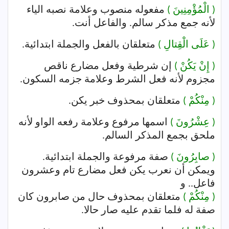
( الْمُؤْمِنِينَ )
مفعوله منصوب وعلامة نصبه الياء
لأنه جمع مذكر سالم. والفاعل أنت.
( عَلَى الْقِتالِ )
متعلقان بالفعل والجملة ابتدائية.
( إِنْ يَكُنْ )
إن شرطية وفعل مضارع ناقص
مجزوم لأنه فعل الشرط وعلامة جزمه السكون.
( مِنْكُمْ )
متعلقان بمحذوف خبر يكن.
( عِشْرُونَ )
اسمها مرفوع وعلامة رفعه الواو لأنه
ملحق بجمع المذكر السالم.
( صابِرُونَ )
صفة مرفوعة والجملة ابتدائية.
ويمكن أن نعرب يكن فعل مضارع تام وعشرون
فاعل.. و
( مِنْكُمْ )
متعلقان بمحذوف حال من صابرون كان
صفة له فلما تقدم عليه صار حالا.