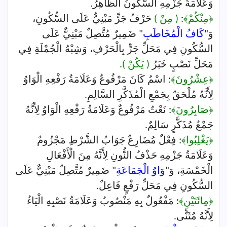
وَعَلَامَةُ جَزْمِهِ السُّكُونُ الظَّاهِرُ.
﴿مِنْكُمْ﴾
:
( مِنْ )
حَرْفُ جَرٍّ مَبْنِيٌّ عَلَى السُّكُونِ،
وَ"
كَافُ الْمُخَاطَبِ
" ضَمِيرٌ مُتَّصِلٌ مَبْنِيٌّ عَلَى
السُّكُونِ فِي مَحَلِّ جَرٍّ بِالْحَرْفِ، وَشِبْهُ الْجُمْلَةِ فِي
مَحَلِّ نَصْبٍ خَبَرُ
( يَكُنْ )
.
﴿عِشْرُونَ﴾
: اسْمُ كَانَ مَرْفُوعٌ وَعَلَامَةُ رَفْعِهِ الْوَاوُ
لِأَنَّهُ مُلْحَقٌ بِجَمْعِ الْمُذَكَّرِ السَّالِمِ.
﴿صَابِرُونَ﴾
: نَعْتٌ مَرْفُوعٌ وَعَلَامَةُ رَفْعِهِ الْوَاوُ لِأَنَّهُ
جَمْعُ مُذَكَّرٍ سَالِمٌ.
﴿يَغْلِبُوا﴾
: فِعْلٌ مُضَارِعٌ جَوَابُ الشَّرْطِ مَجْزُومٌ
وَعَلَامَةُ جَزْمِهِ حَذْفُ النُّونِ لِأَنَّهُ مِنَ الْأَفْعَالِ
الْخَمْسَةِ، وَ"
وَاوُ الْجَمَاعَةِ
" ضَمِيرٌ مُتَّصِلٌ مَبْنِيٌّ عَلَى
السُّكُونِ فِي مَحَلِّ رَفْعٍ فَاعِلٌ.
﴿مِائَتَيْنِ﴾
: مَفْعُولٌ بِهِ مَنْصُوبٌ وَعَلَامَةُ نَصْبِهِ الْيَاءُ
لِأَنَّهُ مُثَنًّى.