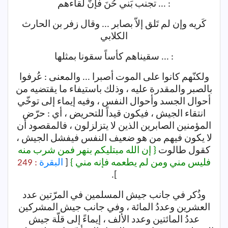
: ... تجنب بَني حُنَ فإنّ لقاءهم
كَريه وإن لم تَلق إلاّ بصابر ... وقال زفر بن الحارث
الكلابي
: ... سقيناهم كأساً سقونا بمثلها
ولكنّهم كانوا على الموت أصبرا ... والمعنى : عُرفوا
بالصبر والمقدرة عليه ، وذلك باستيفاء ما يقتضيه من
أحوال الجسد وأحوال النفس ، وفيه إيماء إلى توخّي
انتقاء الجيش ، فيكون قيداً للتحريض ، أي : حرّض
المؤمنين الصابرين الذين لا يتزلزلون ، فالمقصود أن
لا يكون فيهم من هو ضعيف النفس فيفشل الجيش ،
كقول طالوت
{ إن الله مبتليكم بنهر فمن شرب منه
فليس مني ومن لم يطعمه فإنه مني }
[
البقرة
: 249
].
وذُكر في جانب جيش المسلمين في المرّتين عدد
العشرين وعددُ المائة ، وفي جانب جيش المشركين
عددُ المائتين وعدد الألف ، إيماءً إلى قلّة جيش