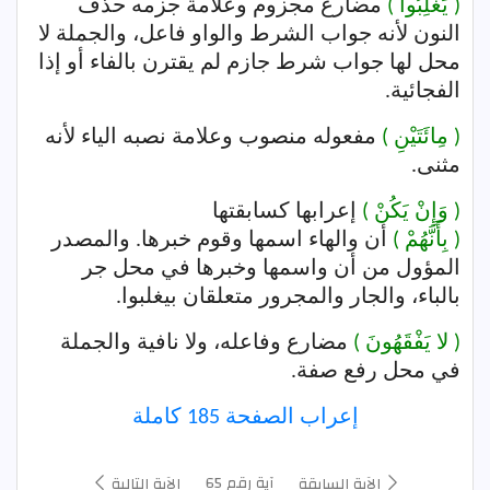
( يَغْلِبُوا )
مضارع مجزوم وعلامة جزمه حذف
النون لأنه جواب الشرط والواو فاعل، والجملة لا
محل لها جواب شرط جازم لم يقترن بالفاء أو إذا
الفجائية.
( مِائَتَيْنِ )
مفعوله منصوب وعلامة نصبه الياء لأنه
مثنى.
( وَإِنْ يَكُنْ )
إعرابها كسابقتها
( بِأَنَّهُمْ )
أن والهاء اسمها وقوم خبرها. والمصدر
المؤول من أن واسمها وخبرها في محل جر
بالباء، والجار والمجرور متعلقان بيغلبوا.
( لا يَفْقَهُونَ )
مضارع وفاعله، ولا نافية والجملة
في محل رفع صفة.
إعراب الصفحة 185 كاملة
آية رقم 65
الآية السابقة
الآية التالية