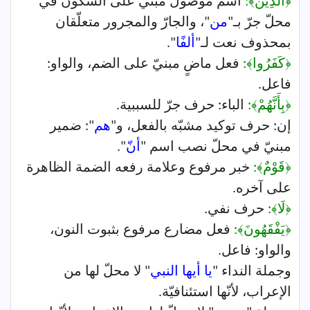
﴿الَّذِينَ﴾:
اسم موصول مبنيّ على السكون في
محلّ جرّ بـ"
من
"، والجارّ والمجرور متعلّقان
بمحذوف نعت لـ"
ألفًا
".
﴿كَفَرُوا﴾:
فعل ماضٍ مبنيّ على الضم، والواو:
فاعل.
﴿بِأَنَّهُمْ﴾:
الباء: حرف جرّ للسببية.
إن: حرف توكيد مشبّه بالفعل، و"
هم
": ضمير
مبنيّ في محلّ نصب اسم "
أنّ
".
﴿قَوْمٌ﴾:
خبر مرفوع وعلامة رفعه الضمة الظاهرة
على آخره.
﴿لَا﴾:
حرف نفي.
﴿يَفْقَهُونَ﴾:
فعل مضارع مرفوع بثبوت النون،
والواو: فاعل.
وجملة النداء "
يا أيها النبي
" لا محلّ لها من
الإعراب، لأنّها استئنافيّة.