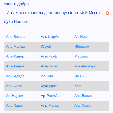
своего добра
- И ту, что сохранила девственную (плоть); И Мы от
Духа Нашего
Аль-Бакара
Аль ИмрАн
Ан-Ниса
Аль-Маида
Юсуф
Ибрахим
Аль-Хиджр
Аль-Кахф
Марьям
Аль-Хаджж
Аль-Касас
Аль-Анкабут
Ас-Саджда
Йа Син
Йа Син
Аль-Фатх
Худжурат
Каф
Ан-Наджм
Ар-РахмАн
Аль-Вакиа
Аль-Хашр
Аль-Мульк
Аль-Хакка