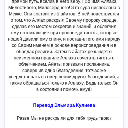
прямой путь, вселив в него веру, [[Во имя Аллаха
Милостивого, Милосердного! Эта сура ниспослана в
Мекке. Она состоит из 8 айатов. В ней повествуется
о том, что Аллах раскрыл Своему пророку сердце,
сделав его местом секретов и знаний, и облегчил
ему возникающие при проповеди тяготы, которые
ношей давили ему спину, и поставил его имя наряду
со Своим именем в основе вероисповедания и в
обрядах религии. Затем в айатах речь идёт о
неизменном правиле Аллаха сочетать тяготы с
облегчением. Айаты призвали посланника,
совершив одно благодеяние, тотчас же
усердствовать в совершении других благодеяний, а
также обращаться только к Аллаху. Ведь только Он
в состоянии помочь ему!]]
Перевод Эльмира Кулиева
Разве Мы не раскрыли для тебя грудь твою?