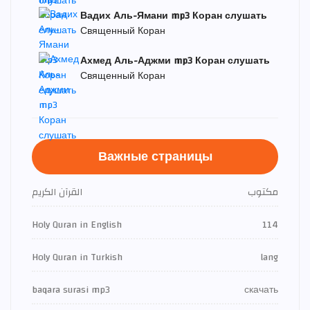
Вадих Аль-Ямани mp3 Коран слушать
Священный Коран
Ахмед Аль-Аджми mp3 Коран слушать
Священный Коран
Важные страницы
مكتوب
القرآن الكريم
Holy Quran in English
114
Holy Quran in Turkish
lang
baqara surasi mp3
скачать