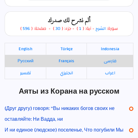
ألم نشرح لك صدرك
)
596
) - صفحة: (
30
- جزء: (
)
1
- آية: (
الشرح
سورة:
English
Türkçe
Indonesia
Русский
Français
فارسی
اعراب
انجليزي
تفسير
Аяты из Корана на русском
(Друг другу) говоря: "Вы никаких богов своих не
оставляйте: Ни Вадда, ни
И ни единое (людское) поселенье, Что погубили Мы