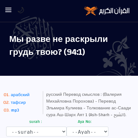
🌙
Мы разве не раскрыли
грудь твою? (94:1)
русский Перевод смыслов : (Валерия
арабский
Михайловна Порохова) - Перевод
тафсир
Эльмира Кулиева - Толкование ас-Саади
mp3
сура Аш-Шарх Аят 1 (Ash-Sharh - الشرح).
surah :
Aya No: