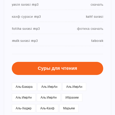
yasin surasi mp3
скачать
кахф сураси mp3
kahf surasi
fotiha surasi mp3
фотиха скачать
mulk surasi mp3
taborak
Суры для чтения
Аль-Бакара
Аль ИмрАн
Аль ИмрАн
Аль ИмрАн
Аль ИмрАн
Ибрахим
Аль-Хиджр
Аль-Кахф
Марьям