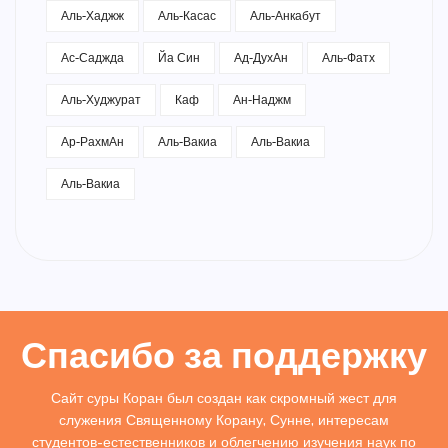
Аль-Хаджж
Аль-Касас
Аль-Анкабут
Ас-Саджда
Йа Син
Ад-ДухАн
Аль-Фатх
Аль-Худжурат
Каф
Ан-Наджм
Ар-РахмАн
Аль-Вакиа
Аль-Вакиа
Аль-Вакиа
Спасибо за поддержку
Сайт суры Коран был создан как скромный жест для
служения Священному Корану, Сунне, интересам
студентов-естественников и облегчению изучения наук по