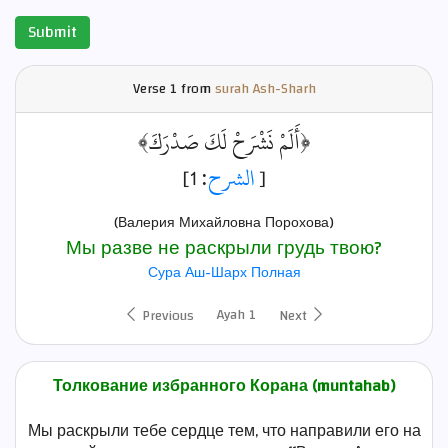
Submit
Verse
1 from
surah Ash-Sharh
﴿أَلَمْ نَشْرَحْ لَكَ صَدْرَكَ﴾
: 1]
الشرح
[
(Валерия Михайловна Порохова)
Мы разве не раскрыли грудь твою?
Сура Аш-Шарх Полная
Ayah 1
Previous
Next
Толкование избранного Корана (muntahab)
Мы раскрыли тебе сердце тем, что направили его на