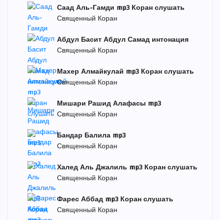
Саад Аль-Гамди mp3 Коран слушать
Священный Коран
Абдул Басит Абдул Самад интонация
Священный Коран
Махер Алмайкулай mp3 Коран слушать
Священный Коран
Мишари Рашид Алафасы mp3
Священный Коран
Бандар Балила mp3
Священный Коран
Халед Аль Джалиль mp3 Коран слушать
Священный Коран
Фарес Аббад mp3 Коран слушать
Священный Коран