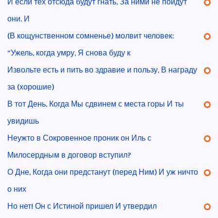
И если тех отсюда будут гнать, За ними не пойдут
они. И
(В кощунственном сомненье) молвит человек:
"Ужель, когда умру, Я снова буду к
Извольте есть и пить во здравие и пользу, В награду
за (хорошие)
В тот День, Когда Мы сдвинем с места горы И ты
увидишь
Неужто в Сокровенное проник он Иль с
Милосердным в договор вступил?
О Дне, Когда они предстанут (перед Ним) И уж ничто
о них
Но нет! Он с Истиной пришел И утвердил