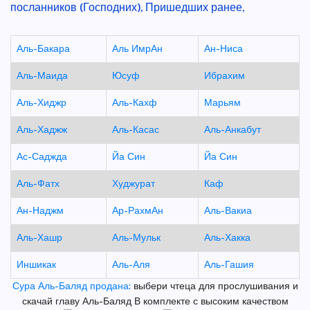
посланников (Господних), Пришедших ранее,
Аль-Бакара
Аль ИмрАн
Ан-Ниса
Аль-Маида
Юсуф
Ибрахим
Аль-Хиджр
Аль-Кахф
Марьям
Аль-Хаджж
Аль-Касас
Аль-Анкабут
Ас-Саджда
Йа Син
Йа Син
Аль-Фатх
Худжурат
Каф
Ан-Наджм
Ар-РахмАн
Аль-Вакиа
Аль-Хашр
Аль-Мульк
Аль-Хакка
Иншикак
Аль-Аля
Аль-Гашия
Сура Аль-Баляд продана:
выбери чтеца для прослушивания и
скачай главу Аль-Баляд В комплекте с высоким качеством