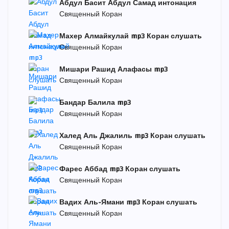
Абдул Басит Абдул Самад интонация
Священный Коран
Махер Алмайкулай mp3 Коран слушать
Священный Коран
Мишари Рашид Алафасы mp3
Священный Коран
Бандар Балила mp3
Священный Коран
Халед Аль Джалиль mp3 Коран слушать
Священный Коран
Фарес Аббад mp3 Коран слушать
Священный Коран
Вадих Аль-Ямани mp3 Коран слушать
Священный Коран