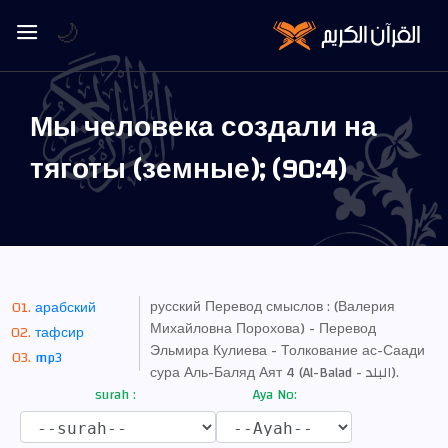
🌙
Мы человека создали на
тяготы (земные); (90:4)
русский Перевод смыслов : (Валерия
арабский
Михайловна Порохова) - Перевод
тафсир
Эльмира Кулиева - Толкование ас-Саади
mp3
сура Аль-Баляд Аят 4 (Al-Balad - البلد).
surah :
Aya No: