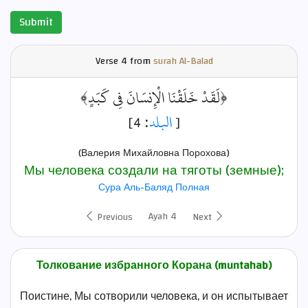
Submit
Verse
4 from
surah Al-Balad
﴿لَقَدْ خَلَقْنَا الْإِنسَانَ فِي كَبَدٍ﴾
: 4]
البلد
[
(Валерия Михайловна Порохова)
Мы человека создали на тяготы (земные);
Сура Аль-Баляд Полная
Ayah 4
Previous
Next
Толкование избранного Корана (muntahab)
Поистине, Мы сотворили человека, и он испытывает