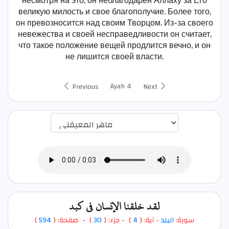
несмотря на это, он неблагодарен Аллаху за Его
великую милость и свое благополучие. Более того,
он превозносится над своим Творцом. Из-за своего
невежества и своей несправедливости он считает,
что такое положение вещей продлится вечно, и он
не лишится своей власти.
Ayah 4
Previous
Next
اختيار قارئ الآية
لقد خلقنا الإنسان في كبد
)
594
) - صفحة: (
30
- جزء: (
)
4
- آية: (
البلد
سورة: