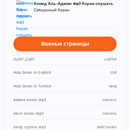
Ахмед Аль-Аджми mp3 Коран слушать
Священный Коран
Важные страницы
مكتوب
القرآن الكريم
Holy Quran in English
114
Holy Quran in Turkish
lang
baqara surasi mp3
скачать
yasin surasi mp3
скачать
кахф сураси mp3
kahf surasi