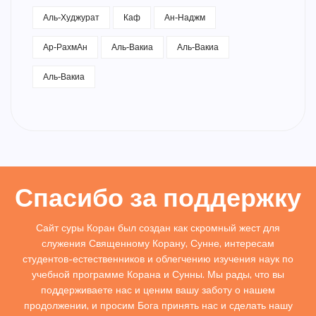
Аль-Худжурат
Каф
Ан-Наджм
Ар-РахмАн
Аль-Вакиа
Аль-Вакиа
Аль-Вакиа
Спасибо за поддержку
Сайт суры Коран был создан как скромный жест для
служения Священному Корану, Сунне, интересам
студентов-естественников и облегчению изучения наук по
учебной программе Корана и Сунны. Мы рады, что вы
поддерживаете нас и ценим вашу заботу о нашем
продолжении, и просим Бога принять нас и сделать нашу