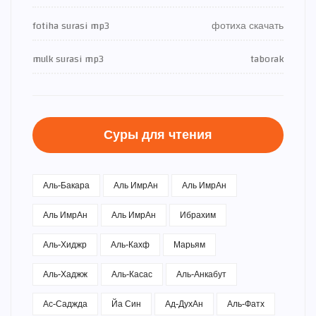
fotiha surasi mp3
фотиха скачать
mulk surasi mp3
taborak
Суры для чтения
Аль-Бакара
Аль ИмрАн
Аль ИмрАн
Аль ИмрАн
Аль ИмрАн
Ибрахим
Аль-Хиджр
Аль-Кахф
Марьям
Аль-Хаджж
Аль-Касас
Аль-Анкабут
Ас-Саджда
Йа Син
Ад-ДухАн
Аль-Фатх