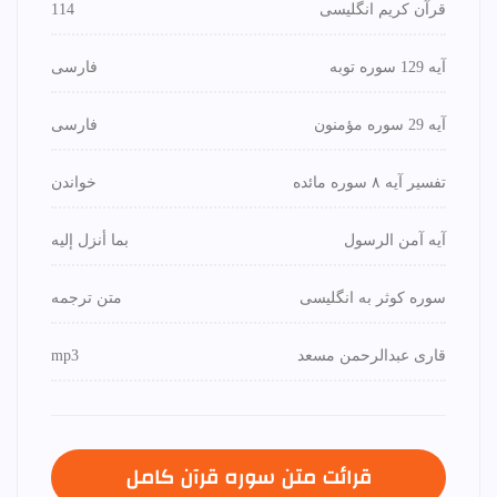
قرآن کریم انگلیسی
114
آیه 129 سوره توبه
فارسی
آیه 29 سوره مؤمنون
فارسی
تفسیر آیه ۸ سوره مائده
خواندن
آیه آمن الرسول
بما أنزل إليه
سوره کوثر به انگلیسی
متن ترجمه
قاری عبدالرحمن مسعد
mp3
قرائت متن سوره قرآن كامل