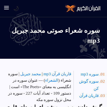
🌙
سوره شعراء صوتی محمد جبريل
mp3
قاریان قرآن mp3
|
محمد جبريل
| سوره
سوره mp3
شعراء (
الشعراء
) — عنوان سوره در
سوره گوش
انگلیسی به معنای «The Poets» است |
کن
دستور 109 - تعداد آیات 227 - سوره در
قاریان قرآن
محل نزول سوره مکه