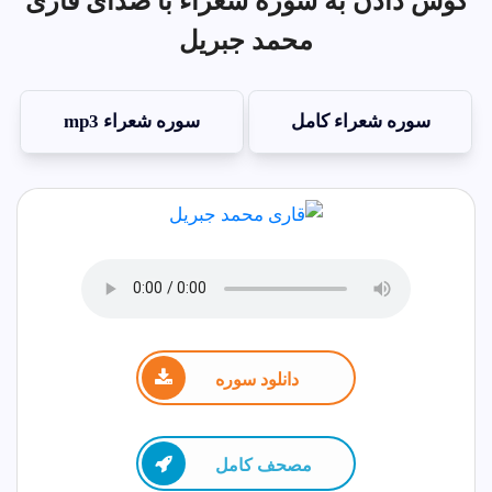
گوش دادن به سوره شعراء با صدای قاری
محمد جبريل
سوره شعراء کامل
سوره شعراء mp3
دانلود سوره
مصحف كامل