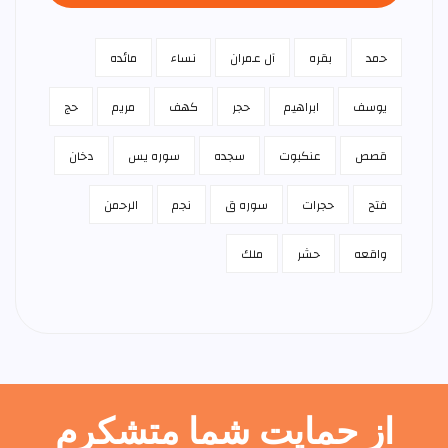
حمد
بقره
آل عمران
نساء
مائده
يوسف
ابراهيم
حجر
كهف
مريم
حج
قصص
عنكبوت
سجده
سوره يس
دخان
فتح
حجرات
سوره ق
نجم
الرحمن
واقعه
حشر
ملك
از حمایت شما متشکرم