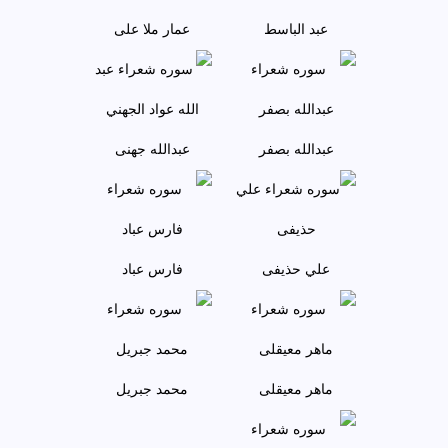
عبد الباسط
عمار ملا علی
عبدالله بصفر
عبدالله جهنی
علي حذيفی
فارس عباد
ماهر معيقلی
محمد جبريل