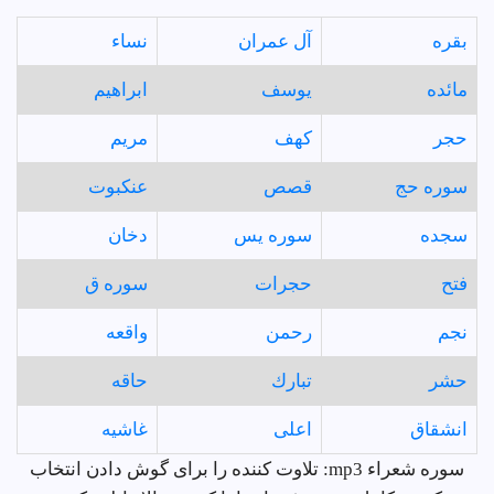
بقره
آل عمران
نساء
مائده
يوسف
ابراهيم
حجر
كهف
مريم
سوره حج
قصص
عنكبوت
سجده
سوره يس
دخان
فتح
حجرات
سوره ق
نجم
رحمن
واقعه
حشر
تبارك
حاقه
انشقاق
اعلى
غاشيه
سوره شعراء mp3: تلاوت کننده را برای گوش دادن انتخاب