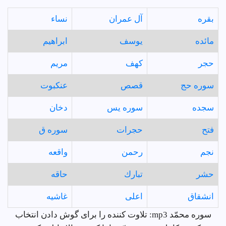
بقره
آل عمران
نساء
مائده
يوسف
ابراهيم
حجر
كهف
مريم
سوره حج
قصص
عنكبوت
سجده
سوره يس
دخان
فتح
حجرات
سوره ق
نجم
رحمن
واقعه
حشر
تبارك
حاقه
انشقاق
اعلى
غاشيه
سوره محمّد mp3: تلاوت کننده را برای گوش دادن انتخاب