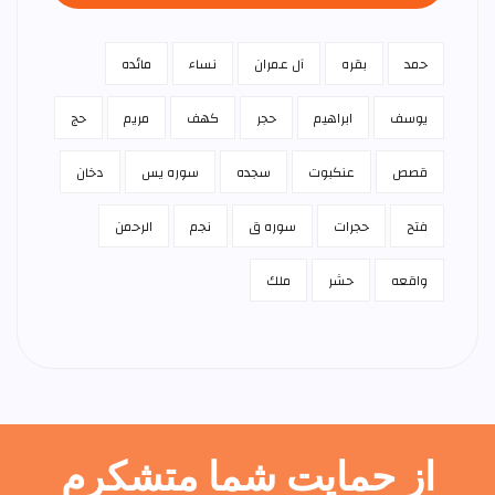
حمد
بقره
آل عمران
نساء
مائده
يوسف
ابراهيم
حجر
كهف
مريم
حج
قصص
عنكبوت
سجده
سوره يس
دخان
فتح
حجرات
سوره ق
نجم
الرحمن
واقعه
حشر
ملك
از حمایت شما متشکرم