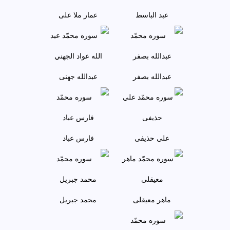
عبد الباسط
عمار ملا علی
عبدالله بصفر
عبدالله جهنی
علي حذيفی
فارس عباد
ماهر معيقلی
محمد جبريل