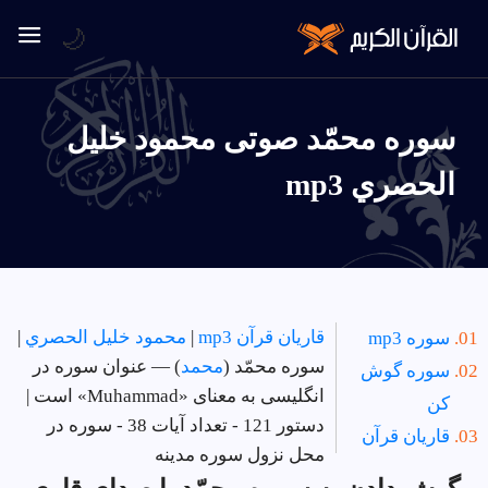
🌙
سوره محمّد صوتی محمود خليل
الحصري mp3
قاریان قرآن mp3
|
محمود خليل الحصري
|
سوره mp3
سوره محمّد (
محمد
) — عنوان سوره در
سوره گوش
انگلیسی به معنای «Muhammad» است |
کن
دستور 121 - تعداد آیات 38 - سوره در
قاریان قرآن
محل نزول سوره مدینه