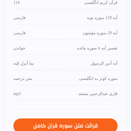
قرآن کریم انگلیسی
114
آیه 129 سوره توبه
فارسی
آیه 29 سوره مؤمنون
فارسی
تفسیر آیه ۸ سوره مائده
خواندن
آیه آمن الرسول
بما أنزل إليه
سوره کوثر به انگلیسی
متن ترجمه
قاری عبدالرحمن مسعد
mp3
قرائت متن سوره قرآن كامل