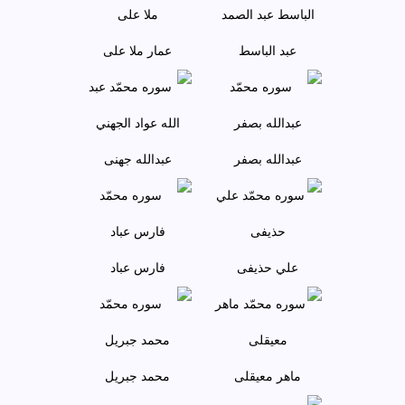
عبد الباسط
عمار ملا علی
عبدالله بصفر
عبدالله جهنی
علي حذيفی
فارس عباد
ماهر معيقلی
محمد جبريل