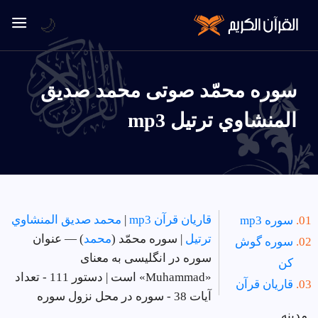
🌙
سوره محمّد صوتی محمد صديق
المنشاوي ترتيل mp3
قاریان قرآن mp3
|
محمد صديق المنشاوي
سوره mp3
ترتيل
| سوره محمّد (
محمد
) — عنوان
سوره گوش
سوره در انگلیسی به معنای
کن
«Muhammad» است | دستور 111 - تعداد
قاریان قرآن
آیات 38 - سوره در
محل نزول سوره
مدینه