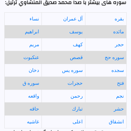
سوره های بیشتر با صدا محمد صديق المنشاوي ترتيل:
بقره
آل عمران
نساء
مائده
يوسف
ابراهيم
حجر
كهف
مريم
سوره حج
قصص
عنكبوت
سجده
سوره يس
دخان
فتح
حجرات
سوره ق
نجم
رحمن
واقعه
حشر
تبارك
حاقه
انشقاق
اعلى
غاشيه