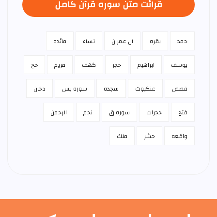
قرائت متن سوره قرآن كامل
حمد
بقره
آل عمران
نساء
مائده
يوسف
ابراهيم
حجر
كهف
مريم
حج
قصص
عنكبوت
سجده
سوره يس
دخان
فتح
حجرات
سوره ق
نجم
الرحمن
واقعه
حشر
ملك