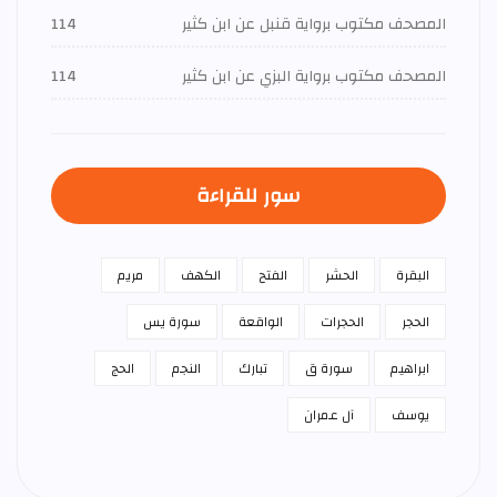
المصحف مكتوب برواية قنبل عن ابن كثير
114
المصحف مكتوب برواية البزي عن ابن كثير
114
سور للقراءة
البقرة
الحشر
الفتح
الكهف
مريم
الحجر
الحجرات
الواقعة
سورة يس
ابراهيم
سورة ق
تبارك
النجم
الحج
يوسف
آل عمران