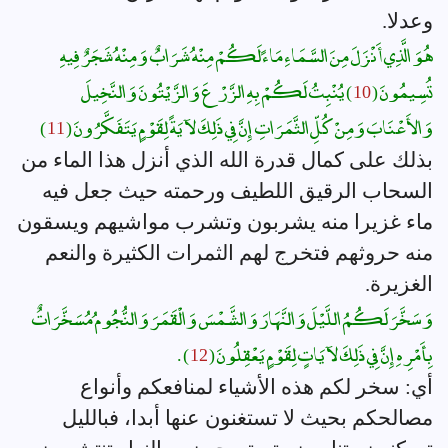
وعدلا.
هُوَ الَّذِي أَنْزَلَ مِنَ السَّمَاءِ مَاءً لَكُمْ مِنْهُ شَرَابٌ وَمِنْهُ شَجَرٌ فِيهِ
تُسِيمُونَ (
10
) يُنْبِتُ لَكُمْ بِهِ الزَّرْعَ وَالزَّيْتُونَ وَالنَّخِيلَ
وَالأَعْنَابَ وَمِنْ كُلِّ الثَّمَرَاتِ إِنَّ فِي ذَلِكَ لآيَةً لِقَوْمٍ يَتَفَكَّرُونَ (
11
)
بذلك على كمال قدرة الله الذي أنزل هذا الماء من
السحاب الرقيق اللطيف ورحمته حيث جعل فيه
ماء غزيرا منه يشربون وتشرب مواشيهم ويسقون
منه حروثهم فتخرج لهم الثمرات الكثيرة والنعم
الغزيرة.
وَسَخَّرَ لَكُمُ اللَّيْلَ وَالنَّهَارَ وَالشَّمْسَ وَالْقَمَرَ وَالنُّجُومُ مُسَخَّرَاتٌ
بِأَمْرِهِ إِنَّ فِي ذَلِكَ لآيَاتٍ لِقَوْمٍ يَعْقِلُونَ (
12
) .
أي: سخر لكم هذه الأشياء لمنافعكم وأنواع
مصالحكم بحيث لا تستغنون عنها أبدا، فبالليل