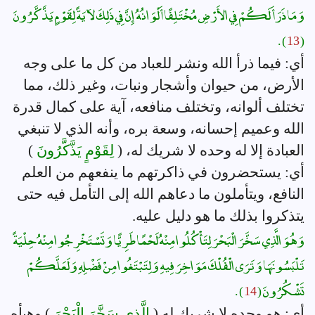
وَمَا ذَرَأَ لَكُمْ فِي الأَرْضِ مُخْتَلِفًا أَلْوَانُهُ إِنَّ فِي ذَلِكَ لآيَةً لِقَوْمٍ يَذَّكَّرُونَ
) .
13
(
أي: فيما ذرأ الله ونشر للعباد من كل ما على وجه
الأرض، من حيوان وأشجار ونبات، وغير ذلك، مما
تختلف ألوانه، وتختلف منافعه، آية على كمال قدرة
الله وعميم إحسانه، وسعة بره، وأنه الذي لا تنبغي
العبادة إلا له وحده لا شريك له، (
لِقَوْمٍ يَذَّكَّرُونَ
)
أي: يستحضرون في ذاكرتهم ما ينفعهم من العلم
النافع، ويتأملون ما دعاهم الله إلى التأمل فيه حتى
يتذكروا بذلك ما هو دليل عليه.
وَهُوَ الَّذِي سَخَّرَ الْبَحْرَ لِتَأْكُلُوا مِنْهُ لَحْمًا طَرِيًّا وَتَسْتَخْرِجُوا مِنْهُ حِلْيَةً
تَلْبَسُونَهَا وَتَرَى الْفُلْكَ مَوَاخِرَ فِيهِ وَلِتَبْتَغُوا مِنْ فَضْلِهِ وَلَعَلَّكُمْ
تَشْكُرُونَ (
14
) .
أي: هو وحده لا شريك له (
الَّذِي سَخَّرَ الْبَحْرَ
) وهيأه