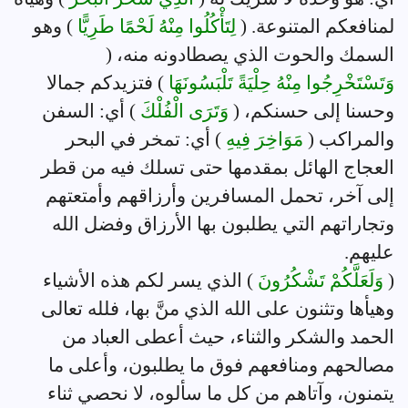
لمنافعكم المتنوعة. (
لِتَأْكُلُوا مِنْهُ لَحْمًا طَرِيًّا
) وهو
السمك والحوت الذي يصطادونه منه، (
وَتَسْتَخْرِجُوا مِنْهُ حِلْيَةً تَلْبَسُونَهَا
) فتزيدكم جمالا
وحسنا إلى حسنكم، (
وَتَرَى الْفُلْكَ
) أي: السفن
والمراكب (
مَوَاخِرَ فِيهِ
) أي: تمخر في البحر
العجاج الهائل بمقدمها حتى تسلك فيه من قطر
إلى آخر، تحمل المسافرين وأرزاقهم وأمتعتهم
وتجاراتهم التي يطلبون بها الأرزاق وفضل الله
عليهم.
(
وَلَعَلَّكُمْ تَشْكُرُونَ
) الذي يسر لكم هذه الأشياء
وهيأها وتثنون على الله الذي منَّ بها، فلله تعالى
الحمد والشكر والثناء، حيث أعطى العباد من
مصالحهم ومنافعهم فوق ما يطلبون، وأعلى ما
يتمنون، وآتاهم من كل ما سألوه، لا نحصي ثناء