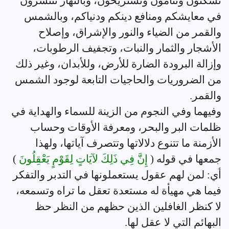
تسكنون وتنامون وتستريحون، وبالنهار تنتشرون
في معايشكم ومنافع دينكم ودنياكم، وبالشمس
والقمر من الضياء والنور والإشراق، وإصلاح
الأشجار والثمار والنبات، وتجفيف الرطوبات،
وإزالة البرودة الضارة للأرض، وللأبدان، وغير ذلك
من الضروريات والحاجيات التابعة لوجود الشمس
والقمر.
وفيهما وفي النجوم من الزينة للسماء والهداية في
ظلمات البر والبحر، ومعرفة الأوقات وحساب
الأزمنة ما تتنوع دلالاتها وتتصرف آياتها، ولهذا
جمعها في قوله (
إِنَّ فِي ذَلِكَ لآيَاتٍ لِقَوْمٍ يَعْقِلُونَ
)
أي: لمن لهم عقول يستعملونها في التدبر والتفكر
فيما هي مهيأة له مستعدة تعقل ما تراه وتسمعه،
لا كنظر الغافلين الذين حظهم من النظر حظ
البهائم التي لا عقل لها.