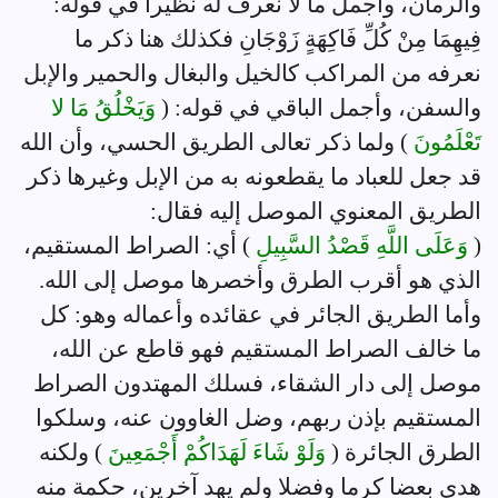
والرمان، وأجمل ما لا نعرف له نظيرا في قوله:
فِيهِمَا مِنْ كُلِّ فَاكِهَةٍ زَوْجَانِ فكذلك هنا ذكر ما
نعرفه من المراكب كالخيل والبغال والحمير والإبل
والسفن، وأجمل الباقي في قوله: (
وَيَخْلُقُ مَا لا
تَعْلَمُونَ
) ولما ذكر تعالى الطريق الحسي، وأن الله
قد جعل للعباد ما يقطعونه به من الإبل وغيرها ذكر
الطريق المعنوي الموصل إليه فقال:
(
وَعَلَى اللَّهِ قَصْدُ السَّبِيلِ
) أي: الصراط المستقيم،
الذي هو أقرب الطرق وأخصرها موصل إلى الله.
وأما الطريق الجائر في عقائده وأعماله وهو: كل
ما خالف الصراط المستقيم فهو قاطع عن الله،
موصل إلى دار الشقاء، فسلك المهتدون الصراط
المستقيم بإذن ربهم، وضل الغاوون عنه، وسلكوا
الطرق الجائرة (
وَلَوْ شَاءَ لَهَدَاكُمْ أَجْمَعِينَ
) ولكنه
هدى بعضا كرما وفضلا ولم يهد آخرين، حكمة منه