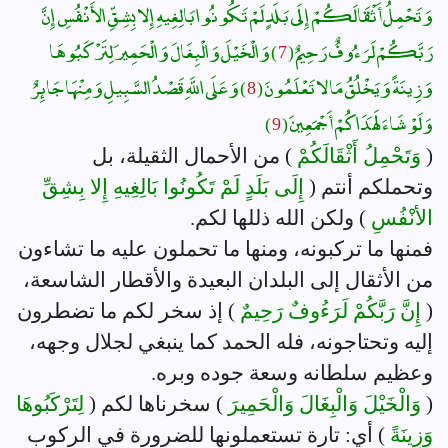
وَتَحْمِلُ أَثْقَالَكُمْ إِلَى بَلَدٍ لَمْ تَكُونُوا بَالِغِيهِ إِلا بِشِقِّ الأَنْفُسِ إِنَّ
رَبَّكُمْ لَرَءُوفٌ رَحِيمٌ (
7
) وَالْخَيْلَ وَالْبِغَالَ وَالْحَمِيرَ لِتَرْكَبُوهَا
وَزِينَةً وَيَخْلُقُ مَا لا تَعْلَمُونَ (
8
) وَعَلَى اللَّهِ قَصْدُ السَّبِيلِ وَمِنْهَا جَائِرٌ
وَلَوْ شَاءَ لَهَدَاكُمْ أَجْمَعِينَ (
9
)
(
وَتَحْمِلُ أَثْقَالَكُمْ
) من الأحمال الثقيلة، بل
وتحملكم أنتم (
إِلَى بَلَدٍ لَمْ تَكُونُوا بَالِغِيهِ إِلا بِشِقِّ
الأنْفُسِ
) ولكن الله ذللها لكم.
فمنها ما تركبونه، ومنها ما تحملون عليه ما تشاءون
من الأثقال إلى البلدان البعيدة والأقطار الشاسعة،
(
إِنَّ رَبَّكُمْ لَرَءُوفٌ رَحِيمٌ
) إذ سخر لكم ما تضطرون
إليه وتحتاجونه، فله الحمد كما ينبغي لجلال وجهه،
وعظيم سلطانه وسعة جوده وبره.
(
وَالْخَيْلَ وَالْبِغَالَ وَالْحَمِيرَ
) سخرناها لكم (
لِتَرْكَبُوهَا
وَزِينَةً
) أي: تارة تستعملونها للضرورة في الركوب