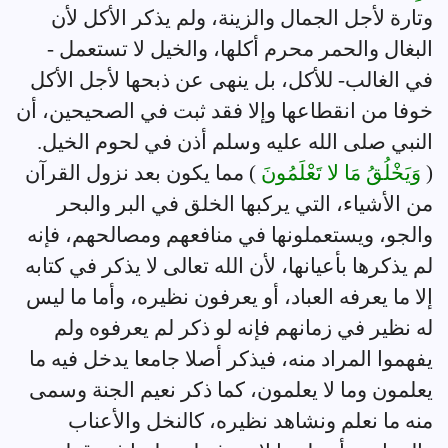
وتارة لأجل الجمال والزينة، ولم يذكر الأكل لأن
البغال والحمر محرم أكلها، والخيل لا تستعمل -
في الغالب- للأكل، بل ينهى عن ذبحها لأجل الأكل
خوفا من انقطاعها وإلا فقد ثبت في الصحيحين، أن
النبي صلى الله عليه وسلم أذن في لحوم الخيل.
(
وَيَخْلُقُ مَا لا تَعْلَمُونَ
) مما يكون بعد نزول القرآن
من الأشياء، التي يركبها الخلق في البر والبحر
والجو، ويستعملونها في منافعهم ومصالحهم، فإنه
لم يذكرها بأعيانها، لأن الله تعالى لا يذكر في كتابه
إلا ما يعرفه العباد، أو يعرفون نظيره، وأما ما ليس
له نظير في زمانهم فإنه لو ذكر لم يعرفوه ولم
يفهموا المراد منه، فيذكر أصلا جامعا يدخل فيه ما
يعلمون وما لا يعلمون، كما ذكر نعيم الجنة وسمى
منه ما نعلم ونشاهد نظيره، كالنخل والأعناب