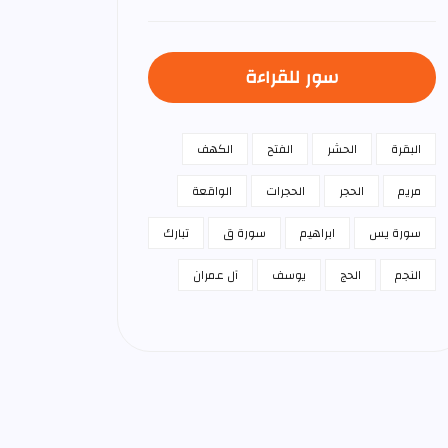
سور للقراءة
البقرة
الحشر
الفتح
الكهف
مريم
الحجر
الحجرات
الواقعة
سورة يس
ابراهيم
سورة ق
تبارك
النجم
الحج
يوسف
آل عمران