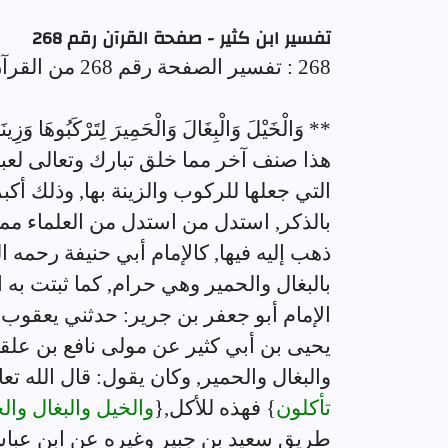
تفسير ابن كثير - صفحة القرآن رقم 268
268 : تفسير الصفحة رقم 268 من القرآن الكريم
** وَالْخَيْلَ وَالْبِغَالَ وَالْحَمِيرَ لِتَرْكَبُوهَا وَزِينَ
هذا صنف آخر مما خلق تبارك وتعالى لعباد
التي جعلها للركوب والزينة بها, وذلك أكبر
بالذكر, استدل من استدل من العلماء مم
ذهب إليه فيها, كالإمام أبي حنيفة رحمه ا
بالبغال والحمير وهي حرام, كما ثبتت به ا
الإمام أبو جعفر بن جرير: حدثني يعقوب, ح
يحيى بن أبي كثير عن مولى نافع بن علقم
والبغال والحمير, وكان يقول: قال الله تعا
تأكلون
} فهذه للأكل,{
والخيل والبغال وال
طريق سعيد بن جبير وغيره عن ابن عباس ب