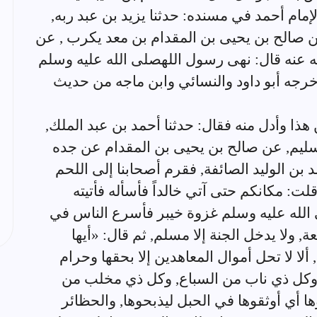
إمام أحمد في مسنده: حدثنا يزيد بن عبد ربه,
د عن صالح بن يحيى بن المقدام بن معد يكرب , عن
ه عنه قال: نهى رسول اللهصلى الله عليه وسلم
خرجه أبو داود والنسائي وابن ماجه من حديث
ذا وأدل منه فقال: حدثنا أحمد بن عبد الملك,
سليم, عن صالح بن يحيى بن المقدام عن جده
 بن الوليد الصائفة, فقرم أصحابنا إلى اللحم
لت: مكانكم حتى آتي خالداً فأسأله فأتيته
 الله عليه وسلم غزوة خيبر فأسرع الناس في
, ولا يدخل الجنة إلا مسلم, ثم قال: «أيها
لا لا تحل أموال المعاهدين إلا بحقها وحرام
ها, وكل ذي ناب من السباع, وكل ذي مخلب من
ا أي أوثقوها في الحبل ليذبحوها, والحظائر