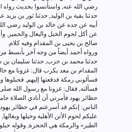
رضي الله عنه, واستأنسوا بحديث رواه ال
حدثنا بقية بن الوليد, حدثنا ثور بن يزي
أبيه عن جده عن خالد بن الوليد رضي الل
عن أكل لحوم الخيل والبغال والحمير. وأ
صالح بن يحيى بن المقدام وفيه كلام.
ورواه أحمد أيضاً من وجه آخر بأبسط من ه
حدثنا محمد بن حرب, حدثنا سليمان بن 
المقدام بن معد يكرب قال: غزونا مع خالد
فسألوني رمكة فدفعتها إليهم, فحبلوها وق
فسألته, فقال: غزونا مع رسول الله صلى
حظائر يهود فأمرني أن أنادي الصلاة جامعة
الناس: إنكم قد أسرعتم في حظائر يهود, أ
عليكم لحوم الأتن الأهلية وخيلها وبغال
الطير» والرمكة هي الحجرة, وقوله حبلوه