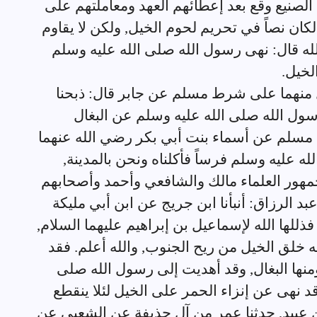
 الصنيع وقع بعد إعطائهم العهد ومعاملتهم على
كان نصاً في تحريم لحوم الخيل, ولكن لا يقاوم
له قال: نهى رسول الله صلى الله عليه وسلم
لخيل.
كل منهما على شرط مسلم عن جابر قال: ذبحنا
 رسول الله صلى الله عليه وسلم عن البغال
 مسلم عن أسماء بنت أبي بكر رضي الله عنهما
ه عليه وسلم فرساً فأكلناه ونحن بالمدينة,
مهور العلماء مالك والشافعي وأحمد وأصحابهم
د الرزاق: أنبأنا ابن جريج عن ابن أبي مليكة
للها الله لإسماعيل بن إبراهيم عليهما السلام,
ه خلق الخيل من ريح الجنوب, والله أعلم. فقد
ها البغال, وقد أهديت إلى رسول الله صلى
قد نهى عن إنزاء الحمر على الخيل لئلا ينقطع
ن عبيد, حدثنا عمر من آل حذيفة عن الشعبي عن