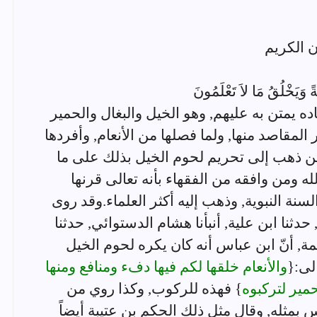
ةً وَيَخْلُقُ مَا لاَ تَعْلَمُونَ
ه يمتن به عليهم, وهو الخيل والبغال والحمير
 المقاصد منها, ولما فصلها من الأنعام, وأفردها
ن ذهب إلى تحريم لحوم الخيل بذلك على ما
لله ومن وافقه من الفقهاء بأنه تعالى قرنها
لسنة النبوية, وذهب إليه أكثر العلماء.وقد روى
دثنا ابن علية, أنبأنا هشام الدستوائي, حدثنا
ة, أنّ ابن عباس أنه كان يكره لحوم الخيل
لى:{
والأنعام خلقها لكم فيها دفء ومنافع ومنها
حمير لتركبوه
} فهذه للركوب, وكذا روي من
مثله, وقال مثل ذلك الحكم بن عتيبة أيضاً