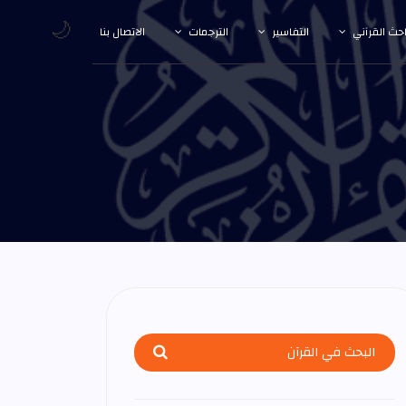
🌙
احث القرآني
التفاسير
الترجمات
الاتصال بنا