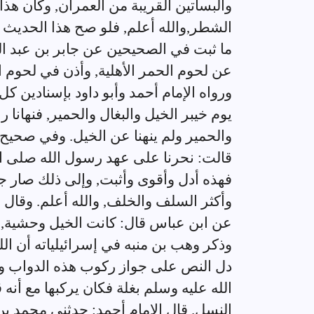
والبساتين القريبة من العمران, وكأن هذا
الشطر,والله أعلم, فلو صح هذا الحديث ل
ما ثبت في الصحيحين عن جابر بن عبد ال
عن لحوم الحمر الأهلية, وأذن في لحوم ا
ورواه الإمام أحمد وأبو داود بإسنادين 
يوم خيبر الخيل والبغال والحمير, فنهانا
والحمير ولم ينهنا عن الخيل. وفي صحيح
قالت: نحرنا على عهد رسول الله صلى الل
فهذه أدل وأقوى وأثبت, وإلى ذلك صار ج
وأكثر السلف والخلف, والله أعلم. وقال عب
عن ابن عباس قال: كانت الخيل وحشية, فذ
وذكر وهب بن منبه في إسرائيلياته أن الل
دل النص على جواز ركوب هذه الدواب ومن
الله عليه وسلم بغلة فكان يركبها مع أنه 
النسل. قال الإمام أحمد: حدثني محمد ب