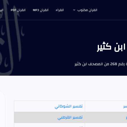
القرآن مكتوب
القراء
القرآن MP3
القرآن PDF
الب
حف ابن كثير
سر
تفسير الشوكاني
تفسير القرطبي