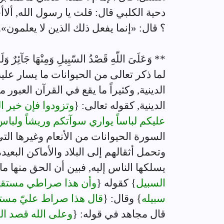
دحية الكلبي قال: قلت يا رسول الله, ألاأ
؟ قال: «إنما يفعل ذلك الذين لا يعلمون».
** وَعَلَىَ اللّهِ قَصْدُ السّبِيلِ وَمِنْهَا جَآئِرٌ وَلَو
لما ذكر تعالى من الحيوانات ما يسار عل
الدينية, وكثيراً ما يقع في القرآن العبور 
الدينية, كقوله تعالى: {
وتزودوا فإن خير ال
عليكم لباساً يواري سوآتكم وريشاً ولبا
السورة الحيوانات من الأنعام وغيرها الت
وتحمل أثقالهم إلى البلاد والأماكن البع
يسلكها الناس إليه, فبين أن الحق منها ما
السبيل
} كقوله {
وأن هذا صراطي مستقيماً
سبيله
} وقال: {
قال هذا صراط عليّ مست
قال مجاهد في قوله: {
وعلى الله قصد ال