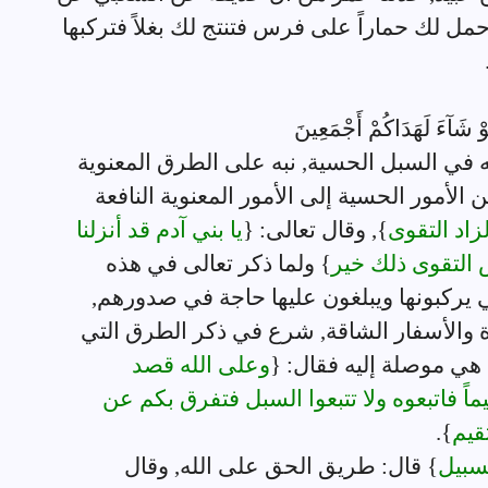
حمل لك حماراً على فرس فتنتج لك بغلاً فتركبها
ْ شَآءَ لَهَدَاكُمْ أَجْمَعِينَ
يه في السبل الحسية, نبه على الطرق المعنوية
من الأمور الحسية إلى الأمور المعنوية النافعة
زاد التقوى
}, وقال تعالى: {
يا بني آدم قد أنزلنا
س التقوى ذلك خير
} ولما ذكر تعالى في هذه
ي يركبونها ويبلغون عليها حاجة في صدورهم,
يدة والأسفار الشاقة, شرع في ذكر الطرق التي
 هي موصلة إليه فقال: {
وعلى الله قصد
 فاتبعوه ولا تتبعوا السبل فتفرق بكم عن
قيم
}.
سبيل
} قال: طريق الحق على الله, وقال