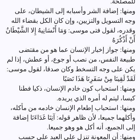
للمصلحة.
ومنها: إضافة الشر وأسبابه إلى الشيطان، على
وجه التسويل والتزيين، وإن كان الكل بقضاء الله
وقدره، لقول فتى موسى: وَمَا أَنْسَانِيهُ إِلا الشَّيْطَانُ
أَنْ أَذْكُرَهُ
ومنها: جواز إخبار الإنسان عما هو من مقتضى
طبيعة النفس، من نصب أو جوع، أو عطش، إذا لم
يكن على وجه التسخط وكان صدقا، لقول موسى:
لَقَدْ لَقِينَا مِنْ سَفَرِنَا هَذَا نَصَبًا
ومنها: استحباب كون خادم الإنسان، ذكيا فطنا
كيسا، ليتم له أمره الذي يريده.
ومنها: استحباب إطعام الإنسان خادمه من مأكله،
وأكلهما جميعا، لأن ظاهر قوله: آتِنَا غَدَاءَنَا إضافة
إلى الجميع، أنه أكل هو وهو جميعا.
ومنها: أن المعونة تنزل على العبد على حسب