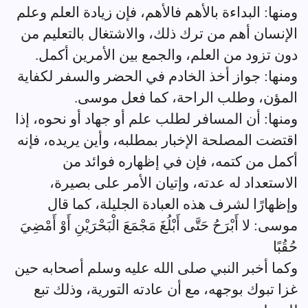
ومنها: البداءة بالأهم فالأهم، فإن زيادة العلم وعلم
الإنسان أهم من ترك ذلك، والاشتغال بالتعليم من
دون تزود من العلم، والجمع بين الأمرين أكمل.
ومنها: جواز أخذ الخادم في الحضر والسفر لكفاية
المؤن، وطلب الراحة، كما فعل موسى.
ومنها: أن المسافر لطلب علم أو جهاد أو نحوه، إذا
اقتضت المصلحة الإخبار بمطلبه، وأين يريده، فإنه
أكمل من كتمه، فإن في إظهاره فوائد من
الاستعداد له عدته، وإتيان الأمر على بصيرة،
وإظهارًا لشرف هذه العبادة الجليلة، كما قال
موسى: لا أَبْرَحُ حَتَّى أَبْلُغَ مَجْمَعَ الْبَحْرَيْنِ أَوْ أَمْضِيَ
حُقُبًا
وكما أخبر النبي صلى الله عليه وسلم أصحابه حين
غزا تبوك بوجهه، مع أن عادته التورية، وذلك تبع