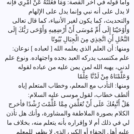
وأما قوله في آخر القصة: وَمَا فَعَلْتُهُ عَنْ أَمْرِي فإنه
لا يدل على أنه نبي وإنما يدل على الإلهام
والتحديث، كما يكون لغير الأنبياء، كما قال تعالى
وَأَوْحَيْنَا إِلَى أُمِّ مُوسَى أَنْ أَرْضِعِيهِ وَأَوْحَى رَبُّكَ إِلَى
النَّحْلِ أَنِ اتَّخِذِي مِنَ الْجِبَالِ بُيُوتًا
ومنها: أن العلم الذي يعلمه الله [ لعباده ] نوعان:
علم مكتسب يدركه العبد بجده واجتهاده. ونوع علم
لدني، يهبه الله لمن يمن عليه من عباده لقوله
وَعَلَّمْنَاهُ مِنْ لَدُنَّا عِلْمًا
ومنها: التأدب مع المعلم، وخطاب المتعلم إياه
ألطف خطاب، لقول موسى عليه السلام:
هَلْ أَتَّبِعُكَ عَلَى أَنْ تُعَلِّمَنِ مِمَّا عُلِّمْتَ رُشْدًا فأخرج
الكلام بصورة الملاطفة والمشاورة، وأنك هل تأذن
لي في ذلك أم لا وإقراره بأنه يتعلم منه، بخلاف ما
عليه أهل الجفاء أو الكبر، الذي لا يظهر للمعلم