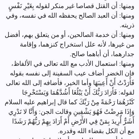
ومنها: أن القتل قصاصا غير منكر لقوله بِغَيْرِ نَفْسٍ
ومنها: أن العبد الصالح يحفظه الله في نفسه، وفي
ذريته.
ومنها: أن خدمة الصالحين، أو من يتعلق بهم، أفضل
من غيرها، لأنه علل استخراج كنزهما، وإقامة
جدارهما، أن أباهما صالح.
ومنها: استعمال الأدب مع الله تعالى في الألفاظ،
فإن الخضر أضاف عيب السفينة إلى نفسه بقوله
فَأَرَدْتُ أَنْ أَعِيبَهَا وأما الخير، فأضافه إلى الله تعالى
لقوله: فَأَرَادَ رَبُّكَ أَنْ يَبْلُغَا أَشُدَّهُمَا وَيَسْتَخْرِجَا
كَنْزَهُمَا رَحْمَةً مِنْ رَبِّكَ كما قال إبراهيم عليه السلام
وَإِذَا مَرِضْتُ فَهُوَ يَشْفِينِ وقالت الجن: وَأَنَّا لا نَدْرِي
أَشَرٌّ أُرِيدَ بِمَنْ فِي الأَرْضِ أَمْ أَرَادَ بِهِمْ رَبُّهُمْ رَشَدًا
مع أن الكل بقضاء الله وقدره.