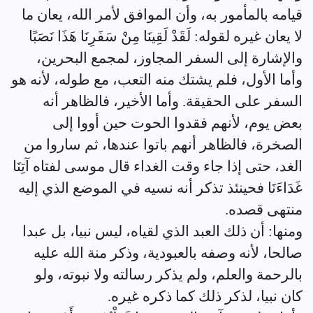
قيامه بالمأمور به، وأن الموافق لأمر الله، يعان ما
لا يعان غيره لقوله: لَقَدْ لَقِينَا مِنْ سَفَرِنَا هَذَا نَصَبًا
والإشارة إلى السفر المجاوز، لمجمع البحرين،
وأما الأول، فلم يشتك منه التعب، مع طوله، لأنه هو
السفر على الحقيقة. وأما الأخير، فالظاهر أنه
بعض يوم، لأنهم فقدوا الحوت حين أووا إلى
الصخرة، فالظاهر أنهم باتوا عندها، ثم ساروا من
الغد، حتى إذا جاء وقت الغداء قال موسى لفتاه آتِنَا
غَدَاءَنَا فحينئذ تذكر أنه نسيه في الموضع الذي إليه
منتهى قصده.
ومنها: أن ذلك العبد الذي لقياه، ليس نبيا، بل عبدا
صالحا، لأنه وصفه بالعبودية، وذكر منة الله عليه
بالرحمة والعلم، ولم يذكر رسالته ولا نبوته، ولو
كان نبيا، لذكر ذلك كما ذكره غيره.