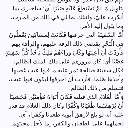
بِتَأْوِيلِ مَا لَمْ تَسْتَطِعْ عَلَيْهِ صَبْرًا أي: سأخبرك بما
أنكرت عليَّ، وأنبئك بما لي في ذلك من المآرب،
وما يئول إليه الأمر.
أَمَّا السَّفِينَةُ التي خرقتها فَكَانَتْ لِمَسَاكِينَ يَعْمَلُونَ
فِي الْبَحْرِ يقتضي ذلك الرقة عليهم، والرأفة بهم.
فَأَرَدْتُ أَنْ أَعِيبَهَا وَكَانَ وَرَاءَهُمْ مَلِكٌ يَأْخُذُ كُلَّ سَفِينَةٍ
غَصْبًا أي: كان مرورهم على ذلك الملك الظالم،
فكل سفينة صالحة تمر عليه ما فيها عيب غصبها
وأخذها ظلما، فأردت أن أخرقها ليكون فيها عيب،
فتسلم من ذلك الظالم.
وَأَمَّا الْغُلامُ الذي قتلته فَكَانَ أَبَوَاهُ مُؤْمِنَيْنِ فَخَشِينَا
أَنْ يُرْهِقَهُمَا طُغْيَانًا وَكُفْرًا وكان ذلك الغلام قد قدر
عليه أنه لو بلغ لأرهق أبويه طغيانا وكفرا، أي:
لحملهما على الطغيان والكفر، إما لأجل محبتهما