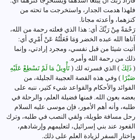
فَأَرَادَ رَبُّكَ أَنْ يَبْلُغَا أَشُدَّهُمَا وَيَسْتَخْرِجَا كَنْزَهُمَا أي:
فلهذا هدمت الجدار، واستخرجت ما تحته من
كنزهما، وأعدته مجانا.
رَحْمَةً مِنْ رَبِّكَ أي: هذا الذي فعلته رحمة من الله،
آتاها الله عبده الخضر وَمَا فَعَلْتُهُ عَنْ أَمْرِي أي:
أتيت شيئا من قبل نفسي، ومجرد إرادتي، وإنما
ذلك من رحمة الله وأمره.
(
ذَلِكَ
) الذي فسرته لك (
تَأْوِيلُ مَا لَمْ تَسْطِعْ عَلَيْهِ
صَبْرًا
) وفي هذه القصة العجيبة الجليلة، من
الفوائد والأحكام والقواعد شيء كثير، ننبه على
بعضه بعون الله. فمنها فضيلة العلم، والرحلة في
طلبه، وأنه أهم الأمور، فإن موسى عليه السلام
رحل مسافة طويلة، ولقي النصب في طلبه، وترك
القعود عند بني إسرائيل، لتعليمهم وإرشادهم،
واختار السفر لزيادة العلم على ذلك.