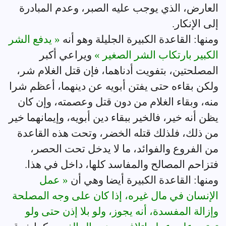
العارض، الذي يوجب عليه الصبر، وعدم المبادرة
إلى الإنكار.
ومنها: القاعدة الكبيرة الجليلة وهو أنه
« يدفع الشر
الكبير بارتكاب الشر الصغير »
ويراعي أكبر
المصلحتين، بتفويت أدناهما، فإن قتل الغلام شر،
ولكن بقاءه حتى يفتن أبويه عن دينهما، أعظم شرا
منه، وبقاء الغلام من دون قتل وعصمته، وإن كان
يظن أنه خير، فالخير ببقاء دين أبويه، وإيمانهما خير
من ذلك، فلذلك قتله الخضر، وتحت هذه القاعدة
من الفروع والفوائد، ما لا يدخل تحت الحصر،
فتزاحم المصالح والمفاسد كلها، داخل في هذا.
ومنها: القاعدة الكبيرة أيضا وهي أن
« عمل
الإنسان في مال غيره، إذا كان على وجه المصلحة
وإزالة المفسدة، أنه يجوز، ولو بلا إذن حتى ولو