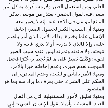
العلم، ومن استعمل الصبر ولازمه، أدرك به كل أمر
سعى فيه، لقول الخضر - يعتذر من موسى بذكر
المانع لموسى في الأخذ عنه- إنه لا يصبر معه.
ومنها: أن السبب الكبير لحصول الصبر، إحاطة
الإنسان علما وخبرة، بذلك الأمر، الذي أمر بالصبر
عليه، وإلا فالذي لا يدريه، أو لا يدري غايته ولا
نتيجته، ولا فائدته وثمرته ليس عنده سبب الصبر
لقوله: وَكَيْفَ تَصْبِرُ عَلَى مَا لَمْ تُحِطْ بِهِ خُبْرًا فجعل
الموجب لعدم صبره، وعدم إحاطته خبرا بالأمر.
ومنها: الأمر بالتأني والتثبت، وعدم المبادرة إلى
الحكم على الشيء، حتى يعرف ما يراد منه وما هو
المقصود.
ومنها: تعليق الأمور المستقبلية التي من أفعال
العباد بالمشيئة، وأن لا يقول الإنسان للشيء: إني