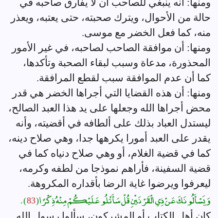
ومنها: أنه ينبغي للصاحب أن لا يفارق صاحبه في
حالة من الأحوال، ويترك صحبته، حتى يعتبه، ويعذر
منه، كما فعل الخضر مع موسى.
ومنها: أن موافقة الصاحب لصاحبه، في غير الأمور
المحذورة، مدعاة وسبب لبقاء الصحبة وتأكدها،
كما أن عدم الموافقة سبب لقطع المرافقة.
ومنها: أن هذه القضايا التي أجراها الخضر هي قدر
محض أجراها الله وجعلها على يد هذا العبد الصالح،
ليستدل العباد بذلك على ألطافه في أقضيته، وأنه
يقدر على العبد أمورا يكرهها جدا، وهي صلاح دينه،
كما في قضية الغلام، أو وهي صلاح دنياه كما في
قضية السفينة، فأراهم نموذجا من لطفه وكرمه،
ليعرفوا ويرضوا غاية الرضا بأقداره المكروهة.
وَيَسْأَلُونَكَ عَنْ ذِي الْقَرْنَيْنِ قُلْ سَأَتْلُو عَلَيْكُمْ مِنْهُ ذِكْرًا (
83
) .
كان أهل الكتاب أو المشركون، سألوا رسول الله