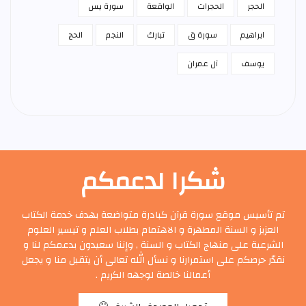
الحجر
الحجرات
الواقعة
سورة يس
ابراهيم
سورة ق
تبارك
النجم
الحج
يوسف
آل عمران
شكرا لدعمكم
تم تأسيس موقع سورة قرآن كبادرة متواضعة بهدف خدمة الكتاب
العزيز و السنة المطهرة و الاهتمام بطلاب العلم و تيسير العلوم
الشرعية على منهاج الكتاب و السنة , وإننا سعيدون بدعمكم لنا و
نقدّر حرصكم على استمرارنا و نسأل الله تعالى أن يتقبل منا و يجعل
أعمالنا خالصة لوجهه الكريم .