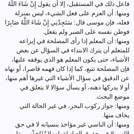
فاعل ذلك في المستقبل، إلا أن يقول إِنْ شَاءَ اللَّهُ
ومنها: أن العزم على فعل الشيء، ليس بمنزلة
فعله، فإن موسى قال: سَتَجِدُنِي إِنْ شَاءَ اللَّهُ صَابِرًا
فوطن نفسه على الصبر ولم يفعل.
ومنها: أن المعلم إذا رأى المصلحة في إيزاعه
للمتعلم أن يترك الابتداء في السؤال عن بعض
الأشياء، حتى يكون المعلم هو الذي يوقفه عليها،
فإن المصلحة تتبع، كما إذا كان فهمه قاصرا، أو نهاه
عن الدقيق في سؤال الأشياء التي غيرها أهم منها،
أو لا يدركها ذهنه، أو يسأل سؤالا لا يتعلق في
موضع البحث.
ومنها: جواز ركوب البحر، في غير الحالة التي
يخاف منها.
ومنها: أن الناسي غير مؤاخذ بنسيانه لا في حق
الله، ولا في حقوق العباد لقوله: لا تُؤَاخِذْنِي بِمَا