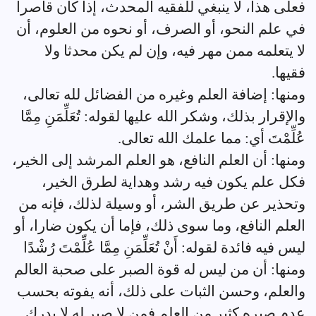
فعلى هذا، لا ينبغي للفقيه المحدث، إذا كان قاصرا
في علم النحو، أو الصرف، أو نحوه من العلوم، أن
لا يتعلمه ممن مهر فيه، وإن لم يكن محدثا ولا
فقيها.
ومنها: إضافة العلم وغيره من الفضائل لله تعالى،
والإقرار بذلك، وشكر الله عليها لقوله: تُعَلِّمَنِ مِمَّا
عُلِّمْتَ أي: مما علمك الله تعالى.
ومنها: أن العلم النافع، هو العلم المرشد إلى الخير،
فكل علم يكون فيه رشد وهداية لطرق الخير،
وتحذير عن طريق الشر، أو وسيلة لذلك، فإنه من
العلم النافع، وما سوى ذلك، فإما أن يكون ضارا، أو
ليس فيه فائدة لقوله: أَنْ تُعَلِّمَنِ مِمَّا عُلِّمْتَ رُشْدًا
ومنها: أن من ليس له قوة الصبر على صحبة العالم
والعلم، وحسن الثبات على ذلك، أنه يفوته بحسب
عدم صبره كثير من العلم فمن لا صبر له لا يدرك