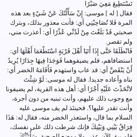
تَسْتَطِيعَ مَعِيَ صَبْرًا
فقال [ له ] موسى: إِنْ سَأَلْتُكَ عَنْ شَيْءٍ بعد هذه
المرة فَلا تُصَاحِبْنِي أي: فأنت معذور بذلك، وبترك
صحبتي قَدْ بَلَغْتَ مِنْ لَدُنِّي عُذْرًا أي: أعذرت مني،
ولم تقصر.
فَانْطَلَقَا حَتَّى إِذَا أَتَيَا أَهْلَ قَرْيَةٍ اسْتَطْعَمَا أَهْلَهَا أي:
استضافاهم، فلم يضيفوهما فَوَجَدَا فِيهَا جِدَارًا يُرِيدُ
أَنْ يَنْقَضَّ أي: قد عاب واستهدم فَأَقَامَهُ الخضر أي:
بناه وأعاده جديدا. فقال له موسى: لَوْ شِئْتَ
لاتَّخَذْتَ عَلَيْهِ أَجْرًا أي: أهل هذه القرية، لم يضيفونا
مع وجوب ذلك عليهم، وأنت تبنيه من دون أجرة،
وأنت تقدر عليها؟. فحينئذ لم يف موسى عليه
السلام بما قال، واستعذر الخضر منه، فقال له: هَذَا
فِرَاقُ بَيْنِي وَبَيْنِكَ فإنك شرطت ذلك على نفسك،
فلم يبق الآن عذر، ولا موضع للصحبة، سَأُنَبِّئُكَ