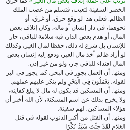
ترتب على عمله إتلاف بعض مال الغير »
كما خرق
الخضر السفينة لتعيب، فتسلم من غصب الملك
الظالم. فعلى هذا لو وقع حرق، أو غرق، أو
نحوهما، في دار إنسان أو ماله، وكان إتلاف بعض
المال، أو هدم بعض الدار، فيه سلامة للباقي، جاز
للإنسان بل شرع له ذلك، حفظا لمال الغير، وكذلك
لو أراد ظالم أخذ مال الغير، ودفع إليه إنسان بعض
المال افتداء للباقي جاز، ولو من غير إذن.
ومنها: أن العمل يجوز في البحر، كما يجوز في البر
لقوله: يَعْمَلُونَ فِي الْبَحْرِ ولم ينكر عليهم عملهم.
ومنها: أن المسكين قد يكون له مال لا يبلغ كفايته،
ولا يخرج بذلك عن اسم المسكنة، لأن الله أخبر أن
هؤلاء المساكين، لهم سفينة.
ومنها: أن القتل من أكبر الذنوب لقوله في قتل
الغلام لَقَدْ جِئْتَ شَيْئًا نُكْرًا