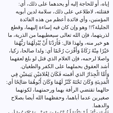
إياه، أو للحاجة إليه أو يحدهما على ذلك، أي:
فقتلته، لاطلاعي على ذلك، سلامة لدين أبويه
المؤمنين، وأي فائدة أعظم من هذه الفائدة
الجليلة؟!! وهو وإن كان فيه إساءة إليهما، وقطع
لذريتهما، فإن الله تعالى سيعطيهما من الذرية، ما
هو خير منه، ولهذا قال: فَأَرَدْنَا أَنْ يُبْدِلَهُمَا رَبُّهُمَا
خَيْرًا مِنْهُ زَكَاةً وَأَقْرَبَ رُحْمًا أي: ولدا صالحا، زكيا،
واصلا لرحمه، فإن الغلام الذي قتل لو بلغ لعقهما
أشد العقوق بحملهما على الكفر والطغيان.
وَأَمَّا الْجِدَارُ الذي أقمته فَكَانَ لِغُلامَيْنِ يَتِيمَيْنِ فِي
الْمَدِينَةِ وَكَانَ تَحْتَهُ كَنْزٌ لَهُمَا وَكَانَ أَبُوهُمَا صَالِحًا أي:
حالهما تقتضي الرأفة بهما ورحمتهما، لكونهما
صغيرين عدما أباهما، وحفظهما الله أيضا بصلاح
والدهما.