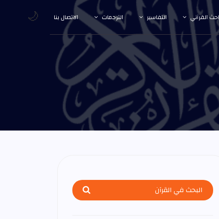
🌙
احث القرآني
التفاسير
الترجمات
الاتصال بنا