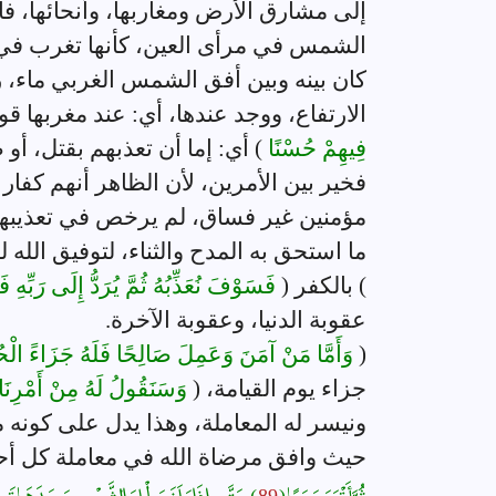
إلى مشارق الأرض ومغاربها، وأنحائها، ف
الشمس في مرأى العين، كأنها تغرب في ع
كان بينه وبين أفق الشمس الغربي ماء، 
الارتفاع، ووجد عندها، أي: عند مغربها قوم
فِيهِمْ حُسْنًا
) أي: إما أن تعذبهم بقتل، أ
فخير بين الأمرين، لأن الظاهر أنهم كفار
مؤمنين غير فساق، لم يرخص في تعذيبهم
ما استحق به المدح والثناء، لتوفيق الله
) بالكفر (
فَسَوْفَ نُعَذِّبُهُ ثُمَّ يُرَدُّ إِلَى رَبِّهِ فَي
عقوبة الدنيا، وعقوبة الآخرة.
(
وَأَمَّا مَنْ آمَنَ وَعَمِلَ صَالِحًا فَلَهُ جَزَاءً ال
جزاء يوم القيامة، (
وَسَنَقُولُ لَهُ مِنْ أَمْرِنَ
ونيسر له المعاملة، وهذا يدل على كونه من
حيث وافق مرضاة الله في معاملة كل أحد،
ثُمَّ أَتْبَعَ سَبَبًا (
89
) حَتَّى إِذَا بَلَغَ مَطْلِعَ الشَّمْسِ وَجَدَهَا تَطْلُع