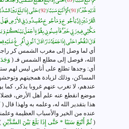
لَدَيْهِ خُبْرًا (
91
) ثُمَّ أَتْبَعَ سَبَبًا (
92
) حَتَّى إِذَا بَلَغَ بَيْنَ السَّ
الْقَرْنَيْنِ إِنَّ يَأْجُوجَ وَمَأْجُوجَ مُفْسِدُونَ فِي الأَرْضِ فَهَلْ نَجْ
مَكَّنِّي فِيهِ رَبِّي خَيْرٌ فَأَعِينُونِي بِقُوَّةٍ أَجْعَلْ بَيْنَكُمْ وَبَيْ
قَالَ انْفُخُوا حَتَّى إِذَا جَعَلَهُ نَارًا قَالَ آتُونِي أُفْرِغْ عَلَيْهِ قِط
أي لما وصل إلى مغرب الشمس كر راجعا، 
الله، فوصل إلى مطلع الشمس فـ (
وَجَدَه
أي: وجدها تطلع على أناس ليس لهم ست
المساكن، وذلك لزيادة همجيتهم وتوحشه
عندهم، لا تغرب عنهم غروبا يذكر، كما 
موضع انقطع عنه علم أهل الأرض، فضلا عن
هذا بتقدير الله له، وعلمه به ولهذا قال (
كَ
عنده من الخير والأسباب العظيمة وعلمنا
(
ثُمَّ أَتْبَعَ سَبَبًا * حَتَّى إِذَا بَلَغَ بَيْنَ السَّدَّيْنِ
)