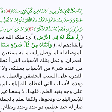
إِنَّا مَكَّنَّا لَهُ فِي الأَرْضِ وَآتَيْنَاهُ مِنْ كُلِّ شَيْءٍ سَبَبًا (
84
) فَأَ
حَمِئَةٍ وَوَجَدَ عِنْدَهَا قَوْمًا قُلْنَا يَا ذَا الْقَرْنَيْنِ إِمَّا أَنْ تُعَذِّبَ
يُرَدُّ إِلَى رَبِّهِ فَيُعَذِّبُهُ عَذَابًا نُكْرًا (
87
) وَأَمَّا مَنْ آمَنَ وَعَمِ
(
إِنَّا مَكَّنَّا لَهُ فِي الأرْضِ
) أي: ملكه الله ت
وانقيادهم له. (
وَآتَيْنَاهُ مِنْ كُلِّ شَيْءٍ سَبَبًا *
الموصلة له لما وصل إليه، ما به يستعين
العمران، وعمل بتلك الأسباب التي أعطاه
من عنده شيء من الأسباب يسلكه، ولا كل
القدرة على السبب الحقيقي والعمل به،
وهذه الأسباب التي أعطاه الله إياها، لم يخب
على وجه يفيد العلم، فلهذا، لا يسعنا غير
للإسرائيليات ونحوها، ولكننا نعلم بالجملة
صار له جند عظيم، ذو عدد وعدد ونظام، 