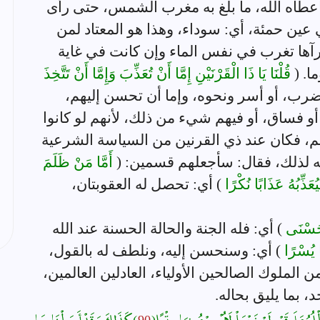
أعطاه الله، ما بلغ به مغرب الشمس، حتى رأى
ين حمئة، أي: سوداء، وهذا هو المعتاد لمن
رآها تغرب في نفس الماء وإن كانت في غاية
ا. (
قُلْنَا يَا ذَا الْقَرْنَيْنِ إِمَّا أَنْ تُعَذِّبَ وَإِمَّا أَنْ تَتَّخِذَ
و ضرب، أو أسر ونحوه، وإما أن تحسن إليهم،
 أو فساق، أو فيهم شيء من ذلك، لأنهم لو كانوا
، فكان عند ذي القرنين من السياسة الشرعية
 له لذلك، فقال: سأجعلهم قسمين: (
أَمَّا مَنْ ظَلَمَ
ُعَذِّبُهُ عَذَابًا نُكْرًا
) أي: تحصل له العقوبتان،
ْحُسْنَى
) أي: فله الجنة والحالة الحسنة عند الله
ا يُسْرًا
) أي: وسنحسن إليه، ونلطف له بالقول،
 الملوك الصالحين الأولياء، العادلين العالمين،
 بما يليق بحاله.
ُ عَلَى قَوْمٍ لَمْ نَجْعَلْ لَهُمْ مِنْ دُونِهَا سِتْرًا (
90
) كَذَلِكَ وَقَدْ أَحَطْنَا بِمَا