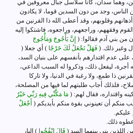
ن، وهما سدان، كانا سلاسل جبال معروفين في
 الناس، وجد من دون السدين قوما، لا يكادون
ذهانهم وقلوبهم، وقد أعطى الله ذا القرنين من
 القوم وفقههم، وراجعهم، وراجعوه، فاشتكوا إليه
من بني آدم فقالوا: (
إِنَّ يَأْجُوجَ وَمَأْجُوجَ
ل وغير ذلك. (
فَهَلْ نَجْعَلُ لَكَ خَرْجًا
) أي جعلا (
 على عدم اقتدارهم بأنفسهم على بنيان السد،
له أجرة، ليفعل ذلك، وذكروا له السبب الداعي،
ين ذا طمع، ولا رغبة في الدنيا، ولا تاركا
لاح، فلذلك أجاب طلبتهم لما فيها من المصلحة،
ه واقتداره، فقال لهم: (
مَا مَكَّنِّي فِيهِ رَبِّي خَيْرٌ
ب منكم أن تعينوني بقوة منكم بأيديكم (
أَجْعَلْ
 عليكم.
عطوه ذلك.
ين اللذين بني بينهما السد (
قَالَ انْفُخُوا
) النار