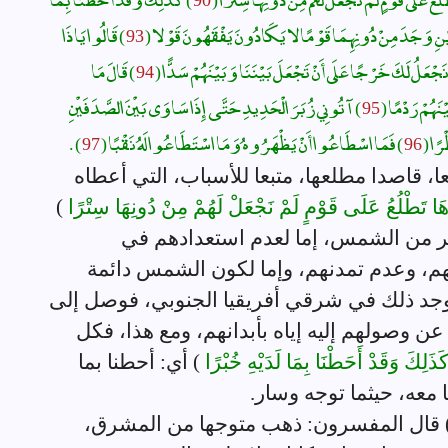
دَّيْنِ وَجَدَ مِنْ دُونِهِمَا قَوْمًا لا يَكَادُونَ يَفْقَهُونَ قَوْلا (
93
) قَالُوا يَا ذَا
عَلُ لَكَ خَرْجًا عَلَى أَنْ تَجْعَلَ بَيْنَنَا وَبَيْنَهُمْ سَدًّا (
94
) قَالَ مَا
نَهُمْ رَدْمًا (
95
) آتُونِي زُبَرَ الْحَدِيدِ حَتَّى إِذَا سَاوَى بَيْنَ الصَّدَفَيْنِ
ْرًا (
96
) فَمَا اسْطَاعُوا أَنْ يَظْهَرُوهُ وَمَا اسْتَطَاعُوا لَهُ نَقْبًا (
97
) .
قاصدا مطلعها، متبعا للأسباب، التي أعطاه
َا تَطْلُعُ عَلَى قَوْمٍ لَمْ نَجْعَلْ لَهُمْ مِنْ دُونِهَا سِتْرًا
)
ر من الشمس، إما لعدم استعدادهم في
م، وعدم تمدنهم، وإما لكون الشمس دائمة
يوجد ذلك في شرقي أفريقيا الجنوبي، فوصل إلى
 وصولهم إليه إياه بأبدانهم، ومع هذا، فكل
ذَلِكَ وَقَدْ أَحَطْنَا بِمَا لَدَيْهِ خُبْرًا
) أي: أحطنا بما
 معه، حيثما توجه وسار.
 قال المفسرون: ذهب متوجها من المشرق،