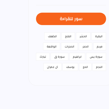
سور للقراءة
البقرة
الحشر
الفتح
الكهف
مريم
الحجر
الحجرات
الواقعة
سورة يس
ابراهيم
سورة ق
تبارك
النجم
الحج
يوسف
آل عمران