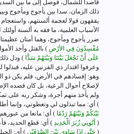
قاصدا للشمال، فوصل إلى ما بين السدي
ذلك الزمان، سدا بين يأجوج ومأجوج وبين
يفقهون قولا لعجمة ألسنتهم، واستعجام أ
الأسباب العلمية، ما فقه به ألسنة أولئك
ضرر يأجوج ومأجوج، وهما أمتان عظيمتان 
مُفْسِدُونَ فِي الأرْضِ
) بالقتل وأخذ الأموا
عَلَى أَنْ تَجْعَلَ بَيْنَنَا وَبَيْنَهُمْ سَدًّا
) ودل ذلك
وعرفوا اقتدار ذي القرنين عليه، فبذلوا 
وهو: إفسادهم في الأرض، فلم يكن ذو القرن
لإصلاح أحوال الرعية، بل كان قصده الإص
ولم يأخذ منهم أجرة، وشكر ربه على تمكين
) أي: مما تبذلون لي وتعطوني، وإنما أطل
بَيْنَكُمْ وَبَيْنَهُمْ رَدْمًا
) أي: مانعا من عبورهم
(
آتُونِي زُبَرَ الْحَدِيدِ
) أي: قطع الحديد، فأ
(
حَتَّى إِذَا سَاوَى بَيْنَ الصَّدَفَيْنِ
) أي: الجبل