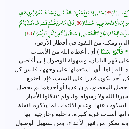
تْبَعَ سَبَبًا (
85
) حَتَّى إِذَا بَلَغَ مَغْرِبَ الشَّمْسِ وَجَدَهَا تَغْرُبُ فِي عَيْنٍ
 وَإِمَّا أَنْ تَتَّخِذَ فِيهِمْ حُسْنًا (
86
) قَالَ أَمَّا مَنْ ظَلَمَ فَسَوْفَ نُعَذِّبُهُ ثُمَّ
لَ صَالِحًا فَلَهُ جَزَاءً الْحُسْنَى وَسَنَقُولُ لَهُ مِنْ أَمْرِنَا يُسْرًا (
88
) .
عالى، ومكنه من النفوذ في أقطار الأرض،
 فَأَتْبَعَ سَبَبًا
) أي: أعطاه الله من الأسباب
 على قهر البلدان، وسهولة الوصول إلى أقاصي
 الله إياها، أي: استعملها على وجهها، فليس كل
 أحد يكون قادرا على السبب، فإذا اجتمع
 حصل المقصود، وإن عدما أو أحدهما لم يحصل.
رنا الله ولا رسوله بها، ولم تتناقلها الأخبار
 السكوت عنها، وعدم الالتفات لما يذكره النقلة
 أنها أسباب قوية كثيرة، داخلية وخارجية، بها
وبه تمكن من قهر الأعداء، ومن تسهيل الوصول