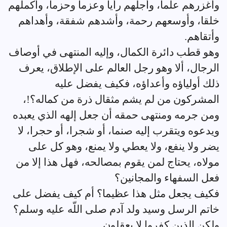
وأغزرهم علما، وأجلهم رأيا وعزما وحزما، وأكملهم
خلقا، وأوسعهم رحمة، وأشدهم شفقة، وأهداهم
وأتقاهم.
وهو قطب دائرة الكمال، وإليه المنتهى في أوصاف
الرجال، ألا وهو رجل العالم على الإطلاق، يعرف
ذلك أولياؤه وأعداؤه، فكيف يفضل عليه
المشركون من لم يشم مثقال ذرة من كماله؟!،
ومن جرمه ومنتهى حمقه أن جعل إلهه الذي يعبده
ويدعوه ويتقرب إليه صنما، أو شجرا، أو حجرا، لا
يضر ولا ينفع، ولا يعطي ولا يمنع، وهو كل على
مولاه، يحتاج لمن يقوم بمصالحه، فهل هذا إلا من
فعل السفهاء والمجانين؟
فكيف يجعل مثل هذا عظيما؟ أم كيف يفضل على
خاتم الرسل وسيد ولد آدم صلى اللّه عليه وسلم؟
ولكن الذين كفروا لا يعقلون.