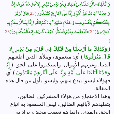
وَكَذَلِكَ مَا أَرْسَلْنَا مِنْ قَبْلِكَ فِي قَرْيَةٍ مِنْ نَذِيرٍ إِلا قَالَ مُتْرَفُوهَا إِنَّا
وَجَدْنَا آبَاءَنَا عَلَى أُمَّةٍ وَإِنَّا عَلَى آثَارِهِمْ مُقْتَدُونَ (
23
) قَالَ أَوَلَوْ
جِئْتُكُمْ بِأَهْدَى مِمَّا وَجَدْتُمْ عَلَيْهِ آبَاءَكُمْ قَالُوا إِنَّا بِمَا أُرْسِلْتُمْ بِهِ
كَافِرُونَ (
24
) فَانْتَقَمْنَا مِنْهُمْ فَانْظُرْ كَيْفَ كَانَ عَاقِبَةُ الْمُكَذِّبِينَ (
25
) .
(
وَكَذَلِكَ مَا أَرْسَلْنَا مِنْ قَبْلِكَ فِي قَرْيَةٍ مِنْ نَذِيرٍ إِلا
قَالَ مُتْرَفُوهَا
) أي: منعموها، وملأها الذين أطغتهم
الدنيا، وغرتهم الأموال، واستكبروا على الحق. (
إِنَّا
وَجَدْنَا آبَاءَنَا عَلَى أُمَّةٍ وَإِنَّا عَلَى آثَارِهِمْ مُقْتَدُونَ
) أي:
فهؤلاء ليسوا ببدع منهم، وليسوا بأول من قال هذه
المقالة.
وهذا الاحتجاج من هؤلاء المشركين الضالين،
بتقليدهم لآبائهم الضالين، ليس المقصود به اتباع
الحق والهدى، وإنما هو تعصب محض، يراد به