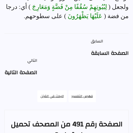
ولجعل (
لِبُيُوتِهِمْ سُقُفًا مِنْ فَضَّةٍ وَمَعَارِجَ
) أي: درجا
من فضة (
عَلَيْهَا يَظْهَرُونَ
) على سطوحهم.
السابق
الصفحة السابقة
التالي
الصفحة التالية
فهرس التفسير
البحث في القرآن
الصفحة رقم 491 من المصحف تحميل