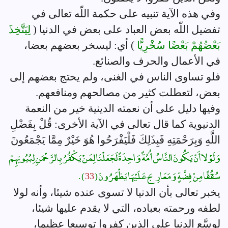
وفي هذه الآية تنبيه على حكمة اللّه تعالى في
تفضيل اللّه بعض العباد على بعض في الدنيا (
لِيَتَّخِذَ
بَعْضُهُمْ بَعْضًا سُخْرِيًّا
) أي: ليسخر بعضهم بعضا،
في الأعمال والحرف والصنائع.
فلو تساوى الناس في الغنى، ولم يحتج بعضهم إلى
بعض، لتعطلت كثير من مصالحهم ومنافعهم.
وفيها دليل على أن نعمته الدينية خير من النعمة
الدنيوية كما قال تعالى في الآية الأخرى: قُلْ بِفَضْلِ
اللَّهِ وَبِرَحْمَتِهِ فَبِذَلِكَ فَلْيَفْرَحُوا هُوَ خَيْرٌ مِمَّا يَجْمَعُونَ
وَلَوْلا أَنْ يَكُونَ النَّاسُ أُمَّةً وَاحِدَةً لَجَعَلْنَا لِمَنْ يَكْفُرُ بِالرَّحْمَنِ لِبُيُوتِهِمْ
سُقُفًا مِنْ فِضَّةٍ وَمَعَارِجَ عَلَيْهَا يَظْهَرُونَ (
33
) .
يخبر تعالى بأن الدنيا لا تسوى عنده شيئا، وأنه لولا
لطفه ورحمته بعباده، التي لا يقدم عليها شيئا،
لوسَّع الدنيا على الذين كفروا توسيعا عظيما،