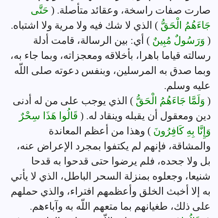
صارت صفات راسخة، وعقائد متأصلة. (
حَتَّى
جَاءَهُمُ الْحَقُّ
) الذي لا شك فيه ولا مرية ولا اشتباه.
(
وَرَسُولٌ مُبِينٌ
) أي: بين الرسالة، قامت أدلة
رسالته قياما باهرا، بأخلاقه ومعجزاته، وبما جاء به،
وبما صدق به المرسلين، وبنفس دعوته صلى اللّه
عليه وسلم.
(
وَلَمَّا جَاءَهُمُ الْحَقُّ
) الذي يوجب على من له أدنى
دين ومعقول أن يقبله وينقاد له. (
قَالُوا هَذَا سِحْرٌ
وَإِنَّا بِهِ كَافِرُونَ
) وهذا من أعظم المعاندة
والمشاقة، فإنهم لم يكتفوا بمجرد الإعراض عنه،
بل ولا جحده، فلم يرضوا حتى قدحوا به قدحا
شنيعا، وجعلوه بمنزلة السحر الباطل، الذي لا يأتي
به إلا أخبث الخلق وأعظمهم افتراء، والذي حملهم
على ذلك، طغيانهم بما متعهم اللّه به وآباءهم.