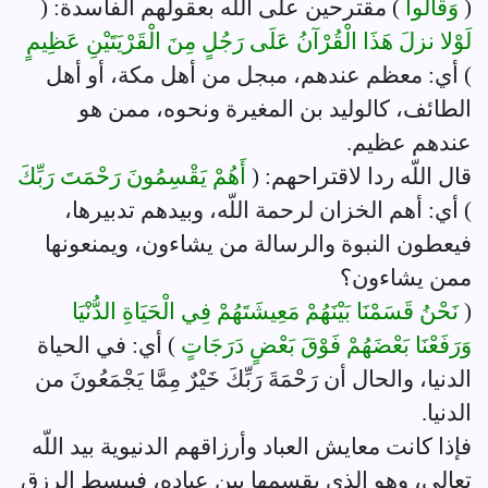
(
وَقَالُوا
) مقترحين على اللّه بعقولهم الفاسدة: (
لَوْلا نزلَ هَذَا الْقُرْآنُ عَلَى رَجُلٍ مِنَ الْقَرْيَتَيْنِ عَظِيمٍ
) أي: معظم عندهم، مبجل من أهل مكة، أو أهل
الطائف، كالوليد بن المغيرة ونحوه، ممن هو
عندهم عظيم.
قال اللّه ردا لاقتراحهم: (
أَهُمْ يَقْسِمُونَ رَحْمَتَ رَبِّكَ
) أي: أهم الخزان لرحمة اللّه، وبيدهم تدبيرها،
فيعطون النبوة والرسالة من يشاءون، ويمنعونها
ممن يشاءون؟
(
نَحْنُ قَسَمْنَا بَيْنَهُمْ مَعِيشَتَهُمْ فِي الْحَيَاةِ الدُّنْيَا
وَرَفَعْنَا بَعْضَهُمْ فَوْقَ بَعْضٍ دَرَجَاتٍ
) أي: في الحياة
الدنيا، والحال أن رَحْمَةَ رَبِّكَ خَيْرٌ مِمَّا يَجْمَعُونَ من
الدنيا.
فإذا كانت معايش العباد وأرزاقهم الدنيوية بيد اللّه
تعالى، وهو الذي يقسمها بين عباده، فيبسط الرزق