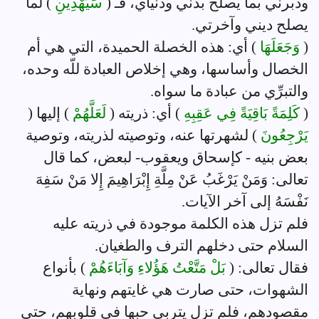
ودبرني بما يصلح بدني ودنياي، فـ (
سَيَهْدِينِ
) لما
يصلح ديني وآخرتي.
(
وَجَعَلَهَا
) أي: هذه الخصلة الحميدة، التي هي أم
الخصال وأساسها، وهي إخلاص العبادة للّه وحده،
والتبرِّي من عبادة ما سواه.
(
كَلِمَةً بَاقِيَةً فِي عَقِبِهِ
) أي: ذريته (
لَعَلَّهُمْ
) إليها (
يَرْجِعُونَ
) لشهرتها عنه، وتوصيته لذريته، وتوصية
بعض بنيه - كإسحاق ويعقوب- لبعض، كما قال
تعالى: وَمَنْ يَرْغَبُ عَنْ مِلَّةِ إِبْرَاهِيمَ إِلا مَنْ سَفِهَ
نَفْسَهُ إلى آخر الآيات.
فلم تزل هذه الكلمة موجودة في ذريته عليه
السلام حتى دخلهم الترف والطغيان.
فقال تعالى: (
بَلْ مَتَّعْتُ هَؤُلاءِ وَآبَاءَهُمْ
) بأنواع
الشهوات، حتى صارت هي غايتهم ونهاية
مقصودهم، فلم تزل يتربى حبها في قلوبهم، حتى