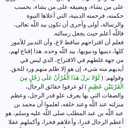
على من يشاء، ويضيقه على من يشاء، بحسب
حكمته، فرحمته الدينية، التي أعلاها النبوة
والرسالة، أولى وأحرى أن تكون بيد اللّه تعالى،
فاللّه أعلم حيث يجعل رسالته.
فعلم أن اقتراحهم ساقط لاغ، وأن التدبير للأمور
كلها، دينيها ودنيويها، بيد اللّه وحده. هذا إقناع لهم،
من جهة غلطهم في الاقتراح، الذي ليس في
أيديهم منه شيء، إن هو إلا ظلم منهم ورد للحق.
وقولهم: (
لَوْلا نزلَ هَذَا الْقُرْآنُ عَلَى رَجُلٍ مِنَ
الْقَرْيَتَيْنِ عَظِيمٍ
) لو عرفوا حقائق الرجال،
والصفات التي بها يعرف علو قدر الرجل، وعظم
منزلته عند اللّه وعند خلقه، لعلموا أن محمد بن
عبد اللّه بن عبد المطلب صلى اللّه عليه وسلم، هو
أعظم الرجال قدرا، وأعلاهم فخرا، وأكملهم عقلا