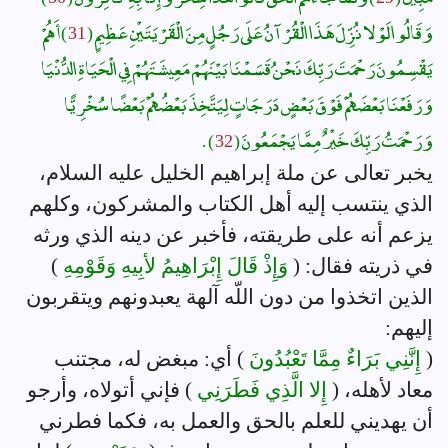
وَقَالُوا لَوْلا نُزِّلَ هَذَا الْقُرْآنُ عَلَى رَجُلٍ مِنَ الْقَرْيَتَيْنِ عَظِيمٍ (
31
) أَهُمْ
يَقْسِمُونَ رَحْمَتَ رَبِّكَ نَحْنُ قَسَمْنَا بَيْنَهُمْ مَعِيشَتَهُمْ فِي الْحَيَاةِ الدُّنْيَا
وَرَفَعْنَا بَعْضَهُمْ فَوْقَ بَعْضٍ دَرَجَاتٍ لِيَتَّخِذَ بَعْضُهُمْ بَعْضًا سُخْرِيًّا
وَرَحْمَتُ رَبِّكَ خَيْرٌ مِمَّا يَجْمَعُونَ (
32
) .
يخبر تعالى عن ملة إبراهيم الخليل عليه السلام،
الذي ينتسب إليه أهل الكتاب والمشركون، وكلهم
يزعم أنه على طريقته، فأخبر عن دينه الذي ورثه
في ذريته فقال: (
وَإِذْ قَالَ إِبْرَاهِيمُ لأبِيهِ وَقَوْمِهِ
)
الذين اتخذوا من دون اللّه آلهة يعبدونهم ويتقربون
إليهم:
(
إِنَّنِي بَرَاءٌ مِمَّا تَعْبُدُونَ
) أي: مبغض له، مجتنب
معاد لأهله، (
إِلا الَّذِي فَطَرَنِي
) فإني أتولاه، وأرجو
أن يهديني للعلم بالحق والعمل به، فكما فطرني