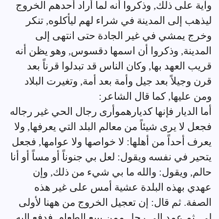
وآية على ذلك, وذكروا أنه لما أراد أحدهم الخروج
ليذهب إلى المدينة في شراء لهم ليأكلوه, تنكر
وخرج يمشي في غير الجادة حتى انتهى إلى
المدينة, وذكروا أن اسمها دقسوس, وهو يظن أنه
قريب العهد بها, وكان الناس قد تبدلوا قرناً بعد
قرن وجيلاً بعد جيل وأمة بعد أمة, وتغيرت البلاد
ومن عليها, كما قال الشاعر:
أما الديار فإنها كديارهموأرى رجال الحي غير رجاله
فجعل لا يرى شيئاً من معالم البلد التي يعرفها, ولا
يعرف أحداً من أهلها: لا خواصها ولا عوامها, فجعل
يتحير في نفسه ويقول: لعل بي جنوناً أو مساً أو أنا
حالم, ويقول: والله ما بي شيء من ذلك, وإن
عهدي بهذه البلدة عشية أمس على غير هذه
الصفة. ثم قال: إن تعجيل الخروج من ههنا لأولى
لي, ثم عمد إلى رجل ممن يبيع الطعام, فدفع إليه