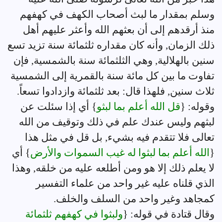
وسلم بمقدار ما لبث أصحاب الكهف في كهفهم
منذ أرقدهم إلى أن بعثهم الله وأعثر عليهم أهل
ذلك الزمان, وأنه كان مقداره ثلثمائة سنة تزيد تسع
سنين بالهلالية, وهي الثلثمائة سنة بالشمسية, فإن
تفاوت ما بين كل مائة سنة بالقمرية إلى الشمسية
ثلاث سنين, فلهذا قال: بعد ثلثمائة وازدادوا تسعاً.
وقوله: {
قل الله أعلم بما لبثو
} أي إذا سئلت عن
لبثهم وليس عندك علم في ذلك وتوقيف من الله
تعالى فلا تتقدم فيه بشيء, بل قل في مثل هذا
{
الله أعلم بما لبثوا له غيب السموات والأرض
} أي
لا يعلم ذلك إلا هو ومن أطلعه عليه من خلقه, وهذا
الذي قلناه عليه غير واحد من علماء التفسير
كمجاهد وغير واحد من السلف والخلف.
وقال قتادة في قوله: {
ولبثوا في كهفهم ثلثمائة