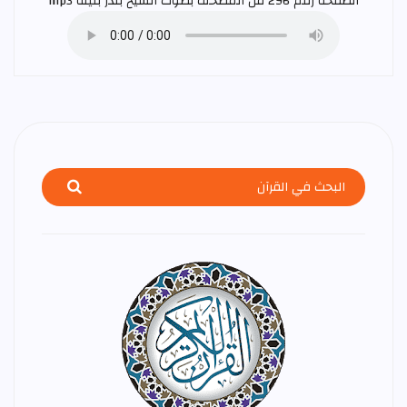
الصفحة رقم 296 من المصحف بصوت الشيخ
بندر بليلة
mp3