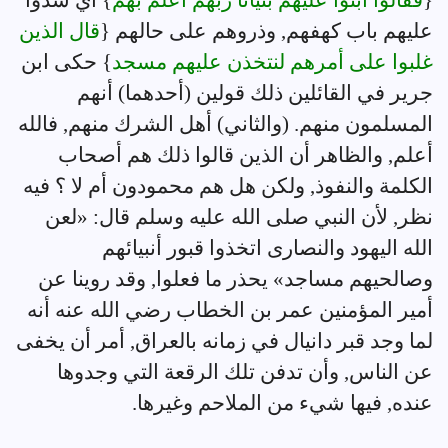
{
فقالوا ابنوا عليهم بنياناً ربهم أعلم بهم
} أي سدوا
عليهم باب كهفهم, وذروهم على حالهم {
قال الذين
غلبوا على أمرهم لنتخذن عليهم مسجد
} حكى ابن
جرير في القائلين ذلك قولين (أحدهما) أنهم
المسلمون منهم. (والثاني) أهل الشرك منهم, فالله
أعلم, والظاهر أن الذين قالوا ذلك هم أصحاب
الكلمة والنفوذ, ولكن هل هم محمودون أم لا ؟ فيه
نظر, لأن النبي صلى الله عليه وسلم قال: «لعن
الله اليهود والنصارى اتخذوا قبور أنبيائهم
وصالحيهم مساجد» يحذر ما فعلوا, وقد روينا عن
أمير المؤمنين عمر بن الخطاب رضي الله عنه أنه
لما وجد قبر دانيال في زمانه بالعراق, أمر أن يخفى
عن الناس, وأن تدفن تلك الرقعة التي وجدوها
عنده, فيها شيء من الملاحم وغيرها.