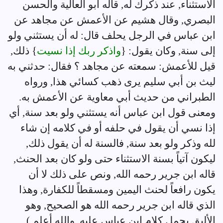
الاستثناء, عند ذكرك له, قاله أبو العالية والحسن
البصري, وقال هشيم عن الأعمش عن مجاهد عن
ابن عباس في الرجل يحلف قال: له أن يستثني ولو
إلى سنة, وكان يقول: {
واذكر ربك إذا نسيت
} ذلك,
قيل للأعمش: سمعته عن مجاهد ؟ فقال: حدثني به
ليث بن أبي سليم يرى ذهب كسائي هذا, ورواه
الطبراني من حديث أبي معاوية عن الأعمش به.
ومعنى قول ابن عباس أنه يستثني ولو بعد سنة, أي
إذا نسي أن يقول في حلفه أو في كلامه إن شاء
لله وذكر ولو بعد سنة, فالسنة له أن يقول ذلك,
ليكون آتياً بسنة الاستثناء حتى ولو كان بعد الحنث,
قاله ابن جرير رحمه الله, ونص على ذلك لا أن
يكون رافعاً لحنث اليمين ومسقطاً للكفارة, وهذا
الذي قاله ابن جرير رحمه الله هو الصحيح, وهو
الأليق بحمل كلام ابن عباس عليه, والله أعلم.)