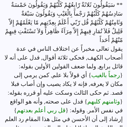
** سَيَقُولُونَ ثَلاثَةٌ رّابِعُهُمْ كَلْبُهُمْ وَيَقُولُونَ خَمْسَةٌ
سَادِسُهُمْ كَلْبُهُمْ رَجْماً بِالْغَيْبِ وَيَقُولُونَ سَبْعَةٌ
وَثَامِنُهُمْ كَلْبُهُمْ قُل رّبّي أَعْلَمُ بِعِدّتِهِم مّا يَعْلَمُهُمْ إِلاّ
قَلِيلٌ فَلاَ تُمَارِ فِيهِمْ إِلاّ مِرَآءً ظَاهِراً وَلاَ تَسْتَفْتِ فِيهِمْ
مّنْهُمْ أَحَداً
يقول تعالى مخبراً عن اختلاف الناس في عدة
أصحاب الكهف, فحكى ثلاثة أقوال, فدل على أنه لا
قائل برابع, ولما ضعف القولين الأولين بقوله:
{
رجماً بالغيب
} أي قولاً بلا علم, كمن يرمي إلى
مكان لا يعرفه, فإنه لا يكاد يصيب وإن أصاب فبلا
قصد. ثم حكى الثالث وسكت عليه أو قرره بقوله:
{
وثامنهم كلبهم
} فدل على صحته, وأنه هو الواقع
في نفس الأمر. وقوله: {
قل ربي أعلم بعدتهم
}
إرشاد إلى أن الأحسن في مثل هذا المقام رد العلم