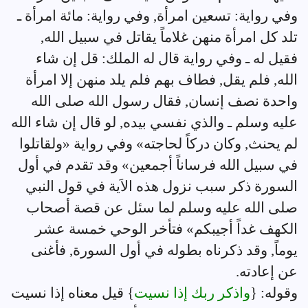
وفي رواية: تسعين امرأة, وفي رواية: مائة امرأة ـ
تلد كل امرأة منهن غلاماً يقاتل في سبيل الله,
فقيل له ـ وفي رواية قال له الملك: قل إن شاء
الله, فلم يقل, فطاف بهم فلم يلد منهن إلا امرأة
واحدة نصف إنسان, فقال رسول الله صلى الله
عليه وسلم ـ والذي نفسي بيده, لو قال إن شاء الله
لم يحنث, وكان دركاً لحاجته» وفي رواية «ولقاتلوا
في سبيل الله فرساناً أجمعين» وقد تقدم في أول
السورة ذكر سبب نزول هذه الاَية في قول النبي
صلى الله عليه وسلم لما سئل عن قصة أصحاب
الكهف غداً أجيبكم» فتأخر الوحي خمسة عشر
يوماً, وقد ذكرناه بطوله في أول السورة, فأغنى
عن إعادته.
وقوله: {
واذكر ربك إذا نسيت
} قيل معناه إذا نسيت