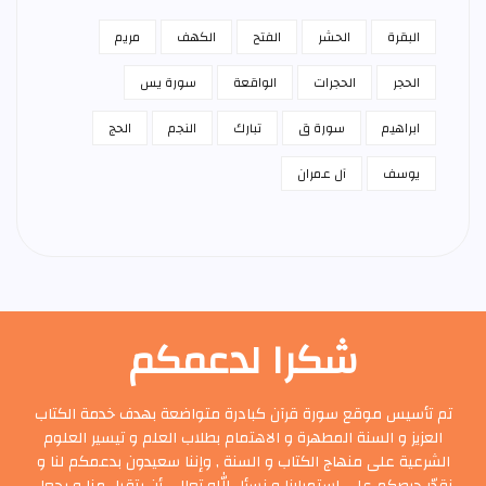
البقرة
الحشر
الفتح
الكهف
مريم
الحجر
الحجرات
الواقعة
سورة يس
ابراهيم
سورة ق
تبارك
النجم
الحج
يوسف
آل عمران
شكرا لدعمكم
تم تأسيس موقع سورة قرآن كبادرة متواضعة بهدف خدمة الكتاب
العزيز و السنة المطهرة و الاهتمام بطلاب العلم و تيسير العلوم
الشرعية على منهاج الكتاب و السنة , وإننا سعيدون بدعمكم لنا و