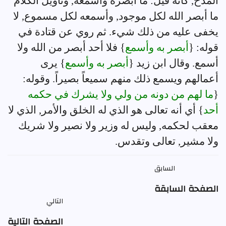
المدح, كأنه قيل: ما أبصره وأسمعه, وتأويل الكلام
ما أبصر الله لكل موجود, وأسمعه لكل مسموع, لا
يخفى عليه من ذلك شيء. ثم روي عن قتادة في
قوله: {
أبصر به وأسمع
} فلا أحد أبصر من الله ولا
أسمع. وقال ابن زيد {
أبصر به وأسمع
} يرى
أعمالهم ويسمع ذلك منهم سميعاً بصيراً. وقوله:
{
ما لهم من دونه من ولي ولا يشرك في حكمه
أحد
} أي أنه تعالى هو الذي له الخلق والأمر, الذي لا
معقب لحكمه, وليس له وزير ولا نصير ولا شريك
ولا مشير, تعالى وتقدس.
السابق
الصفحة السابقة
التالي
الصفحة التالية