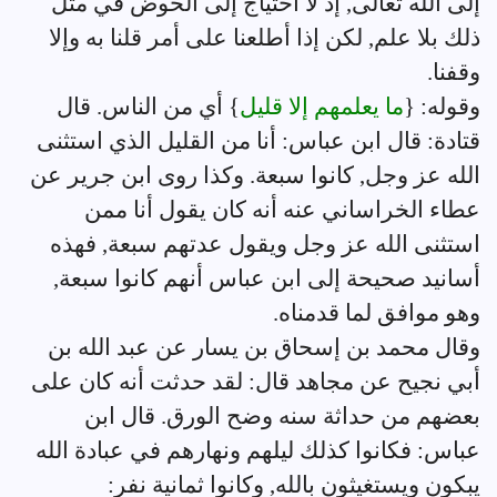
إلى الله تعالى, إذ لا احتياج إلى الخوض في مثل
ذلك بلا علم, لكن إذا أطلعنا على أمر قلنا به وإلا
وقفنا.
وقوله: {
ما يعلمهم إلا قليل
} أي من الناس. قال
قتادة: قال ابن عباس: أنا من القليل الذي استثنى
الله عز وجل, كانوا سبعة. وكذا روى ابن جرير عن
عطاء الخراساني عنه أنه كان يقول أنا ممن
استثنى الله عز وجل ويقول عدتهم سبعة, فهذه
أسانيد صحيحة إلى ابن عباس أنهم كانوا سبعة,
وهو موافق لما قدمناه.
وقال محمد بن إسحاق بن يسار عن عبد الله بن
أبي نجيح عن مجاهد قال: لقد حدثت أنه كان على
بعضهم من حداثة سنه وضح الورق. قال ابن
عباس: فكانوا كذلك ليلهم ونهارهم في عبادة الله
يبكون ويستغيثون بالله, وكانوا ثمانية نفر: