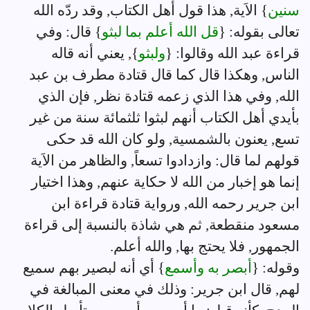
سنين
} الاَية, هذا قول أهل الكتاب, وقد ردّه الله
تعالى بقوله: {
قل الله أعلم بما لبثو
} قال: وفي
قراءة عبد الله وقالوا: {
ولبثو
}, يعني أنه قاله
الناس, وهكذا قال كما قال قتادة مطرف بن عبد
الله, وفي هذا الذي زعمه قتادة نظر, فإن الذي
بأيدي أهل الكتاب أنهم لبثوا ثلثمائة سنة من غير
تسع, يعنون بالشمسية, ولو كان الله قد حكى
قولهم لما قال: وازدادوا تسعاً, والظاهر من الاَية
إنما هو إخبار من الله لا حكاية عنهم, وهذا اختيار
ابن جرير رحمه الله, ورواية قتادة قراءة ابن
مسعود منقطعة, ثم هي شاذة بالنسبة إلى قراءة
الجمهور, فلا يحتج بها, والله أعلم.
وقوله: {
أبصر به وأسمع
} أي أنه لبصير بهم سميع
لهم, قال ابن جرير: وذلك في معنى المبالغة في