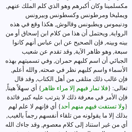
مكسلمينا وكان أكبرهم وهو الذي كلم الملك عنهم,
ويمليخا ومرطونس وكسطونس وبيرونس
ودنيموس ويطبونس وقالوش, هكذا وقع في هذه
الرواية, ويحتمل أن هذا من كلام ابن إسحاق أو من
بينه وبينه, فإن الصحيح عن ابن عباس أنهم كانوا
سبعة, وهو ظاهر الاَية, وقد تقدم عن شعيب
الجبائي أن اسم كلبهم حمران, وفي تسميتهم بهذه
الأسماء واسم كلبهم نظر في صحته, والله أعلم,
فإن غالب ذلك متلقى من أهل الكتاب, وقد قال
تعالى: {
فلا تمار فيهم إلا مراء ظاهر
} أي سهلاً هيناً,
فإن الأمر في معرفة ذلك لا يترتب عليه كبير فائدة
{
ولا تستفت فيهم منهم أحد
} أي فإنهم لا علم لهم
بذلك إلا ما يقولونه من تلقاء أنفسهم رجماً بالغيب,
أي من غير استناد إلى كلام معصوم, وقد جاءك الله