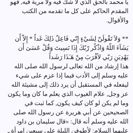
يا محمد بالحق الذي لا شك فيه ولا مرية فيه, فهو
المقدم الحاكم على كل ما تقدمه من الكتب
والأقوال.
** وَلاَ تَقْولَنّ لِشَيْءٍ إِنّي فَاعِلٌ ذَلِكَ غَداً * إِلاّ أَن
يَشَآءَ اللّهُ وَاذْكُر رّبّكَ إِذَا نَسِيتَ وَقُلْ عَسَىَ أَن
يَهْدِيَنِ رَبّي لأقْرَبَ مِنْ هَـَذَا رَشَداً
هذا إرشاد من الله تعالى لرسول الله صلى الله
عليه وسلم إلى الأدب فيما إذا عزم على شيء
ليفعله في المستقبل أن يرد ذلك إلى مشيئة الله
عز وجل, علام الغيوب الذي يعلم ما كان وما يكون
وما لم يكن لو كان كيف يكون, كما ثبت في
الصحيحين عن أبي هريرة عن رسول الله صلى
الله عليه وسلم أنه قال: «قال سليمان بن داود
عليهما السلام: لأطوفن الليلة على سبعين امرأة ـ