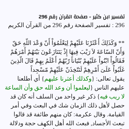
تفسير ابن كثير - صفحة القرآن رقم 296
296 : تفسير الصفحة رقم 296 من القرآن الكريم
** وَكَذَلِكَ أَعْثَرْنَا عَلَيْهِمْ لِيَعْلَمُوَاْ أَنّ وَعْدَ اللّهِ حَقّ
وَأَنّ السّاعَةَ لاَ رَيْبَ فِيهَا إِذْ يَتَنَازَعُونَ بَيْنَهُمْ أَمْرَهُمْ
فَقَالُواْ ابْنُواْ عَلَيْهِمْ بُنْيَاناً رّبّهُمْ أَعْلَمُ بِهِمْ قَالَ الّذِينَ
غَلَبُواْ عَلَىَ أَمْرِهِمْ لَنَتّخِذَنّ عَلَيْهِمْ مّسْجِداً
يقول تعالى: {
وكذلك أعثرنا عليهم
} أي أطلعنا
عليهم الناس {
ليعلموا أن وعد الله حق وأن الساعة
لا ريب فيه
} ذكر غير واحد من السلف أنه كان قد
حصل لأهل ذلك الزمان شك في البعث وفي أمر
القيامة. وقال عكرمة: كان منهم طائفة قد قالوا
تبعث الأجساد, فبعث الله أهل الكهف حجة ودلالة