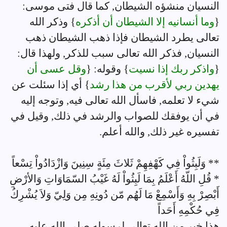
النسيان منشؤه الشيطان, كما قال فتى موسى:
{
وما أنسانيه إلا الشيطان أن أذكره
} وذكر الله
تعالى يطرد الشيطان فإذا ذهب الشيطان ذهب
النسيان, فذكر الله تعالى سبب للذكر, ولهذا قال:
{
واذكر ربك إذا نسيت
} وقوله: {
وقل عسى أن
يهدين ربي لأقرب من هذا رشد
} أي إذا سئلت عن
شيء لا تعلمه, فاسأل الله تعالى فيه, وتوجه إليه
في أن يوفقك للصواب والرشد في ذلك, وقيل في
تفسيره غير ذلك, والله أعلم.
** وَلَبِثُواْ فِي كَهْفِهِمْ ثَلاثَ مِئَةٍ سِنِينَ وَازْدَادُواْ تِسْعاً
* قُلِ اللّهُ أَعْلَمُ بِمَا لَبِثُواْ لَهُ غَيْبُ السّمَاوَاتِ وَالأرْضِ
أَبْصِرْ بِهِ وَأَسْمِعْ مَا لَهُم مّن دُونِهِ مِن وَلِيّ وَلاَ يُشْرِكُ
فِي حُكْمِهِ أَحَداً
هذا خبر من الله تعالى لرسوله صلى الله عليه