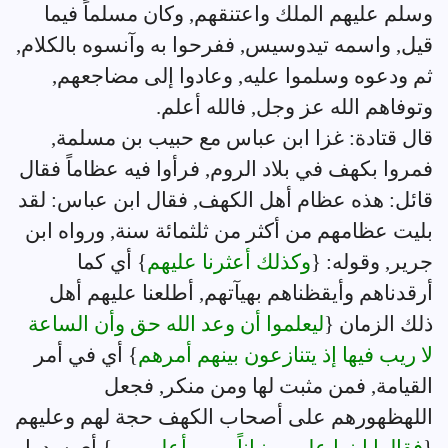
وسلم عليهم الملك واعتنقهم, وكان مسلماً فيما
قيل, واسمه تيدوسيس, ففرحوا به وآنسوه بالكلام,
ثم ودعوه وسلموا عليه, وعادوا إلى مضاجعهم,
وتوفاهم الله عز وجل, فالله أعلم.
قال قتادة: غزا ابن عباس مع حبيب بن مسلمة,
فمروا بكهف في بلاد الروم, فرأوا فيه عظاماً فقال
قائل: هذه عظام أهل الكهف, فقال ابن عباس: لقد
بليت عظامهم من أكثر من ثلثمائة سنة, ورواه ابن
جرير, وقوله: {
وكذلك أعثرنا عليهم
} أي كما
أرقدناهم وأيقظناهم بهيآتهم, أطلعنا عليهم أهل
ذلك الزمان {
ليعلموا أن وعد الله حق وأن الساعة
لا ريب فيها إذ يتنازعون بينهم أمرهم
} أي في أمر
القيامة, فمن مثبت لها ومن منكر, فجعل
اللهظهورهم على أصحاب الكهف حجة لهم وعليهم