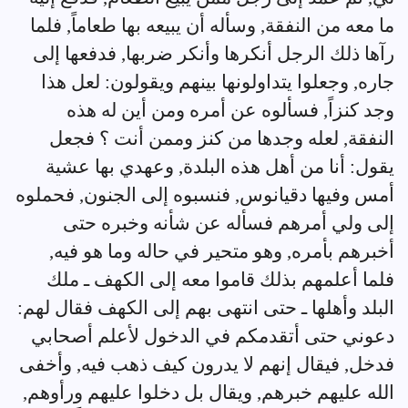
ما معه من النفقة, وسأله أن يبيعه بها طعاماً, فلما
رآها ذلك الرجل أنكرها وأنكر ضربها, فدفعها إلى
جاره, وجعلوا يتداولونها بينهم ويقولون: لعل هذا
وجد كنزاً, فسألوه عن أمره ومن أين له هذه
النفقة, لعله وجدها من كنز وممن أنت ؟ فجعل
يقول: أنا من أهل هذه البلدة, وعهدي بها عشية
أمس وفيها دقيانوس, فنسبوه إلى الجنون, فحملوه
إلى ولي أمرهم فسأله عن شأنه وخبره حتى
أخبرهم بأمره, وهو متحير في حاله وما هو فيه,
فلما أعلمهم بذلك قاموا معه إلى الكهف ـ ملك
البلد وأهلها ـ حتى انتهى بهم إلى الكهف فقال لهم:
دعوني حتى أتقدمكم في الدخول لأعلم أصحابي
فدخل, فيقال إنهم لا يدرون كيف ذهب فيه, وأخفى
الله عليهم خبرهم, ويقال بل دخلوا عليهم ورأوهم,