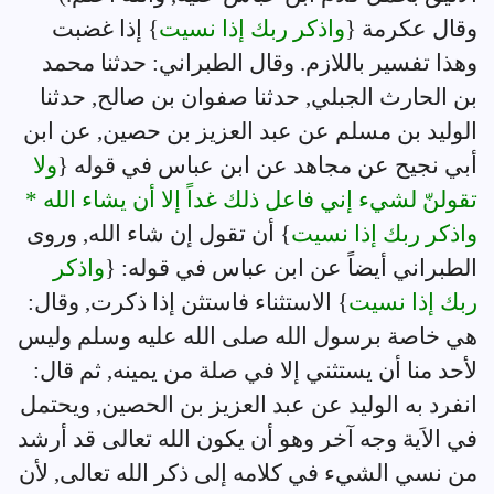
وقال عكرمة {
واذكر ربك إذا نسيت
} إذا غضبت
وهذا تفسير باللازم. وقال الطبراني: حدثنا محمد
بن الحارث الجبلي, حدثنا صفوان بن صالح, حدثنا
الوليد بن مسلم عن عبد العزيز بن حصين, عن ابن
أبي نجيح عن مجاهد عن ابن عباس في قوله {
ولا
تقولنّ لشيء إني فاعل ذلك غداً إلا أن يشاء الله *
واذكر ربك إذا نسيت
} أن تقول إن شاء الله, وروى
الطبراني أيضاً عن ابن عباس في قوله: {
واذكر
ربك إذا نسيت
} الاستثناء فاستثن إذا ذكرت, وقال:
هي خاصة برسول الله صلى الله عليه وسلم وليس
لأحد منا أن يستثني إلا في صلة من يمينه, ثم قال:
انفرد به الوليد عن عبد العزيز بن الحصين, ويحتمل
في الاَية وجه آخر وهو أن يكون الله تعالى قد أرشد
من نسي الشيء في كلامه إلى ذكر الله تعالى, لأن