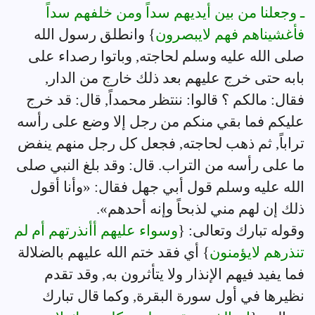
ـ وجعلنا من بين أيديهم سداً ومن خلفهم سداً
فأغشيناهم فهم لايبصرون
} وانطلق رسول الله
صلى الله عليه وسلم لحاجته, وباتوا رصداء على
بابه حتى خرج عليهم بعد ذلك خارج من الدار,
فقال: مالكم ؟ قالوا: ننتظر محمداً, قال: قد خرج
عليكم فما بقي منكم من رجل إلا وضع على رأسه
تراباً, ثم ذهب لحاجته, فجعل كل رجل منهم ينفض
ما على رأسه من التراب. قال: وقد بلغ النبي صلى
الله عليه وسلم قول أبي جهل فقال: «وأنا أقول
ذلك إن لهم مني لذبحاً وإنه أحدهم».
وقوله تبارك وتعالى: {
وسواء عليهم أأنذرتهم أم لم
تنذرهم لايؤمنون
} أي فقد ختم الله عليهم بالضلالة
فما يفيد فيهم الإنذار ولا يتأثرون به, وقد تقدم
نظيرها في أول سورة البقرة, وكما قال تبارك