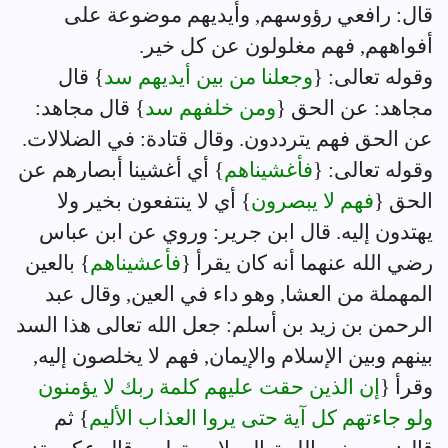
قال: رافعي رؤوسهم, وأيديهم موضوعة على
أفواههم, فهم مغلولون عن كل خير.
وقوله تعالى: {
وجعلنا من بين أيديهم سد
} قال
مجاهد: عن الحق {
ومن خلفهم سد
} قال مجاهد:
عن الحق فهم يترددون. وقال قتادة: في الضلالات.
وقوله تعالى: {
فأغشيناهم
} أي أغشينا أبصارهم عن
الحق {
فهم لا يبصرون
} أي لا ينتفعون بخير ولا
يهتدون إليه. قال ابن جرير: وروي عن ابن عباس
رضي الله عنهما أنه كان يقرأ {
فأعشيناهم
} بالعين
المهملة من العشا, وهو داء في العين, وقال عبد
الرحمن بن زيد بن أسلم: جعل الله تعالى هذا السد
بينهم وبين الإسلام والإيمان, فهم لا يخلصون إليه,
وقرأ {
إن الذين حقت عليهم كلمة ربك لا يؤمنون
ولو جاءتهم كل آية حتى يروا العذاب الأليم
} ثم