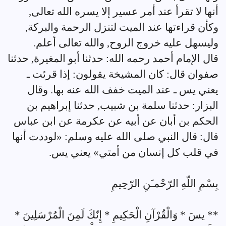
أنها لا تقرأ عند أمر عسير إلا يسره الله تعالى,
وكأن قراءتها عند الميت لتنزل الرحمة والبركة,
وليسهل عليه خروج الروح, والله تعالى أعلم.
قال الإمام أحمد رحمه الله: حدثنا أبو المغيرة, حدثنا
صفوان قال: كان المشيخة يقولون: إذا قرئت ـ
يعني يس ـ عند الميت خفف الله عنه بها. وقال
البزار: حدثنا سلمة بن شبيب, حدثنا إبراهيم بن
الحكم بن أبان عن أبيه عن عكرمة عن ابن عباس
قال: قال النبي صلى الله عليه وسلم: «لوددت أنها
في قلب كل إنسان من أمتي» يعني يس.
بِسْمِ اللّهِ الرّحْمـَنِ الرّحِيمِ
** يسَ * وَالْقُرْآنِ الْحَكِيمِ * إِنّكَ لَمِنَ الْمُرْسَلِينَ *