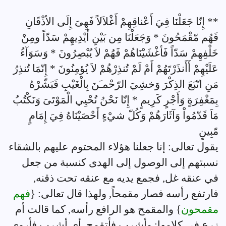
** إِنّا جَعَلْنَا فِيَ أَعْناقِهِمْ أَغْلاَلاً فَهِىَ إِلَى الأذْقَانِ
فَهُم مّقْمَحُونَ * وَجَعَلْنَا مِن بَيْنِ أَيْدِيهِمْ سَدّاً ومِنْ
خَلْفِهِمْ سَدّاً فَأغْشَيْنَاهُمْ فَهُمْ لاَ يُبْصِرُونَ * وَسَوَآءُ
عَلَيْهِمْ أَأَنذَرْتَهُمْ أَمْ لَمْ تُنذِرْهُمْ لاَ يُؤمِنُونَ * إِنّمَا تُنذِرُ
مَنِ اتّبَعَ الذِكْرَ وَخشِيَ الرّحْمـَنَ بِالْغَيْبِ فَبَشّرْهُ
بِمَغْفِرَةٍ وَأَجْرٍ كَرِيمٍ * إِنّا نَحْنُ نُحْيِي الْمَوْتَىَ وَنَكْتُبُ
مَاَ قَدّمُواْ وَآثَارَهُمْ وَكُلّ شيْءٍ أَحْصَيْنَاهُ فِيَ إِمَامٍ
مّبِينٍ
يقول تعالى: إنا جعلنا هؤلاء المحتوم عليهم بالشقاء
نسبتهم إلى الوصول إلى الهدى كنسبة من جعل
في عنقه غل, فجمع يديه مع عنقه تحت ذقنه,
فارتفع رأسه فصار مقمحاً, ولهذا قال تعالى: {
فهم
مقمحون
} والمقمح هو الرافع رأسه, كما قالت أم
زرع في كلامها: وأشرب فأتقمح, أي أشرب فأروي,