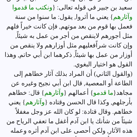
سعيد بن جبير في قوله تعالى: {
ونكتب ما قدموا
وآثارهم
} يعني ما أثروا, يقول: ما سنوا من سنة
فعمل بها قوم من بعد موتهم, فإن كانت خيراً فلهم
مثل أجورهم لاينقص من أجر من عمل به شيئاً,
وإن كانت شراًفعليهم مثل أوزارهم ولا ينقص من
أوزار من عمل بها شيئاً, ذكرهما ابن أبي حاتم, وهذا
القول هو اختيار البغوي.
(والقول الثاني) أن المراد بذلك آثار خطاهم إلى
الطاعة أو المعصية, قال ابن أبي نجيح وغيره عن
مجاهد{
ما قدمو
} أعمالهم {
وآثارهم
} قال: خطاهم
بأرجلهم, وكذا قال الحسن وقتاده {
وآثارهم
} يعني
خطاهم. وقال قتادة: لو كان الله عز وجل مغفلاً
شيئاً من شأنك يا ابن آدم أغفل ما تعفي الرياح من
هذه الاَثار, ولكن أحصى على ابن آدم أثره وعمله