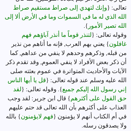
تعالى: {
وإنك لتهدي إلى صراط مستقيم صراط
الله الذي له ما في السموات وما في الأرض ألا إلى
الله تصير الأمور
}.
وقوله تعالى: {
لتنذر قوماً ما أنذر آباؤهم فهم
غافلون
} يعني بهم العرب, فإنه ما أتاهم من نذير
من قبله, وذكرهم وحدهم لا ينفي من عداهم, كما
أن ذكر بعض الأفراد لا ينفي العموم, وقد تقدم ذكر
الاَيات والأحاديث المتواترة في عموم بعثته صلى
الله عليه وسلم عند قوله تعالى: {
قل يا أيها الناس
إني رسول الله إليكم جميع
}. وقوله تعالى: {
لقد
حق القول على أكثرهم
} قال ابن جرير: لقد وجب
العذاب على أكثرهم بأن الله تعالى قد حتم عليهم
في أم الكتاب أنهم لا يؤمنون {
فهم لايؤمنون
} بالله
ولا يصدقون رسله.