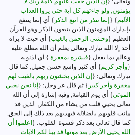
وتعالى: {
إن الذين حقت عليهم كلمة ربك لا
يؤمنون, ولو جاءتهم كل آية حتى يروا العذاب
الأليم
} {
إنما تنذر من اتبع الذكر
} أي إنما ينتفع
بإنذارك المؤمنون الذين يتبعون الذكر وهو القرآن
العظيم {
وخشي الرحمن بالغيب
} أي حيث لا يراه
أحد إلا الله تبارك وتعالى يعلم أن الله مطلع عليه
وعالم بما يفعل {
فبشره بمغفرة
} أي لذنوبه
{
وأجر كريم
} أي كثير واسع حسن جميل, كما قال
تبارك وتعالى: {
إن الذين يخشون ربهم بالغيب لهم
مغفرة وأجر كبير
} ثم قال عز وجل: {
إنا نحن نحيي
الموتى
} أي يوم القيامة, وفيه إشارة إلى أن الله
تعالى يحيي قلب من يشاء من الكفار, الذين قد
ماتت قلوبهم بالضلالة فيهديهم بعد ذلك إلى الحق,
كما قال تعالى بعد ذكر قسوة القلوب: {
اعلموا أن
الله يحيي الأرض بعد موتها قد بينا لكم الاَيات