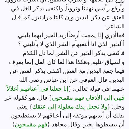
وأرفع رأسي تهنيئاً وتروياً, واكتفى بذكر الغل في
العنق عن ذكر اليدين وإن كانتا مرادتين, كما قال
الشاعر:
فماأدري إذا يممت أرضاًأريد الخير أيهما يليني
أألخير الذي أنا أبتغيهأم الشر الذي لا يأتليني ؟
فاكتفى بذكر الخير عن الشر, لما دل الكلام
والسياق عليه, وهكذا هذا لما كان الغل إنما يعرف
فيما جمع اليدين مع العنق, اكتفى بذكر العنق عن
اليدين. قال العوفي عن ابن عباس رضي الله
عنهما في قوله تعالى: {
إنا جعلنا في أعناقهم أغلالاً
فهي إلى الأذقان فهم مقمحون
} قال: هو كقوله عز
وجل: {
ولا تجعل يدك مغلولة إلى عنقك
} يعني
بذلك أن أيديهم موثقة إلى أعناقهم لا يستطيعون
أن يبسطوها بخير. وقال مجاهد {
فهم مقمحون
}