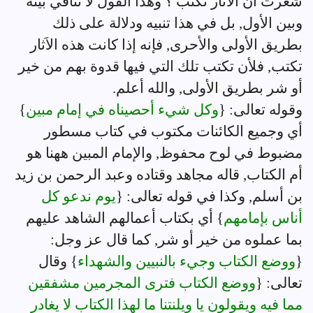
شعرت أن الاَثار تكتب ؟ وهذا القول لا تنافي بينه
وبين الأول, بل في هذا تنبيه ودلالة على ذلك
بطريق الأولى والأحرى, فإنه إذا كانت هذه الاَثار
تكتب, فلأن تكتب تلك التي فيها قدوة بهم من خير
أو شر بطريق الأولى, والله أعلم.
وقوله تعالى: {
وكل شيء أحصيناه في إمام مبين
}
أي وجميع الكائنات مكتوب في كتاب مسطور
مضبوط في لوح محفوظ, والإمام المبين ههنا هو
أم الكتاب, قاله مجاهد وقتاده وعبد الرحمن بن زيد
بن أسلم, وكذا في قوله تعالى: {
يوم ندعو كل
أناس بإمامهم
} أي بكتاب أعمالهم الشاهد عليهم
بما عملوه من خير أو شر, كما قال عز وجل:
{
ووضع الكتاب وجيء بالنبيين والشهداء
} وقال
تعالى: {
ووضع الكتاب فترى المجرمين مشفقين
مما فيه ويقولون يا ويلنتنا ما لهذا الكتاب لا يغادر