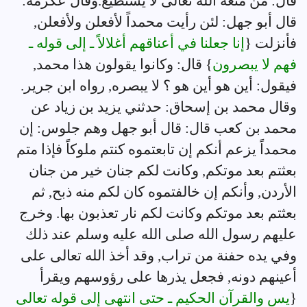
قال: من منعه الله تعالى لا يستطيع.وقال عكرمة:
قال أبو جهل: لئن رأيت محمداً لأفعلن ولأفعلن,
فأنزلت {
إنا جعلنا في أعناقهم أغلالاً ـ إلى قوله ـ
فهم لا يبصرون
} قال: وكانوا يقولون هذا محمد,
فيقول: أين هو أين هو ؟ لا يبصره, رواه ابن جرير.
وقال محمد بن إسحاق: حدثني يزيد بن زياد عن
محمد بن كعب قال: قال أبو جهل وهم جلوس: إن
محمداً يزعم أنكم إن تابعتموه كنتم ملوكاً فإذا متم
بعثتم بعد موتكم, وكانت لكم جنان خير من جنان
الأردن, وأنكم إن خالفتموه كان لكم منه ذبح, ثم
بعثتم بعد موتكم وكانت لكم نار تعذبون بها. وخرج
عليهم رسول الله صلى الله عليه وسلم عند ذلك
وفي يده حفنة من تراب, وقد أخذ الله تعالى على
أعينهم دونه, فجعل يذرها على رؤوسهم ويقرأ
{
يس والقرآن الحكيم ـ حتى انتهى إلى قوله تعالى