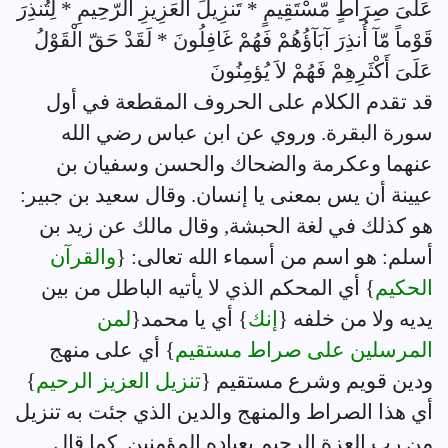
عَلَىَ صِرَاطٍ مّسْتَقِيمٍ * تَنزِيلَ الْعَزِيزِ الرّحِيمِ * لِتُنذِرَ
قَوْماً مّآ أُنذِرَ آبَآؤُهُمْ فَهُمْ غَافِلُونَ * لَقَدْ حَقّ الْقَوْلُ
عَلَىَ أَكْثَرِهِمْ فَهُمْ لاَ يُؤمِنُونَ
قد تقدم الكلام على الحروف المقطعة في أول
سورة البقرة. وروي عن ابن عباس رضي الله
عنهما وعكرمة والضحاك والحسن وسفيان بن
عيينة أن يس بمعنى يا إنسان. وقال سعيد بن جبير:
هو كذلك في لغة الحبشة, وقال مالك عن زيد بن
أسلم: هو اسم من أسماء الله تعالى: {
والقرآن
الحكيم
} أي المحكم الذي لا يأتيه الباطل من بين
يديه ولا من خلفه {
إنك
} أي يا محمد{
لمن
المرسلين على صراط مستقيم
} أي على منهج
ودين قويم وشرع مستقيم {
تنزيل العزيز الرحيم
}
أي هذا الصراط والمنهج والدين الذي جئت به تنزيل
من رب العزة الرحيم بعباده المؤمنين, كما قال