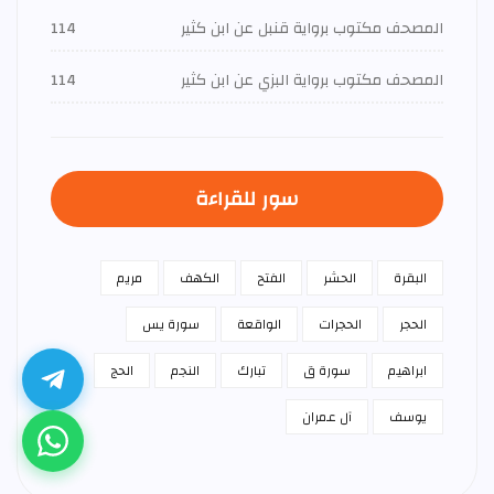
المصحف مكتوب برواية قنبل عن ابن كثير
114
المصحف مكتوب برواية البزي عن ابن كثير
114
سور للقراءة
البقرة
الحشر
الفتح
الكهف
مريم
الحجر
الحجرات
الواقعة
سورة يس
ابراهيم
سورة ق
تبارك
النجم
الحج
يوسف
آل عمران