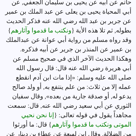
حاتم عن أبيه عن يحيى بن سليمان الجعفي, عن
أبي المحياة يحيى بن يعلى عن عبد الملك بن عمير
عن جرير بن عبد الله رضي الله عنه فذكر الحديث
بطوله, ثم تلا هذه الأية {
ونكتب ما قدموا وآثارهم
}
وقد رواه مسلم من رواية أبي عوانة عن عبدالملك
بن عمير عن المنذر بن جرير عن أبيه فذكره.
وهكذا الحديث الاَخر الذي في صحيح مسلم عن
أبي هريرة رضي الله عنه قال: قال رسول الله
صلى الله عليه وسلم: «إذا مات ابن آدم انقطع
عمله إلا من ثلاث: من علم ينتفع به, أو ولد صالح
يدعو له, أو صدقة جارية من بعده», وقال سفيان
الثوري عن أبي سعيد رضي الله عنه, قال: سمعت
مجاهداً يقول في قوله تعالى: {
إنا نحن نحيي
الموتى ونكتب ما قدموا وآثارهم
} قال: ما أورثوا
من الضلالة. وقال ابن لهيعة عن عطاء بن دينار عن