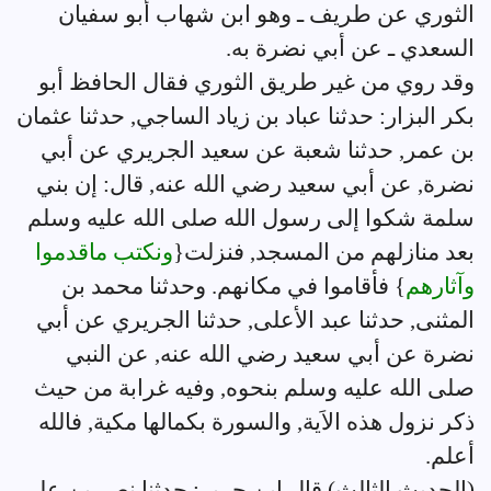
الثوري عن طريف ـ وهو ابن شهاب أبو سفيان
السعدي ـ عن أبي نضرة به.
وقد روي من غير طريق الثوري فقال الحافظ أبو
بكر البزار: حدثنا عباد بن زياد الساجي, حدثنا عثمان
بن عمر, حدثنا شعبة عن سعيد الجريري عن أبي
نضرة, عن أبي سعيد رضي الله عنه, قال: إن بني
سلمة شكوا إلى رسول الله صلى الله عليه وسلم
بعد منازلهم من المسجد, فنزلت{
ونكتب ماقدموا
وآثارهم
} فأقاموا في مكانهم. وحدثنا محمد بن
المثنى, حدثنا عبد الأعلى, حدثنا الجريري عن أبي
نضرة عن أبي سعيد رضي الله عنه, عن النبي
صلى الله عليه وسلم بنحوه, وفيه غرابة من حيث
ذكر نزول هذه الاَية, والسورة بكمالها مكية, فالله
أعلم.
(الحديث الثالث) قال ابن جرير: حدثنا نصر بن علي