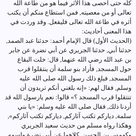
كله حتى أحصى هذا الأثر فيما هو من طاعة الله
تعالى أو من معصيته, فمن استطاع منكم أن يكتب
أثره في طاعة الله تعالى فليفعل. وقد وردت في
هذا المعنى أحاديث:
(الحديث الأول) قال الإمام أحمد: حدثنا عبد الصمد,
حدثنا أبي, حدثنا الجريري عن أبي نضرة عن جابر
بن عبد الله رضي الله عنهما, قال: خلت البقاع
حول المسجد, فأراد بنو سلمة أن ينتقلوا قرب
المسجد, فبلغ ذلك رسول الله صلى الله عليه
وسلم, فقال لهم: «إنه بلغني أنكم تريدون أن
تنتقلوا قرب المسجد ؟» قالوا: نعم يارسول الله قد
أردنا ذلك, فقال صلى الله عليه وسلم: «يا بني
سلمة, دياركم تكتب آثاركم, دياركم تكتب آثاركم»,
وهكذا رواه مسلم من حديث سعيد الجريري
وكهمس بن الحسن, كلاهما عن أبي نضرة واسمه