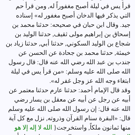
قرأ يس في ليلة أصبح مغفوراً له, ومن قرأ حم
التي يذكر فيها الدخان أصبح مغفور له» إسناده
جيد. وقال ابن حبان في صحيحه: حدثنا محمد بن
إسحاق بن إبراهيم مولى ثقيف, حدثنا الوليد بن
شجاع بن الوليد السكوني, حدثنا أبي, حدثنا زياد بن
خيمثة, حدثنا محمد بن جحادة عن الحسن عن
جندب بن عبد الله رضي الله عنه قال: قال رسول
الله صلى الله عليه وسلم: «من قرأ يس في ليلة
ابتغاء وجه الله عز وجل غفر له».
وقد قال الإمام أحمد: حدثنا عارم حدثنا معتمر عن
أبيه عن رجل عن أبيه عن معقل بن يسار رضي
الله عنه قال: إن رسول الله صلى الله عليه وسلم
قال: «البقرة سنام القرآن وذروته, نزل مع كل آية
منها ثمانون ملكاً, واستخرجت{
الله لا إله إلا هو