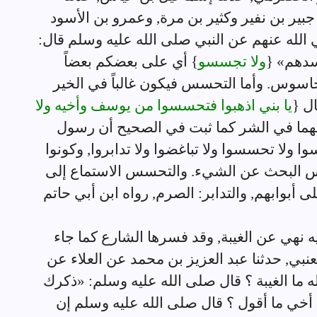
ر بن نفير وكثير بن مرة, وعمرو بن الأسود
الله عنهم عن النبي صلى الله عليه وسلم قال:
فسدهم» {
ولا تجسسو
} أي على بعضكم بعضاً
اسوس. وأما التحسس فيكون غالباً في الخير
ل {
يا بني اذهبوا فتحسسوا من يوسف وأخيه ولا
هما في الشر كما ثبت في الصحيح أن رسول
ا ولا تحسسوا ولا تباغضوا ولا تدابروا, وكونوا
تجسس البحث عن الشيء. والتحسس الاستماع إلى
أبوابهم, والتدابر: الصرم, رواه ابن أبي حاتم
ه نهي عن الغيبة, وقد فسرها الشارع كما جاء
عنبي, حدثنا عبد العزيز بن محمد عن العلاء عن
ه ما الغيبة ؟ قال صلى الله عليه وسلم: «ذكرك
 أخي ما أقول ؟ قال صلى الله عليه وسلم إن