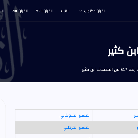
القرآن مكتوب
القراء
القرآن MP3
القرآن PDF
الب
حف ابن كثير
سر
تفسير الشوكاني
تفسير القرطبي