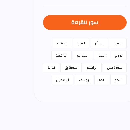
سور للقراءة
البقرة
الحشر
الفتح
الكهف
مريم
الحجر
الحجرات
الواقعة
سورة يس
ابراهيم
سورة ق
تبارك
النجم
الحج
يوسف
آل عمران