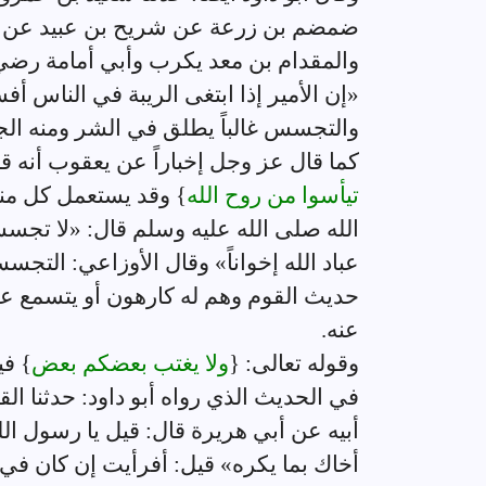
ضمضم بن زرعة عن شريح بن عبيد عن جبي
والمقدام بن معد يكرب وأبي أمامة رضي 
«إن الأمير إذا ابتغى الريبة في الناس أ
والتجسس غالباً يطلق في الشر ومنه الج
كما قال عز وجل إخباراً عن يعقوب أنه قا
تيأسوا من روح الله
} وقد يستعمل كل من
الله صلى الله عليه وسلم قال: «لا تجسسو
عباد الله إخواناً» وقال الأوزاعي: ال
حديث القوم وهم له كارهون أو يتسمع على 
عنه.
وقوله تعالى: {
ولا يغتب بعضكم بعض
} في
في الحديث الذي رواه أبو داود: حدثنا الق
أبيه عن أبي هريرة قال: قيل يا رسول الل
أخاك بما يكره» قيل: أفرأيت إن كان في