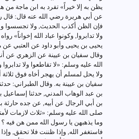
يظن به إلا خيراً» تفرد به ابن ماجة من ه
عن أبي هريرة رضي الله عنه قال: قال ر
فإن الظن أكذب الحديث, ولا تجسسوا ولات
ولا تدابروا, وكونوا عباد الله إخواناً» 
يحيى بن يحيى وأبو داود عن العتبي عن م
وقال سفيان بن عيينة عن الزهري عن أن
الله عليه وسلم: «لا تقاطعوا ولا تدابروا ول
ولا يحل لمسلم أن يهجر أخاه فوق ثلاث
سفيان بن عيينة به. وقال الطبراني: حدثن
بن عبد الوهاب المدني, حدثنا إسماعيل 
بن أبي الرجال عن أبيه, عن جده حارثة ب
صلى الله عليه وسلم: «ثلاث لازمات لأم
وما يذهبهن يا رسول الله ممن هن فيه ؟
فاستغفر الله, وإذا ظننت فلا تحقق, وإذا