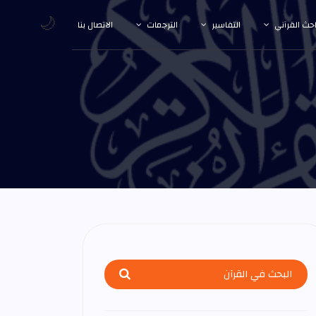
🌙
احث القرآني
التفاسير
الترجمات
الاتصال بنا