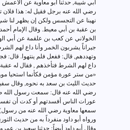
أبي شيبة, حدثنا أبو معاوية عن الأعمش ع
رضي الله عنه برجل فقيل له: هذا فلان تق
نهينا عن التجسس ولكن إن يظهر لنا شيء 
بن عقبة بن أبي معيط. وقال الإمام أحمد
الخولاني عن كعب بن علقمة عن أبي الهي
جيراناً يشربون الخمر وأنا داع لهم الش
وتهددهم, قال: ففعل فلم ينتهوا. قال: فجا
داع لهم الشرط فتأخذهم , فقال له عقبة
«من ستر عورة مؤمن فكأنما استحيا موؤد
حديث الليث بن سعد به نحوه, وقال سفي
رضي الله عنه قال: سمعت رسول الله صل
عورات الناس أفسدتهم أو كدت أن تفسده
سمعها معاوية رضي الله عنه من رسول)الل
ورواه أبو داود منفرداً به من حديث الثوري
وقال أبو داود أيضاً: حدثنا سعيد بن عم