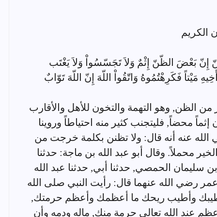
ظّنّ إِنّ بَعْضَ الظّنّ إِثْمٌ وَلاَ تَجَسّسُواْ وَلاَ يَغْتَب
يهِ مَيْتاً فَكَرِهْتُمُوهُ وَاتّقُواْ اللّهَ إِنّ اللّهَ تَوّابٌ
ر من الظن, وهو التهمة والتخون للأهل والأقارب
اً محضاً, فليتجنب كثير منه احتياطاً وروينا
لله عنه أنه قال: ولا تظنن بكلمة خرجت من
خير محملاً. وقال أبو عبد الله بن ماجة: حدثنا
 سليمان الحمصي, حدثنا أبي, حدثنا عبد الله
عمر رضي الله عنهما قال: رأيت النبي صلى الله
أطيبك وأطيب ريحك ما أعظمك وأعظم حرمتك,
م عند الله تعالى حرمة منك, ماله ودمه وأن