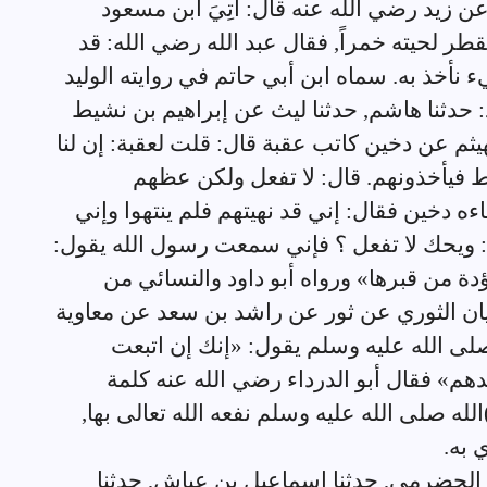
ن زيد رضي الله عنه قال: أُتِيَ ابن مسعود
طر لحيته خمراً, فقال عبد الله رضي الله: قد
نأخذ به. سماه ابن أبي حاتم في روايته الوليد
: حدثنا هاشم, حدثنا ليث عن إبراهيم بن نشيط
ثم عن دخين كاتب عقبة قال: قلت لعقبة: إن لنا
رط فيأخذونهم. قال: لا تفعل ولكن عظهم
ءه دخين فقال: إني قد نهيتهم فلم ينتهوا وإني
: ويحك لا تفعل ؟ فإني سمعت رسول الله يقول:
ة من قبرها» ورواه أبو داود والنسائي من
ان الثوري عن ثور عن راشد بن سعد عن معاوية
ى الله عليه وسلم يقول: «إنك إن اتبعت
م» فقال أبو الدرداء رضي الله عنه كلمة
ه صلى الله عليه وسلم نفعه الله تعالى بها,
 به.
رو الحضرمي, حدثنا إسماعيل بن عياش, حدثنا