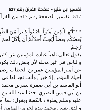
تفسير ابن كثير - صفحة القرآن رقم 517
517 : تفسير الصفحة رقم 517 من القرآن الكريم
** يَأَيّهَا الّذِينَ آمَنُواْ اجْتَنِبُواْ كَثِيراً مّنَ ال
بّعْضُكُم بَعْضاً أَيُحِبّ أَحَدُكُمْ أَن يَأْكُلَ لَحْمَ أَخِ
رّحِيمٌ
يقول تعالى ناهياً عباده المؤمنين عن كثي
والناس في غير محله لأن بعض ذلك يكون إثم
عن أمير المؤمنين عمر بن الخطاب رضي ا
أخيك المؤمن إلا خيراً, وأنت تجد لها في ال
أبو القاسم بن أبي ضمرة نصربن محمد بن
بن أبي قيس النضري, حدثنا عبد الله بن 
عليه وسلم يطوف بالكعبة ويقول: «ما 
والذي نفس محمد بيده لحرمة المؤمن أعظ