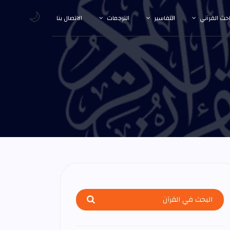
🌙
احث القرآني
التفاسير
الترجمات
الاتصال بنا