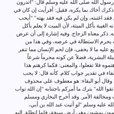
سول الله صلى الله عليه وسلم قال: "أتدرون
ل: ذكرك أخاك بما يكره، فقيل: أفرأيت إن كان في
فقد اغتبته، وإن لم يكن فيه فقد بهته" "أيحب
 الغيبة بأكل الميتة، لأن الميت لا يعلم بأكل
ابه. ذكر معناه الزجاج. وفيه إشارة إلى أن عرض
ه يحرم الاستطالة في عرضه، وفي هذا من
نيع عليه ما لا يخفى، فإن لحم الإنسان مما تنفر
بلة البشرية، فضلاً عن كونه محرماً شرعاً
موه فلا تفعلوا، والمعنى: فكما كرهتم هذا
الفاء في تقدير جواب كلام. كأنه قال: لا يحب
. وقال أبو البقاء: هو معطوف على محذوف
 الله" بترك ما أمركم باجتنابه "إن الله تواب
 ومخالفة الأمر. وقد أخرج البخاري ومسلم
ه عليه وسلم "لو أتيت عبد الله بن أبي،
لمون يمشون وهي أرض سبخة، فلما انطلق إليه