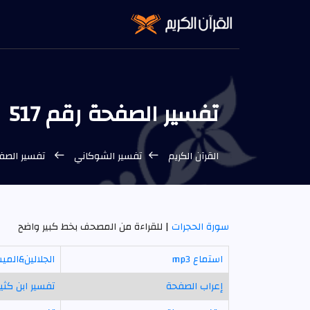
تفسير الصفحة رقم 517
القرآن الكريم
تفسير الشوكاني
تفسير الصفحة رقم 
سورة الحجرات
| للقراءة من المصحف بخط كبير واضح
استماع mp3
الجلالين&المي
إعراب الصفحة
تفسير ابن كثير