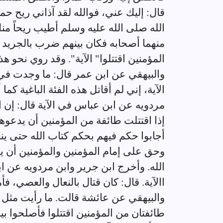
قال: إليك عني، فوالله لقد آذاني ريح ح
الله صلى الله عليه وسلم أطيب ريحاً م
منهما أصحابه فكان بينهم ضرب بالجريد و
المؤمنين اقتتلوا" الآية". وقد روي نحو
والبيهقي عن ابن عمر قال: ما وجدت 
الآية، إني لم أقاتل هذه الفئة الباغية كم
مردويه عن ابن عباس في الآية قال: إن ا
إذا اقتتلت طائفة من المؤمنين أن يدعو
أجابوا حكم فيهم بحكم كتاب الله حتى ي
وحق على إمام المؤمنين والمؤمنين أن يقا
الله. وأخرج ابن جرير وابن مردويه عن ا
االآية. قال: كان قتال بالنعال والعصي، ف
والبيهقي عن عائشة قالت. ما رأيت مثل م
طائفتان من المؤمنين اقتتلوا فأصلحوا بي