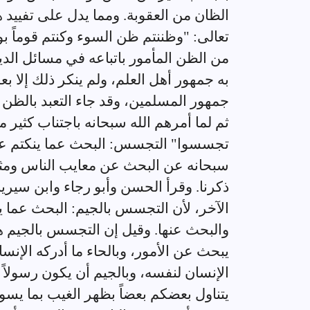
الظان من العقوبة. ومما يدل على تفييد ه
تعالى: "وظننتم ظن السوء وكنتم قوماً بو
من الظن المأمور باتباعه في مسائل الدين
به جمهور أهل العلم، ولم ينكر ذلك إلا ب
جمهور المسلمين، وقد جاء التعبد بالظن 
ثم لما أمرهم الله سبحانه باجتناب كثير
تجسسوا" التجسس: البحث عما ينكتم عن
سبحانه عن البحث عن معايب الناس ومثال
ذكرنا. وقرأ الحسن وأبو رجاء وابن سيري
الآخر، لأن التجسس بالجيم: البحث عما 
والبحث عنها. وقيل إن التجسس بالجيم 
يبحث عن الأمور، وبالحاء ما أدركه الإنس
الإنسان لنفسه، وبالجيم أن يكون رسولاً ل
يتناول بعضكم بعضاً بظهر الغيب بما يسوء