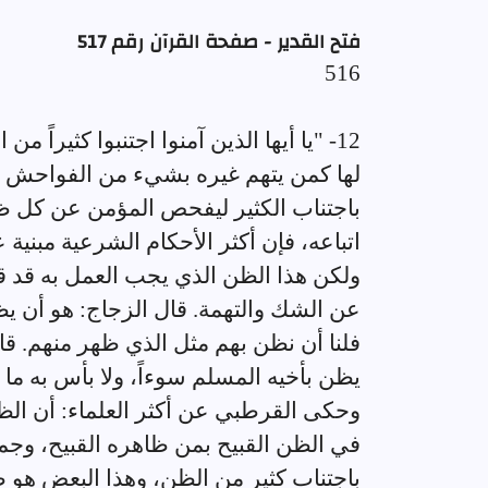
فتح القدير - صفحة القرآن رقم 517
516
12- "يا أيها الذين آمنوا اجتنبوا كثيراً
لها كمن يتهم غيره بشيء من الفواحش و
باجتناب الكثير ليفحص المؤمن عن كل ظ
اتباعه، فإن أكثر الأحكام الشرعية مبنية
ولكن هذا الظن الذي يجب العمل به قد ق
عن الشك والتهمة. قال الزجاج: هو أن يظ
فلنا أن نظن بهم مثل الذي ظهر منهم. قا
يظن بأخيه المسلم سوءاً، ولا بأس به ما ل
وحكى القرطبي عن أكثر العلماء: أن الظن 
في الظن القبيح بمن ظاهره القبيح، وجمل
باجتناب كثير من الظن، وهذا البعض هو ظ