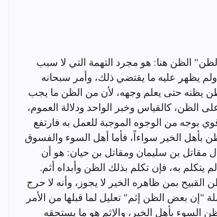
 من الظن" الظن هنا: هو مجرد التهمة التي لا سبب
لم يظهر عليه ما يقتضي ذلك، وأمر سبحانه
ن يظنه حتى يعلم وجهه، لأن من الظن ما يجب
 على الظن، كالقياس وخبر الواحد ودلالة العموم،
وي بوجه من الوجوه الموجبة للعمل به فارتفع
ن بأهل الخير سواءاً، فأما أهل السوء والفسوق
ل مقاتل بن سليمان ومقاتل بن حيان: هو أن
م يتكلم به، فإن تكلم بذلك الظن وأبداه أثم.
القبيح بمن ظاهره الخير لا يجوز، وأنه لا حرج
ة "إن بعض الظن إثم" تعليل لما قبلها من الأمر
ن السوء بأهل الخير، والإثم هو ما يستحقه