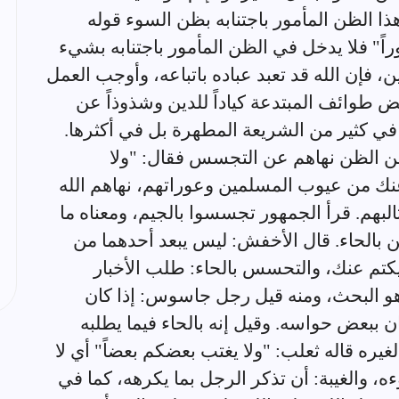
ذا الظن المأمور باجتنابه بظن السوء قوله
راً" فلا يدخل في الظن المأمور باجتنابه بشيء
، فإن الله قد تعبد عباده باتباعه، وأوجب العمل
عض طوائف المبتدعة كياداً للدين وشذوذاً عن
في كثير من الشريعة المطهرة بل في أكثرها.
 من الظن نهاهم عن التجسس فقال: "ولا
ك من عيوب المسلمين وعوراتهم، نهاهم الله
بهم. قرأ الجمهور تجسسوا بالجيم، ومعناه ما
ن بالحاء. قال الأخفش: ليس يبعد أحدهما من
يكتم عنك، والتحسس بالحاء: طلب الأخبار
هو البحث، ومنه قيل رجل جاسوس: إذا كان
ان ببعض حواسه. وقيل إنه بالحاء فيما يطلبه
غيره قاله ثعلب: "ولا يغتب بعضكم بعضاً" أي لا
ه، والغيبة: أن تذكر الرجل بما يكرهه، كما في