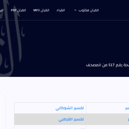
القرآن مكتوب
القراء
القرآن MP3
القرآن PDF
الب
517 من المصحف
سر
تفسير الشوكاني
تفسير القرطبي