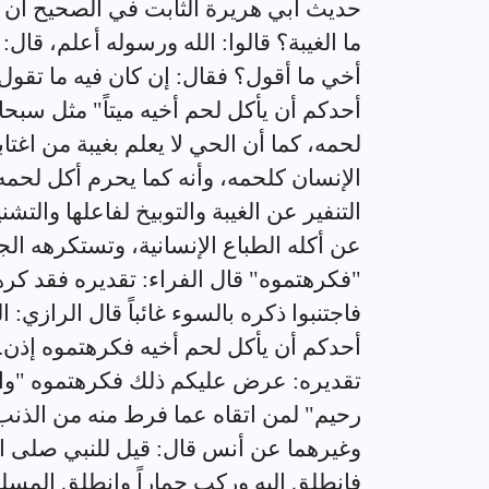
حديث أبي هريرة الثابت في الصحيح أن ر
ما الغيبة؟ قالوا: الله ورسوله أعلم، قا
أخي ما أقول؟ فقال: إن كان فيه ما تقول 
أحدكم أن يأكل لحم أخيه ميتاً" مثل سبحانه
لحمه، كما أن الحي لا يعلم بغيبة من اغت
الإنسان كلحمه، وأنه كما يحرم أكل لحم
التنفير عن الغيبة والتوبيخ لفاعلها والتش
عن أكله الطباع الإنسانية، وتستكرهه الج
"فكرهتموه" قال الفراء: تقديره فقد كرهت
فاجتنبوا ذكره بالسوء غائباً قال الرازي: 
أحدكم أن يأكل لحم أخيه فكرهتموه إذن
تقديره: عرض عليكم ذلك فكرهتموه "واتقوا
رحيم" لمن اتقاه عما فرط منه من الذنب
وغيرهما عن أنس قال: قيل للنبي صلى الل
فانطلق إليه وركب حماراً وانطلق المس