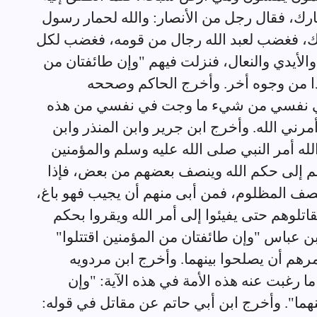
مارك، فقال رجل من الأنصار: والله لحمار رسول
نك، فغضب لعبد الله رجال من قومه، فغضب لكل
الأيدي والنعال، فنزلت فيهم "وإن طائفتان من
 هذا من وجوه أخر. وأخرج الحاكم وصححه
في نفسي من شيء ما وجت في نفسي من هذه
ا أمرني الله. وأخرج ابن جرير وابن المنذر وابن
لله أمر النبي صلى الله عليه وسلم والمؤمنين
هم إلى حكم الله وينصف بعضهم من بعض، فإذا
نصف المظلوم، فمن أبى منهم أن يجيب فهو باغ،
تلوهم حتى يفيئوا إلى أمر الله ويقروا بحكم
بن عباس "وإن طائفتان من المؤمنين اقتتلوا"
أمرهم أن يصلحوا بينهما. وأخرج ابن مردويه
ا رغبت عنه هذه الأمة في هذه الآية: "وإن
نهما". وأخرج ابن أبي حاتم عن مقاتل في قوله: