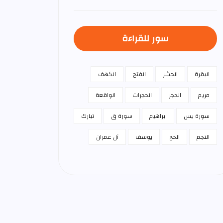
سور للقراءة
البقرة
الحشر
الفتح
الكهف
مريم
الحجر
الحجرات
الواقعة
سورة يس
ابراهيم
سورة ق
تبارك
النجم
الحج
يوسف
آل عمران