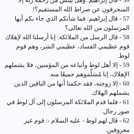
56 - قال إبراهيم: وهل ييئَس من رحمة ربه إلا
المنحرفون عن صراط الله المستقيم؟!
57 - قال إبراهيم: فما شأنكم الذي جاء بكم أيها
المرسلون من الله تعالى؟
58 - قال الرسل من الملائكة: إنا أرسلنا الله لإهلاك
قوم عظيمي الفساد، عظيمي الشر، وهم قوم
لوط.
59 - إلا أهل لوط وأتباعه من المؤمنين، فلا يشملهم
الإهلاك، إنا مُسَلِّموهم جميعًا منه.
60 - إلا زوجته، فقد حكمنا أنها من الباقين الذين
يشملهم الهلاك.
61 - فلما قدم الملائكة المرسلون إلى آل لوط في
صور رجال.
62 - قال لهم لوط - عليه السلام -: قوم غير
معروفين.