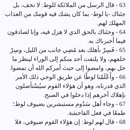
63 - قال الرسل من الملائكة للوط: لا تخف، بل
جئناك -يا لوط- بما كان يشك فيه قومك من العذاب
المهلك لهم.
64 - وجئناك بالحق الذي لا هزل فيه، وإنا لصادقون
فيما أخبرناك به.
65 - فَسِرْ بأهلك بعد مُضِي جانب من الليل، وسِرْ
خلفهم، ولا يلتفت أحد منكم إلى الوراء لينظر ما
حل بهم، وامضوا إلى حيث أمركم الله أن تمضوا.
66 - وأَعْلَمْنا لوطًا عن طريق الوحي ذلك الأمر
الذي قدرناه، وهو أن هؤلاء القوم سيُسْتأصلون
بإهلاك آخرهم إذا دخلوا في الصبح.
67 - وجاء أهل سَدُوم مستبشرين بضيوف لوط؛
طمعًا في فعل الفاحشة.
68 - قال لهم لوط: إن هؤلاء القوم ضيوفي، فلا