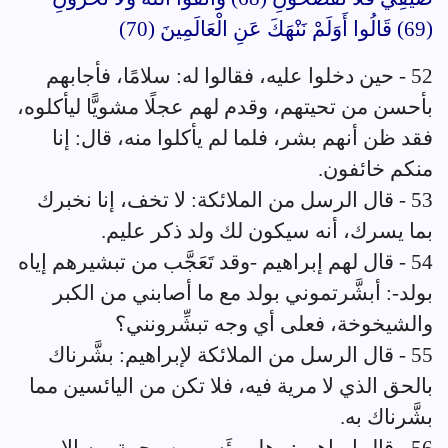
(69) قَالُوا أَوَلَمْ نَنْهَكَ عَنِ الْعَالَمِينَ (70)
52 - حين دخلوا عليه، فقالوا له: سلامًا، فأجابهم
بأحسن من تحيتهم، وقدم لهم عجلًا مشويًّا ليأكلوه،
فقد ظن أنهم بشر، فلما لم يأكلوا منه، قال: إنا
منكم خائفون.
53 - قال الرسل من الملائكة: لا تخف، إنا نخبرك
بما يسرك، أنه سيكون لك ولد ذكر عليم.
54 - قال لهم إبراهيم -وقد تَعَجَّب من تبشيرهم إياه
بولد-: أبشَّرتموني بولد مع ما أصابني من الكبر
والشيخوخة، فعلى أي وجه تبشِّرونني؟
55 - قال الرسل من الملائكة لإبراهيم: بشَّرناك
بالحق الذي لا مرية فيه، فلا تكن من اليائسين مما
بشَّرناك به.