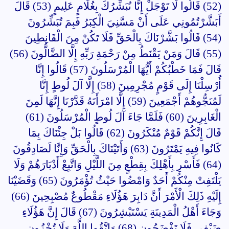
(52) قَالُوا لَا تَوْجَلْ إِنَّا نُبَشِّرُكَ بِغُلَامٍ عَلِيمٍ (53) قَالَ
أَبَشَّرْتُمُونِي عَلَى أَنْ مَسَّنِيَ الْكِبَرُ فَبِمَ تُبَشِّرُونَ
(54) قَالُوا بَشَّرْنَاكَ بِالْحَقِّ فَلَا تَكُنْ مِنَ الْقَانِطِينَ
(55) قَالَ وَمَنْ يَقْنَطُ مِنْ رَحْمَةِ رَبِّهِ إِلَّا الضَّالُّونَ (56)
قَالَ فَمَا خَطْبُكُمْ أَيُّهَا الْمُرْسَلُونَ (57) قَالُوا إِنَّا
أُرْسِلْنَا إِلَى قَوْمٍ مُجْرِمِينَ (58) إِلَّا آلَ لُوطٍ إِنَّا
لَمُنَجُّوهُمْ أَجْمَعِينَ (59) إِلَّا امْرَأَتَهُ قَدَّرْنَا إِنَّهَا لَمِنَ
الْغَابِرِينَ (60) فَلَمَّا جَاءَ آلَ لُوطٍ الْمُرْسَلُونَ (61)
قَالَ إِنَّكُمْ قَوْمٌ مُنْكَرُونَ (62) قَالُوا بَلْ جِئْنَاكَ بِمَا
كَانُوا فِيهِ يَمْتَرُونَ (63) وَأَتَيْنَاكَ بِالْحَقِّ وَإِنَّا لَصَادِقُونَ
(64) فَأَسْرِ بِأَهْلِكَ بِقِطْعٍ مِنَ اللَّيْلِ وَاتَّبِعْ أَدْبَارَهُمْ وَلَا
يَلْتَفِتْ مِنْكُمْ أَحَدٌ وَامْضُوا حَيْثُ تُؤْمَرُونَ (65) وَقَضَيْنَا
إِلَيْهِ ذَلِكَ الْأَمْرَ أَنَّ دَابِرَ هَؤُلَاءِ مَقْطُوعٌ مُصْبِحِينَ (66)
وَجَاءَ أَهْلُ الْمَدِينَةِ يَسْتَبْشِرُونَ (67) قَالَ إِنَّ هَؤُلَاءِ
ضَيْفِي فَلَا تَفْضَحُونِ (68) وَاتَّقُوا اللَّهَ وَلَا تُخْزُونِ