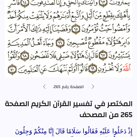
الصفحة رقم 265
المختصر في تفسير القرآن الكريم الصفحة
265 من المصحف
إِذْ دَخَلُوا عَلَيْهِ فَقَالُوا سَلَامًا قَالَ إِنَّا مِنْكُمْ وَجِلُونَ