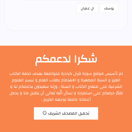
يوسف
آل عمران
شكرا لدعمكم
تم تأسيس موقع سورة قرآن كبادرة متواضعة بهدف خدمة الكتاب
العزيز و السنة المطهرة و الاهتمام بطلاب العلم و تيسير العلوم
الشرعية على منهاج الكتاب و السنة , وإننا سعيدون بدعمكم لنا و
نقدّر حرصكم على استمرارنا و نسأل الله تعالى أن يتقبل منا و يجعل
أعمالنا خالصة لوجهه الكريم .
تحميل المصحف الشريف