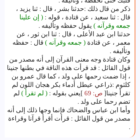
قلبك حتى تحفظه ، وتأليفه .
ذكر من قال ذلك :حدثنا بشر ، قال : ثنا يزيد ،
قال : ثنا سعيد ، عن قتادة ، قوله :
( إن علينا
جمعه وقرآنه )
يقول حفظه وتأليفه .
حدثنا ابن عبد الأعلى ، قال : ثنا ابن ثور ، عن
معمر ، عن قتادة
( جمعه وقرآنه )
قال : حفظه
وتأليفه .
وكان قتادة وجه معنى القرآن إلى أنه مصدر من
قول القائل : قد قرأت هذه الناقة في بطنها جنينا
، إذا ضمت رحمها على ولد ، كما قال عمرو بن
كلثوم :ذراعي عيطل أدماء بكر هجان اللون لم
تقرأ جنينا[
ص: 69
]يعني بقوله :
( لم تقرأ )
لم
تضم رحما على ولد .
وأما ابن عباس والضحاك فإنما وجها ذلك إلى أنه
مصدر من قول القائل : قرأت أقرأ قرآنا وقراءة
.