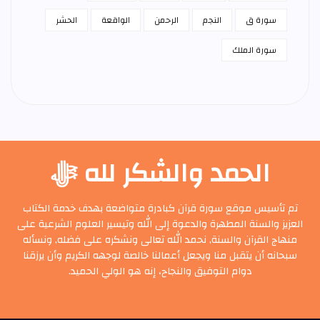
سورة ق
النجم
الرحمن
الواقعة
الحشر
سورة الملك
الحمد والشكر لله ﷻ
تم تأسيس موقع سورة قرآن كبادرة متواضعة بهدف خدمة الكتاب
العزيز والسنة المطهرة والدعوة إلى الله وتيسير العلوم الشرعية على
منهاج القرآن والسنة, نحمد الله تعالى ونشكره على فضله, ونسأله
سبحانه أن يتقبل منا ويجعل أعمالنا خالصة لوجهه الكريم وأن يرزقنا
دوام التوفيق والنجاح، إنه هو الولي الحميد.