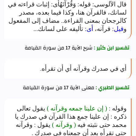
قال الآلوسى: قوله: وَقُرْآنَهُأى: إثبات قراءته في
لسانك، فالقرآن هنا، وكذا فيما بعده، مصدر
كالرجحان بمعنى القراءة.. مضاف إلى المفعول
و
قيل:
قرآنه،
أى:
تأليفه على لسانك...
تفسير ابن كثير :
شرح الآية 17 من سورة القيامة
أي في صدرك وقرآنه أي أن تقرأه.
تفسير الطبري :
معنى الآية 17 من سورة القيامة
وقوله :
( إن علينا جمعه وقرآنه )
يقول تعالى
ذكره : إن علينا جمع هذا القرآن في صدرك يا
محمد حتى نثبته فيه
( وقرآنه )
يقول : وقرآنه
حتى تقرأه بعد أن جمعناه في صدرك .