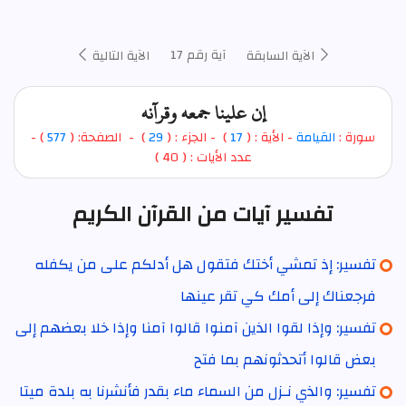
آية رقم 17
الآية السابقة
الآية التالية
إن علينا جمعه وقرآنه
سورة :
القيامة
- الأية : (
17
)
- الجزء : (
29
) - الصفحة: (
577
) -
عدد الأيات : ( 40 )
تفسير آيات من القرآن الكريم
تفسير: إذ تمشي أختك فتقول هل أدلكم على من يكفله
فرجعناك إلى أمك كي تقر عينها
تفسير: وإذا لقوا الذين آمنوا قالوا آمنا وإذا خلا بعضهم إلى
بعض قالوا أتحدثونهم بما فتح
تفسير: والذي نـزل من السماء ماء بقدر فأنشرنا به بلدة ميتا