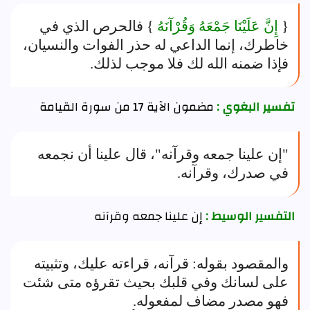
{
إِنَّ عَلَيْنَا جَمْعَهُ وَقُرْآنَهُ
} فالحرص الذي في
خاطرك، إنما الداعي له حذر الفوات والنسيان،
فإذا ضمنه الله لك فلا موجب لذلك.
تفسير البغوي :
مضمون الآية 17 من سورة القيامة
"إن علينا جمعه وقرآنه"، قال علينا أن نجمعه
في صدرك، وقرآنه.
التفسير الوسيط :
إن علينا جمعه وقرآنه
والمقصود بقوله: قرآنه، قراءته عليك، وتثبيته
على لسانك وفي قلبك بحيث تقرؤه متى شئت
فهو مصدر مضاف لمفعوله.