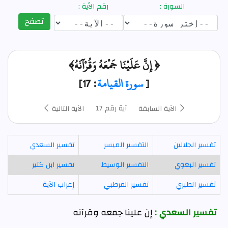
السورة :
رقم الأية :
تصفح
﴿ إِنَّ عَلَيْنَا جَمْعَهُ وَقُرْآنَهُ﴾
[
سورة القيامة
: 17]
آية رقم 17
الآية السابقة
الآية التالية
تفسير الجلالين
التفسير الميسر
تفسير السعدي
تفسير البغوي
التفسير الوسيط
تفسير ابن كثير
تفسير الطبري
تفسير القرطبي
إعراب الآية
تفسير السعدي :
إن علينا جمعه وقرآنه