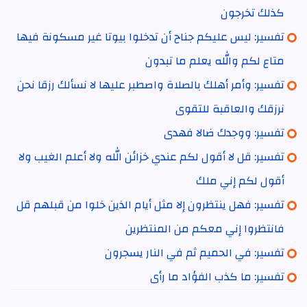
كذلك تخرجون
تفسير: ليس عليكم جناح أن تدخلوا بيوتا غير مسكونة فيها
متاع لكم والله يعلم ما تبدون
تفسير: وأمر أهلك بالصلاة واصطبر عليها لا نسألك رزقا نحن
نرزقك والعاقبة للتقوى
تفسير: ووجدك ضالا فهدى
تفسير: قل لا أقول لكم عندي خزائن الله ولا أعلم الغيب ولا
أقول لكم إني ملك
تفسير: فهل ينتظرون إلا مثل أيام الذين خلوا من قبلهم قل
فانتظروا إني معكم من المنتظرين
تفسير: في الحميم ثم في النار يسجرون
تفسير: ما كذب الفؤاد ما رأى