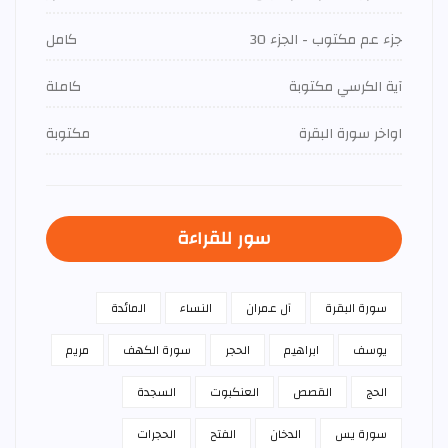
جزء عم مكتوب - الجزء 30
كامل
آية الكرسي مكتوبة
كاملة
اواخر سورة البقرة
مكتوبة
سور للقراءة
سورة البقرة
آل عمران
النساء
المائدة
يوسف
ابراهيم
الحجر
سورة الكهف
مريم
الحج
القصص
العنكبوت
السجدة
سورة يس
الدخان
الفتح
الحجرات