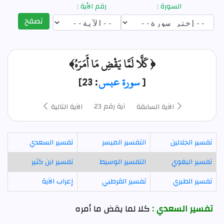
السورة :
رقم الأية :
تصفح
﴿ كَلَّا لَمَّا يَقْضِ مَا أَمَرَهُ﴾
[
سورة عبس
: 23]
آية رقم 23
الآية السابقة
الآية التالية
تفسير الجلالين
التفسير الميسر
تفسير السعدي
تفسير البغوي
التفسير الوسيط
تفسير ابن كثير
تفسير الطبري
تفسير القرطبي
إعراب الآية
تفسير السعدي :
كلا لما يقض ما أمره