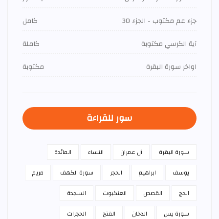
جزء عم مكتوب - الجزء 30
كامل
آية الكرسي مكتوبة
كاملة
اواخر سورة البقرة
مكتوبة
سور للقراءة
سورة البقرة
آل عمران
النساء
المائدة
يوسف
ابراهيم
الحجر
سورة الكهف
مريم
الحج
القصص
العنكبوت
السجدة
سورة يس
الدخان
الفتح
الحجرات