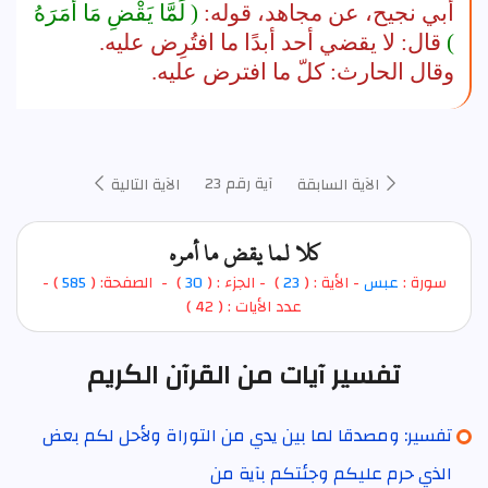
أبي نجيح، عن مجاهد، قوله:
( لَمَّا يَقْضِ مَا أَمَرَهُ
)
قال: لا يقضي أحد أبدًا ما افتُرِض عليه.
وقال الحارث: كلّ ما افترض عليه.
آية رقم 23
الآية السابقة
الآية التالية
كلا لما يقض ما أمره
سورة :
عبس
- الأية : (
23
)
- الجزء : (
30
) - الصفحة: (
585
) -
عدد الأيات : ( 42 )
تفسير آيات من القرآن الكريم
تفسير: ومصدقا لما بين يدي من التوراة ولأحل لكم بعض
الذي حرم عليكم وجئتكم بآية من