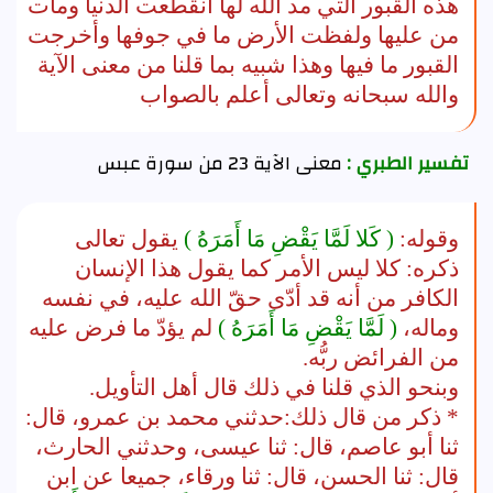
هذه القبور التي مد الله لها انقطعت الدنيا ومات
من عليها ولفظت الأرض ما في جوفها وأخرجت
القبور ما فيها وهذا شبيه بما قلنا من معنى الآية
والله سبحانه وتعالى أعلم بالصواب
تفسير الطبري :
معنى الآية 23 من سورة عبس
وقوله:
( كَلا لَمَّا يَقْضِ مَا أَمَرَهُ )
يقول تعالى
ذكره: كلا ليس الأمر كما يقول هذا الإنسان
الكافر من أنه قد أدّى حقّ الله عليه، في نفسه
وماله،
( لَمَّا يَقْضِ مَا أَمَرَهُ )
لم يؤدّ ما فرض عليه
من الفرائض ربُّه.
وبنحو الذي قلنا في ذلك قال أهل التأويل.
* ذكر من قال ذلك:حدثني محمد بن عمرو، قال:
ثنا أبو عاصم، قال: ثنا عيسى، وحدثني الحارث،
قال: ثنا الحسن، قال: ثنا ورقاء، جميعا عن ابن