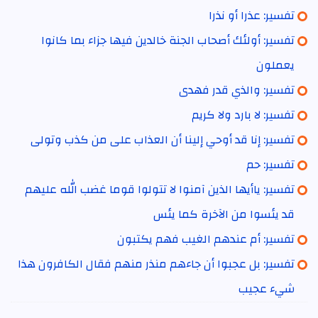
تفسير: عذرا أو نذرا
تفسير: أولئك أصحاب الجنة خالدين فيها جزاء بما كانوا
يعملون
تفسير: والذي قدر فهدى
تفسير: لا بارد ولا كريم
تفسير: إنا قد أوحي إلينا أن العذاب على من كذب وتولى
تفسير: حم
تفسير: ياأيها الذين آمنوا لا تتولوا قوما غضب الله عليهم
قد يئسوا من الآخرة كما يئس
تفسير: أم عندهم الغيب فهم يكتبون
تفسير: بل عجبوا أن جاءهم منذر منهم فقال الكافرون هذا
شيء عجيب