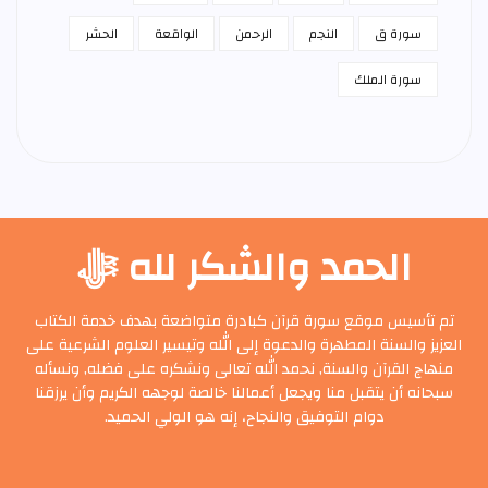
سورة ق
النجم
الرحمن
الواقعة
الحشر
سورة الملك
الحمد والشكر لله ﷻ
تم تأسيس موقع سورة قرآن كبادرة متواضعة بهدف خدمة الكتاب
العزيز والسنة المطهرة والدعوة إلى الله وتيسير العلوم الشرعية على
منهاج القرآن والسنة, نحمد الله تعالى ونشكره على فضله, ونسأله
سبحانه أن يتقبل منا ويجعل أعمالنا خالصة لوجهه الكريم وأن يرزقنا
دوام التوفيق والنجاح، إنه هو الولي الحميد.