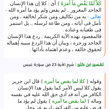
كَلاَّ لَمَّا يَقْضِ مَآ أَمَرَهُ
} أى : كلا إن هذا الإِنسان
الجاحد المغرور .. لم يقض ولم يؤد ما أمره الله
-
تعالى -
به من تكاليف ومن شكر لخالقه ، ومن
تأمل فى آياته ، ومن طاعة لرسله .. بل استمر
فى طغيانه وعناده .
فالمقصود بهذه الآية الكريمة : ردع هذا الإِنسان
الجاحد وزجره ، وبيان أن هذا الردع سببه إهماله
لحقوق خالقه ، وعدم اهتماه بأدائها .
تفسير ابن كثير :
شرح الآية 23 من سورة عبس
وقوله {
كلا لما يقض ما أمره
} قال ابن جرير
يقول كلا ليس الأمر كما يقول هذا الإنسان
الكافر من أنه قد أدى حق الله عليه في نفسه
وماله {
لما يقض ما أمره
} يقول لم يؤد ما
فرض عليه من الفرائض لربه عز وجل