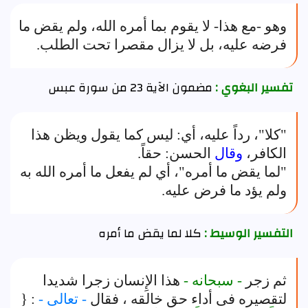
وهو -مع هذا- لا يقوم بما أمره الله، ولم يقض ما
فرضه عليه، بل لا يزال مقصرا تحت الطلب.
تفسير البغوي :
مضمون الآية 23 من سورة عبس
"كلا"، رداً عليه، أي: ليس كما يقول ويظن هذا
الكافر،
وقال
الحسن: حقاً.
"لما يقض ما أمره"، أي لم يفعل ما أمره الله به
ولم يؤد ما فرض عليه.
التفسير الوسيط :
كلا لما يقض ما أمره
ثم زجر
- سبحانه -
هذا الإِنسان زجرا شديدا
لتقصيره فى أداء حق خالقه ، فقال
- تعالى -
: {