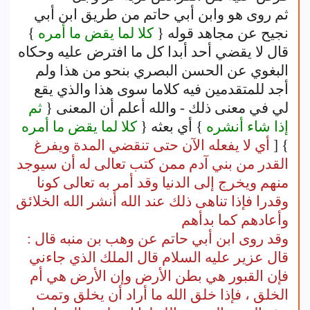
ثم روى هو وابن أبي حاتم من طريق ابن أبي
نجيح عن مجاهد قوله {
كلا لما يقض ما أمره
}
قال لا يقضي أحد أبدا كل ما افترض عليه وحكاه
البغوي عن الحسن البصري بنحو من هذا ولم
أجد للمتقدمين فيه كلاما سوى هذا والذي يقع
لي في معنى ذلك - والله أعلم أن المعنى {
ثم
إذا شاء أنشره
} أي بعثه {
كلا لما يقض ما أمره
} [
أي لا يفعله الآن حتى تنقضي المدة ويفرغ
القدر من بني آدم ممن كتب تعالى له أن سيوجد
منهم ويخرج إلى الدنيا وقد أمر به تعالى كونا
وقدرا فإذا تناهى ذلك عند الله أنشر الله الخلائق
وأعادهم كما بدأهم
وقد روى ابن أبي حاتم عن وهب بن منبه قال :
قال عزير عليه السلام قال الملك الذي جاءني
فإن القبور هي بطن الأرض وإن الأرض هي أم
الخلق ، فإذا خلق الله ما أراد أن يخلق وتمت