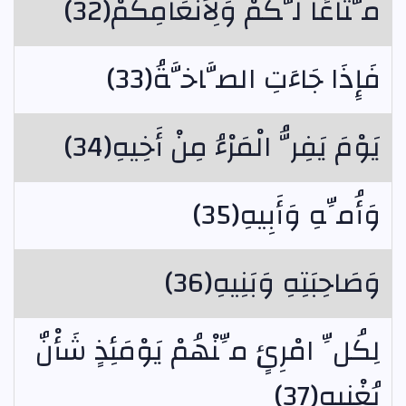
مَّتَاعًا لَّكُمْ وَلِأَنْعَامِكُمْ(32)
فَإِذَا جَاءَتِ الصَّاخَّةُ(33)
يَوْمَ يَفِرُّ الْمَرْءُ مِنْ أَخِيهِ(34)
وَأُمِّهِ وَأَبِيهِ(35)
وَصَاحِبَتِهِ وَبَنِيهِ(36)
لِكُلِّ امْرِئٍ مِّنْهُمْ يَوْمَئِذٍ شَأْنٌ
يُغْنِيهِ(37)