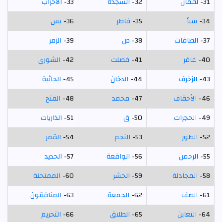
31-
لقمان
32-
السجدة
33-
الأحزاب
34-
سبأ
35-
فاطر
36-
يس
37-
الصافات
38-
ص
39-
الزمر
40-
غافر
41-
فصلت
42-
الشورى
43-
الزخرف
44-
الدخان
45-
الجاثية
46-
الأحقاف
47-
محمد
48-
الفتح
49-
الحجرات
50-
ق
51-
الذاريات
52-
الطور
53-
النجم
54-
القمر
55-
الرحمن
56-
الواقعة
57-
الحديد
58-
المجادلة
59-
الحشر
60-
الممتحنة
61-
الصف
62-
الجمعة
63-
المنافقون
64-
التغابن
65-
الطلاق
66-
التحريم