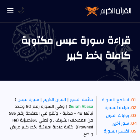
🌙
قراءة سورة عبس مكتوبة
كاملة بخط كبير
قائمة السور
|
القرآن الكريم
|
سورة عبس
(
استمع للسورة
Surah Abasa
) | وهي السورة رقم 80 وعدد
قراءة السورة
آياتها 42 -
مدنية
- وتقع في الصفحة رقم 585
روايات القرآن
من المصحف الشريف , و تعني بالانجليزية (He
سور أخرى
Frowned), كتابة عادية املائية بخط كبير عريض
تفسير السورة
واضح.