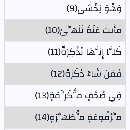
وَهُوَ يَخْشَىٰ(9)
فَأَنتَ عَنْهُ تَلَهَّىٰ(10)
كَلَّا إِنَّهَا تَذْكِرَةٌ(11)
فَمَن شَاءَ ذَكَرَهُ(12)
فِي صُحُفٍ مُّكَرَّمَةٍ(13)
مَّرْفُوعَةٍ مُّطَهَّرَةٍ(14)