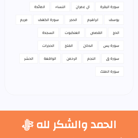
سورة البقرة
آل عمران
النساء
المائدة
يوسف
ابراهيم
الحجر
سورة الكهف
مريم
الحج
القصص
العنكبوت
السجدة
سورة يس
الدخان
الفتح
الحجرات
سورة ق
النجم
الرحمن
الواقعة
الحشر
سورة الملك
الحمد والشكر لله ﷻ