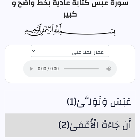
سورة عبس كتابة عادية بخط واضح و
كبير
عَبَسَ وَتَوَلَّىٰ(1)
أَن جَاءَهُ الْأَعْمَىٰ(2)