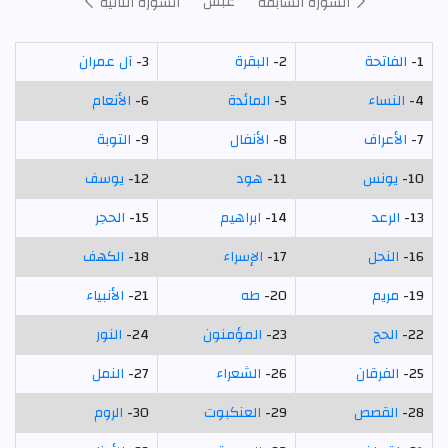
عبس
السورة السابقة
السورة التالية
1-
الفاتحة
2-
البقرة
3-
آل عمران
4-
النساء
5-
المائدة
6-
الأنعام
7-
الأعراف
8-
الأنفال
9-
التوبة
10-
يونس
11-
هود
12-
يوسف
13-
الرعد
14-
ابراهيم
15-
الحجر
16-
النحل
17-
الإسراء
18-
الكهف
19-
مريم
20-
طه
21-
الأنبياء
22-
الحج
23-
المؤمنون
24-
النور
25-
الفرقان
26-
الشعراء
27-
النمل
28-
القصص
29-
العنكبوت
30-
الروم