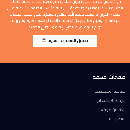
تم تأسيس موقع سورة قرآن كبادرة متواضعة بهدف خدمة الكتاب
العزيز والسنة المطهرة والدعوة إلى الله وتيسير العلوم الشرعية على
منهاج القرآن والسنة, نحمد الله تعالى ونشكره على فضله, ونسأله
سبحانه أن يتقبل منا ويجعل أعمالنا خالصة لوجهه الكريم وأن يرزقنا
دوام التوفيق والنجاح، إنه هو الولي الحميد.
تحميل المصحف الشريف
صفحات مهمة
سياسة الخصوصية
شروط الاستخدام
نبذة عن موقعنا
الاتصال بنا