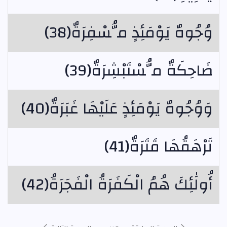
وُجُوهٌ يَوْمَئِذٍ مُّسْفِرَةٌ(38)
ضَاحِكَةٌ مُّسْتَبْشِرَةٌ(39)
وَوُجُوهٌ يَوْمَئِذٍ عَلَيْهَا غَبَرَةٌ(40)
تَرْهَقُهَا قَتَرَةٌ(41)
أُولَٰئِكَ هُمُ الْكَفَرَةُ الْفَجَرَةُ(42)