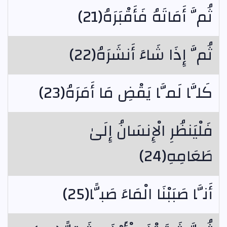
ثُمَّ أَمَاتَهُ فَأَقْبَرَهُ(21)
ثُمَّ إِذَا شَاءَ أَنشَرَهُ(22)
كَلَّا لَمَّا يَقْضِ مَا أَمَرَهُ(23)
فَلْيَنظُرِ الْإِنسَانُ إِلَىٰ
طَعَامِهِ(24)
أَنَّا صَبَبْنَا الْمَاءَ صَبًّا(25)