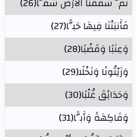
ثُمَّ شَقَقْنَا الْأَرْضَ شَقًّا(26)
فَأَنبَتْنَا فِيهَا حَبًّا(27)
وَعِنَبًا وَقَضْبًا(28)
وَزَيْتُونًا وَنَخْلًا(29)
وَحَدَائِقَ غُلْبًا(30)
وَفَاكِهَةً وَأَبًّا(31)