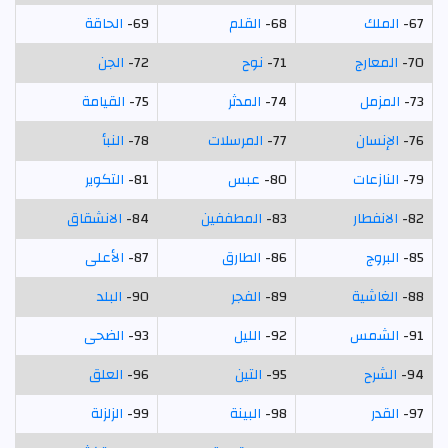
67-
الملك
68-
القلم
69-
الحاقة
70-
المعارج
71-
نوح
72-
الجن
73-
المزمل
74-
المدثر
75-
القيامة
76-
الإنسان
77-
المرسلات
78-
النبأ
79-
النازعات
80-
عبس
81-
التكوير
82-
الانفطار
83-
المطففين
84-
الانشقاق
85-
البروج
86-
الطارق
87-
الأعلى
88-
الغاشية
89-
الفجر
90-
البلد
91-
الشمس
92-
الليل
93-
الضحى
94-
الشرح
95-
التين
96-
العلق
97-
القدر
98-
البينة
99-
الزلزلة