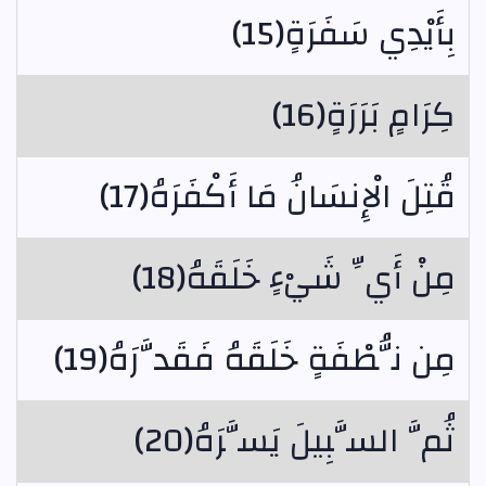
بِأَيْدِي سَفَرَةٍ(15)
كِرَامٍ بَرَرَةٍ(16)
قُتِلَ الْإِنسَانُ مَا أَكْفَرَهُ(17)
مِنْ أَيِّ شَيْءٍ خَلَقَهُ(18)
مِن نُّطْفَةٍ خَلَقَهُ فَقَدَّرَهُ(19)
ثُمَّ السَّبِيلَ يَسَّرَهُ(20)