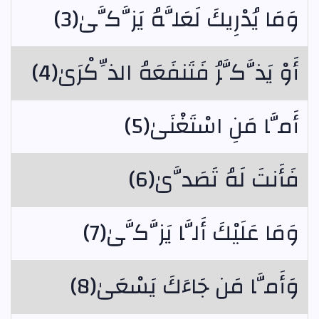
وَمَا يُدْرِيكَ لَعَلَّهُ يَزَّكَّىٰ(3)
أَوْ يَذَّكَّرُ فَتَنفَعَهُ الذِّكْرَىٰ(4)
أَمَّا مَنِ اسْتَغْنَىٰ(5)
فَأَنتَ لَهُ تَصَدَّىٰ(6)
وَمَا عَلَيْكَ أَلَّا يَزَّكَّىٰ(7)
وَأَمَّا مَن جَاءَكَ يَسْعَىٰ(8)