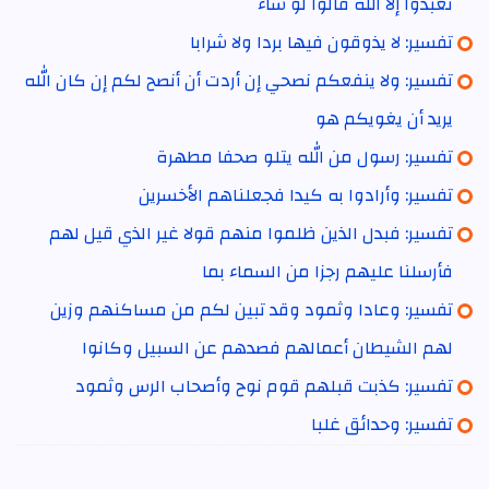
تعبدوا إلا الله قالوا لو شاء
تفسير: لا يذوقون فيها بردا ولا شرابا
تفسير: ولا ينفعكم نصحي إن أردت أن أنصح لكم إن كان الله
يريد أن يغويكم هو
تفسير: رسول من الله يتلو صحفا مطهرة
تفسير: وأرادوا به كيدا فجعلناهم الأخسرين
تفسير: فبدل الذين ظلموا منهم قولا غير الذي قيل لهم
فأرسلنا عليهم رجزا من السماء بما
تفسير: وعادا وثمود وقد تبين لكم من مساكنهم وزين
لهم الشيطان أعمالهم فصدهم عن السبيل وكانوا
تفسير: كذبت قبلهم قوم نوح وأصحاب الرس وثمود
تفسير: وحدائق غلبا