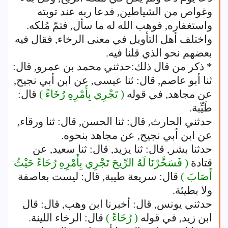
وغواص من الشياطين, فدعا ربه عند توبته
واستغفاره, فوهب الله له ما سأل, فتمّ مُلكه.
واختلف أهل التأويل في معنى الرخاء, فقال فيه
بعضهم نحو الذي قلنا فيه.
* ذكر من قال ذلك:حدثني محمد بن عمرو, قال:
ثنا أبو عاصم, قال: ثنا عيسى, عن ابن أبي نجيح,
عن مجاهد, في قوله
( تَجْرِي بِأَمْرِهِ رُخَاءً )
قال:
طَيِّبة.
حدثني الحارث, قال: ثنا الحسن, قال: ثنا ورقاء,
عن ابن أبي نجيح, عن مجاهد بنحوه.
حدثنا بشر, قال: ثنا يزيد, قال: ثنا سعيد, عن
قتادة
( فَسَخَّرْنَا لَهُ الرِّيحَ تَجْرِي بِأَمْرِهِ رُخَاءً حَيْثُ
أَصَابَ )
قال: سريعة طيبة, قال: ليست بعاصفة
ولا بطيئة.
حدثني يونس, قال: أخبرنا ابن وهب, قال: قال
ابن زيد, في قوله
( رُخَاءً )
قال: الرخاء اللينة.