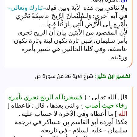
ولا تنافى بين هذه الآية وبين قوله
-تبارك وتعالى-
في آية أخرى: وَلِسُلَيْمانَ الرِّيحَ عاصِفَةً تَجْرِي
بِأَمْرِهِ إِلى الْأَرْضِ الَّتِي بارَكْنا فِيها ...
لأن المقصود من الآيتين بيان أن الريح تجرى
بأمر سليمان، فهي تارة تكون لينة وتارة تكون
عاصفة، وفي كلتا الحالتين هي تسير بأمره
ورغبته.
تفسير ابن كثير :
شرح الآية 36 من سورة ص
قال الله تعالى : {
فسخرنا له الريح تجري بأمره
رخاء حيث أصاب
} والتي بعدها ، قال : فأعطاه [
الله
] ما أعطاه وفي الآخرة لا حساب عليه .
هكذا أورده أبو القاسم بن عساكر في ترجمة
سليمان - عليه السلام - في تاريخه