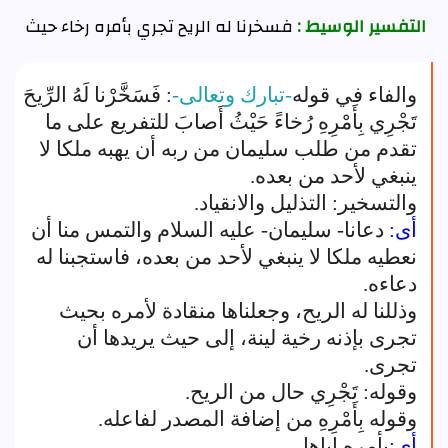
التفسير الوسيط :
فسخرنا له الريح تجري بأمره رخاء حيث
والفاء في قوله
-تبارك وتعالى-
: فَسَخَّرْنا لَهُ الرِّيحَ
تَجْرِي بِأَمْرِهِ رُخاءً حَيْثُ أَصابَ للتفريع على ما
تقدم من طلب سليمان من ربه أن يهبه ملكا لا
ينبغي لأحد من بعده.
والتسخير: التذليل والانقياد.
أى:
دعانا- سليمان- عليه السلام والتمس منا أن
نعطيه ملكا لا ينبغي لأحد من بعده، فاستجبنا له
دعاءه.
وذللنا له الريح، وجعلناها منقادة لأمره بحيث
تجرى بإذنه رخية لينة، إلى حيث يريدها أن
تجرى.
وقوله: تَجْرِي حال من الريح.
وقوله بِأَمْرِهِ من إضافة المصدر لفاعله.
أى:
بأمره إياها.