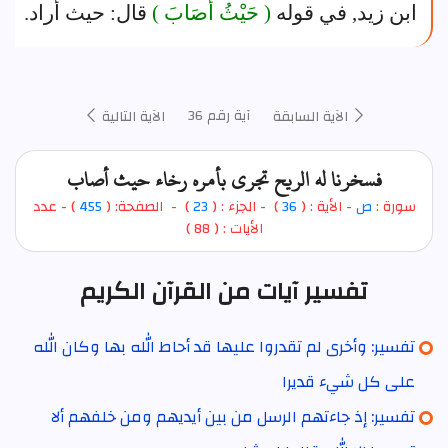
ابن زيد, في قوله
( حَيْثُ أَصَابَ )
قال: حيث أراد.
آية رقم 36
الآية السابقة
الآية التالية
فسخرنا له الريح تجري بأمره رخاء حيث أصاب
سورة :
ص
- الأية : (
36
)
- الجزء : (
23
) - الصفحة: (
455
) - عدد
الأيات : ( 88 )
تفسير آيات من القرآن الكريم
تفسير: وأخرى لم تقدروا عليها قد أحاط الله بها وكان الله
على كل شيء قديرا
تفسير: إذ جاءتهم الرسل من بين أيديهم ومن خلفهم ألا