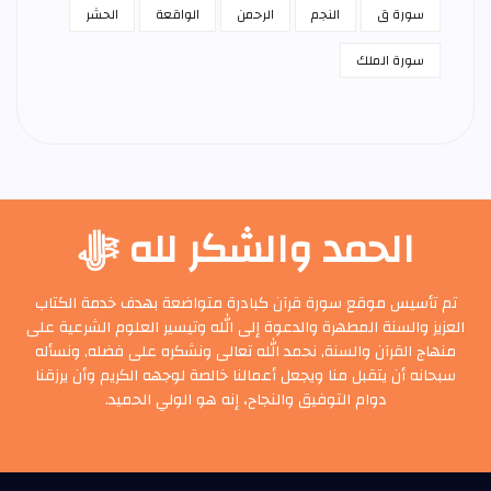
سورة ق
النجم
الرحمن
الواقعة
الحشر
سورة الملك
الحمد والشكر لله ﷻ
تم تأسيس موقع سورة قرآن كبادرة متواضعة بهدف خدمة الكتاب
العزيز والسنة المطهرة والدعوة إلى الله وتيسير العلوم الشرعية على
منهاج القرآن والسنة, نحمد الله تعالى ونشكره على فضله, ونسأله
سبحانه أن يتقبل منا ويجعل أعمالنا خالصة لوجهه الكريم وأن يرزقنا
دوام التوفيق والنجاح، إنه هو الولي الحميد.