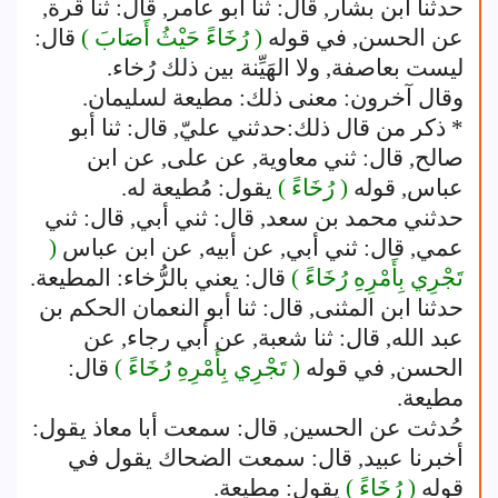
حدثنا ابن بشار, قال: ثنا أبو عامر, قال: ثنا قرة,
عن الحسن, في قوله
( رُخَاءً حَيْثُ أَصَابَ )
قال:
ليست بعاصفة, ولا الهَيِّنة بين ذلك رُخاء.
وقال آخرون: معنى ذلك: مطيعة لسليمان.
* ذكر من قال ذلك:حدثني عليّ, قال: ثنا أبو
صالح, قال: ثني معاوية, عن على, عن ابن
عباس, قوله
( رُخَاءً )
يقول: مُطيعة له.
حدثني محمد بن سعد, قال: ثني أبي, قال: ثني
عمي, قال: ثني أبي, عن أبيه, عن ابن عباس
(
تَجْرِي بِأَمْرِهِ رُخَاءً )
قال: يعني بالرُّخاء: المطيعة.
حدثنا ابن المثنى, قال: ثنا أبو النعمان الحكم بن
عبد الله, قال: ثنا شعبة, عن أبي رجاء, عن
الحسن, في قوله
( تَجْرِي بِأَمْرِهِ رُخَاءً )
قال:
مطيعة.
حُدثت عن الحسين, قال: سمعت أبا معاذ يقول:
أخبرنا عبيد, قال: سمعت الضحاك يقول في
قوله
( رُخَاءً )
يقول: مطيعة.