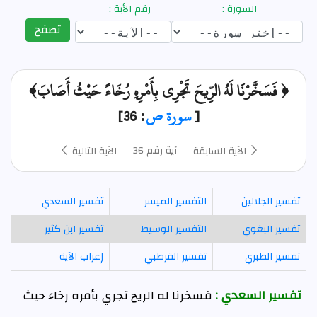
السورة :
رقم الأية :
تصفح
﴿ فَسَخَّرْنَا لَهُ الرِّيحَ تَجْرِي بِأَمْرِهِ رُخَاءً حَيْثُ أَصَابَ﴾
[
سورة ص
: 36]
آية رقم 36
الآية السابقة
الآية التالية
تفسير الجلالين
التفسير الميسر
تفسير السعدي
تفسير البغوي
التفسير الوسيط
تفسير ابن كثير
تفسير الطبري
تفسير القرطبي
إعراب الآية
تفسير السعدي :
فسخرنا له الريح تجري بأمره رخاء حيث