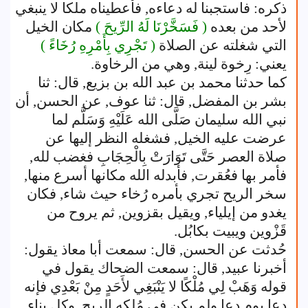
ذكره: فاستجبنا له دعاءه, فأعطيناه ملكا لا ينبغي
لأحد من بعده
( فَسَخَّرْنَا لَهُ الرِّيحَ )
مكان الخيل
التي شغلته عن الصلاة
( تَجْرِي بِأَمْرِهِ رُخَاءً )
يعني: رِخوة لينة, وهي من الرخاوة.
كما حدثنا محمد بن عبد الله بن بزيع, قال: ثنا
بشر بن المفضل, قال: ثنا عوف, عن الحسن, أن
نبي الله سليمان صَلَّى الله عَلَيْهِ وَسَلَّم لما
عرضت عليه الخيل, فشغله النظر إليها عن
صلاة العصر حَتَّى تَوَارَتْ بِالْحِجَابِ فغضب لله,
فأمر بها فعُقرت, فأبدله الله مكانها أسرع منها,
سخر الريح تجري بأمره رُخاء حيث شاء, فكان
يغدو من إيلياء, ويقيل بقزوين, ثم يروح من
قَزْوين ويبيت بكابُل.
حُدثت عن الحسن, قال: سمعت أبا معاذ يقول:
أخبرنا عبيد, قال: سمعت الضحاك يقول في
قوله وَهَبْ لِي مُلْكًا لا يَنْبَغِي لأَحَدٍ مِنْ بَعْدِي فإنه
دعا يوم دعا ولم يكن في مُلكه الريح, وكل بناء