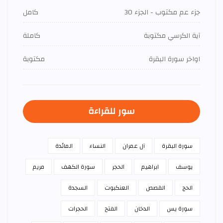
جزء عم مكتوب - الجزء 30
كامل
آية الكرسي مكتوبة
كاملة
اواخر سورة البقرة
مكتوبة
سور للقراءة
سورة البقرة
آل عمران
النساء
المائدة
يوسف
ابراهيم
الحجر
سورة الكهف
مريم
الحج
القصص
العنكبوت
السجدة
سورة يس
الدخان
الفتح
الحجرات