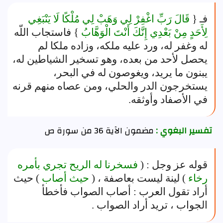
فـ {
قَالَ رَبِّ اغْفِرْ لِي وَهَبْ لِي مُلْكًا لَا يَنْبَغِي
لِأَحَدٍ مِنْ بَعْدِي إِنَّكَ أَنْتَ الْوَهَّابُ
} فاستجاب اللّه
له وغفر له، ورد عليه ملكه، وزاده ملكا لم
يحصل لأحد من بعده، وهو تسخير الشياطين له،
يبنون ما يريد، ويغوصون له في البحر،
يستخرجون الدر والحلي، ومن عصاه منهم قرنه
في الأصفاد وأوثقه.
تفسير البغوي :
مضمون الآية 36 من سورة ص
قوله عز وجل : (
فسخرنا له الريح تجري بأمره
رخاء
) لينة ليست بعاصفة ، (
حيث أصاب
) حيث
أراد تقول العرب : أصاب الصواب فأخطأ
الجواب ، تريد أراد الصواب .