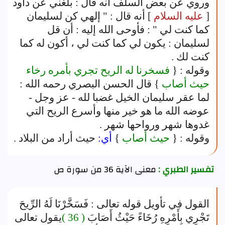
وروي عن بعض السلف أنه قال : بلغني عن داود
[
عليه السلام
] أنه قال : " إلهي كن لسليمان
كما كنت لي " : فأوحى الله إليه : أن قل
لسليمان : يكون لي كما كنت لي ، أكون له كما
كنت لك .
وقوله : {
فسخرنا له الريح تجري بأمره رخاء
حيث أصاب
} قال الحسن البصري رحمه الله :
لما عقر سليمان الخيل غضبا لله - عز وجل -
عوضه الله ما هو خير منها وأسرع الريح التي
غدوها شهر ورواحها شهر .
وقوله : {
حيث أصاب
}
أي:
حيث أراد من البلاد .
تفسير الطبري :
معنى الآية 36 من سورة ص
القول في تأويل قوله تعالى : فَسَخَّرْنَا لَهُ الرِّيحَ
تَجْرِي بِأَمْرِهِ رُخَاءً حَيْثُ أَصَابَ
( 36 )
يقول تعالى