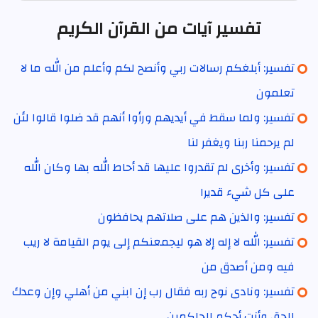
تفسير آيات من القرآن الكريم
تفسير: أبلغكم رسالات ربي وأنصح لكم وأعلم من الله ما لا
تعلمون
تفسير: ولما سقط في أيديهم ورأوا أنهم قد ضلوا قالوا لئن
لم يرحمنا ربنا ويغفر لنا
تفسير: وأخرى لم تقدروا عليها قد أحاط الله بها وكان الله
على كل شيء قديرا
تفسير: والذين هم على صلاتهم يحافظون
تفسير: الله لا إله إلا هو ليجمعنكم إلى يوم القيامة لا ريب
فيه ومن أصدق من
تفسير: ونادى نوح ربه فقال رب إن ابني من أهلي وإن وعدك
الحق وأنت أحكم الحاكمين