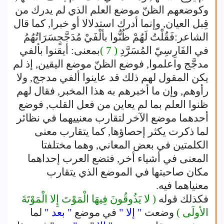
وكوضعهم الظنّ موضع العلم الذي لم يدرك من
قِبل العيان, وإنما أدرك استدلالا أو خبرا, كما قال
الشاعر:فَقُلْتُ لَهُمْ ظُنُّوا بألْفَيْ مُدَجَّجٍسَرَاتُهُمُ
في الفَارِسِيّ المُسَرَّدِ
( 7 )
بمعنى: أيقنوا بألفي
مدجَّج واعلموا, فوضع الظنّ موضع اليقين, إذ لم
يكن المقول لهم ذلك قد عاينوا ألفي مدجج, ولا
رأوهم, وإن ما أخبرهم به هذا المخبر, فقال لهم
ظنوا العلم بما لم يعاين من فعل القلب, فوضع
أحدهما موضع الآخر لتقارب معنييهما في نظائر
لما ذكرت يكثر إحصاؤها, كما يتقارب معنى
الكلمتين في بعض المعاني, وهما مختلفتا
المعنى في أشياء أخر, فتضع العرب إحداهما
مكان صاحبتها في الموضع الذي يتقارب
معنياهما فيه.
فكذلك قوله
( لا يَذُوقُونَ فِيهَا الْمَوْتَ إِلا الْمَوْتَةَ
الأولَى )
وضعت
" إلا "
في موضع
" بعد "
لما