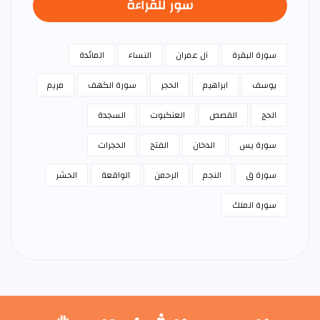
سور للقراءة
سورة البقرة
آل عمران
النساء
المائدة
يوسف
ابراهيم
الحجر
سورة الكهف
مريم
الحج
القصص
العنكبوت
السجدة
سورة يس
الدخان
الفتح
الحجرات
سورة ق
النجم
الرحمن
الواقعة
الحشر
سورة الملك