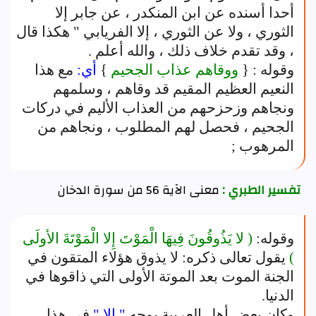
أحدا أسنده عن ابن المنكدر ، عن جابر إلا
الثوري ، ولا عن الثوري ، إلا الفريابي " هكذا قال
، وقد تقدم خلاف ذلك ، والله أعلم .
وقوله : {
ووقاهم عذاب الجحيم
}
أي:
مع هذا
النعيم العظيم المقيم قد وقاهم ، وسلمهم
ونجاهم وزحزحهم من العذاب الأليم في دركات
الجحيم ، فحصل لهم المطلوب ، ونجاهم من
المرهوب ;
تفسير الطبري :
معنى الآية 56 من سورة الدخان
وقوله:
( لا يَذُوقُونَ فِيهَا الْمَوْتَ إِلا الْمَوْتَةَ الأولَى
)
يقول تعالى ذكره: لا يذوق هؤلاء المتقون في
الجنة الموت بعد الموتة الأولى التي ذاقوها في
الدنيا.
وكان بعض أهل العربية يوجه
" إلا "
في هذا