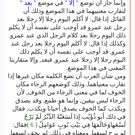
وإنما جاز أن توضع
" إلا "
في موضع
" بعد "
لتقارب معنييهما في هذا الموضع وذلك أن
القائل إذا قال: لا أكلم اليوم رجلا إلا رجلا بعد
رجل عند عمرو قد أوجب على نفسه أن لا يكلم
ذلك اليوم رجلا بعد كلام الرجل الذي عند عمرو.
وكذلك إذا قال: لا أكلم اليوم رجلا بعد رجل عند
عمرو, قد أوجب على نفسه أن لا يكلم ذلك
اليوم رجلا إلا رجلا عند عمرو, فبعد, وإلا متقاربتا
المعنى في هذا الموضع.
ومن شأن العرب أن تضع الكلمة مكان غيرها إذا
تقارب معنياهما, وذلك كوضعهم الرجاء مكان
الخوف لما في معنى الرجاء من الخوف, لأن
الرجاء ليس بيقين, وإنما هو طمع, وقد يصدق
ويكذب كما الخوف يصدق أحيانا ويكذب, فقال
في ذلك أبو ذُؤَيْب:إذا لَسَعَتْهُ الدَّبْرُ لَمْ يَرْجُ
لَسْعَهاوَخَالَفهَا فِي بَيْتِ نُوبٍ عَوَامِلُ
( 6 )
فقال:
لم يرج لسعها, ومعناه في ذلك: لم يخف لسعها,