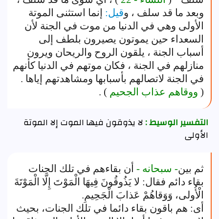
وبعد ما قد سلف ، و
قيل:
إنما استثنى الموتة
الأولى وهي في الدنيا من موت في الجنة لأن
السعداء حين يموتون يصيرون بلطف إلى
أسباب الجنة ، يلقون الروح والريحان ويرون
منازلهم في الجنة ، فكان موتهم في الدنيا كأنهم
في الجنة لاتصالهم بأسبابها ومشاهدتهم إياها .
(
ووقاهم عذاب الجحيم
) .
التفسير الوسيط :
لا يذوقون فيها الموت إلا الموتة
الأولى
ثم بين
- سبحانه -
أن بقاءهم في تلك الجنات
بقاء دائم فقال: لا يَذُوقُونَ فِيهَا الْمَوْتَ إِلَّا الْمَوْتَةَ
الْأُولى، وَوَقاهُمْ عَذابَ الْجَحِيمِ.
أى: هم باقون بقاء دائما في تلك الجنات، بحيث