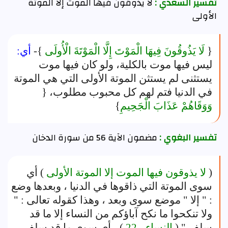
تفسير السعدي :
لا يذوقون فيها الموت إلا الموتة
الأولى
{
لَا يَذُوقُونَ فِيهَا الْمَوْتَ إِلَّا الْمَوْتَةَ الْأُولَى
}-
أي:
ليس فيها موت بالكلية، ولو كان فيها موت
يستثنى لم يستثن الموتة الأولى التي هي الموتة
في الدنيا فتم لهم كل محبوب مطلوب، {
وَوَقَاهُمْ عَذَابَ الْجَحِيمِ
}
تفسير البغوي :
مضمون الآية 56 من سورة الدخان
(
لا يذوقون فيها الموت إلا الموتة الأولى
) أي
سوى الموتة التي ذاقوها في الدنيا ، وبعدها وضع
: " إلا " موضع سوى وبعد ، وهذا كقوله تعالى : "
ولا تنكحوا ما نكح آباؤكم من النساء إلا ما قد
سلف " (
النساء - 22
) ، أي سوى ما قد سلف ،