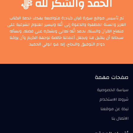
الحمد والشكر لله ﷻ
تم تأسيس موقع سورة قرآن كبادرة متواضعة بهدف خدمة الكتاب
العزيز والسنة المطهرة والدعوة إلى الله وتيسير العلوم الشرعية على
منهاج القرآن والسنة, نحمد الله تعالى ونشكره على فضله, ونسأله
سبحانه أن يتقبل منا ويجعل أعمالنا خالصة لوجهه الكريم وأن يرزقنا
دوام التوفيق والنجاح، إنه هو الولي الحميد.
صفحات مهمة
سياسة الخصوصية
شروط الاستخدام
نبذة عن موقعنا
الاتصال بنا