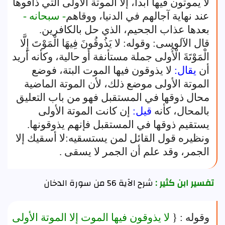
لا يموتون فيها أبدا، إلا الموتة الأولى التي ذاقوها
عند نهاية آجالهم في الدنيا، ووقاهم
- سبحانه -
بعدها عذاب الجحيم، الذي حل بالكافرين.
قال الآلوسى: وقوله: لا يَذُوقُونَ فِيهَا الْمَوْتَ إِلَّا
الْمَوْتَةَ الْأُولى جملة مستأنفة أو حالية، وكأنه أريد
أن
يقال:
لا يذوقون فيها الموت البتة، فوضع
الموتة الأولى موضع ذلك، لأن الموتة الماضية
محال ذوقها في المستقبل فهو من باب التعليق
بالمحال، كأنه
قيل:
إن كانت الموتة الأولى
يستقيم ذوقها في المستقبل فإنهم يذوقونها.
ونظيره قول القائل لمن يستسقيه:لا أسقيك إلا
الجمر، وقد علم أن الجمر لا يسقى .
تفسير ابن كثير :
شرح الآية 56 من سورة الدخان
وقوله : {
لا يذوقون فيها الموت إلا الموتة الأولى