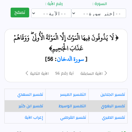
السورة :
رقم الأية :
تصفح
﴿ لَا يَذُوقُونَ فِيهَا الْمَوْتَ إِلَّا الْمَوْتَةَ الْأُولَىٰ ۖ وَوَقَاهُمْ
عَذَابَ الْجَحِيمِ﴾
[
سورة الدخان
: 56]
آية رقم 56
الآية السابقة
الآية التالية
تفسير الجلالين
التفسير الميسر
تفسير السعدي
تفسير البغوي
التفسير الوسيط
تفسير ابن كثير
تفسير الطبري
تفسير القرطبي
إعراب الآية