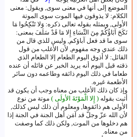
الموضع إلى أنها في معنى سوى, ويقول: معنى
الكلام: لا يذوقون فيها الموت سوى الموتة
الأولى, ويمثله بقوله تعالى ذكره: وَلا تَنْكِحُوا مَا
نَكَحَ آبَاؤُكُمْ مِنَ النِّسَاءِ إِلا مَا قَدْ سَلَفَ بمعنى:
سوى ما قد فعل آباؤكم, وليس للذي قال من
ذلك عندي وجه مفهوم, لأن الأغلب من قول
القائل: لا أذوق اليوم الطعام إلا الطعام الذي
ذقته قبل اليوم أنه يريد الخبر عن قائله أن عنده
طعاما في ذلك اليوم ذائقه وطاعمه دون سائر
الأطعمة غيره.
وإذ كان ذلك الأغلب من معناه وجب أن يكون قد
أثبت بقوله
( إِلا الْمَوْتَةَ الأولَى )
موتة من نوع
الأولى هم ذائقوها, ومعلوم أن ذلك ليس كذلك,
لأن الله عزّ وجلّ قد آمَن أهل الجنة في الجنة إذا
هم دخلوها من الموت, ولكن ذلك كما وصفت
من معناه.