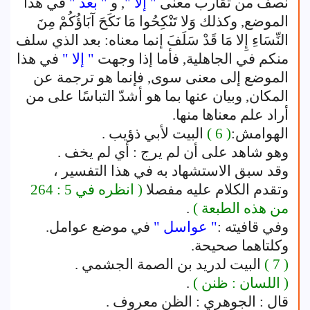
نصف من تقارب معنى
" إلا "
, و
" بعد "
في هذا
الموضع, وكذلك وَلا تَنْكِحُوا مَا نَكَحَ آبَاؤُكُمْ مِنَ
النِّسَاءِ إِلا مَا قَدْ سَلَفَ إنما معناه: بعد الذي سلف
منكم في الجاهلية, فأما إذا وجهت
" إلا "
في هذا
الموضع إلى معنى سوى, فإنما هو ترجمة عن
المكان, وبيان عنها بما هو أشدّ التباسًا على من
أراد علم معناها منها.
الهوامش:
( 6 )
البيت لأبي ذؤيب .
وهو شاهد على أن لم يرج : أي لم يخف .
وقد سبق الاستشهاد به في هذا التفسير ،
وتقدم الكلام عليه مفصلا
( انظره في 5 : 264
من هذه الطبعة )
.
وفي قافيته :
" عواسل "
في موضع عوامل.
وكلتاهما صحيحة.
( 7 )
البيت لدريد بن الصمة الجشمي .
( اللسان : ظنن )
.
قال : الجوهري : الظن معروف .