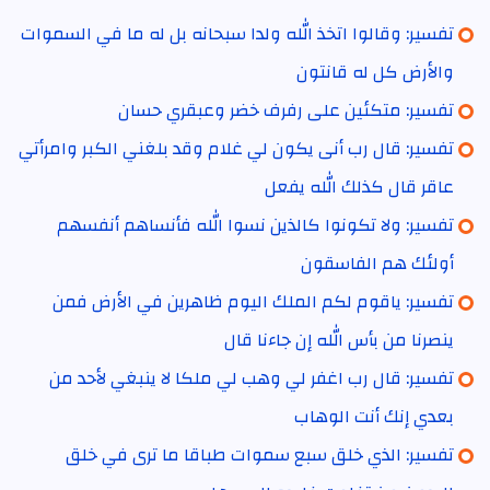
تفسير: وقالوا اتخذ الله ولدا سبحانه بل له ما في السموات
والأرض كل له قانتون
تفسير: متكئين على رفرف خضر وعبقري حسان
تفسير: قال رب أنى يكون لي غلام وقد بلغني الكبر وامرأتي
عاقر قال كذلك الله يفعل
تفسير: ولا تكونوا كالذين نسوا الله فأنساهم أنفسهم
أولئك هم الفاسقون
تفسير: ياقوم لكم الملك اليوم ظاهرين في الأرض فمن
ينصرنا من بأس الله إن جاءنا قال
تفسير: قال رب اغفر لي وهب لي ملكا لا ينبغي لأحد من
بعدي إنك أنت الوهاب
تفسير: الذي خلق سبع سموات طباقا ما ترى في خلق