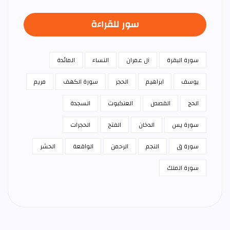
سور للقراءة
سورة البقرة
آل عمران
النساء
المائدة
يوسف
ابراهيم
الحجر
سورة الكهف
مريم
الحج
القصص
العنكبوت
السجدة
سورة يس
الدخان
الفتح
الحجرات
سورة ق
النجم
الرحمن
الواقعة
الحشر
سورة الملك