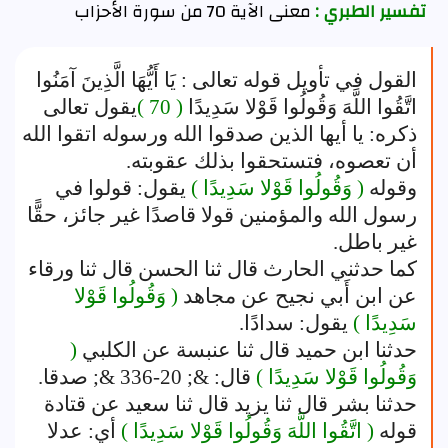
تفسير الطبري :
معنى الآية 70 من سورة الأحزاب
القول في تأويل قوله تعالى : يَا أَيُّهَا الَّذِينَ آمَنُوا
اتَّقُوا اللَّهَ وَقُولُوا قَوْلا سَدِيدًا
( 70 )
يقول تعالى
ذكره: يا أيها الذين صدقوا الله ورسوله اتقوا الله
أن تعصوه، فتستحقوا بذلك عقوبته.
وقوله
( وَقُولُوا قَوْلا سَدِيدًا )
يقول: قولوا في
رسول الله والمؤمنين قولا قاصدًا غير جائز، حقًّا
غير باطل.
كما حدثني الحارث قال ثنا الحسن قال ثنا ورقاء
عن ابن أَبي نجيح عن مجاهد
( وَقُولُوا قَوْلا
سَدِيدًا )
يقول: سدادًا.
حدثنا ابن حميد قال ثنا عنبسة عن الكلبي
(
وَقُولُوا قَوْلا سَدِيدًا )
قال: &; 20-336 &; صدقا.
حدثنا بشر قال ثنا يزيد قال ثنا سعيد عن قتادة
قوله
( اتَّقُوا اللَّهَ وَقُولُوا قَوْلا سَدِيدًا )
أي: عدلا