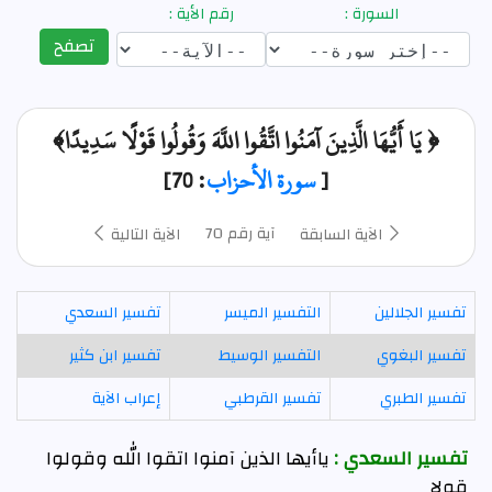
السورة :
رقم الأية :
تصفح
﴿ يَا أَيُّهَا الَّذِينَ آمَنُوا اتَّقُوا اللَّهَ وَقُولُوا قَوْلًا سَدِيدًا﴾
[
سورة الأحزاب
: 70]
آية رقم 70
الآية السابقة
الآية التالية
تفسير الجلالين
التفسير الميسر
تفسير السعدي
تفسير البغوي
التفسير الوسيط
تفسير ابن كثير
تفسير الطبري
تفسير القرطبي
إعراب الآية
تفسير السعدي :
ياأيها الذين آمنوا اتقوا الله وقولوا
قولا