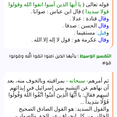
قوله تعالى (
يا أيها الذين آمنوا اتقوا الله وقولوا
قولا سديدا
) قال ابن عباس : صوابا .
وقال
قتادة : عدلا .
وقال
الحسن : صدقا .
و
قيل:
مستقيما .
وقال
عكرمة هو : قول لا إله إلا الله .
التفسير الوسيط :
ياأيها الذين آمنوا اتقوا الله وقولوا
قولا
ثم أمرهم
- سبحانه -
بمراقبته وبالخوف منه، بعد
أن نهاهم عن التشبه ببني إسرائيل في إيذائهم
لنبيهم فقال: يا أَيُّهَا الَّذِينَ آمَنُوا اتَّقُوا اللَّهَ وَقُولُوا
قَوْلًا سَدِيداً ...
والقول السديد: هو القول الصادق الصحيح
الخالي من كل انحراف عن الحق والصواب،