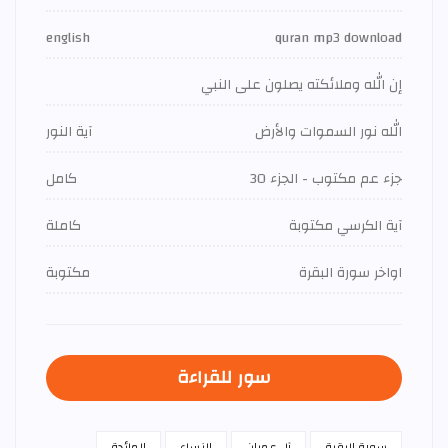
english
quran mp3 download
إن الله وملائكته يصلون على النبي
الله نور السموات والأرض
آية النور
جزء عم مكتوب - الجزء 30
كامل
آية الكرسي مكتوبة
كاملة
اواخر سورة البقرة
مكتوبة
سور للقراءة
سورة البقرة
آل عمران
النساء
المائدة