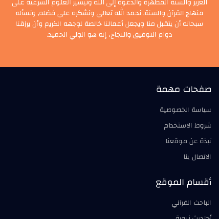
العزيز والسنة المطهرة والدعوة إلى الله وتيسير العلوم الشرعية على
منهاج القرآن والسنة, نحمد الله تعالى ونشكره على فضله, ونسأله
سبحانه أن يتقبل منا ويجعل أعمالنا خالصة لوجهه الكريم وأن يرزقنا
دوام التوفيق والنجاح، إنه هو الولي الحميد.
صفحات مهمة
سياسة الخصوصية
شروط الاستخدام
نبذة عن موقعنا
الاتصال بنا
أقسام الموقع
الباحث القرآني
أحاديث نبوية