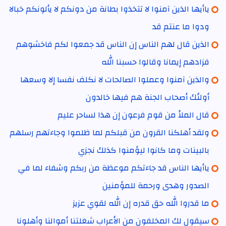
ياأيها الذين آمنوا لا تتخذوا بطانة من دونكم لا يألونكم خبالا
ودوا ما عنتم قد
الذين قال لهم الناس إن الناس قد جمعوا لكم فاخشوهم
فزادهم إيمانا وقالوا حسبنا الله
والذين آمنوا وعملوا الصالحات لا نكلف نفسا إلا وسعها
أولئك أصحاب الجنة هم فيها خالدون
قال الملأ من قوم فرعون إن هذا لساحر عليم
ولقد أهلكنا القرون من قبلكم لما ظلموا وجاءتهم رسلهم
بالبينات وما كانوا ليؤمنوا كذلك نجزي
ياأيها الناس قد جاءتكم موعظة من ربكم وشفاء لما في
الصدور وهدى ورحمة للمؤمنين
ما قدروا الله حق قدره إن الله لقوي عزيز
سيقول لك المخلفون من الأعراب شغلتنا أموالنا وأهلونا