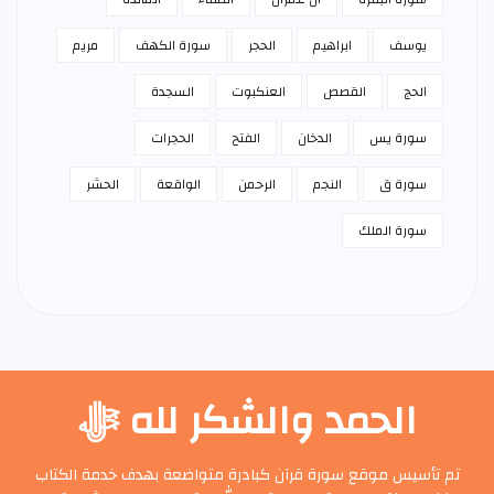
يوسف
ابراهيم
الحجر
سورة الكهف
مريم
الحج
القصص
العنكبوت
السجدة
سورة يس
الدخان
الفتح
الحجرات
سورة ق
النجم
الرحمن
الواقعة
الحشر
سورة الملك
الحمد والشكر لله ﷻ
تم تأسيس موقع سورة قرآن كبادرة متواضعة بهدف خدمة الكتاب