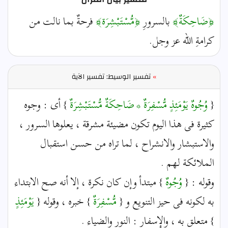
﴿ضَاحِكَةٌ﴾
بالسرورِ
﴿مُّسْتَبْشِرَة﴾
فرحةٌ بما نالت من
كرامةِ الله عز وجل .
»
تفسير الوسيط: تفسير الآية
{
وُجُوهٌ يَوْمَئِذٍ مُّسْفِرَةٌ * ضَاحِكَةٌ مُّسْتَبْشِرَةٌ
} أى : وجوه
كثيرة فى هذا اليوم تكون مضيئة مشرقة ، يعلوها السرور ،
والاستبشار والانشراح ، لما تراه من حسن استقبال
الملائكة لهم .
وقوله : {
وُجُوهٌ
} مبتدأ وإن كان نكرة ، إلا أنه صح الابتداء
به لكونه فى حيز التنويع و {
مُّسْفِرَةٌ
} خبره ، وقوله {
يَوْمَئِذٍ
} متعلق به ، والإِسفار : النور والضياء .