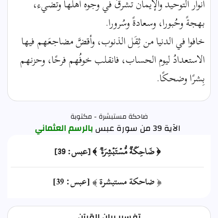
أنوار التوحيد والإيمان تشرقُ في وجوه أهلها وتضيء،
بهجةً وحُبورا، وسعادةً وسُرورا.
خافوا في الدنيا من ثِقَل الذنوب، وأقضَّ مضاجعَهم فيها
الاستعدادُ ليوم الحساب، فانقلب خوفُهم فرحًا، وحزنهم
بِشرًا وضحكًا.
ضاحكة مستبشرة - مكتوبة
الآية 39 من سورة عبس
بالرسم العثماني
﴿ ضَاحِكَةٞ مُّسۡتَبۡشِرَةٞ ﴾ [عبس: 39]
﴿ ضاحكة مستبشرة ﴾ [عبس: 39]
تفسير بيان القرآن