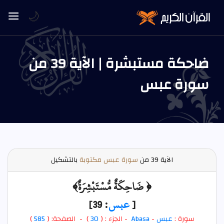
🌙
ضاحكة مستبشرة | الآية 39 من
سورة عبس
الآية
39 من
سورة عبس مكتوبة
بالتشكيل
﴿ ضَاحِكَةٌ مُّسْتَبْشِرَةٌ﴾
[
عبس
: 39]
سورة :
عبس
-
Abasa
- الجزء : (
30
) - الصفحة: (
585
)