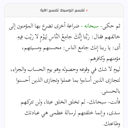
»
تفسير الوسيط: تفسير الآية
ثم حكى
- سبحانه -
ضراعة أخرى تضرع بها المؤمنون إلى
خالقهم فقال: رَبَّنا إِنَّكَ جامِعُ النَّاسِ لِيَوْمٍ لا رَيْبَ فِيهِ.
أى: يا ربنا إنك جامع الناس: محسنهم ومسيئهم،
مؤمنهم وكافرهم.
ليوم لا شك في وقوعه وحصوله وهو يوم الحساب والجزاء،
لتجازى الذين أساءوا بما عملوا وتجازى الذين أحسنوا
بالحسنى.
فأنت- سبحانك- لم تخلق الخلق عبثا، ولن تتركهم
سدى، وإنما خلقتهم لرسالة عظمى هي عبادتك
وطاعتك.