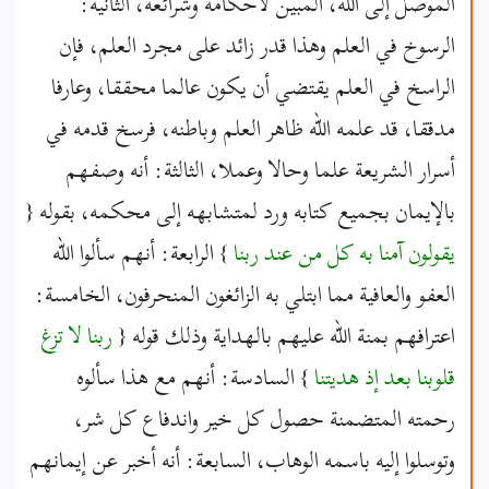
الموصل إلى الله، المبين لأحكامه وشرائعه، الثانية:
الرسوخ في العلم وهذا قدر زائد على مجرد العلم، فإن
الراسخ في العلم يقتضي أن يكون عالما محققا، وعارفا
مدققا، قد علمه الله ظاهر العلم وباطنه، فرسخ قدمه في
أسرار الشريعة علما وحالا وعملا، الثالثة: أنه وصفهم
بالإيمان بجميع كتابه ورد لمتشابهه إلى محكمه، بقوله {
يقولون آمنا به كل من عند ربنا
} الرابعة: أنهم سألوا الله
العفو والعافية مما ابتلي به الزائغون المنحرفون، الخامسة:
اعترافهم بمنة الله عليهم بالهداية وذلك قوله {
ربنا لا تزغ
قلوبنا بعد إذ هديتنا
} السادسة: أنهم مع هذا سألوه
رحمته المتضمنة حصول كل خير واندفاع كل شر،
وتوسلوا إليه باسمه الوهاب، السابعة: أنه أخبر عن إيمانهم