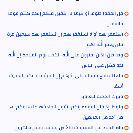
قل أنفقوا طوعا أو كرها لن يتقبل منكم إنكم كنتم قوما
فاسقين
استغفر لهم أو لا تستغفر لهم إن تستغفر لهم سبعين مرة
فلن يغفر الله لهم
وما ظن الذين يفترون على الله الكذب يوم القيامة إن الله
لذو فضل على الناس
فلعلك باخع نفسك على آثارهم إن لم يؤمنوا بهذا الحديث
أسفا
وبرزت الجحيم للغاوين
ولوطا إذ قال لقومه إنكم لتأتون الفاحشة ما سبقكم بها
من أحد من العالمين
وله الحمد في السموات والأرض وعشيا وحين تظهرون