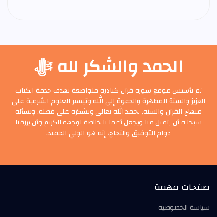
الحمد والشكر لله ﷻ
تم تأسيس موقع سورة قرآن كبادرة متواضعة بهدف خدمة الكتاب
العزيز والسنة المطهرة والدعوة إلى الله وتيسير العلوم الشرعية على
منهاج القرآن والسنة, نحمد الله تعالى ونشكره على فضله, ونسأله
سبحانه أن يتقبل منا ويجعل أعمالنا خالصة لوجهه الكريم وأن يرزقنا
دوام التوفيق والنجاح، إنه هو الولي الحميد.
صفحات مهمة
سياسة الخصوصية