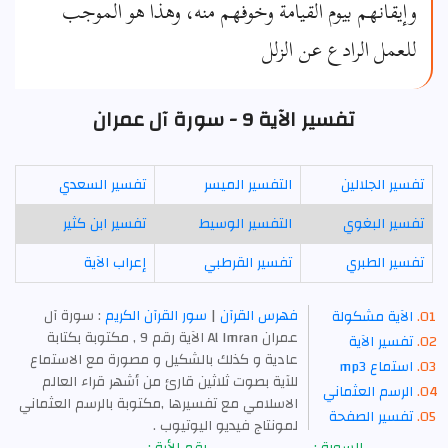
وإيقانهم بيوم القيامة وخوفهم منه، وهذا هو الموجب
للعمل الرادع عن الزلل
تفسير الآية 9 - سورة آل عمران
تفسير الجلالين
التفسير الميسر
تفسير السعدي
تفسير البغوي
التفسير الوسيط
تفسير ابن كثير
تفسير الطبري
تفسير القرطبي
إعراب الآية
فهرس القرآن
|
سور القرآن الكريم
: سورة آل
الآية مشكولة
عمران Al Imran الآية رقم 9 , مكتوبة بكتابة
تفسير الآية
عادية و كذلك بالشكيل و مصورة مع الاستماع
استماع mp3
للآية بصوت ثلاثين قارئ من أشهر قراء العالم
الرسم العثماني
الاسلامي مع تفسيرها ,مكتوبة بالرسم العثماني
تفسير الصفحة
لمونتاج فيديو اليوتيوب .
السورة :
رقم الأية :