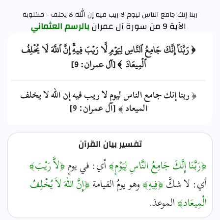
ربنا إنك جامع الناس ليوم لا ريب فيه إن الله لا يخلف - مكتوبة
الآية 9 من سورة آل عمران
بالرسم العثماني
﴿ رَبَّنَآ إِنَّكَ جَامِعُ ٱلنَّاسِ لِيَوۡمٖ لَّا رَيۡبَ فِيهِۚ إِنَّ ٱللَّهَ لَا يُخۡلِفُ
ٱلۡمِيعَادَ ﴾ [آل عمران: 9]
﴿ ربنا إنك جامع الناس ليوم لا ريب فيه إن الله لا يخلف
الميعاد ﴾ [آل عمران: 9]
تفسير بيان القرآن
﴿رَبَّنَا إِنَّكَ جَامِعُ النَّاسِ لِيَوْمٍ﴾
أي: في يومٍ
﴿لاَّ رَيْبَ﴾
أي: لا شكَّ
﴿فِيهِ﴾
وهو يومُ القيامة
﴿إِنَّ اللّهَ لاَ يُخْلِفُ
الْمِيعَاد﴾
الموعدَ.