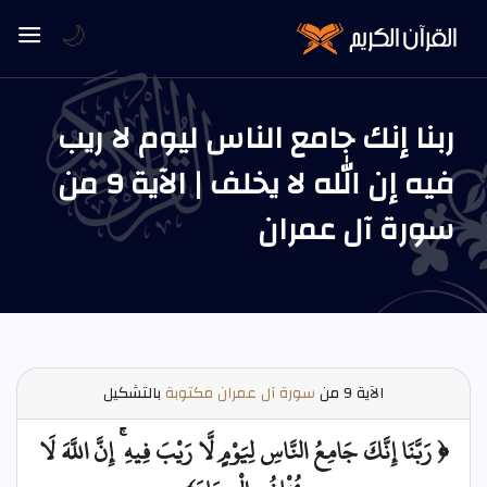
🌙
ربنا إنك جامع الناس ليوم لا ريب
فيه إن الله لا يخلف | الآية 9 من
سورة آل عمران
الآية
9 من
سورة آل عمران مكتوبة
بالتشكيل
﴿ رَبَّنَا إِنَّكَ جَامِعُ النَّاسِ لِيَوْمٍ لَّا رَيْبَ فِيهِ ۚ إِنَّ اللَّهَ لَا