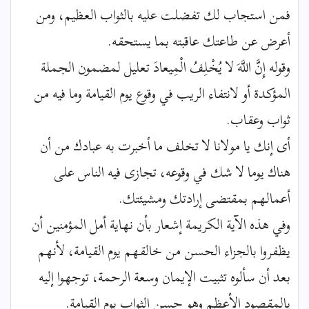
فمن استجاب لك تفضلت عليه بالثواب العظيم، ومن
أعرض عن طاعتك عاقبته بما يستحقه.
وقوله إِنَّ اللَّهَ لا يُخْلِفُ الْمِيعادَ تعليل لمضمون الجملة
المؤكدة أو لانتفاء الريب في وقوع يوم القيامة وما فيه من
ثواب وعقاب.
أى إنك يا مولانا لا تخلف ما أخبرت به عبادك من أن
هناك يوما لا شك في وقوعه، تجازى فيه الناس على
أعمالهم بمقتضى إرادتك ومشيئتك.
وفي هذه الآية الكريمة إشعار بأن نهاية أمل المؤمنين أن
يظفروا بالجزاء الحسن من خالقهم يوم القيامة، لأنهم
بعد أن سألوه تثبيت الإيمان وسعة الرحمة، توجهوا إليه
بالمقصود الأعظم وهو حسن الثواب يوم القيامة.