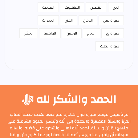
الحج
القصص
العنكبوت
السجدة
سورة يس
الدخان
الفتح
الحجرات
سورة ق
النجم
الرحمن
الواقعة
الحشر
سورة الملك
الحمد والشكر لله ﷻ
تم تأسيس موقع سورة قرآن كبادرة متواضعة بهدف خدمة الكتاب
العزيز والسنة المطهرة والدعوة إلى الله وتيسير العلوم الشرعية على
منهاج القرآن والسنة, نحمد الله تعالى ونشكره على فضله, ونسأله
سبحانه أن يتقبل منا ويجعل أعمالنا خالصة لوجهه الكريم وأن يرزقنا