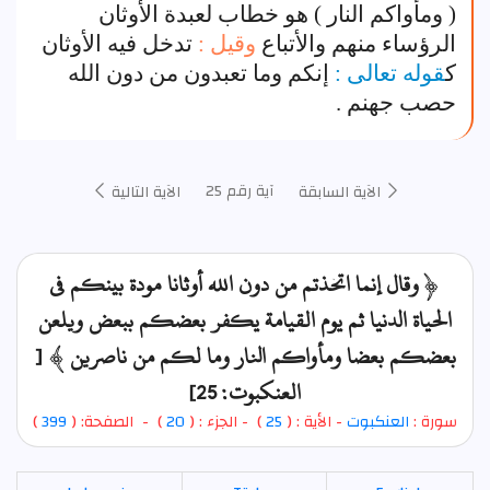
( ومأواكم النار ) هو خطاب لعبدة الأوثان
الرؤساء منهم والأتباع
وقيل :
تدخل فيه الأوثان
ك
قوله تعالى :
إنكم وما تعبدون من دون الله
حصب جهنم .
آية رقم 25
الآية السابقة
الآية التالية
﴿ وقال إنما اتخذتم من دون الله أوثانا مودة بينكم في
الحياة الدنيا ثم يوم القيامة يكفر بعضكم ببعض ويلعن
بعضكم بعضا ومأواكم النار وما لكم من ناصرين ﴾ [
العنكبوت: 25]
سورة :
العنكبوت
- الأية : (
25
)
- الجزء : (
20
) - الصفحة: (
399
)