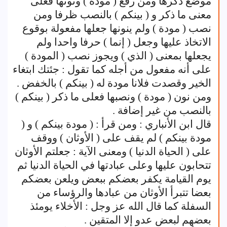
موضع ذكرها ومن رفع ( مودة ) ونونها فعلى
معنى ما ذكر و ( بينكم ) بالنصب ظرفا ومن
نصب ( مودة ) ولم ينونها جعلها مفعولة بوقوع
الاتخاذ عليها وجعل ( إنما ) حرفا واحدا ولم
يجعلها بمعنى ( الذي ) ويجوز نصب ( المودة )
على أنه مفعول من أجله كما تقول : جئتك ابتغاء
الخير وقصدت فلانا مودة له ( بينكم ) بالخفض .
ومن نون ( مودة ) ونصبها فعلى ما ذكر ( بينكم )
بالنصب من غير إضافة .
قال ابن الأنباري : ومن قرأ : ( مودة بينكم ) و (
مودة بينكم ) لم يقف على ( الأوثان ) ووقف
على ( الحياة الدنيا ) ومعنى الآية : جعلتم الأوثان
تتحابون عليها وعلى عبادتها في الحياة الدنيا ثم
يوم القيامة يكفر بعضكم ببعض ويلعن بعضكم
بعضا تتبرأ الأوثان من عبادها والرؤساء من
السفلة كما قال الله عز وجل : الأخلاء يومئذ
بعضهم لبعض عدو إلا المتقين .