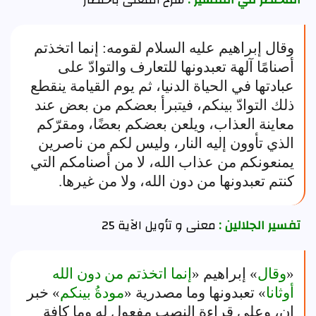
المختصر في التفسير :
شرح المعنى باختصار
وقال إبراهيم عليه السلام لقومه: إنما اتخذتم
أصنامًا آلهة تعبدونها للتعارف والتوادّ على
عبادتها في الحياة الدنيا، ثم يوم القيامة ينقطع
ذلك التوادّ بينكم، فيتبرأ بعضكم من بعض عند
معاينة العذاب، ويلعن بعضكم بعضًا، ومقرّكم
الذي تأوون إليه النار، وليس لكم من ناصرين
يمنعونكم من عذاب الله، لا من أصنامكم التي
كنتم تعبدونها من دون الله، ولا من غيرها.
تفسير الجلالين :
معنى و تأويل الآية 25
«
وقال
» إبراهيم «
إنما اتخذتم من دون الله
أوثانا
» تعبدونها وما مصدرية «
مودةُ بينكم
» خبر
إن، وعلى قراءة النصب مفعول له وما كافة