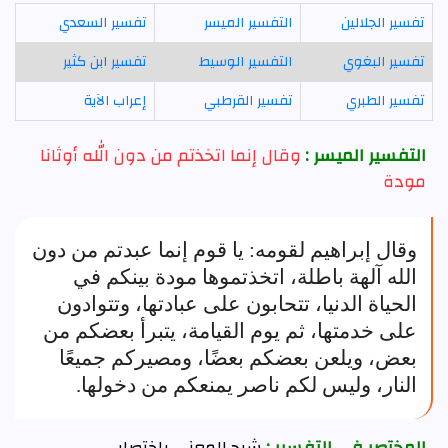
تفسير الجلالين
التفسير الميسر
تفسير السعدي
تفسير البغوي
التفسير الوسيط
تفسير ابن كثير
تفسير الطبري
تفسير القرطبي
إعراب الآية
التفسير الميسر :
وقال إنما اتخذتم من دون الله أوثانا
مودة
وقال إبراهيم لقومه: يا قوم إنما عبدتم من دون
الله آلهة باطلة، اتخذتموها مودة بينكم في
الحياة الدنيا، تتحابون على عبادتها، وتتوادون
على خدمتها، ثم يوم القيامة، يتبرأ بعضكم من
بعض، ويلعن بعضكم بعضًا، ومصيركم جميعًا
النار، وليس لكم ناصر يمنعكم من دخولها.