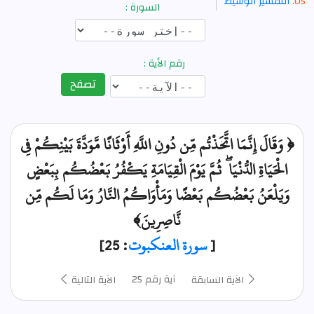
التفسير الوسيط
السورة :
رقم الأية :
تصفح
﴿ وَقَالَ إِنَّمَا اتَّخَذْتُم مِّن دُونِ اللَّهِ أَوْثَانًا مَّوَدَّةَ بَيْنِكُمْ فِي
الْحَيَاةِ الدُّنْيَا ۖ ثُمَّ يَوْمَ الْقِيَامَةِ يَكْفُرُ بَعْضُكُم بِبَعْضٍ
وَيَلْعَنُ بَعْضُكُم بَعْضًا وَمَأْوَاكُمُ النَّارُ وَمَا لَكُم مِّن
نَّاصِرِينَ﴾
[
سورة العنكبوت
: 25]
آية رقم 25
الآية السابقة
الآية التالية