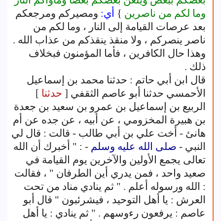
وما لكم من ناصرين
}
أي:
ومصيركم ومرجعكم
بعد عرصات القيامة إلى النار ، وما لكم من
ناصر ينصركم ، ولا منقذ ينقذكم من عذاب الله .
وهذا حال الكافرين ، فأما المؤمنون فبخلاف
ذلك .
قال ابن أبي حاتم : حدثنا محمد بن إسماعيل
الأحمسي حدثنا أبو عاصم الثقفي [
حدثنا
]
الربيع بن إسماعيل بن عمرو بن سعيد بن جعدة
بن هبيرة المخزومي ، عن أبيه ، عن جده عن أم
هانئ - أخت علي بن أبي طالب - قالت : قال لي
النبي -
صلى الله عليه وسلم
- : " أخبرك أن الله
تعالى يجمع الأولين والآخرين يوم القيامة في
صعيد واحد ، فمن يدري أين الطرفان " ، فقالت
: الله ورسوله أعلم . " ثم ينادي مناد من تحت
العرش : يا أهل التوحيد ، فيشرئبون " قال أبو
عاصم : يرفعون رءوسهم . " ثم ينادي : يا أهل