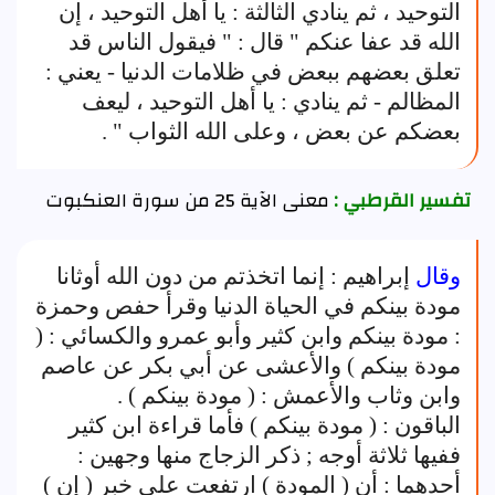
التوحيد ، ثم ينادي الثالثة : يا أهل التوحيد ، إن
الله قد عفا عنكم " قال : " فيقول الناس قد
تعلق بعضهم ببعض في ظلامات الدنيا - يعني :
المظالم - ثم ينادي : يا أهل التوحيد ، ليعف
بعضكم عن بعض ، وعلى الله الثواب " .
تفسير القرطبي :
معنى الآية 25 من سورة العنكبوت
وقال
إبراهيم : إنما اتخذتم من دون الله أوثانا
مودة بينكم في الحياة الدنيا وقرأ حفص وحمزة
: مودة بينكم وابن كثير وأبو عمرو والكسائي : (
مودة بينكم ) والأعشى عن أبي بكر عن عاصم
وابن وثاب والأعمش : ( مودة بينكم ) .
الباقون : ( مودة بينكم ) فأما قراءة ابن كثير
ففيها ثلاثة أوجه ; ذكر الزجاج منها وجهين :
أحدهما : أن ( المودة ) ارتفعت على خبر ( إن )