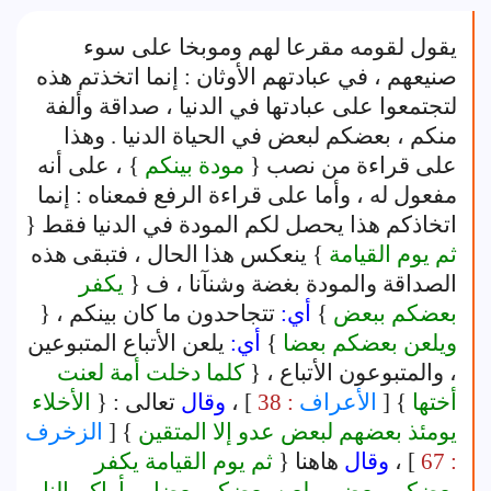
يقول لقومه مقرعا لهم وموبخا على سوء
صنيعهم ، في عبادتهم الأوثان : إنما اتخذتم هذه
لتجتمعوا على عبادتها في الدنيا ، صداقة وألفة
منكم ، بعضكم لبعض في الحياة الدنيا . وهذا
على قراءة من نصب {
مودة بينكم
} ، على أنه
مفعول له ، وأما على قراءة الرفع فمعناه : إنما
اتخاذكم هذا يحصل لكم المودة في الدنيا فقط {
ثم يوم القيامة
} ينعكس هذا الحال ، فتبقى هذه
الصداقة والمودة بغضة وشنآنا ، ف {
يكفر
بعضكم ببعض
}
أي:
تتجاحدون ما كان بينكم ، {
ويلعن بعضكم بعضا
}
أي:
يلعن الأتباع المتبوعين
، والمتبوعون الأتباع ، {
كلما دخلت أمة لعنت
أختها
} [
الأعراف
: 38
] ،
وقال
تعالى : {
الأخلاء
يومئذ بعضهم لبعض عدو إلا المتقين
} [
الزخرف
: 67
] ،
وقال
هاهنا {
ثم يوم القيامة يكفر
بعضكم ببعض ويلعن بعضكم بعضا ومأواكم النار