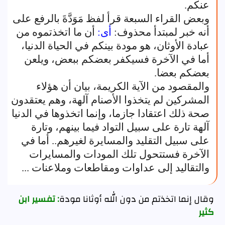
عنكم.
وبعض القراء السبعة قرأ لفظ مَوَدَّةَ بالرفع على
أنه خبر لمبتدأ محذوف:
أى:
أن ما اتخذتموه من
عبادة الأوثان، هو مودة بينكم في الحياة الدنيا،
أما في الآخرة فسيكفر بعضكم ببعض، ويلعن
بعضكم بعضا.
والمقصود من الآية الكريمة، بيان أن هؤلاء
المشركين لم يتخذوا الأصنام آلهة، وهم يعتقدون
صحة ذلك اعتقادا جازما، وإنما اتخذوها في الدنيا
آلهة تارة على سبيل التواد فيما بينهم، وتارة
على سبيل التقليد والمسايرة لغيرهم.. أما في
الآخرة فستتحول تلك المودات والمسايرات
والتقاليد إلى عداوات ومقاطعات وملاعنات ...
وقال إنما اتخذتم من دون الله أوثانا مودة
: تفسير ابن
كثير