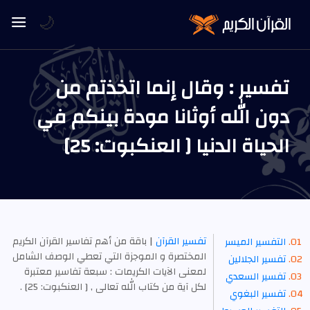
🌙
تفسير : وقال إنما اتخذتم من
دون الله أوثانا مودة بينكم في
الحياة الدنيا [ العنكبوت: 25]
تفسير القرآن
| باقة من أهم تفاسير القرآن الكريم
التفسير الميسر
المختصرة و الموجزة التي تعطي الوصف الشامل
تفسير الجلالين
لمعنى الآيات الكريمات : سبعة تفاسير معتبرة
تفسير السعدي
لكل آية من كتاب الله تعالى , [ العنكبوت: 25] .
تفسير البغوي