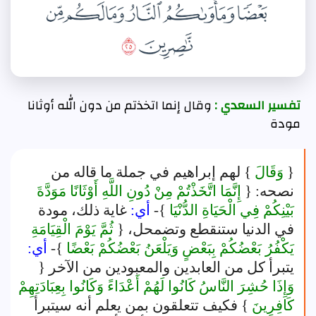
تفسير السعدي :
وقال إنما اتخذتم من دون الله أوثانا
مودة
{
وَقَالَ
} لهم إبراهيم في جملة ما قاله من
نصحه: {
إِنَّمَا اتَّخَذْتُمْ مِنْ دُونِ اللَّهِ أَوْثَانًا مَوَدَّةَ
بَيْنِكُمْ فِي الْحَيَاةِ الدُّنْيَا
}-
أي:
غاية ذلك، مودة
في الدنيا ستنقطع وتضمحل، {
ثُمَّ يَوْمَ الْقِيَامَةِ
يَكْفُرُ بَعْضُكُمْ بِبَعْضٍ وَيَلْعَنُ بَعْضُكُمْ بَعْضًا
}-
أي:
يتبرأ كل من العابدين والمعبودين من الآخر {
وَإِذَا حُشِرَ النَّاسُ كَانُوا لَهُمْ أَعْدَاءً وَكَانُوا بِعِبَادَتِهِمْ
كَافِرِينَ
} فكيف تتعلقون بمن يعلم أنه سيتبرأ