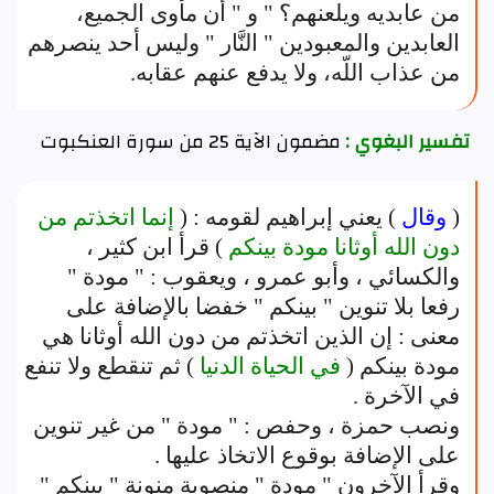
من عابديه ويلعنهم؟ " و " أن مأوى الجميع،
العابدين والمعبودين " النَّار " وليس أحد ينصرهم
من عذاب اللّه، ولا يدفع عنهم عقابه.
تفسير البغوي :
مضمون الآية 25 من سورة العنكبوت
(
وقال
) يعني إبراهيم لقومه : (
إنما اتخذتم من
دون الله أوثانا مودة بينكم
) قرأ ابن كثير ،
والكسائي ، وأبو عمرو ، ويعقوب : " مودة "
رفعا بلا تنوين " بينكم " خفضا بالإضافة على
معنى : إن الذين اتخذتم من دون الله أوثانا هي
مودة بينكم (
في الحياة الدنيا
) ثم تنقطع ولا تنفع
في الآخرة .
ونصب حمزة ، وحفص : " مودة " من غير تنوين
على الإضافة بوقوع الاتخاذ عليها .
وقرأ الآخرون " مودة " منصوبة منونة " بينكم "