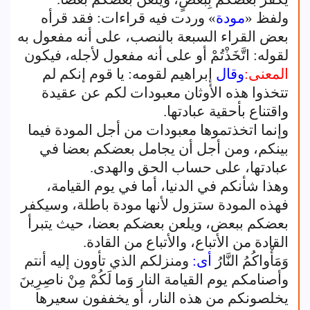
ولفظ «
مودة
» وردت فيه قراءات: فقد قرأه
بعض القراء السبعة بالنصب، على أنه مفعول به
لقوله: اتَّخَذْتُمْ أو على أنه مفعول لأجله، فيكون
المعنى:
وقال
إبراهيم لقومه: يا قوم إنكم لم
تتخذوا هذه الأوثان معبودات لكم عن عقيدة
واقتناع بأحقية عبادتها.
وإنما اتخذتموها معبودات من أجل المودة فيما
بينكم، ومن أجل أن يجامل بعضكم بعضا في
عبادتها، على حساب الحق والهدى.
وهذا شأنكم في الدنيا، أما في يوم القيامة،
فهذه المودة ستزول لأنها مودة باطلة، وسيكفر
بعضكم ببعض، ويلعن بعضكم بعضا، حيث يتبرأ
القادة من الأتباع، والأتباع من القادة.
وَمَأْواكُمُ النَّارُ
أى:
ومنزلكم الذي تأوون إليه أنتم
وأصنامكم يوم القيامة النار وَما لَكُمْ مِنْ ناصِرِينَ
يخلصونكم من هذه النار، أو يخففون سعيرها