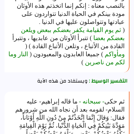
بالنصب معناه : إنكم إنما اتخذتم هذه الأوثان
مودة بينكم في الحياة الدنيا تتواردون على
عبادتها وتتواصلون عليها في الدنيا .
(
ثم يوم القيامة يكفر بعضكم ببعض ويلعن
بعضكم بعضا
) تتبرأ الأوثان من عابديها ، وتتبرأ
القادة من الأتباع ، وتلعن الأتباع القادة ) (
ومأواكم
) جميعا العابدون والمعبودون (
النار وما
لكم من ناصرين
)
التفسير الوسيط :
ويستفاد من هذه الآية
ثم حكى
- سبحانه -
ما قاله إبراهيم- عليه
السلام- لقومه بعد أن نجاه الله من شرورهم
فقال: وَقالَ إِنَّمَا اتَّخَذْتُمْ مِنْ دُونِ اللَّهِ أَوْثاناً،
مَوَدَّةَ بَيْنِكُمْ فِي الْحَياةِ الدُّنْيا، ثُمَّ يَوْمَ الْقِيامَةِ
يَكْفُرُ بَعْضُكُمْ بِبَعْضٍ، وَيَلْعَنُ بَعْضُكُمْ بَعْضاً.