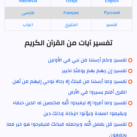
Indonesia
Türkçe
English
Русский
Français
فارسی
تفسير
انجليزي
اعراب
تفسير آيات من القرآن الكريم
تفسير: وكم أرسلنا من نبي في الأولين
تفسير: إن ربهم بهم يومئذ لخبير
تفسير: وما أرسلنا من قبلك إلا رجالا نوحي إليهم من أهل
القرى أفلم يسيروا في الأرض
تفسير: وما أمروا إلا ليعبدوا الله مخلصين له الدين حنفاء
ويقيموا الصلاة ويؤتوا الزكاة وذلك دين
تفسير: قل بفضل الله وبرحمته فبذلك فليفرحوا هو خير مما
يجمعون