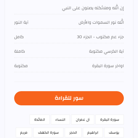
إن الله وملائكته يصلون على النبي
الله نور السموات والأرض
آية النور
جزء عم مكتوب - الجزء 30
كامل
آية الكرسي مكتوبة
كاملة
اواخر سورة البقرة
مكتوبة
سور للقراءة
سورة البقرة
آل عمران
النساء
المائدة
يوسف
ابراهيم
الحجر
سورة الكهف
مريم