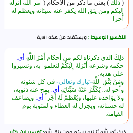
(
ذلك
) يعني ما ذكر من الأحكام (
أمر الله أنزله
إليكم ومن يتق الله يكفر عنه سيئاته ويعظم له
أجرا
التفسير الوسيط :
ويستفاد من هذه الآية
ذلِكَ الذي ذكرناه لكم من أحكام أَمْرُ اللَّهِ
أى:
حكمه وشرعه أَنْزَلَهُ إِلَيْكُمْ لتعلموا به، وتسيروا
على هديه.
وَمَنْ يَتَّقِ اللَّهَ
-تبارك وتعالى-
في كل شئونه
وأحواله.. يُكَفِّرْ عَنْهُ سَيِّئاتِهِ
أى:
يمح عنه ذنوبه،
ولا يؤاخذه عليها، وَيُعْظِمْ لَهُ أَجْراً
أى:
ويضاعف
له حسناته، ويجزل له العطاء والمثوبة يوم
القيامة.
ذلك أمر الله أنـزله إليكم ومن يتق الله
: تفسير ابن كثير