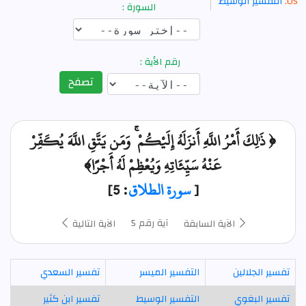
التفسير الوسيط
السورة :
رقم الأية :
تصفح
﴿ ذَٰلِكَ أَمْرُ اللَّهِ أَنزَلَهُ إِلَيْكُمْ ۚ وَمَن يَتَّقِ اللَّهَ يُكَفِّرْ
عَنْهُ سَيِّئَاتِهِ وَيُعْظِمْ لَهُ أَجْرًا﴾
[
سورة الطلاق
: 5]
آية رقم 5
الآية السابقة
الآية التالية
تفسير الجلالين
التفسير الميسر
تفسير السعدي
تفسير البغوي
التفسير الوسيط
تفسير ابن كثير