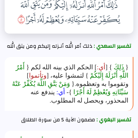
تفسير السعدي :
ذلك أمر الله أنـزله إليكم ومن يتق الله
{
ذَلِكَ
} [
أي:
] الحكم الذي بينه الله لكم {
أَمْرُ
اللَّهِ أَنْزَلَهُ إِلَيْكُمْ
} لتمشوا عليه، [
وتأتموا
]
وتقوموا به وتعظموه.{
وَمَنْ يَتَّقِ اللَّهَ يُكَفِّرْ عَنْهُ
سَيِّئَاتِهِ وَيُعْظِمْ لَهُ أَجْرًا
}-
أي:
يندفع عنه
المحذور، ويحصل له المطلوب.
تفسير البغوي :
مضمون الآية 5 من سورة الطلاق