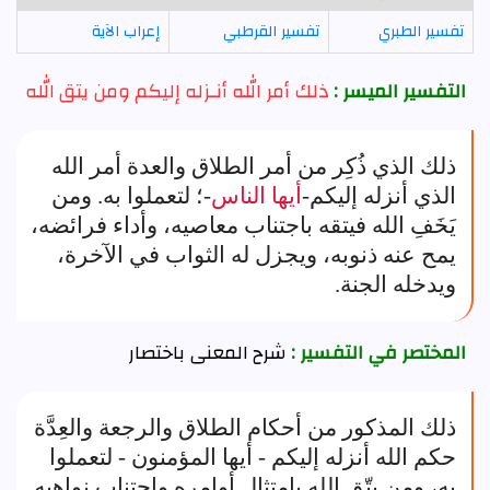
تفسير الطبري
تفسير القرطبي
إعراب الآية
التفسير الميسر :
ذلك أمر الله أنـزله إليكم ومن يتق الله
ذلك الذي ذُكِر من أمر الطلاق والعدة أمر الله
الذي أنزله إليكم-
أيها الناس
-؛ لتعملوا به. ومن
يَخَفِ الله فيتقه باجتناب معاصيه، وأداء فرائضه،
يمح عنه ذنوبه، ويجزل له الثواب في الآخرة،
ويدخله الجنة.
المختصر في التفسير :
شرح المعنى باختصار
ذلك المذكور من أحكام الطلاق والرجعة والعِدَّة
حكم الله أنزله إليكم - أيها المؤمنون - لتعملوا
به، ومن يتّق الله بامتثال أوامره واجتناب نواهيه