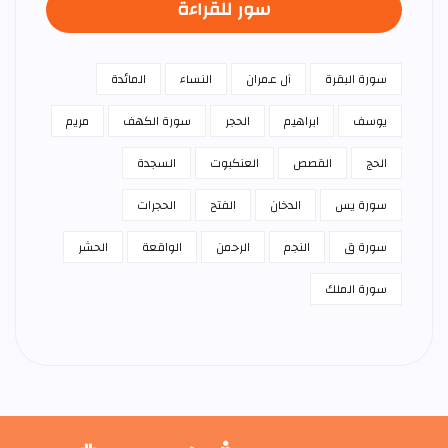
سور للقراءة
سورة البقرة
آل عمران
النساء
المائدة
يوسف
ابراهيم
الحجر
سورة الكهف
مريم
الحج
القصص
العنكبوت
السجدة
سورة يس
الدخان
الفتح
الحجرات
سورة ق
النجم
الرحمن
الواقعة
الحشر
سورة الملك