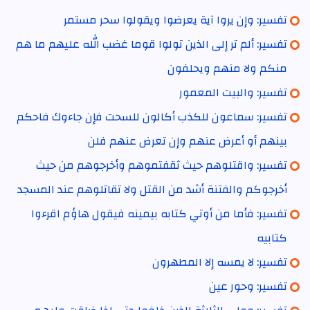
تفسير: وإن يروا آية يعرضوا ويقولوا سحر مستمر
تفسير: ألم تر إلى الذين تولوا قوما غضب الله عليهم ما هم
منكم ولا منهم ويحلفون
تفسير: والبيت المعمور
تفسير: سماعون للكذب أكالون للسحت فإن جاءوك فاحكم
بينهم أو أعرض عنهم وإن تعرض عنهم فلن
تفسير: واقتلوهم حيث ثقفتموهم وأخرجوهم من حيث
أخرجوكم والفتنة أشد من القتل ولا تقاتلوهم عند المسجد
تفسير: فأما من أوتي كتابه بيمينه فيقول هاؤم اقرءوا
كتابيه
تفسير: لا يمسه إلا المطهرون
تفسير: وحور عين