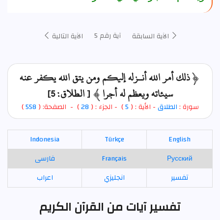
آية رقم 5
الآية السابقة
الآية التالية
﴿ ذلك أمر الله أنـزله إليكم ومن يتق الله يكفر عنه
سيئاته ويعظم له أجرا ﴾ [ الطلاق: 5]
سورة :
الطلاق
- الأية : (
5
)
- الجزء : (
28
) - الصفحة: (
558
)
Indonesia
Türkçe
English
Русский
Français
فارسی
تفسير
انجليزي
اعراب
تفسير آيات من القرآن الكريم