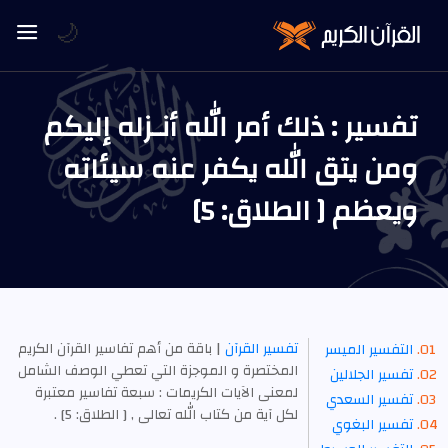
🌙
تفسير : ذلك أمر الله أنـزله إليكم
ومن يتق الله يكفر عنه سيئاته
ويعظم [ الطلاق: 5]
تفسير القرآن
| باقة من أهم تفاسير القرآن الكريم
التفسير الميسر
المختصرة و الموجزة التي تعطي الوصف الشامل
تفسير الجلالين
لمعنى الآيات الكريمات : سبعة تفاسير معتبرة
تفسير السعدي
لكل آية من كتاب الله تعالى , [ الطلاق: 5] .
تفسير البغوي