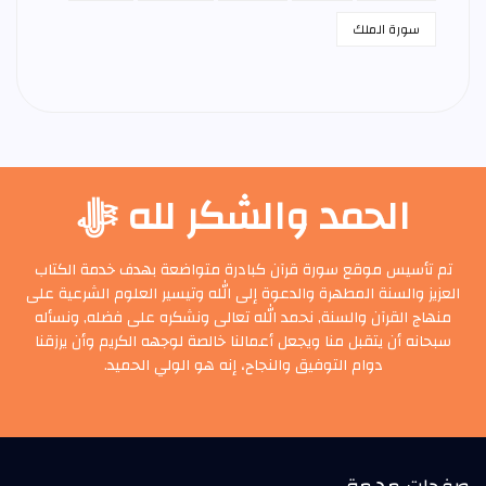
سورة الملك
الحمد والشكر لله ﷻ
تم تأسيس موقع سورة قرآن كبادرة متواضعة بهدف خدمة الكتاب
العزيز والسنة المطهرة والدعوة إلى الله وتيسير العلوم الشرعية على
منهاج القرآن والسنة, نحمد الله تعالى ونشكره على فضله, ونسأله
سبحانه أن يتقبل منا ويجعل أعمالنا خالصة لوجهه الكريم وأن يرزقنا
دوام التوفيق والنجاح، إنه هو الولي الحميد.