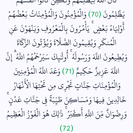
يَظْلِمُونَ
(70)
وَالْمُؤْمِنُونَ وَالْمُؤْمِنَاتُ بَعْضُهُمْ
أَوْلِيَاءُ بَعْضٍ ۚ يَأْمُرُونَ بِالْمَعْرُوفِ وَيَنْهَوْنَ عَنِ
الْمُنكَرِ وَيُقِيمُونَ الصَّلَاةَ وَيُؤْتُونَ الزَّكَاةَ
وَيُطِيعُونَ اللَّهَ وَرَسُولَهُ ۚ أُولَٰئِكَ سَيَرْحَمُهُمُ اللَّهُ ۗ إِنَّ
اللَّهَ عَزِيزٌ حَكِيمٌ
(71)
وَعَدَ اللَّهُ الْمُؤْمِنِينَ
وَالْمُؤْمِنَاتِ جَنَّاتٍ تَجْرِي مِن تَحْتِهَا الْأَنْهَارُ
خَالِدِينَ فِيهَا وَمَسَاكِنَ طَيِّبَةً فِي جَنَّاتِ عَدْنٍ ۚ
وَرِضْوَانٌ مِّنَ اللَّهِ أَكْبَرُ ۚ ذَٰلِكَ هُوَ الْفَوْزُ الْعَظِيمُ
(72)