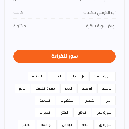
آية الكرسي مكتوبة
كاملة
اواخر سورة البقرة
مكتوبة
سور للقراءة
سورة البقرة
آل عمران
النساء
المائدة
يوسف
ابراهيم
الحجر
سورة الكهف
مريم
الحج
القصص
العنكبوت
السجدة
سورة يس
الدخان
الفتح
الحجرات
سورة ق
النجم
الرحمن
الواقعة
الحشر