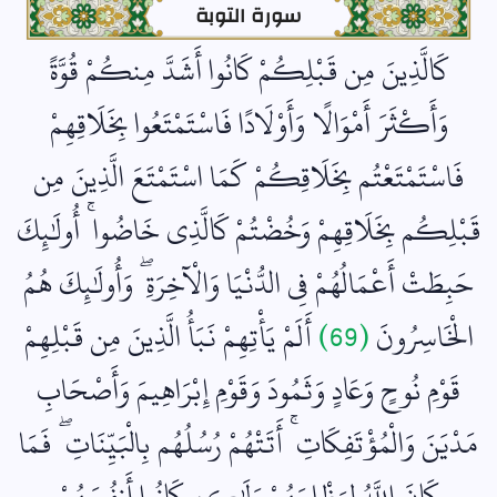
سورة التوبة
كَالَّذِينَ مِن قَبْلِكُمْ كَانُوا أَشَدَّ مِنكُمْ قُوَّةً
وَأَكْثَرَ أَمْوَالًا وَأَوْلَادًا فَاسْتَمْتَعُوا بِخَلَاقِهِمْ
فَاسْتَمْتَعْتُم بِخَلَاقِكُمْ كَمَا اسْتَمْتَعَ الَّذِينَ مِن
قَبْلِكُم بِخَلَاقِهِمْ وَخُضْتُمْ كَالَّذِي خَاضُوا ۚ أُولَٰئِكَ
حَبِطَتْ أَعْمَالُهُمْ فِي الدُّنْيَا وَالْآخِرَةِ ۖ وَأُولَٰئِكَ هُمُ
الْخَاسِرُونَ
(69)
أَلَمْ يَأْتِهِمْ نَبَأُ الَّذِينَ مِن قَبْلِهِمْ
قَوْمِ نُوحٍ وَعَادٍ وَثَمُودَ وَقَوْمِ إِبْرَاهِيمَ وَأَصْحَابِ
مَدْيَنَ وَالْمُؤْتَفِكَاتِ ۚ أَتَتْهُمْ رُسُلُهُم بِالْبَيِّنَاتِ ۖ فَمَا
كَانَ اللَّهُ لِيَظْلِمَهُمْ وَلَٰكِن كَانُوا أَنفُسَهُمْ