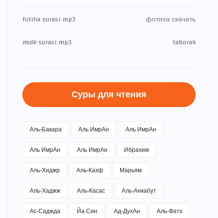
fotiha surasi mp3
фотиха скачать
mulk surasi mp3
taborak
Суры для чтения
Аль-Бакара
Аль ИмрАн
Аль ИмрАн
Аль ИмрАн
Аль ИмрАн
Ибрахим
Аль-Хиджр
Аль-Кахф
Марьям
Аль-Хаджж
Аль-Касас
Аль-Анкабут
Ас-Саджда
Йа Син
Ад-ДухАн
Аль-Фатх