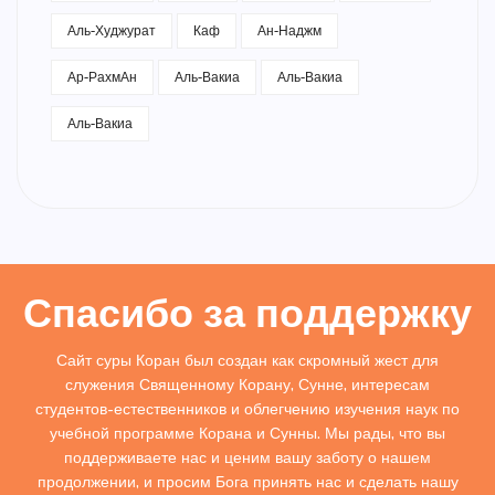
Аль-Худжурат
Каф
Ан-Наджм
Ар-РахмАн
Аль-Вакиа
Аль-Вакиа
Аль-Вакиа
Спасибо за поддержку
Сайт суры Коран был создан как скромный жест для
служения Священному Корану, Сунне, интересам
студентов-естественников и облегчению изучения наук по
учебной программе Корана и Сунны. Мы рады, что вы
поддерживаете нас и ценим вашу заботу о нашем
продолжении, и просим Бога принять нас и сделать нашу