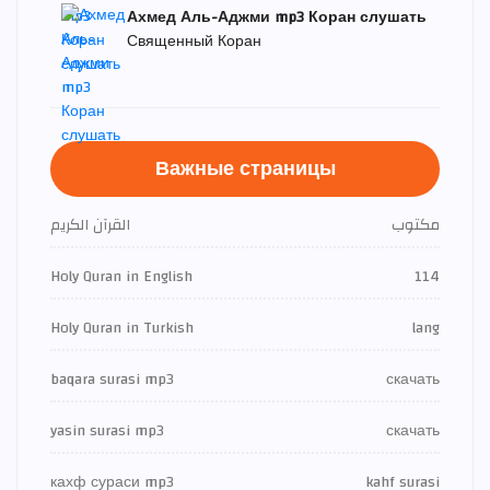
Ахмед Аль-Аджми mp3 Коран слушать
Священный Коран
Важные страницы
مكتوب
القرآن الكريم
Holy Quran in English
114
Holy Quran in Turkish
lang
baqara surasi mp3
скачать
yasin surasi mp3
скачать
кахф сураси mp3
kahf surasi