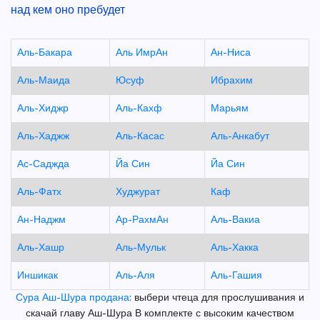
над кем оно пребудет
Аль-Бакара
Аль ИмрАн
Ан-Ниса
Аль-Маида
Юсуф
Ибрахим
Аль-Хиджр
Аль-Кахф
Марьям
Аль-Хаджж
Аль-Касас
Аль-Анкабут
Ас-Саджда
Йа Син
Йа Син
Аль-Фатх
Худжурат
Каф
Ан-Наджм
Ар-РахмАн
Аль-Вакиа
Аль-Хашр
Аль-Мульк
Аль-Хакка
Иншикак
Аль-Аля
Аль-Гашия
Сура Аш-Шура продана:
выбери чтеца для прослушивания и
скачай главу Аш-Шура В комплекте с высоким качеством