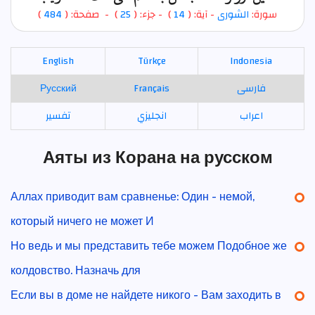
)
484
) - صفحة: (
25
- جزء: (
)
14
- آية: (
الشورى
سورة:
English
Türkçe
Indonesia
Русский
Français
فارسی
اعراب
انجليزي
تفسير
Аяты из Корана на русском
Аллах приводит вам сравненье: Один - немой,
который ничего не может И
Но ведь и мы представить тебе можем Подобное же
колдовство. Назначь для
Если вы в доме не найдете никого - Вам заходить в