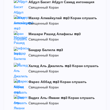
Абдул Басит Абдул Самад интонация
Священный Коран
Махер Алмайкулай mp3 Коран слушать
Священный Коран
Мишари Рашид Алафасы mp3
Священный Коран
Бандар Балила mp3
Священный Коран
Халед Аль Джалиль mp3 Коран слушать
Священный Коран
Фарес Аббад mp3 Коран слушать
Священный Коран
Вадих Аль-Ямани mp3 Коран слушать
Священный Коран