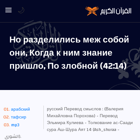
🌙
Но разделились меж собой
они, Когда к ним знание
пришло, По злобной (42:14)
русский Перевод смыслов : (Валерия
арабский
Михайловна Порохова) - Перевод
тафсир
Эльмира Кулиева - Толкование ас-Саади
mp3
сура Аш-Шура Аят 14 (Ash_shuraa -
الشورى).