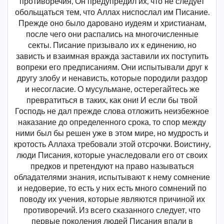
противоречия, Он предупредил их, что не следует
обольщаться тем, что Аллах ниспослал им Писание.
Прежде оно было даровано иудеям и христианам,
после чего они распались на многочисленные
секты. Писание призывало их к единению, но
зависть и взаимная вражда заставили их поступить
вопреки его предписаниям. Они испытывали друг к
другу злобу и ненависть, которые породили раздор
и несогласие. О мусульмане, остерегайтесь же
превратиться в таких, как они! И если бы твой
Господь не дал прежде слова отложить неизбежное
наказание до определенного срока, то спор между
ними был бы решен уже в этом мире, но мудрость и
кротость Аллаха требовали этой отсрочки. Воистину,
люди Писания, которые унаследовали его от своих
предков и претендуют на право называться
обладателями знания, испытывают к нему сомнение
и недоверие, то есть у них есть много сомнений по
поводу их учения, которые являются причиной их
противоречий. Из всего сказанного следует, что
первые поколения людей Писания впали в