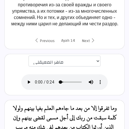
противоречия из-за своей вражды и своего
упрямства, а их потомки - из-за многочисленных
сомнений. Но и тех, и других объединяет одно -
между ними царил не делающий им чести раздор.
Ayah 14
Previous
Next
اختيار قارئ الآية
وما تفرقوا إلا من بعد ما جاءهم العلم بغيا بينهم ولولا
كلمة سبقت من ربك إلى أجل مسمى لقضي بينهم وإن
الذين أورثوا الكتاب من بعدهم لفي شك منه مريب