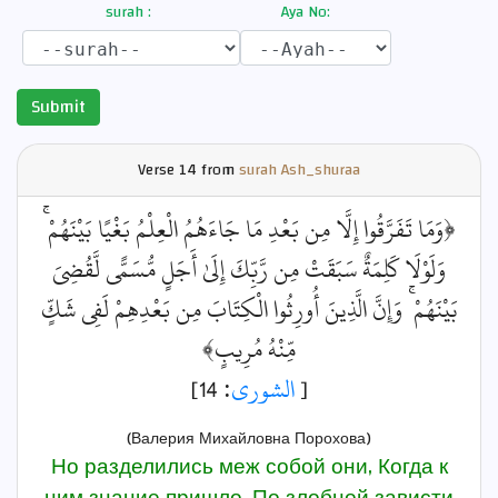
surah :
Aya No:
Submit
Verse
14 from
surah Ash_shuraa
﴿وَمَا تَفَرَّقُوا إِلَّا مِن بَعْدِ مَا جَاءَهُمُ الْعِلْمُ بَغْيًا بَيْنَهُمْ ۚ
وَلَوْلَا كَلِمَةٌ سَبَقَتْ مِن رَّبِّكَ إِلَىٰ أَجَلٍ مُّسَمًّى لَّقُضِيَ
بَيْنَهُمْ ۚ وَإِنَّ الَّذِينَ أُورِثُوا الْكِتَابَ مِن بَعْدِهِمْ لَفِي شَكٍّ
مِّنْهُ مُرِيبٍ﴾
: 14]
الشورى
[
(Валерия Михайловна Порохова)
Но разделились меж собой они, Когда к