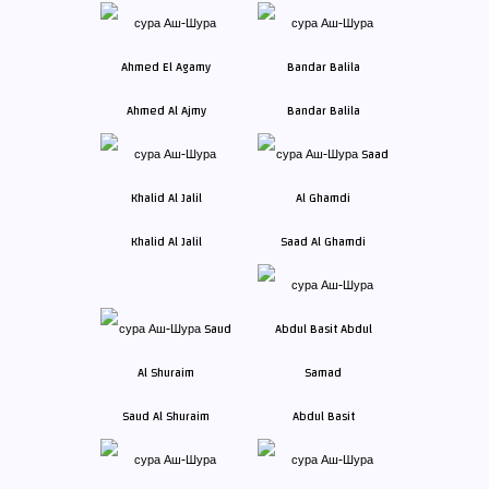
Ahmed Al Ajmy
Bandar Balila
Khalid Al Jalil
Saad Al Ghamdi
Saud Al Shuraim
Abdul Basit