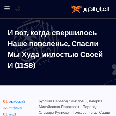
🌙
И вот, когда свершилось
Наше повеленье, Спасли
Мы Худа милостью Своей
И (11:58)
русский Перевод смыслов : (Валерия
арабский
Михайловна Порохова) - Перевод
тафсир
Эльмира Кулиева - Толкование ас-Саади
mp3