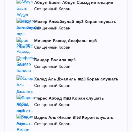
Абдул Басит Абдул Самад интонация
Священный Коран
Махер Алмайкулай mp3 Коран слушать
Священный Коран
Мишари Рашид Алафасы mp3
Священный Коран
Бандар Балила mp3
Священный Коран
Халед Аль Джалиль mp3 Коран слушать
Священный Коран
Фарес Аббад mp3 Коран слушать
Священный Коран
Вадих Аль-Ямани mp3 Коран слушать
Священный Коран