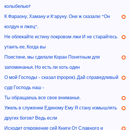
колыбелью?
К Фараону, Хаману и К'аруну. Они ж сказали: "Он
колдун и лжец".
Не облекайте истину покровом лжи И не старайтесь
утаить ее, Когда вы
Поистине, мы сделали Коран Понятным для
запоминанья, Но есть ли хоть один
О мой Господь! - сказал (пророк). Дай справедливый
суд! Господь наш -
Ты обращаешь все свое вниманье.
Ужель в служении Единому Ему Я стану измышлять
других богов? Ведь если
Исходит откровение сей Книги От Славного и