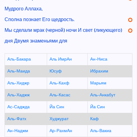
Мудрого Аллаха,
Сполна познает Его щедрость.
Мы сделали мрак (черной) ночи И свет (ликующего)
дня Двумя знаменьями для
Аль-Бакара
Аль ИмрАн
Ан-Ниса
Аль-Маида
Юсуф
Ибрахим
Аль-Хиджр
Аль-Кахф
Марьям
Аль-Хаджж
Аль-Касас
Аль-Анкабут
Ас-Саджда
Йа Син
Йа Син
Аль-Фатх
Худжурат
Каф
Ан-Наджм
Ар-РахмАн
Аль-Вакиа