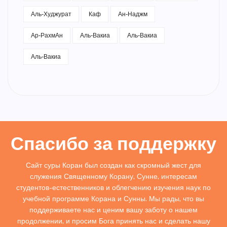
Аль-Худжурат
Каф
Ан-Наджм
Ар-РахмАн
Аль-Вакиа
Аль-Вакиа
Аль-Вакиа
Спасибо за поддержку
Сайт суры Коран был создан как скромный жест для
служения Священному Корану, Сунне, интересам
студентов-естественников и облегчению изучения наук по
учебной программе Корана и Сунны. Мы рады, что вы
поддерживаете нас и ценим вашу заботу о нашем
продолжении, и просим Бога принять нас и сделать нашу