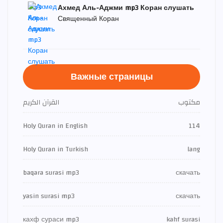
Ахмед Аль-Аджми mp3 Коран слушать
Священный Коран
Важные страницы
مكتوب
القرآن الكريم
Holy Quran in English
114
Holy Quran in Turkish
lang
baqara surasi mp3
скачать
yasin surasi mp3
скачать
кахф сураси mp3
kahf surasi