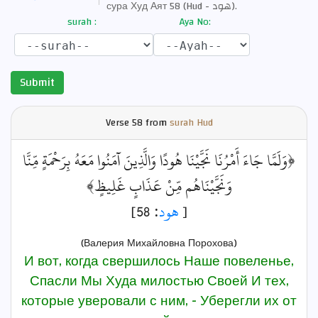
сура Худ Аят 58 (Hud - هود).
surah :
Aya No:
Submit
Verse
58 from
surah Hud
﴿وَلَمَّا جَاءَ أَمْرُنَا نَجَّيْنَا هُودًا وَالَّذِينَ آمَنُوا مَعَهُ بِرَحْمَةٍ مِّنَّا
وَنَجَّيْنَاهُم مِّنْ عَذَابٍ غَلِيظٍ﴾
: 58]
هود
[
(Валерия Михайловна Порохова)
И вот, когда свершилось Наше повеленье,
Спасли Мы Худа милостью Своей И тех,
которые уверовали с ним, - Уберегли их от