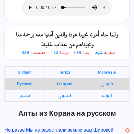
ولما جاء أمرنا نجينا هودا والذين آمنوا معه برحمة منا
ونجيناهم من عذاب غليظ
)
228
) - صفحة: (
12
- جزء: (
)
58
- آية: (
هود
سورة:
English
Türkçe
Indonesia
Русский
Français
فارسی
اعراب
انجليزي
تفسير
Аяты из Корана на русском
Но разве Мы не разостлали землю вам Широкой