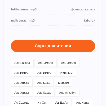
fotiha surasi mp3
фотиха скачать
mulk surasi mp3
taborak
Суры для чтения
Аль-Бакара
Аль ИмрАн
Аль ИмрАн
Аль ИмрАн
Аль ИмрАн
Ибрахим
Аль-Хиджр
Аль-Кахф
Марьям
Аль-Хаджж
Аль-Касас
Аль-Анкабут
Ас-Саджда
Йа Син
Ад-ДухАн
Аль-Фатх