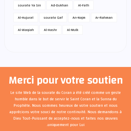
sourate Ya Sin
Ad-Dukhan
Al-Fath
Al-Hujurat
sourate Qaf
An-Najm
Ar-Rahman
Al-Waqiah
Al-Hashr
Al-Mulk
Merci pour votre soutien
Le site Web de la sourate du Coran a été créé comme un geste
humble dans le but de servir le Saint Coran et la Sunna du
Prophète. Nous sommes heureux de votre soutien et nous
apprécions votre souci de notre continuité. Nous demandons à
Dieu Tout-Puissant de acceptez-nous et faites nos œuvres
uniquement pour Lui.