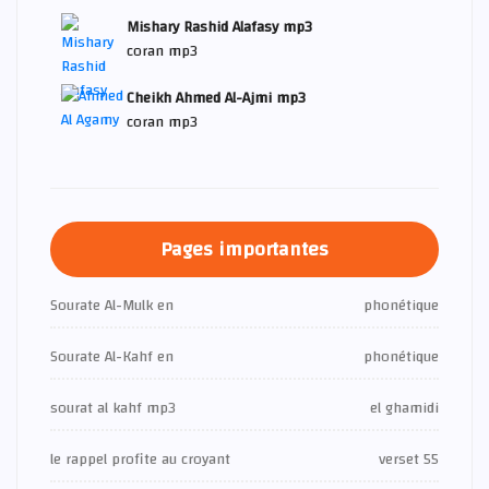
Mishary Rashid Alafasy mp3
coran mp3
Cheikh Ahmed Al-Ajmi mp3
coran mp3
Pages importantes
Sourate Al-Mulk en
phonétique
Sourate Al-Kahf en
phonétique
sourat al kahf mp3
el ghamidi
le rappel profite au croyant
verset 55