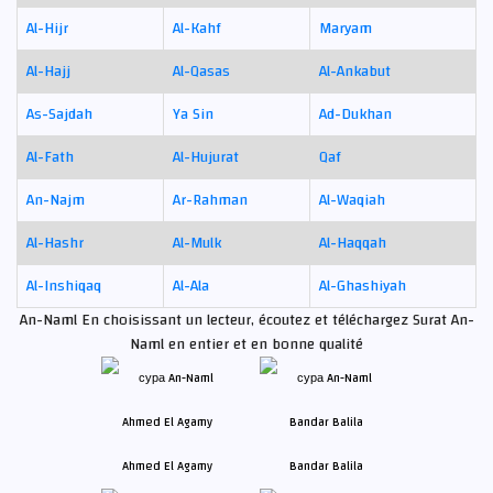
Al-Hijr
Al-Kahf
Maryam
Al-Hajj
Al-Qasas
Al-Ankabut
As-Sajdah
Ya Sin
Ad-Dukhan
Al-Fath
Al-Hujurat
Qaf
An-Najm
Ar-Rahman
Al-Waqiah
Al-Hashr
Al-Mulk
Al-Haqqah
Al-Inshiqaq
Al-Ala
Al-Ghashiyah
An-Naml En choisissant un lecteur, écoutez et téléchargez Surat An-
Naml en entier et en bonne qualité
Ahmed El Agamy
Bandar Balila