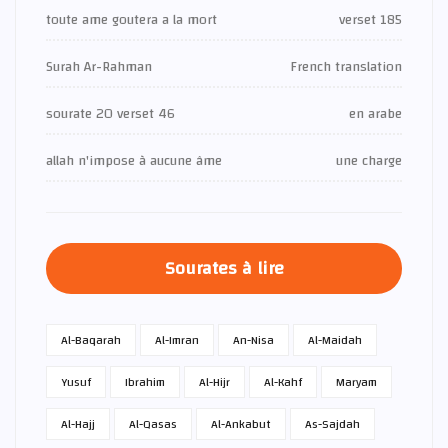
toute ame goutera a la mort
verset 185
Surah Ar-Rahman
French translation
sourate 20 verset 46
en arabe
allah n'impose à aucune âme
une charge
Sourates à lire
Al-Baqarah
Al-Imran
An-Nisa
Al-Maidah
Yusuf
Ibrahim
Al-Hijr
Al-Kahf
Maryam
Al-Hajj
Al-Qasas
Al-Ankabut
As-Sajdah