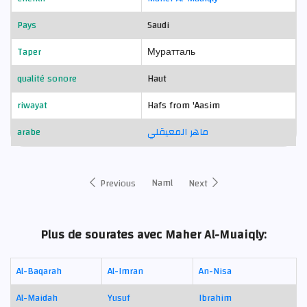
Pays
Saudi
Taper
Муратталь
qualité sonore
Haut
riwayat
Hafs from 'Aasim
arabe
ماهر المعيقلي
Naml
Previous
Next
Plus de sourates avec Maher Al-Muaiqly:
Al-Baqarah
Al-Imran
An-Nisa
Al-Maidah
Yusuf
Ibrahim