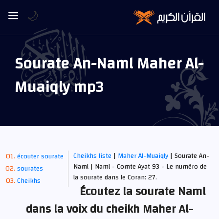
🌙
Sourate An-Naml Maher Al-
Muaiqly mp3
Cheikhs liste
|
Maher Al-Muaiqly
| Sourate An-
écouter sourate
Naml | Naml - Comte Ayat 93 - Le numéro de
sourates
la sourate dans le Coran: 27.
Cheikhs
Écoutez la sourate Naml
dans la voix du cheikh Maher Al-