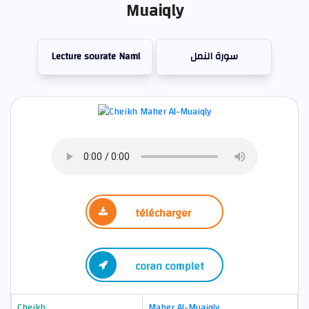
Muaiqly
Lecture sourate Naml
سورة النمل
télécharger
coran complet
Cheikh
Maher Al-Muaiqly