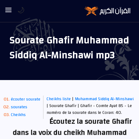
🌙
Sourate Ghafir Muhammad
Siddiq Al-Minshawi mp3
Cheikhs liste
|
Muhammad Siddiq Al-Minshawi
écouter sourate
| Sourate Ghafir | Ghafir - Comte Ayat 85 - Le
sourates
numéro de la sourate dans le Coran: 40.
Cheikhs
Écoutez la sourate Ghafir
dans la voix du cheikh Muhammad