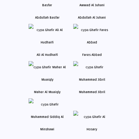
Abdullah Basfar
Abdullah Al Juhani
Ali Al Hudhaifi
Fares Abbad
Maher Al Muaiqly
Muhammad Jibril