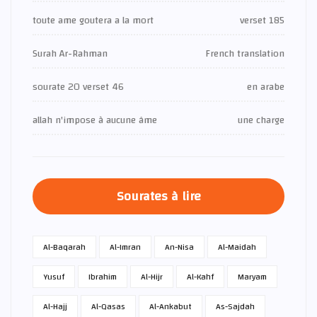
toute ame goutera a la mort
verset 185
Surah Ar-Rahman
French translation
sourate 20 verset 46
en arabe
allah n'impose à aucune âme
une charge
Sourates à lire
Al-Baqarah
Al-Imran
An-Nisa
Al-Maidah
Yusuf
Ibrahim
Al-Hijr
Al-Kahf
Maryam
Al-Hajj
Al-Qasas
Al-Ankabut
As-Sajdah