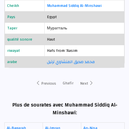
Cheikh
Muhammad Siddiq Al-Minshawi
Pays
Egypt
Taper
Муратталь
qualité sonore
Haut
riwayat
Hafs from 'Aasim
arabe
محمد صديق المنشاوي ترتيل
Ghafir
Previous
Next
Plus de sourates avec Muhammad Siddiq Al-
Minshawi:
Al-Baqarah
Al-Imran
An-Nisa