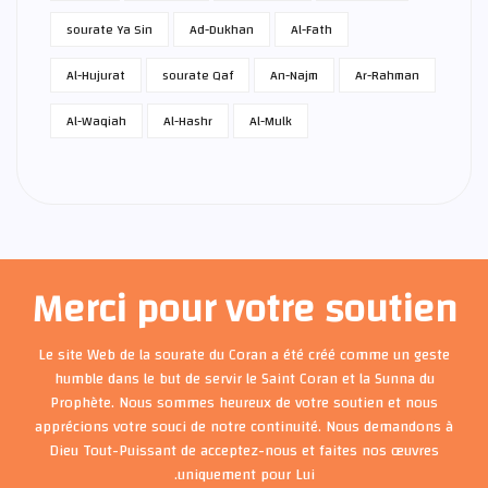
sourate Ya Sin
Ad-Dukhan
Al-Fath
Al-Hujurat
sourate Qaf
An-Najm
Ar-Rahman
Al-Waqiah
Al-Hashr
Al-Mulk
Merci pour votre soutien
Le site Web de la sourate du Coran a été créé comme un geste
humble dans le but de servir le Saint Coran et la Sunna du
Prophète. Nous sommes heureux de votre soutien et nous
apprécions votre souci de notre continuité. Nous demandons à
Dieu Tout-Puissant de acceptez-nous et faites nos œuvres
uniquement pour Lui.