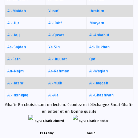
Al-Maidah
Yusuf
Ibrahim
Al-Hijr
Al-Kahf
Maryam
Al-Hajj
Al-Qasas
Al-Ankabut
As-Sajdah
Ya Sin
Ad-Dukhan
Al-Fath
Al-Hujurat
Qaf
An-Najm
Ar-Rahman
Al-Waqiah
Al-Hashr
Al-Mulk
Al-Haqqah
Al-Inshiqaq
Al-Ala
Al-Ghashiyah
Ghafir En choisissant un lecteur, écoutez et téléchargez Surat Ghafir
en entier et en bonne qualité