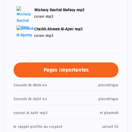
Mishary Rashid Alafasy mp3
coran mp3
Cheikh Ahmed Al-Ajmi mp3
coran mp3
Pages importantes
Sourate Al-Mulk en
phonétique
Sourate Al-Kahf en
phonétique
sourat al kahf mp3
el ghamidi
le rappel profite au croyant
verset 55