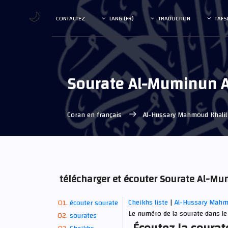
🌙
CONTACTEZ
LANG (FR)
TRADUCTION
TAFS
Sourate Al-Muminun 
Coran en français
Al-Hussary Mahmoud Khali
télécharger et écouter Sourate Al-
Cheikhs liste
|
Al-Hussary Mahm
écouter sourate
Le numéro de la sourate dans le
sourates