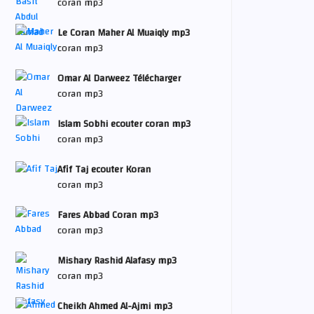
coran mp3
Le Coran Maher Al Muaiqly mp3
coran mp3
Omar Al Darweez Télécharger
coran mp3
Islam Sobhi ecouter coran mp3
coran mp3
Afif Taj ecouter Koran
coran mp3
Fares Abbad Coran mp3
coran mp3
Mishary Rashid Alafasy mp3
coran mp3
Cheikh Ahmed Al-Ajmi mp3