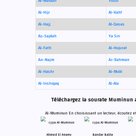
Al-Maidah
Yusuf
Al-Hijr
Al-Kahf
Al-Hajj
Al-Qasas
As-Sajdah
Ya Sin
Al-Fath
Al-Hujurat
An-Najm
Ar-Rahman
Al-Hashr
Al-Mulk
Al-Inshiqaq
Al-Ala
Téléchargez la sourate Muminun av
Al-Muminun En choisissant un lecteur, écoutez et