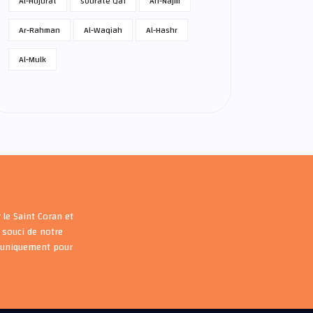
Al-Hujurat
sourate Qaf
An-Najm
Ar-Rahman
Al-Waqiah
Al-Hashr
Al-Mulk
 le Saint Coran et
souci de notre
s uniquement pour