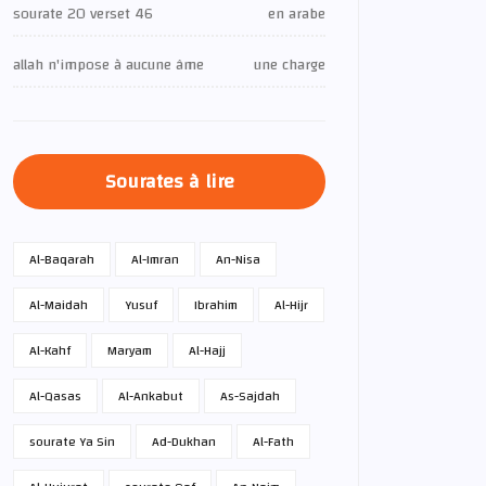
sourate 20 verset 46
en arabe
allah n'impose à aucune âme
une charge
Sourates à lire
Al-Baqarah
Al-Imran
An-Nisa
Al-Maidah
Yusuf
Ibrahim
Al-Hijr
Al-Kahf
Maryam
Al-Hajj
Al-Qasas
Al-Ankabut
As-Sajdah
sourate Ya Sin
Ad-Dukhan
Al-Fath