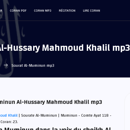
IR
CORAN PDF
CORAN MP3
RÉCITATION
LIRE CORAN
Al-Hussary Mahmoud Khalil mp3
l
Sourat Al-Muminun mp3
Muminun Al-Hussary Mahmoud Khalil mp3
oud Khalil
| Sourate Al-Muminun | Muminun - Comte Ayat 118 -
 Coran: 23.