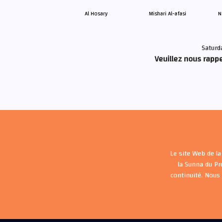
Al Hosary
Mishari Al-afasi
N
Saturd
Veuillez nous rappe
Le site Web de la
la Sunna du P
continuité. Nous