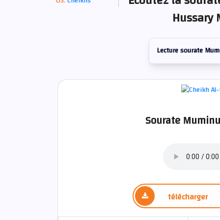
Écoutez la sourat
Cheikhs
Hussary 
Lecture sourate Mum
Sourate Muminun
télécharger