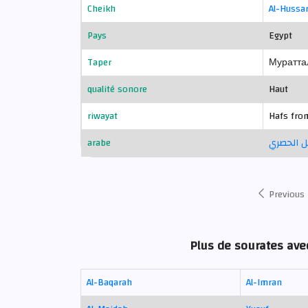
Cheikh
Al-Hussa
Pays
Egypt
Taper
Муратта
qualité sonore
Haut
riwayat
Hafs fro
arabe
 الحصري
Previous
Plus de sourates ave
Al-Baqarah
Al-Imran