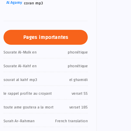
coran mp3
Pages importantes
Sourate Al-Mulk en
phonétique
Sourate Al-Kahf en
phonétique
sourat al kahf mp3
el ghamidi
le rappel profite au croyant
verset 55
toute ame goutera a la mort
verset 185
Surah Ar-Rahman
French translation