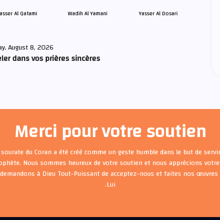
asser Al Qatami
Wadih Al Yamani
Yasser Al Dosari
ay, August 8, 2026
ler dans vos prières sincères
Merci pour votre soutien
 sourate du Coran a été créé comme un geste humble dans le but de servir
rophète. Nous sommes heureux de votre soutien et nous apprécions votre 
 demandons à Dieu Tout-Puissant de acceptez-nous et faites nos œuvre
Lui.