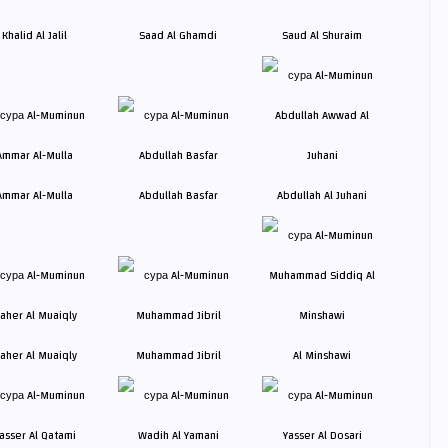
Khalid Al Jalil
Saad Al Ghamdi
Saud Al Shuraim
Ammar Al-Mulla
Abdullah Basfar
Abdullah Al Juhani
aher Al Muaiqly
Muhammad Jibril
Al Minshawi