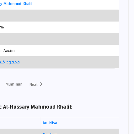
ry Mahmoud Khalil
ль
m 'Aasim
محمود خليل
Muminun
Next
c Al-Hussary Mahmoud Khalil:
An-Nisa