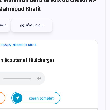
e Muminun dans la voix du cheikh Al-
Mahmoud Khalil
inun
سورة المؤمنون
 écouter et télécharger
coran complet