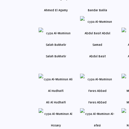
Ahmed El Agamy
Bandar Balila
Salah Bukhatir
Abdul Basit
Ali Al Hudhaifi
Fares Abbad
M