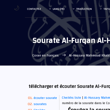
🌙
CONTACTEZ
LANG (FR)
TRADUCTION
TAFS
Sourate Al-Furqan Al
Coran en français
Al-Hussary Mahmoud Khali
télécharger et écouter Sourate Al-F
Cheikhs liste
|
Al-Hussary Mahm
écouter sourate
numéro de la sourate dans le Co
sourates