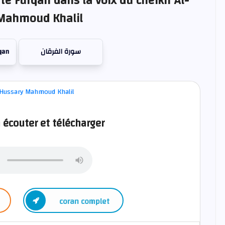
te Furqan dans la voix du cheikh Al-
Mahmoud Khalil
qan
سورة الفرقان
 écouter et télécharger
coran complet