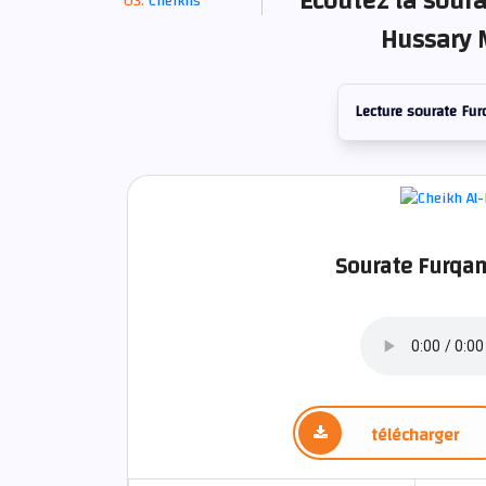
Écoutez la soura
Cheikhs
Hussary 
Lecture sourate Fur
Sourate Furqan
télécharger