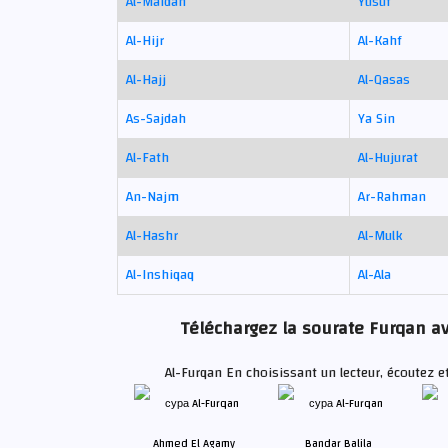
Al-Maidah
Yusuf
Al-Hijr
Al-Kahf
Al-Hajj
Al-Qasas
As-Sajdah
Ya Sin
Al-Fath
Al-Hujurat
An-Najm
Ar-Rahman
Al-Hashr
Al-Mulk
Al-Inshiqaq
Al-Ala
Téléchargez la sourate Furqan ave
Al-Furqan En choisissant un lecteur, écoutez e