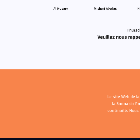
Al Hosary
Mishari Al-afasi
N
Thursd
Veuillez nous rappe
Le site Web de la
la Sunna du P
continuité. Nous