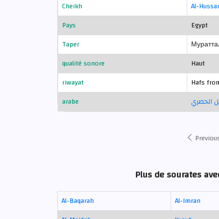
Cheikh
Al-Hussa
Pays
Egypt
Taper
Муратта
qualité sonore
Haut
riwayat
Hafs fro
arabe
 الحصري
Previou
Plus de sourates ave
Al-Baqarah
Al-Imran