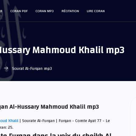
IR
CORAN PDF
CORAN MP3
RÉCITATION
LIRE CORAN
-Hussary Mahmoud Khalil mp3
l
Sourat Al-Furqan mp3
urqan Al-Hussary Mahmoud Khalil mp3
oud Khalil
| Sourate Al-Furqan | Furqan - Comte Ayat 77 - Le
ran: 25.