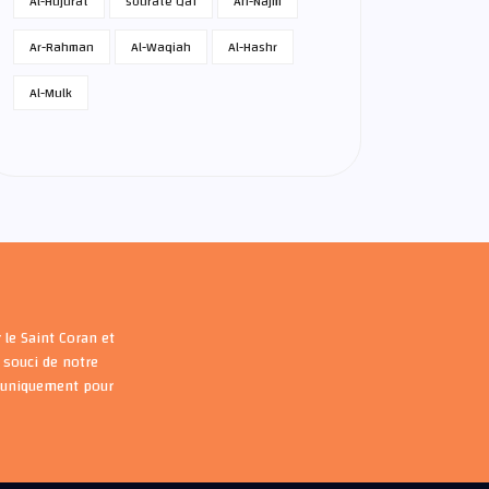
Al-Hujurat
sourate Qaf
An-Najm
Ar-Rahman
Al-Waqiah
Al-Hashr
Al-Mulk
 le Saint Coran et
souci de notre
s uniquement pour