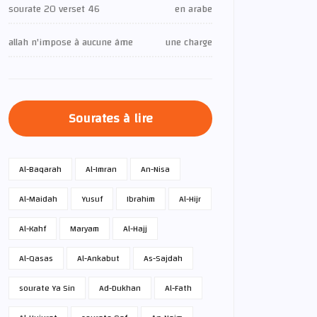
sourate 20 verset 46
en arabe
allah n'impose à aucune âme
une charge
Sourates à lire
Al-Baqarah
Al-Imran
An-Nisa
Al-Maidah
Yusuf
Ibrahim
Al-Hijr
Al-Kahf
Maryam
Al-Hajj
Al-Qasas
Al-Ankabut
As-Sajdah
sourate Ya Sin
Ad-Dukhan
Al-Fath