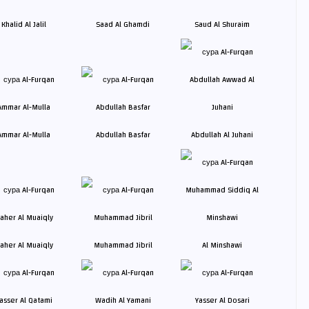
Khalid Al Jalil
Saad Al Ghamdi
Saud Al Shuraim
Ammar Al-Mulla
Abdullah Basfar
Abdullah Al Juhani
aher Al Muaiqly
Muhammad Jibril
Al Minshawi