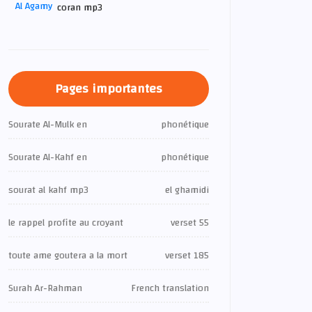
coran mp3
Pages importantes
Sourate Al-Mulk en
phonétique
Sourate Al-Kahf en
phonétique
sourat al kahf mp3
el ghamidi
le rappel profite au croyant
verset 55
toute ame goutera a la mort
verset 185
Surah Ar-Rahman
French translation