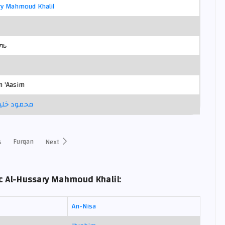
ry Mahmoud Khalil
ль
m 'Aasim
محمود خليل
Furqan
s
Next
c Al-Hussary Mahmoud Khalil:
An-Nisa