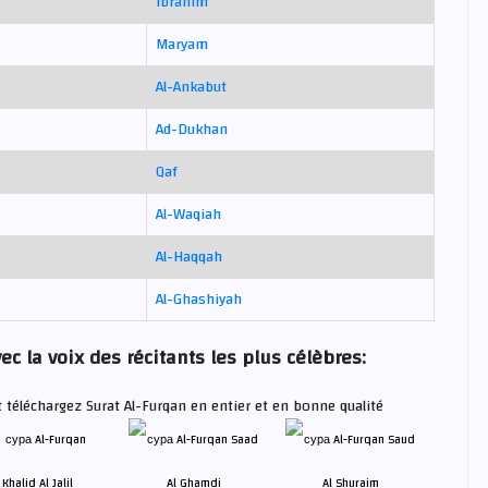
Ibrahim
Maryam
Al-Ankabut
Ad-Dukhan
Qaf
Al-Waqiah
Al-Haqqah
Al-Ghashiyah
c la voix des récitants les plus célèbres:
t téléchargez Surat Al-Furqan en entier et en bonne qualité