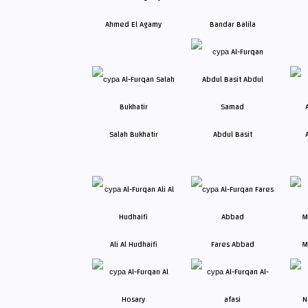
Ahmed El Agamy
Bandar Balila
Salah Bukhatir
Abdul Basit
Ali Al Hudhaifi
Fares Abbad
M