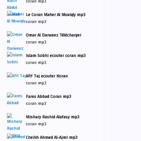
coran mp3
Le Coran Maher Al Muaiqly mp3
coran mp3
Omar Al Darweez Télécharger
coran mp3
Islam Sobhi ecouter coran mp3
coran mp3
Afif Taj ecouter Koran
coran mp3
Fares Abbad Coran mp3
coran mp3
Mishary Rashid Alafasy mp3
coran mp3
Cheikh Ahmed Al-Ajmi mp3