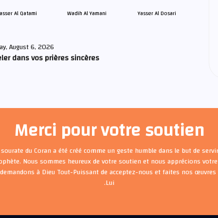
asser Al Qatami
Wadih Al Yamani
Yasser Al Dosari
ay, August 6, 2026
ler dans vos prières sincères
Merci pour votre soutien
 sourate du Coran a été créé comme un geste humble dans le but de servir
rophète. Nous sommes heureux de votre soutien et nous apprécions votre 
 demandons à Dieu Tout-Puissant de acceptez-nous et faites nos œuvre
Lui.