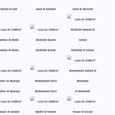
Khalid Al Jalil
Saad Al Ghamdi
Saud Al Shuraim
Ammar Al-Mulla
Abdullah Basfar
Abdullah Al Juhani
aher Al Muaiqly
Muhammad Jibril
Al Minshawi