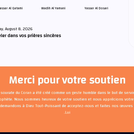
asser Al Qatami
Wadih Al Yamani
Yasser Al Dosari
ay, August 8, 2026
ler dans vos prières sincères
Merci pour votre soutien
 sourate du Coran a été créé comme un geste humble dans le but de servir
rophète. Nous sommes heureux de votre soutien et nous apprécions votre 
 demandons à Dieu Tout-Puissant de acceptez-nous et faites nos œuvre
Lui.