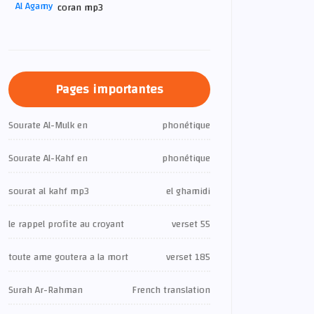
coran mp3
Pages importantes
Sourate Al-Mulk en
phonétique
Sourate Al-Kahf en
phonétique
sourat al kahf mp3
el ghamidi
le rappel profite au croyant
verset 55
toute ame goutera a la mort
verset 185
Surah Ar-Rahman
French translation