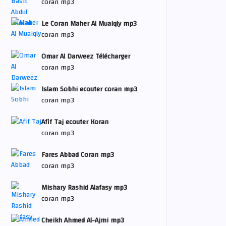
coran mp3
Le Coran Maher Al Muaiqly mp3
coran mp3
Omar Al Darweez Télécharger
coran mp3
Islam Sobhi ecouter coran mp3
coran mp3
Afif Taj ecouter Koran
coran mp3
Fares Abbad Coran mp3
coran mp3
Mishary Rashid Alafasy mp3
coran mp3
Cheikh Ahmed Al-Ajmi mp3