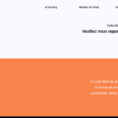
Al Hosary
Mishari Al-afasi
N
Saturd
Veuillez nous rappe
Le site Web de la
la Sunna du P
continuité. Nous