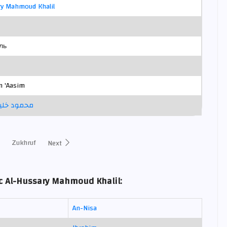
ry Mahmoud Khalil
ль
m 'Aasim
محمود خليل
Zukhruf
Next
c Al-Hussary Mahmoud Khalil:
An-Nisa