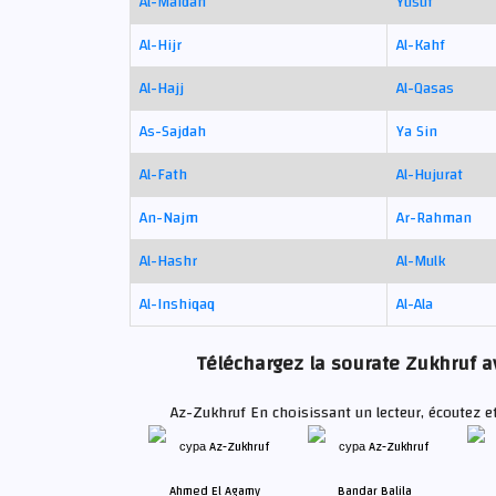
Al-Maidah
Yusuf
Al-Hijr
Al-Kahf
Al-Hajj
Al-Qasas
As-Sajdah
Ya Sin
Al-Fath
Al-Hujurat
An-Najm
Ar-Rahman
Al-Hashr
Al-Mulk
Al-Inshiqaq
Al-Ala
Téléchargez la sourate Zukhruf av
Az-Zukhruf En choisissant un lecteur, écoutez e