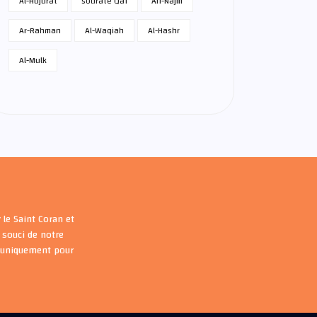
Al-Hujurat
sourate Qaf
An-Najm
Ar-Rahman
Al-Waqiah
Al-Hashr
Al-Mulk
 le Saint Coran et
souci de notre
s uniquement pour