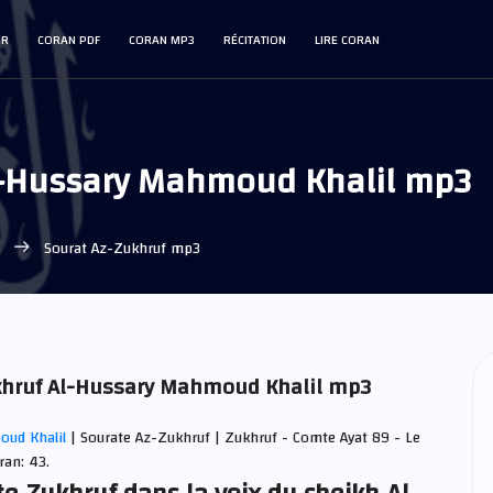
IR
CORAN PDF
CORAN MP3
RÉCITATION
LIRE CORAN
l-Hussary Mahmoud Khalil mp3
l
Sourat Az-Zukhruf mp3
ukhruf Al-Hussary Mahmoud Khalil mp3
oud Khalil
| Sourate Az-Zukhruf | Zukhruf - Comte Ayat 89 - Le
ran: 43.