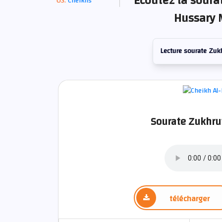
Écoutez la soura
Cheikhs
Hussary 
Lecture sourate Zuk
Sourate Zukhruf
télécharger