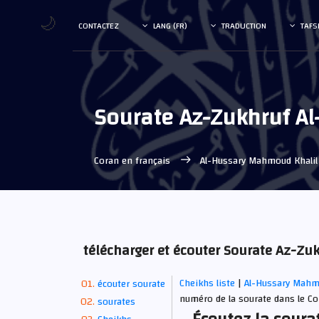
🌙
CONTACTEZ
LANG (FR)
TRADUCTION
TAFS
Sourate Az-Zukhruf A
Coran en français
Al-Hussary Mahmoud Khali
télécharger et écouter Sourate Az-Z
Cheikhs liste
|
Al-Hussary Mahm
écouter sourate
numéro de la sourate dans le Co
sourates