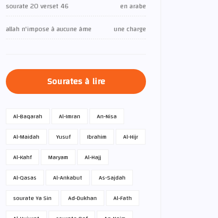
sourate 20 verset 46
en arabe
allah n'impose à aucune âme
une charge
Sourates à lire
Al-Baqarah
Al-Imran
An-Nisa
Al-Maidah
Yusuf
Ibrahim
Al-Hijr
Al-Kahf
Maryam
Al-Hajj
Al-Qasas
Al-Ankabut
As-Sajdah
sourate Ya Sin
Ad-Dukhan
Al-Fath