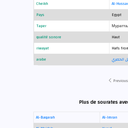
Cheikh
Al-Hussa
Pays
Egypt
Taper
Муратта
qualité sonore
Haut
riwayat
Hafs fro
arabe
 الحصري
Previous
Plus de sourates ave
Al-Baqarah
Al-Imran