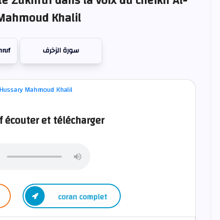
te Zukhruf dans la voix du cheikh Al-
Mahmoud Khalil
hruf
سورة الزخرف
 écouter et télécharger
coran complet