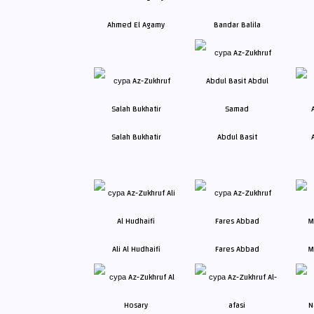
Ahmed El Agamy
Bandar Balila
Salah Bukhatir
Abdul Basit
Ali Al Hudhaifi
Fares Abbad
M