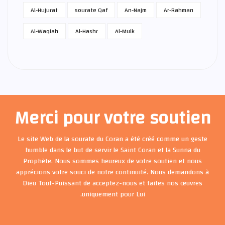
Al-Hujurat
sourate Qaf
An-Najm
Ar-Rahman
Al-Waqiah
Al-Hashr
Al-Mulk
Merci pour votre soutien
Le site Web de la sourate du Coran a été créé comme un geste
humble dans le but de servir le Saint Coran et la Sunna du
Prophète. Nous sommes heureux de votre soutien et nous
apprécions votre souci de notre continuité. Nous demandons à
Dieu Tout-Puissant de acceptez-nous et faites nos œuvres
uniquement pour Lui.