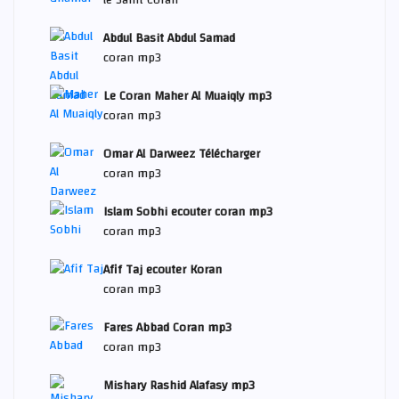
le Saint Coran
Abdul Basit Abdul Samad
coran mp3
Le Coran Maher Al Muaiqly mp3
coran mp3
Omar Al Darweez Télécharger
coran mp3
Islam Sobhi ecouter coran mp3
coran mp3
Afif Taj ecouter Koran
coran mp3
Fares Abbad Coran mp3
coran mp3
Mishary Rashid Alafasy mp3