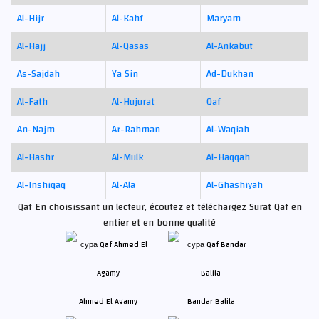
Al-Hijr
Al-Kahf
Maryam
Al-Hajj
Al-Qasas
Al-Ankabut
As-Sajdah
Ya Sin
Ad-Dukhan
Al-Fath
Al-Hujurat
Qaf
An-Najm
Ar-Rahman
Al-Waqiah
Al-Hashr
Al-Mulk
Al-Haqqah
Al-Inshiqaq
Al-Ala
Al-Ghashiyah
Qaf En choisissant un lecteur, écoutez et téléchargez Surat Qaf en
entier et en bonne qualité
Ahmed El Agamy
Bandar Balila