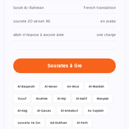
Surah Ar-Rahman
French translation
sourate 20 verset 46
en arabe
allah n'impose à aucune âme
une charge
Sourates à lire
Al-Baqarah
Al-Imran
An-Nisa
Al-Maidah
Yusuf
Ibrahim
Al-Hijr
Al-Kahf
Maryam
Al-Hajj
Al-Qasas
Al-Ankabut
As-Sajdah
sourate Ya Sin
Ad-Dukhan
Al-Fath