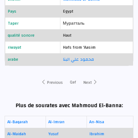
Pays
Egypt
Taper
Муратталь
qualité sonore
Haut
riwayat
Hafs from 'Aasim
arabe
محمود علي البنا
Qaf
Previous
Next
Plus de sourates avec Mahmoud El-Banna:
Al-Baqarah
Al-Imran
An-Nisa
Al-Maidah
Yusuf
Ibrahim