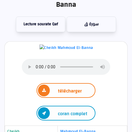
Banna
Lecture sourate Qaf
سورة ق
télécharger
coran complet
Cheikh
Mahmoud El-Banna