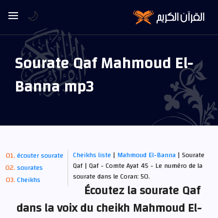
🌙
Sourate Qaf Mahmoud El-
Banna mp3
Cheikhs liste
|
Mahmoud El-Banna
| Sourate
écouter sourate
Qaf | Qaf - Comte Ayat 45 - Le numéro de la
sourates
sourate dans le Coran: 50.
Cheikhs
Écoutez la sourate Qaf
dans la voix du cheikh Mahmoud El-