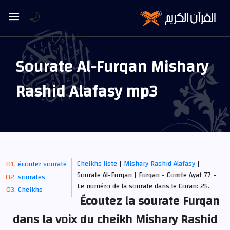
🌙
Sourate Al-Furqan Mishary
Rashid Alafasy mp3
Cheikhs liste
|
Mishary Rashid Alafasy
|
écouter sourate
Sourate Al-Furqan | Furqan - Comte Ayat 77 -
sourates
Le numéro de la sourate dans le Coran: 25.
Cheikhs
Écoutez la sourate Furqan
dans la voix du cheikh Mishary Rashid