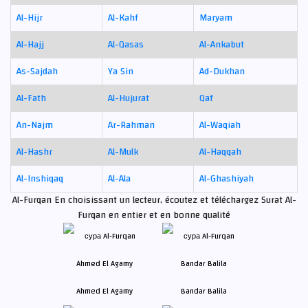
Al-Hijr
Al-Kahf
Maryam
Al-Hajj
Al-Qasas
Al-Ankabut
As-Sajdah
Ya Sin
Ad-Dukhan
Al-Fath
Al-Hujurat
Qaf
An-Najm
Ar-Rahman
Al-Waqiah
Al-Hashr
Al-Mulk
Al-Haqqah
Al-Inshiqaq
Al-Ala
Al-Ghashiyah
Al-Furqan En choisissant un lecteur, écoutez et téléchargez Surat Al-
Furqan en entier et en bonne qualité
Ahmed El Agamy
Bandar Balila