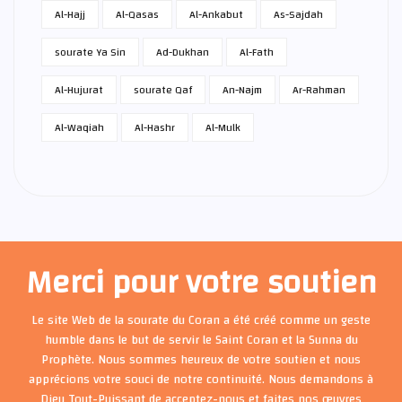
Al-Hajj
Al-Qasas
Al-Ankabut
As-Sajdah
sourate Ya Sin
Ad-Dukhan
Al-Fath
Al-Hujurat
sourate Qaf
An-Najm
Ar-Rahman
Al-Waqiah
Al-Hashr
Al-Mulk
Merci pour votre soutien
Le site Web de la sourate du Coran a été créé comme un geste
humble dans le but de servir le Saint Coran et la Sunna du
Prophète. Nous sommes heureux de votre soutien et nous
apprécions votre souci de notre continuité. Nous demandons à
Dieu Tout-Puissant de acceptez-nous et faites nos œuvres