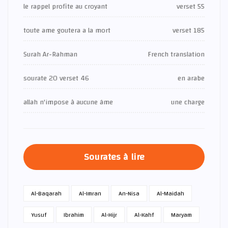
le rappel profite au croyant
verset 55
toute ame goutera a la mort
verset 185
Surah Ar-Rahman
French translation
sourate 20 verset 46
en arabe
allah n'impose à aucune âme
une charge
Sourates à lire
Al-Baqarah
Al-Imran
An-Nisa
Al-Maidah
Yusuf
Ibrahim
Al-Hijr
Al-Kahf
Maryam