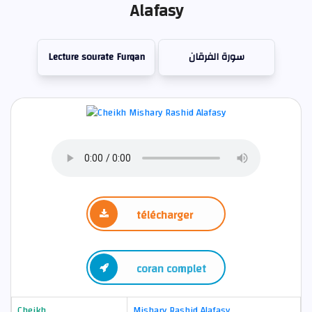
Alafasy
Lecture sourate Furqan
سورة الفرقان
télécharger
coran complet
Cheikh
Mishary Rashid Alafasy