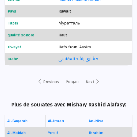
Pays
Kuwait
Taper
Муратталь
qualité sonore
Haut
riwayat
Hafs from 'Aasim
arabe
مشاري راشد العفاسي
Furqan
Previous
Next
Plus de sourates avec Mishary Rashid Alafasy:
Al-Baqarah
Al-Imran
An-Nisa
Al-Maidah
Yusuf
Ibrahim