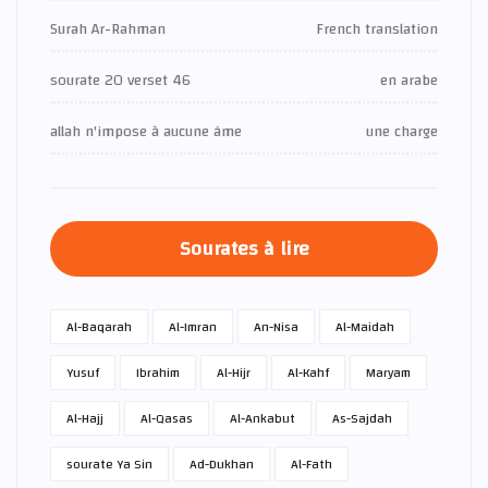
Surah Ar-Rahman
French translation
sourate 20 verset 46
en arabe
allah n'impose à aucune âme
une charge
Sourates à lire
Al-Baqarah
Al-Imran
An-Nisa
Al-Maidah
Yusuf
Ibrahim
Al-Hijr
Al-Kahf
Maryam
Al-Hajj
Al-Qasas
Al-Ankabut
As-Sajdah
sourate Ya Sin
Ad-Dukhan
Al-Fath