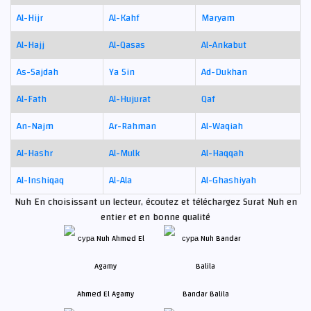
Al-Hijr
Al-Kahf
Maryam
Al-Hajj
Al-Qasas
Al-Ankabut
As-Sajdah
Ya Sin
Ad-Dukhan
Al-Fath
Al-Hujurat
Qaf
An-Najm
Ar-Rahman
Al-Waqiah
Al-Hashr
Al-Mulk
Al-Haqqah
Al-Inshiqaq
Al-Ala
Al-Ghashiyah
Nuh En choisissant un lecteur, écoutez et téléchargez Surat Nuh en
entier et en bonne qualité
Ahmed El Agamy
Bandar Balila