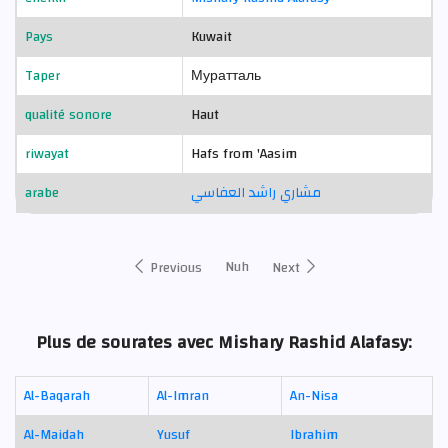
Pays
Kuwait
Taper
Муратталь
qualité sonore
Haut
riwayat
Hafs from 'Aasim
arabe
مشاري راشد العفاسي
Nuh
Previous
Next
Plus de sourates avec Mishary Rashid Alafasy:
Al-Baqarah
Al-Imran
An-Nisa
Al-Maidah
Yusuf
Ibrahim