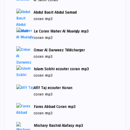
le Saint Coran
Abdul Basit Abdul Samad
coran mp3
Le Coran Maher Al Muaiqly mp3
coran mp3
Omar Al Darweez Télécharger
coran mp3
Islam Sobhi ecouter coran mp3
coran mp3
Afif Taj ecouter Koran
coran mp3
Fares Abbad Coran mp3
coran mp3
Mishary Rashid Alafasy mp3