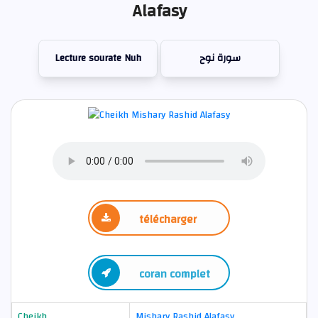
Alafasy
Lecture sourate Nuh
سورة نوح
télécharger
coran complet
Cheikh
Mishary Rashid Alafasy