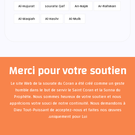
Al-Hujurat
sourate Qaf
An-Najm
Ar-Rahman
Al-Waqiah
Al-Hashr
Al-Mulk
Merci pour votre soutien
Le site Web de la sourate du Coran a été créé comme un geste
humble dans le but de servir le Saint Coran et la Sunna du
Prophète. Nous sommes heureux de votre soutien et nous
apprécions votre souci de notre continuité. Nous demandons à
Dieu Tout-Puissant de acceptez-nous et faites nos œuvres
uniquement pour Lui.