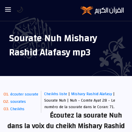
🌙
Sourate Nuh Mishary
Rashid Alafasy mp3
Cheikhs liste
|
Mishary Rashid Alafasy
|
écouter sourate
Sourate Nuh | Nuh - Comte Ayat 28 - Le
sourates
numéro de la sourate dans le Coran: 71.
Cheikhs
Écoutez la sourate Nuh
dans la voix du cheikh Mishary Rashid