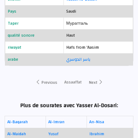
Pays
Saudi
Taper
Муратталь
qualité sonore
Haut
riwayat
Hafs from 'Aasim
arabe
ياسر الدوسري
Assaaffat
Previous
Next
Plus de sourates avec Yasser Al-Dosari:
Al-Baqarah
Al-Imran
An-Nisa
Al-Maidah
Yusuf
Ibrahim