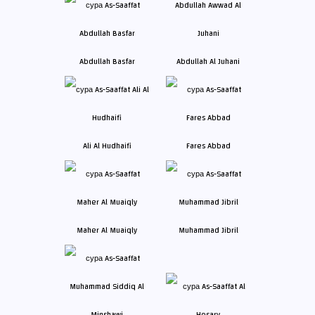
Abdullah Basfar
Abdullah Al Juhani
Ali Al Hudhaifi
Fares Abbad
Maher Al Muaiqly
Muhammad Jibril