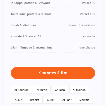
le rappel profite au croyant
verset 55
toute ame goutera a la mort
verset 185
Surah Ar-Rahman
French translation
sourate 20 verset 46
en arabe
allah n'impose à aucune âme
une charge
Sourates à lire
Al-Baqarah
Al-Imran
An-Nisa
Al-Maidah
Yusuf
Ibrahim
Al-Hijr
Al-Kahf
Maryam