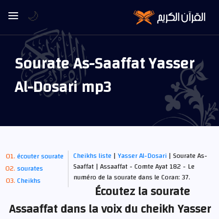
🌙
Sourate As-Saaffat Yasser
Al-Dosari mp3
Cheikhs liste
|
Yasser Al-Dosari
| Sourate As-
écouter sourate
Saaffat | Assaaffat - Comte Ayat 182 - Le
sourates
numéro de la sourate dans le Coran: 37.
Cheikhs
Écoutez la sourate
Assaaffat dans la voix du cheikh Yasser