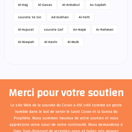
Al-Hajj
Al-Qasas
Al-Ankabut
As-Sajdah
sourate Ya Sin
Ad-Dukhan
Al-Fath
Al-Hujurat
sourate Qaf
An-Najm
Ar-Rahman
Al-Waqiah
Al-Hashr
Al-Mulk
Merci pour votre soutien
Le site Web de la sourate du Coran a été créé comme un geste
humble dans le but de servir le Saint Coran et la Sunna du
Prophète. Nous sommes heureux de votre soutien et nous
apprécions votre souci de notre continuité. Nous demandons à
Dieu Tout-Puissant de acceptez-nous et faites nos œuvres