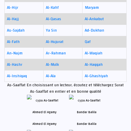
Al-Hijr
Al-Kahf
Maryam
Al-Hajj
Al-Qasas
Al-Ankabut
As-Sajdah
Ya Sin
Ad-Dukhan
Al-Fath
Al-Hujurat
Qaf
An-Najm
Ar-Rahman
Al-Waqiah
Al-Hashr
Al-Mulk
Al-Haqqah
Al-Inshiqaq
Al-Ala
Al-Ghashiyah
As-Saaffat En choisissant un lecteur, écoutez et téléchargez Surat
As-Saaffat en entier et en bonne qualité
Ahmed El Agamy
Bandar Balila