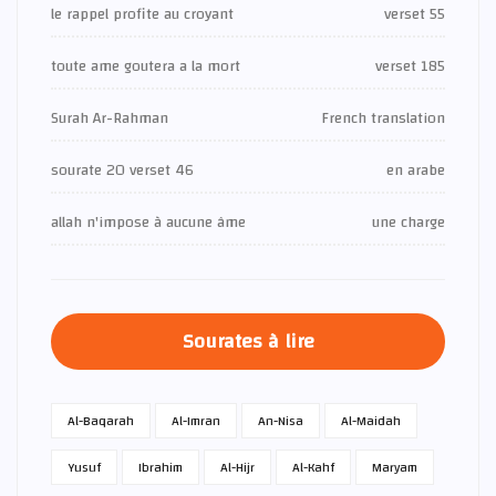
le rappel profite au croyant
verset 55
toute ame goutera a la mort
verset 185
Surah Ar-Rahman
French translation
sourate 20 verset 46
en arabe
allah n'impose à aucune âme
une charge
Sourates à lire
Al-Baqarah
Al-Imran
An-Nisa
Al-Maidah
Yusuf
Ibrahim
Al-Hijr
Al-Kahf
Maryam