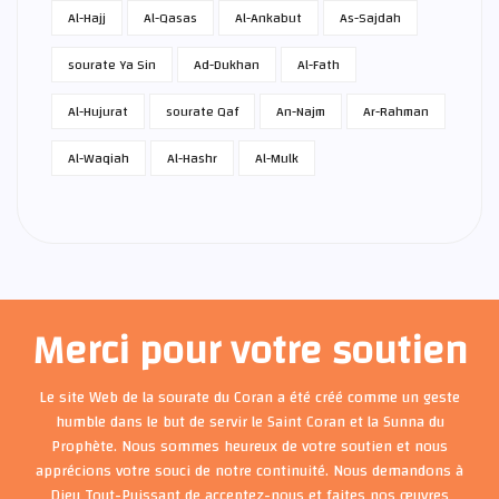
Al-Hajj
Al-Qasas
Al-Ankabut
As-Sajdah
sourate Ya Sin
Ad-Dukhan
Al-Fath
Al-Hujurat
sourate Qaf
An-Najm
Ar-Rahman
Al-Waqiah
Al-Hashr
Al-Mulk
Merci pour votre soutien
Le site Web de la sourate du Coran a été créé comme un geste
humble dans le but de servir le Saint Coran et la Sunna du
Prophète. Nous sommes heureux de votre soutien et nous
apprécions votre souci de notre continuité. Nous demandons à
Dieu Tout-Puissant de acceptez-nous et faites nos œuvres