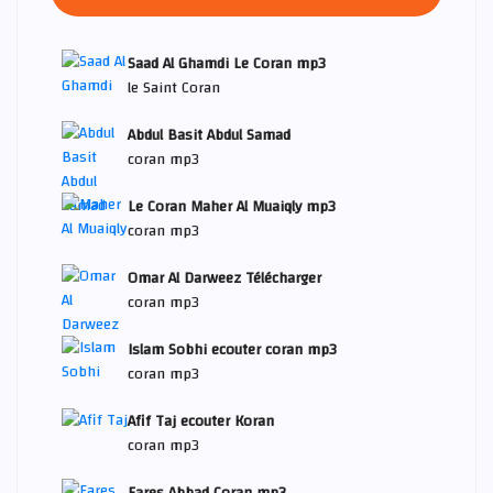
Saad Al Ghamdi Le Coran mp3
le Saint Coran
Abdul Basit Abdul Samad
coran mp3
Le Coran Maher Al Muaiqly mp3
coran mp3
Omar Al Darweez Télécharger
coran mp3
Islam Sobhi ecouter coran mp3
coran mp3
Afif Taj ecouter Koran
coran mp3