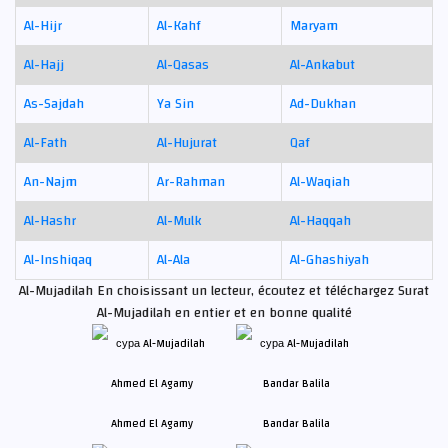
Al-Hijr
Al-Kahf
Maryam
Al-Hajj
Al-Qasas
Al-Ankabut
As-Sajdah
Ya Sin
Ad-Dukhan
Al-Fath
Al-Hujurat
Qaf
An-Najm
Ar-Rahman
Al-Waqiah
Al-Hashr
Al-Mulk
Al-Haqqah
Al-Inshiqaq
Al-Ala
Al-Ghashiyah
Al-Mujadilah En choisissant un lecteur, écoutez et téléchargez Surat
Al-Mujadilah en entier et en bonne qualité
Ahmed El Agamy
Bandar Balila