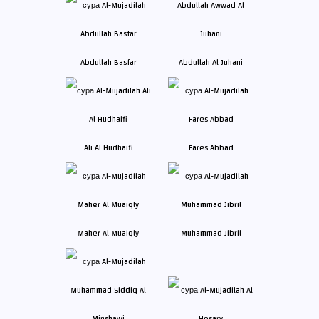
Abdullah Basfar
Abdullah Al Juhani
Ali Al Hudhaifi
Fares Abbad
Maher Al Muaiqly
Muhammad Jibril