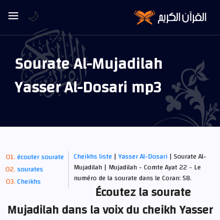
🌙
Sourate Al-Mujadilah
Yasser Al-Dosari mp3
Cheikhs liste
|
Yasser Al-Dosari
| Sourate Al-
écouter sourate
Mujadilah | Mujadilah - Comte Ayat 22 - Le
sourates
numéro de la sourate dans le Coran: 58.
Cheikhs
Écoutez la sourate
Mujadilah dans la voix du cheikh Yasser