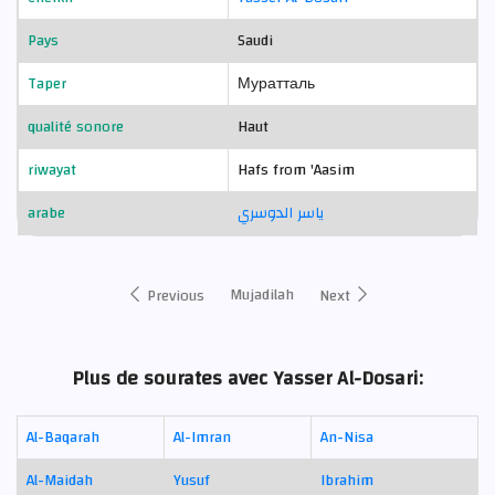
Pays
Saudi
Taper
Муратталь
qualité sonore
Haut
riwayat
Hafs from 'Aasim
arabe
ياسر الدوسري
Mujadilah
Previous
Next
Plus de sourates avec Yasser Al-Dosari:
Al-Baqarah
Al-Imran
An-Nisa
Al-Maidah
Yusuf
Ibrahim